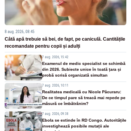
8 aug. 2026, 08:45
Câtă apă trebuie să bei, de fapt, pe caniculă. Cantitățile
recomandate pentru copii și adulți
7 aug. 2026, 15:42
Examenul de medic specialist se schimbă
din 2026. Subiecte unice în toată țara și
probă scrisă organizată simultan
7 aug. 2026, 10:11
Realitatea medicală cu Nicole Păcuraru:
De ce timpul pare să treacă mai repede pe
măsură ce îmbătrânim?
7 aug. 2026, 09:38
Ebola se extinde în RD Congo. Autoritățile
investighează posibile mutații ale