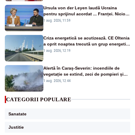
Ursula von der Leyen laudă Ucraina
pentru sprijinul acordat ... Franței. Nicio
reacție privind ajutorul energetic promis
1 aug. 2026, 11:59
României
Criza energetică se acutizează. CE Oltenia
a oprit noaptea trecută un grup energetic
de la Rovinari
1 aug. 2026, 12:19
Alertă în Caraș-Severin: incendiile de
vegetație se extind, zeci de pompieri și
silvicultori se luptă cu flăcările - VIDEO
1 aug. 2026, 12:44
CATEGORII POPULARE
Sanatate
Justitie