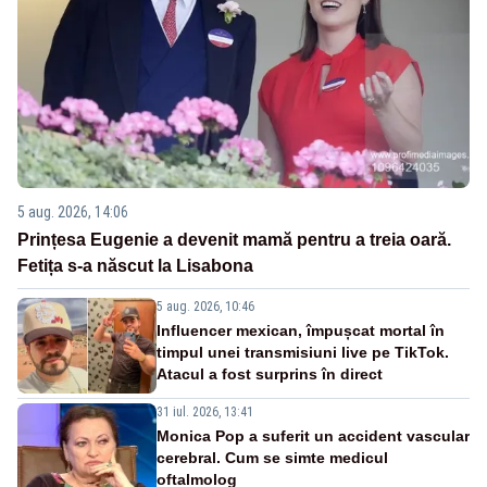
5 aug. 2026, 14:06
Prințesa Eugenie a devenit mamă pentru a treia oară.
Fetița s-a născut la Lisabona
5 aug. 2026, 10:46
Influencer mexican, împușcat mortal în
timpul unei transmisiuni live pe TikTok.
Atacul a fost surprins în direct
31 iul. 2026, 13:41
Monica Pop a suferit un accident vascular
cerebral. Cum se simte medicul
oftalmolog