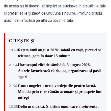
de aceea nu îți dorești să implici pe altcineva în greutățile tale
și preferi să le ții piept de unul/una singur/ă. Profund grijuliu,
urăști să-i afectezi pe alții cu poverile tale.
CITEȘTE ȘI
Rețeta lunii august 2026: salată cu roșii, piersici și
10:49
telemea, gata în doar 15 minute
Horoscopul zilei de sâmbătă, 8 august 2026.
21:54
Astrele favorizează claritatea, organizarea și pașii
siguri
Cum congelezi corect verdețurile pentru iarnă.
21:32
Metoda prin care rămân aromate și proaspete luni
întregi
Doliu în muzică. S-a stins omul care a reinventat
18:35