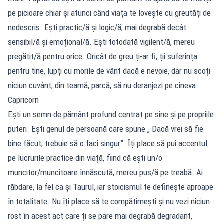
pe picioare chiar și atunci când viața te lovește cu greutăți de
nedescris. Ești practic/ă și logic/ă, mai degrabă decât
sensibil/ă și emoțional/ă. Ești totodată vigilent/ă, mereu
pregătit/ă pentru orice. Oricât de greu ți-ar fi, ții suferința
pentru tine, lupți cu morile de vânt dacă e nevoie, dar nu scoți
niciun cuvânt, din teamă, parcă, să nu deranjezi pe cineva.
Capricorn
Ești un semn de pământ profund centrat pe sine și pe propriile
puteri. Ești genul de persoană care spune „ Dacă vrei să fie
bine făcut, trebuie să o faci singur”. Îți place să pui accentul
pe lucrurile practice din viață, fiind că ești un/o
muncitor/muncitoare înnăscută, mereu pus/ă pe treabă. Ai
răbdare, la fel ca și Taurul, iar stoicismul te definește aproape
în totalitate. Nu îți place să te compătimești și nu vezi niciun
rost în acest act care ți se pare mai degrabă degradant,