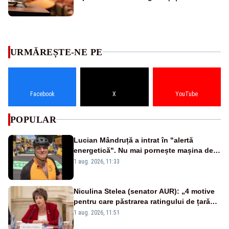
URMĂREȘTE-NE PE
Facebook
X
YouTube
POPULAR
Lucian Mândruță a intrat în "alertă
energetică". Nu mai pornește mașina de
spălat seara
1 aug. 2026, 11:33
Niculina Stelea (senator AUR): „4 motive
pentru care păstrarea ratingului de țară
nu este o reușită pentru Guvernul
1 aug. 2026, 11:51
Bolojan”