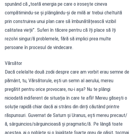
spunând că „toată energia pe care o irosește cineva
compătimindu-se și plângându-și de milă ar trebui cheltuită
prin construirea unui plan care să îmbunătățească vizibil
calitatea vieții”. Suferi în tăcere pentru că îți place să îți
rezolvi singur/ă problemele, fără să implici prea multe
persoane în procesul de vindecare.
Vărsător
Dacă celelalte două zodii despre care am vorbit erau semne de
pământ, tu, Vărsătorule, ești un semn al aerului, mereu
pregătit pentru orice provocare, nu-i așa? Nu te plângi
niciodată indiferent de situația în care te afli! Mereu găsești o
soluție rapidă chiar dacă ai strâns din dinți căutând printre
răspunsuri. Guvernat de Saturn și Uranus, ești mereu precaut/
ă, sârguincios/sârguincioasă și pragmatic/ă. Pe lângă toate
acestea, ai o noblețe și o loialitate foarte greu de găsit, tocmai