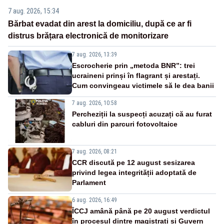
7 aug. 2026, 15:34
Bărbat evadat din arest la domiciliu, după ce ar fi
distrus brățara electronică de monitorizare
7 aug. 2026, 13:39
Escrocherie prin „metoda BNR”: trei
ucraineni prinși în flagrant și arestați.
Cum convingeau victimele să le dea banii
7 aug. 2026, 10:58
Percheziții la suspecți acuzați că au furat
cabluri din parcuri fotovoltaice
7 aug. 2026, 08:21
CCR discută pe 12 august sesizarea
privind legea integrității adoptată de
Parlament
6 aug. 2026, 16:49
ÎCCJ amână până pe 20 august verdictul
în procesul dintre magistrați și Guvern