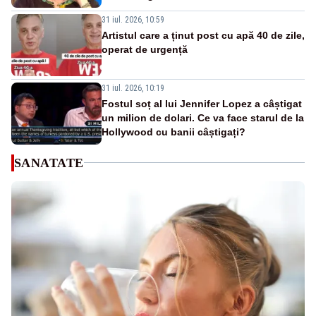
31 iul. 2026, 10:59
Artistul care a ținut post cu apă 40 de zile,
operat de urgență
31 iul. 2026, 10:19
Fostul soț al lui Jennifer Lopez a câștigat
un milion de dolari. Ce va face starul de la
Hollywood cu banii câștigați?
SANATATE