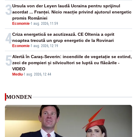
3
Ursula von der Leyen laudă Ucraina pentru sprijinul
acordat ... Franței. Nicio reacție privind ajutorul energetic
promis României
Economie
-
1 aug. 2026, 11:59
4
Criza energetică se acutizează. CE Oltenia a oprit
noaptea trecută un grup energetic de la Rovinari
Economie
-
1 aug. 2026, 12:19
5
Alertă în Caraș-Severin: incendiile de vegetație se extind,
zeci de pompieri și silvicultori se luptă cu flăcările -
VIDEO
Mediu
-
1 aug. 2026, 12:44
MONDEN