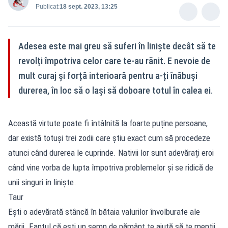
Publicat:
18 sept. 2023, 13:25
Adesea este mai greu să suferi în liniște decât să te
revolți împotriva celor care te-au rănit. E nevoie de
mult curaj și forță interioară pentru a-ți înăbuși
durerea, în loc să o lași să doboare totul în calea ei.
Această virtute poate fi întâlnită la foarte puține persoane,
dar există totuși trei zodii care știu exact cum să procedeze
atunci când durerea le cuprinde. Nativii lor sunt adevărați eroi
când vine vorba de lupta împotriva problemelor și se ridică de
unii singuri în liniște.
Taur
Ești o adevărată stâncă în bătaia valurilor învolburate ale
mării. Faptul că ești un semn de pământ te ajută să te menții