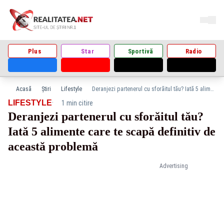
Plus
Star
Sportivă
Radio
Acasă
Știri
Lifestyle
Deranjezi partenerul cu sforăitul tău? Iată 5 alimente care te scapă definitiv de această problemă
·
LIFESTYLE
1 min citire
Deranjezi partenerul cu sforăitul tău?
Iată 5 alimente care te scapă definitiv de
această problemă
Advertising