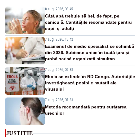
8 aug. 2026, 08:45
Câtă apă trebuie să bei, de fapt, pe
caniculă. Cantitățile recomandate pentru
copii și adulți
7 aug. 2026, 15:42
Examenul de medic specialist se schimbă
din 2026. Subiecte unice în toată țara și
probă scrisă organizată simultan
7 aug. 2026, 09:38
Ebola se extinde în RD Congo. Autoritățile
investighează posibile mutații ale
virusului
7 aug. 2026, 07:23
Metoda recomandată pentru curățarea
urechilor
JUSTITIE