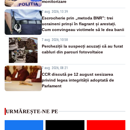
monitorizare
7 aug. 2026, 13:39
Escrocherie prin „metoda BNR”: trei
ucraineni prinși în flagrant și arestați.
Cum convingeau victimele să le dea banii
7 aug. 2026, 10:58
Percheziții la suspecți acuzați că au furat
cabluri din parcuri fotovoltaice
7 aug. 2026, 08:21
CCR discută pe 12 august sesizarea
privind legea integrității adoptată de
Parlament
URMĂREȘTE-NE PE