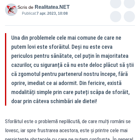
Realitatea.NET
Scris de
Publicat:
7 apr. 2023, 10:08
Una din problemele cele mai comune de care ne
putem lovi este sforăitul. Deși nu este ceva
periculos pentru sănătate, cel puțin în majoritatea
cazurilor, cu siguranță că nu este deloc plăcut să știi
că zgomotul pentru partenerul nostru începe, fără
oprire, imediat ce ai adormit. Din fericire, există
modalități simple prin care puteți scăpa de sforăit,
doar prin câteva schimbări ale dietei!
Sforăitul este o problemă neplăcută, de care mulți români se
lovesc, iar spre frustrarea acestora, este și printre cele mai
persistente obstacole cu care ne putem confrunta. În general,