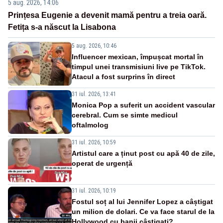
5 aug. 2026, 14:06
Prințesa Eugenie a devenit mamă pentru a treia oară.
Fetița s-a născut la Lisabona
5 aug. 2026, 10:46
Influencer mexican, împușcat mortal în
timpul unei transmisiuni live pe TikTok.
Atacul a fost surprins în direct
31 iul. 2026, 13:41
Monica Pop a suferit un accident vascular
cerebral. Cum se simte medicul
oftalmolog
31 iul. 2026, 10:59
Artistul care a ținut post cu apă 40 de zile,
operat de urgență
31 iul. 2026, 10:19
Fostul soț al lui Jennifer Lopez a câștigat
un milion de dolari. Ce va face starul de la
Hollywood cu banii câștigați?