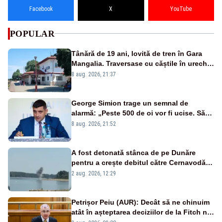
Facebook
X
YouTube
POPULAR
Tânără de 19 ani, lovită de tren în Gara
Mangalia. Traversase cu căștile în urechi
liniile printr-un loc nepermis
8 aug. 2026, 21:37
George Simion trage un semnal de
alarmă: „Peste 500 de oi vor fi ucise. Să
vedem dacă ciobanii vor fi despăgubiți”
8 aug. 2026, 21:52
A fost detonată stânca de pe Dunăre
pentru a crește debitul către Cernavodă –
VIDEO
2 aug. 2026, 12:29
Petrișor Peiu (AUR): Decât să ne chinuim
atât în așteptarea deciziilor de la Fitch nu
ar fi mai bine să ne concentrăm pe temele