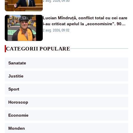
2 aug. 2026, 09:00
reale: datoria publică și deficitul bugetar?
Lucian Mîndruță, conflict total cu cei care
i-au criticat apelul la „economisire”. 90%
dintre comentarii sunt negative
2 aug. 2026, 09:02
CATEGORII POPULARE
Sanatate
Justitie
Sport
Horoscop
Economie
Monden