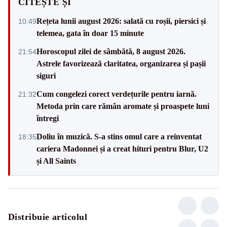
CITEȘTE ȘI
Rețeta lunii august 2026: salată cu roșii, piersici și
10:49
telemea, gata în doar 15 minute
Horoscopul zilei de sâmbătă, 8 august 2026.
21:54
Astrele favorizează claritatea, organizarea și pașii
siguri
Cum congelezi corect verdețurile pentru iarnă.
21:32
Metoda prin care rămân aromate și proaspete luni
întregi
Doliu în muzică. S-a stins omul care a reinventat
18:35
cariera Madonnei și a creat hituri pentru Blur, U2
și All Saints
Distribuie articolul