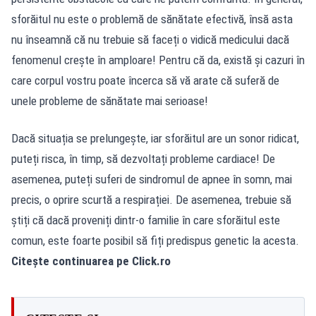
sforăitul nu este o problemă de sănătate efectivă, însă asta
nu înseamnă că nu trebuie să faceți o vidică medicului dacă
fenomenul crește în amploare! Pentru că da, există și cazuri în
care corpul vostru poate încerca să vă arate că suferă de
unele probleme de sănătate mai serioase!
Dacă situația se prelungește, iar sforăitul are un sonor ridicat,
puteți risca, în timp, să dezvoltați probleme cardiace! De
asemenea, puteți suferi de sindromul de apnee în somn, mai
precis, o oprire scurtă a respirației. De asemenea, trebuie să
știți că dacă proveniți dintr-o familie în care sforăitul este
comun, este foarte posibil să fiți predispus genetic la acesta.
Citește continuarea pe
Click.ro