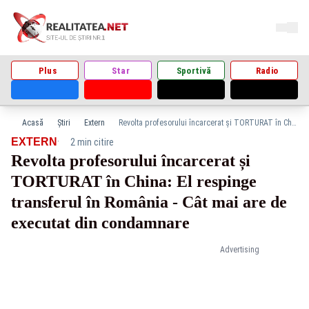
Plus
Star
Sportivă
Radio
Acasă
Știri
Extern
Revolta profesorului încarcerat și TORTURAT în China: El respinge transferul în România - Cât mai are de executat din condamnare
·
EXTERN
2 min citire
Revolta profesorului încarcerat și
TORTURAT în China: El respinge
transferul în România - Cât mai are de
executat din condamnare
Advertising