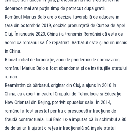
deoarece mai are puțin timp de petrecut după gratii.
Românul Marius Balo are o decizie favorabilă de aducere în
țară din octombrie 2019, decizie pronunțată de Curtea de Apel
Cluj. În ianuarie 2020, China i-a transmis României că este de
acord ca românul să fie repatriat. Bărbatul este și acum închis
în China.
Blocat inițial de birocrație, apoi de pandemia de coronavirus,
românul Marius Balo a fost abandonat și de instituțiile statului
român.
Reamintim că bărbatul, originar din Cluj, a ajuns în 2010 în
China, ca expert în cadrul Grupului de Tehnologie și Educație
New Oriental din Beijing, potrivit spuselor sale. În 2014,
românul a fost arestat pentru o presupusă infracțiune de
fraudă contractuală. Lui Balo i s-a imputat că în schimbul a 80
de dolari ar fi ajutat o rețea infracțională să înșele statul