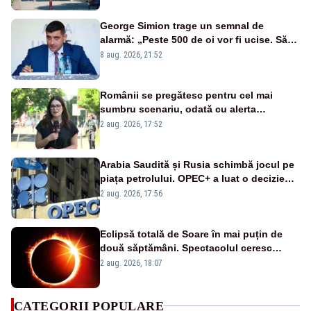
George Simion trage un semnal de
alarmă: „Peste 500 de oi vor fi ucise. Să
vedem dacă ciobanii vor fi despăgubiți”
8 aug. 2026, 21:52
Românii se pregătesc pentru cel mai
sumbru scenariu, odată cu alerta
energetică
2 aug. 2026, 17:52
Arabia Saudită și Rusia schimbă jocul pe
piața petrolului. OPEC+ a luat o decizie
importantă în plin conflict din Orientul
2 aug. 2026, 17:56
Mijlociu
Eclipsă totală de Soare în mai puțin de
două săptămâni. Spectacolul ceresc
poate fi admirat din trei țări europene
2 aug. 2026, 18:07
CATEGORII POPULARE