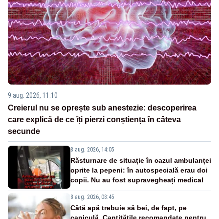
9 aug. 2026, 11:10
Creierul nu se oprește sub anestezie: descoperirea
care explică de ce îți pierzi conștiența în câteva
secunde
8 aug. 2026, 14:05
Răsturnare de situație în cazul ambulanței
oprite la pepeni: în autospecială erau doi
copii. Nu au fost supravegheați medical
8 aug. 2026, 08:45
Câtă apă trebuie să bei, de fapt, pe
caniculă. Cantitățile recomandate pentru