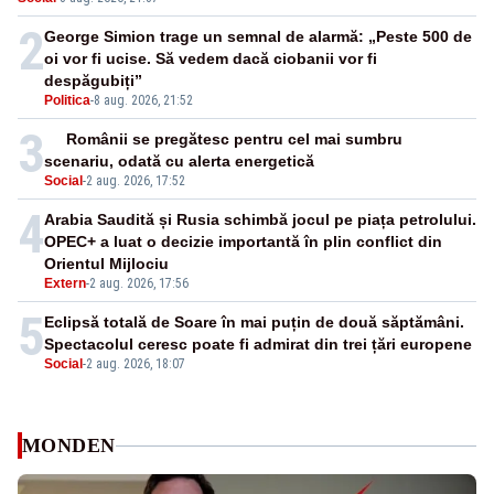
nepermis
2
George Simion trage un semnal de alarmă: „Peste 500 de
oi vor fi ucise. Să vedem dacă ciobanii vor fi
despăgubiți”
Politica
-
8 aug. 2026, 21:52
3
Românii se pregătesc pentru cel mai sumbru
scenariu, odată cu alerta energetică
Social
-
2 aug. 2026, 17:52
4
Arabia Saudită și Rusia schimbă jocul pe piața petrolului.
OPEC+ a luat o decizie importantă în plin conflict din
Orientul Mijlociu
Extern
-
2 aug. 2026, 17:56
5
Eclipsă totală de Soare în mai puțin de două săptămâni.
Spectacolul ceresc poate fi admirat din trei țări europene
Social
-
2 aug. 2026, 18:07
MONDEN