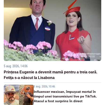
5 aug. 2026, 14:06
Prințesa Eugenie a devenit mamă pentru a treia oară.
Fetița s-a născut la Lisabona
5 aug. 2026, 10:46
Influencer mexican, împușcat mortal în
timpul unei transmisiuni live pe TikTok.
Atacul a fost surprins în direct