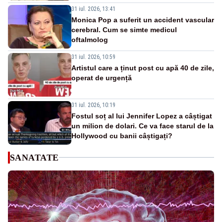
31 iul. 2026, 13:41
Monica Pop a suferit un accident vascular
cerebral. Cum se simte medicul
oftalmolog
31 iul. 2026, 10:59
Artistul care a ținut post cu apă 40 de zile,
operat de urgență
31 iul. 2026, 10:19
Fostul soț al lui Jennifer Lopez a câștigat
un milion de dolari. Ce va face starul de la
Hollywood cu banii câștigați?
SANATATE