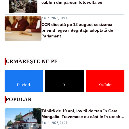
cabluri din parcuri fotovoltaice
7 aug. 2026, 08:21
CCR discută pe 12 august sesizarea
privind legea integrității adoptată de
Parlament
URMĂREȘTE-NE PE
Facebook
X
YouTube
POPULAR
Tânără de 19 ani, lovită de tren în Gara
Mangalia. Traversase cu căștile în urechi
liniile printr-un loc nepermis
8 aug. 2026, 21:37