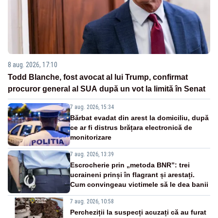
8 aug. 2026, 17:10
Todd Blanche, fost avocat al lui Trump, confirmat
procuror general al SUA după un vot la limită în Senat
7 aug. 2026, 15:34
Bărbat evadat din arest la domiciliu, după
ce ar fi distrus brățara electronică de
monitorizare
7 aug. 2026, 13:39
Escrocherie prin „metoda BNR”: trei
ucraineni prinși în flagrant și arestați.
Cum convingeau victimele să le dea banii
7 aug. 2026, 10:58
Percheziții la suspecți acuzați că au furat