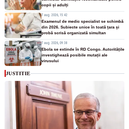
copii și adulți
7 aug. 2026, 15:42
Examenul de medic specialist se schimbă
din 2026. Subiecte unice în toată țara și
probă scrisă organizată simultan
7 aug. 2026, 09:38
Ebola se extinde în RD Congo. Autoritățile
investighează posibile mutații ale
virusului
JUSTITIE