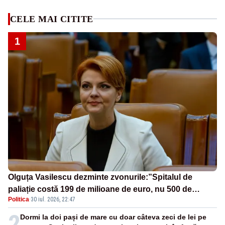
CELE MAI CITITE
1
Olguța Vasilescu dezminte zvonurile:”Spitalul de
paliație costă 199 de milioane de euro, nu 500 de
Politica
·
30 iul. 2026, 22:47
milioane”
2
Dormi la doi pași de mare cu doar câteva zeci de lei pe