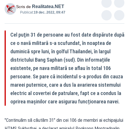
Realitatea.NET
Scris de
Publicat:
19 dec. 2022, 09:47
Cel puţin 31 de persoane au fost date dispărute după
ce o navă militară s-a scufundat, în noaptea de
duminică spre luni, în golful Thailandei, în largul
districtului Bang Saphan (sud). Din informațiile
existente, pe nava militară se aflau în total 106
persoane. Se pare că incidentul s-a produs din cauza
mareei puternice, care a dus la avarierea sistemului
electric al covertei de patrulare, fapt ce a condus la
oprirea mașinilor care asigurau funcționarea navei.
"Continuăm să căutăm 31" din cei 106 de membri ai echipajului
HTMS Sukhothai, a declarat amiralul Pogkrong Montradpalin,