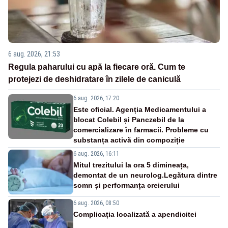
6 aug. 2026, 21:53
Regula paharului cu apă la fiecare oră. Cum te
protejezi de deshidratare în zilele de caniculă
6 aug. 2026, 17:20
Este oficial. Agenția Medicamentului a
blocat Colebil și Panczebil de la
comercializare în farmacii. Probleme cu
substanța activă din compoziție
6 aug. 2026, 16:11
Mitul trezitului la ora 5 dimineața,
demontat de un neurolog.Legătura dintre
somn și performanța creierului
6 aug. 2026, 08:50
Complicația localizată a apendicitei