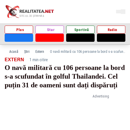
Plus
Star
Sportivă
Radio
Acasă
Știri
Extern
O navă militară cu 106 persoane la bord s-a scufundat în golful Thailandei. Cel puțin 31 de oameni sunt dați dispăruți
·
EXTERN
1 min citire
O navă militară cu 106 persoane la bord
s-a scufundat în golful Thailandei. Cel
puțin 31 de oameni sunt dați dispăruți
Advertising