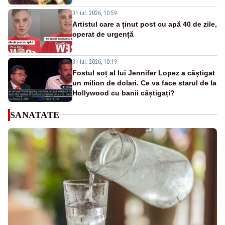
31 iul. 2026, 10:59
Artistul care a ținut post cu apă 40 de zile,
operat de urgență
31 iul. 2026, 10:19
Fostul soț al lui Jennifer Lopez a câștigat
un milion de dolari. Ce va face starul de la
Hollywood cu banii câștigați?
SANATATE