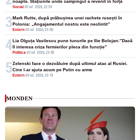
noapte. Stațiunile unde campingul a revenit în forță
Social
-
30 iul. 2026, 22:59
3
Mark Rutte, după prăbușirea unei rachete rusești în
Polonia: „Angajamentul nostru este neclintit”
Extern
-
30 iul. 2026, 23:00
4
Lia Olguța Vasilescu pune tunurile pe Ilie Bolojan:”Dacă
îl interesa criza fermierilor pleca din funcție”
Politica
-
30 iul. 2026, 23:05
5
Zelenski face o dezvăluire după ultimul atac al Rusiei.
Cine l-ar ajuta acum pe Putin cu arme
Extern
-
30 iul. 2026, 23:18
MONDEN