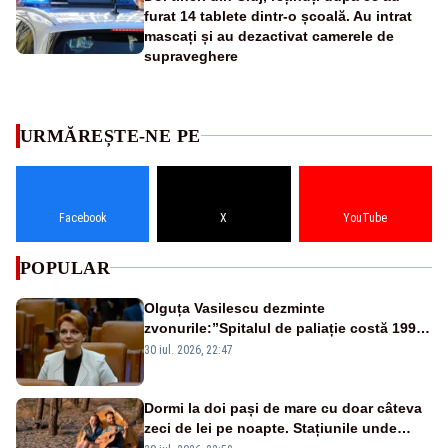
furat 14 tablete dintr-o școală. Au intrat
mascați și au dezactivat camerele de
supraveghere
URMĂREȘTE-NE PE
Facebook
X
YouTube
POPULAR
Olguța Vasilescu dezminte
zvonurile:”Spitalul de paliație costă 199
de milioane de euro, nu 500 de milioane”
30 iul. 2026, 22:47
Dormi la doi pași de mare cu doar câteva
zeci de lei pe noapte. Stațiunile unde
campingul a revenit în forță