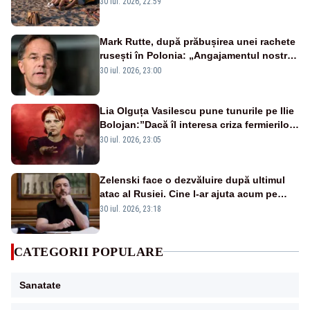
30 iul. 2026, 22:59
Mark Rutte, după prăbușirea unei rachete
rusești în Polonia: „Angajamentul nostru
este neclintit”
30 iul. 2026, 23:00
Lia Olguța Vasilescu pune tunurile pe Ilie
Bolojan:”Dacă îl interesa criza fermierilor
pleca din funcție”
30 iul. 2026, 23:05
Zelenski face o dezvăluire după ultimul
atac al Rusiei. Cine l-ar ajuta acum pe
Putin cu arme
30 iul. 2026, 23:18
CATEGORII POPULARE
Sanatate