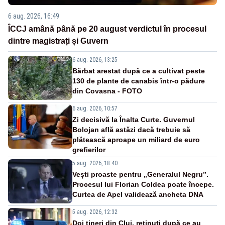
6 aug. 2026, 16:49
ÎCCJ amână până pe 20 august verdictul în procesul
dintre magistrați și Guvern
6 aug. 2026, 13:25
Bărbat arestat după ce a cultivat peste
130 de plante de canabis într-o pădure
din Covasna - FOTO
6 aug. 2026, 10:57
Zi decisivă la Înalta Curte. Guvernul
Bolojan află astăzi dacă trebuie să
plătească aproape un miliard de euro
grefierilor
5 aug. 2026, 18:40
Vești proaste pentru „Generalul Negru”.
Procesul lui Florian Coldea poate începe.
Curtea de Apel validează ancheta DNA
5 aug. 2026, 12:32
Doi tineri din Cluj, reținuți după ce au