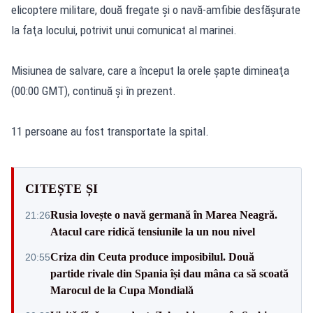
elicoptere militare, două fregate şi o navă-amfibie desfăşurate
la faţa locului, potrivit unui comunicat al marinei.
Misiunea de salvare, care a început la orele şapte dimineaţa
(00:00 GMT), continuă și în prezent.
11 persoane au fost transportate la spital.
CITEȘTE ȘI
Rusia lovește o navă germană în Marea Neagră.
21:26
Atacul care ridică tensiunile la un nou nivel
Criza din Ceuta produce imposibilul. Două
20:55
partide rivale din Spania își dau mâna ca să scoată
Marocul de la Cupa Mondială