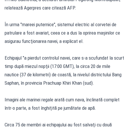
relatează Agerpres care citează AFP.
În urma "mareei puternice", sistemul electric al corvetei de
patrulare a fost avariat, ceea ce a dus la oprirea maşinilor ce
asigurau funcţionarea navei, a explicat el.
Echipajul "a pierdut controlul navei, care s-a scufundat la scurt
timp după miezul nopţii (17:00 GMT), la circa 20 de mile
nautice (37 de kilometri) de coastă, la nivelul districtului Bang
Saphan, în provincia Prachuap Khiri Khan (sud).
Imagini ale marinei regale arată cum nava, înclinată complet
într-o parte, a fost înghiţită pe jumătate de apă.
Circa 75 de membri ai echipajului au fost salvaţi cu două