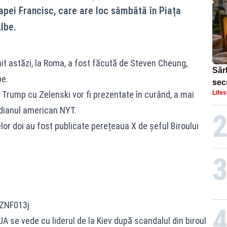
pei Francisc, care are loc sâmbătă în Piața
Albe.
lnit astăzi, la Roma, a fost făcută de Steven Cheung,
Sărb
be.
sec
i Trump cu Zelenski vor fi prezentate în curând, a mai
Lifes
Dom
idianul american NYT.
lor doi au fost publicate perețeaua X de șeful Biroului
7ZNF013j
 se vede cu liderul de la Kiev după scandalul din biroul