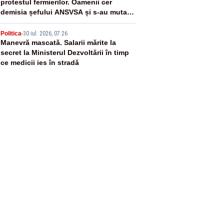
protestul fermierilor. Oamenii cer
demisia șefului ANSVSA și s-au mutat
în Piața Victoria– LIVE TEXT
5
Politica
-
30 iul. 2026, 07:26
Manevră mascată. Salarii mărite la
secret la Ministerul Dezvoltării în timp
ce medicii ies în stradă