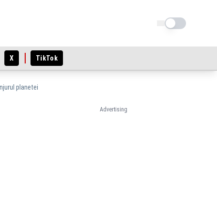
Schimba tema
X
TikTok
njurul planetei
Advertising