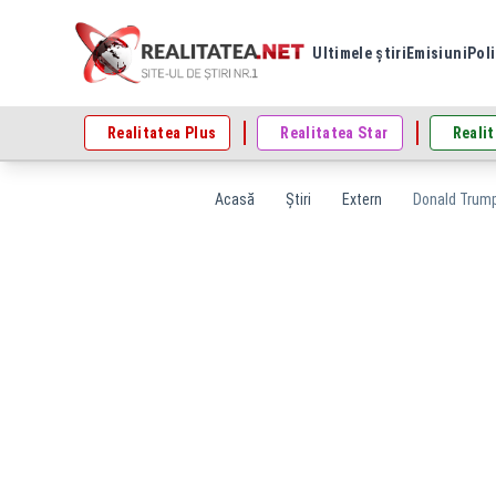
Ultimele știri
Emisiuni
Poli
Realitatea Plus
Realitatea Star
Realit
Acasă
Știri
Extern
Donald Trump,