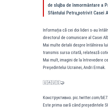
de slujba de înmormântare a Pa
Sfântului Petru,potrivit Casei 
Informația că cei doi lideri s-au întâ
directorul de comunicare al Casei Al
Mai multe detalii despre întâlnirea lu
transmis sursa citată, relatează cot
Mai mult, imagini de la întrevedere ce
Preşedintelui Ucrainei, Andri Ermak.
🇺🇦🇺🇸🤝
Конструктивно. pic.twitter.com/bE
Este prima oară când președintele SUA