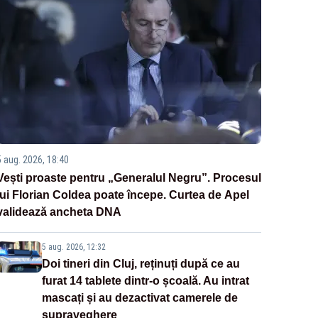
5 aug. 2026, 18:40
Vești proaste pentru „Generalul Negru”. Procesul
lui Florian Coldea poate începe. Curtea de Apel
validează ancheta DNA
5 aug. 2026, 12:32
Doi tineri din Cluj, reținuți după ce au
furat 14 tablete dintr-o școală. Au intrat
mascați și au dezactivat camerele de
supraveghere