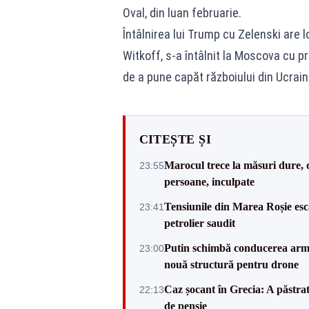
Oval, din luan februarie.
Întâlnirea lui Trump cu Zelenski are l
Witkoff, s-a întâlnit la Moscova cu p
de a pune capăt războiului din Ucrain
CITEȘTE ȘI
Marocul trece la măsuri dure, d
23:55
persoane, inculpate
Tensiunile din Marea Roșie esc
23:41
petrolier saudit
Putin schimbă conducerea arma
23:00
nouă structură pentru drone
Caz șocant în Grecia: A păstrat
22:13
de pensie