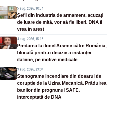
5 aug. 2026, 10:54
Șefii din industria de armament, acuzați
de luare de mită, vor să fie liberi. DNA îi
vrea în arest
4 aug. 2026, 15:16
Predarea lui Ionel Arsene către România,
blocată printr-o decizie a instanței
italiene, pe motive medicale
3 aug. 2026, 23:07
Stenograme incendiare din dosarul de
corupție de la Uzina Mecanică. Prăduirea
banilor din programul SAFE,
interceptată de DNA