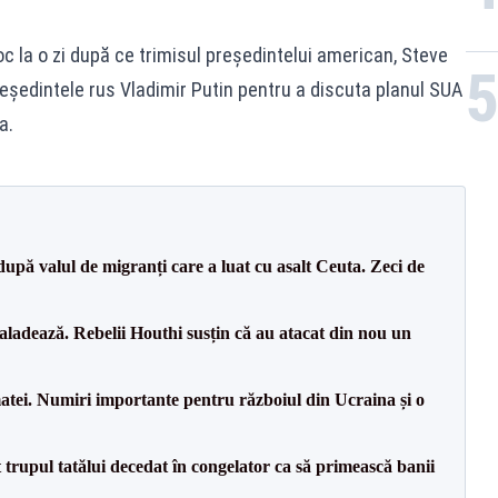
oc la o zi după ce trimisul președintelui american, Steve
reședintele rus Vladimir Putin pentru a discuta planul SUA
a.
upă valul de migranți care a luat cu asalt Ceuta. Zeci de
aladează. Rebelii Houthi susțin că au atacat din nou un
tei. Numiri importante pentru războiul din Ucraina și o
 trupul tatălui decedat în congelator ca să primească banii