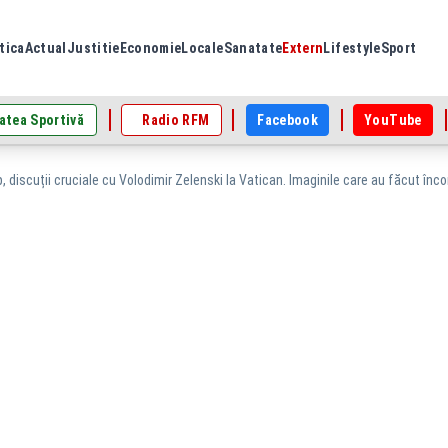
tica
Actual
Justitie
Economie
Locale
Sanatate
Extern
Lifestyle
Sport
atea Sportivă
Radio RFM
Facebook
YouTube
 discuții cruciale cu Volodimir Zelenski la Vatican. Imaginile care au făcut înco