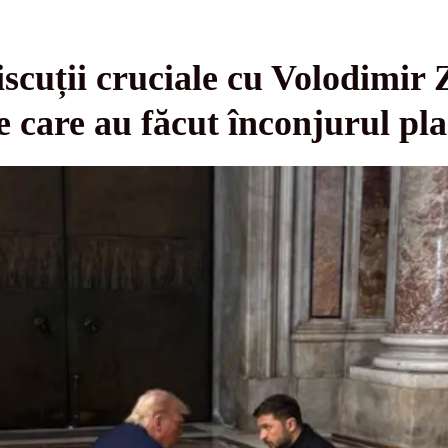
cuții cruciale cu Volodimir Z
e care au făcut înconjurul pla