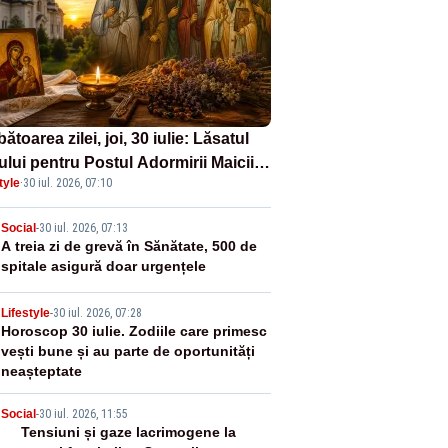
ătoarea zilei, joi, 30 iulie: Lăsatul
ului pentru Postul Adormirii Maicii
tyle
·
30 iul. 2026, 07:10
nului și Sfântul Valentin
2
Social
-
30 iul. 2026, 07:13
A treia zi de grevă în Sănătate, 500 de
spitale asigură doar urgențele
3
Lifestyle
-
30 iul. 2026, 07:28
Horoscop 30 iulie. Zodiile care primesc
vești bune și au parte de oportunități
neașteptate
4
Social
-
30 iul. 2026, 11:55
Tensiuni și gaze lacrimogene la