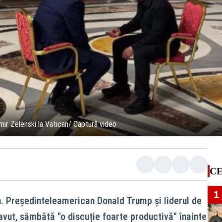
mir Zelenski la Vatican/ Captură video
CE
1
n. Președinteleamerican Donald Trump și liderul de
 avut, sâmbătă "o discuție foarte productivă" înainte