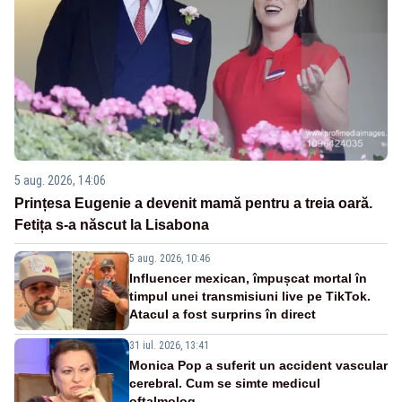
5 aug. 2026, 14:06
Prințesa Eugenie a devenit mamă pentru a treia oară.
Fetița s-a născut la Lisabona
5 aug. 2026, 10:46
Influencer mexican, împușcat mortal în
timpul unei transmisiuni live pe TikTok.
Atacul a fost surprins în direct
31 iul. 2026, 13:41
Monica Pop a suferit un accident vascular
cerebral. Cum se simte medicul
oftalmolog