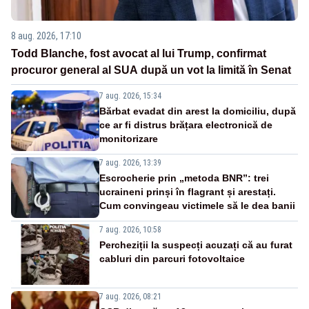
8 aug. 2026, 17:10
Todd Blanche, fost avocat al lui Trump, confirmat
procuror general al SUA după un vot la limită în Senat
7 aug. 2026, 15:34
Bărbat evadat din arest la domiciliu, după
ce ar fi distrus brățara electronică de
monitorizare
7 aug. 2026, 13:39
Escrocherie prin „metoda BNR”: trei
ucraineni prinși în flagrant și arestați.
Cum convingeau victimele să le dea banii
7 aug. 2026, 10:58
Percheziții la suspecți acuzați că au furat
cabluri din parcuri fotovoltaice
7 aug. 2026, 08:21