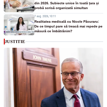
din 2026. Subiecte unice în toată țara și
probă scrisă organizată simultan
7 aug. 2026, 10:11
Realitatea medicală cu Nicole Păcuraru:
De ce timpul pare să treacă mai repede pe
măsură ce îmbătrânim?
JUSTITIE