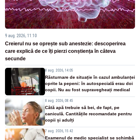
9 aug. 2026, 11:10
Creierul nu se oprește sub anestezie: descoperirea
care explică de ce îți pierzi conștiența în câteva
secunde
8 aug. 2026, 14:05
Răsturnare de situație în cazul ambulanței
oprite la pepeni: în autospecială erau doi
copii. Nu au fost supravegheați medical
8 aug. 2026, 08:45
Câtă apă trebuie să bei, de fapt, pe
caniculă. Cantitățile recomandate pentru
copii și adulți
7 aug. 2026, 15:42
Examenul de medic specialist se schimbă