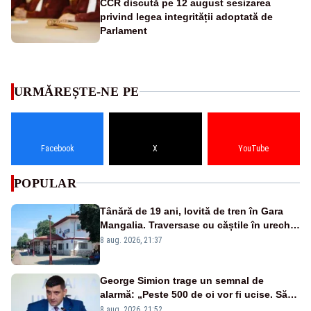
CCR discută pe 12 august sesizarea
privind legea integrității adoptată de
Parlament
URMĂREȘTE-NE PE
Facebook
X
YouTube
POPULAR
Tânără de 19 ani, lovită de tren în Gara
Mangalia. Traversase cu căștile în urechi
liniile printr-un loc nepermis
8 aug. 2026, 21:37
George Simion trage un semnal de
alarmă: „Peste 500 de oi vor fi ucise. Să
vedem dacă ciobanii vor fi despăgubiți”
8 aug. 2026, 21:52