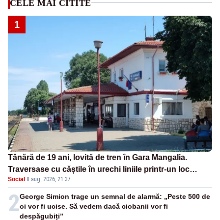
CELE MAI CITITE
1
Tânără de 19 ani, lovită de tren în Gara Mangalia.
Traversase cu căștile în urechi liniile printr-un loc
Social
·
8 aug. 2026, 21:37
nepermis
2
George Simion trage un semnal de alarmă: „Peste 500 de
oi vor fi ucise. Să vedem dacă ciobanii vor fi
despăgubiți”