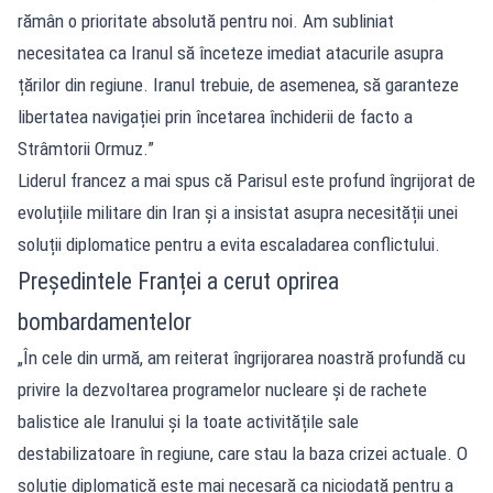
rămân o prioritate absolută pentru noi. Am subliniat
necesitatea ca Iranul să înceteze imediat atacurile asupra
țărilor din regiune. Iranul trebuie, de asemenea, să garanteze
libertatea navigației prin încetarea închiderii de facto a
Strâmtorii Ormuz.”
Liderul francez a mai spus că Parisul este profund îngrijorat de
evoluțiile militare din Iran și a insistat asupra necesității unei
soluții diplomatice pentru a evita escaladarea conflictului.
Președintele Franței a cerut oprirea
bombardamentelor
„În cele din urmă, am reiterat îngrijorarea noastră profundă cu
privire la dezvoltarea programelor nucleare și de rachete
balistice ale Iranului și la toate activitățile sale
destabilizatoare în regiune, care stau la baza crizei actuale. O
soluție diplomatică este mai necesară ca niciodată pentru a