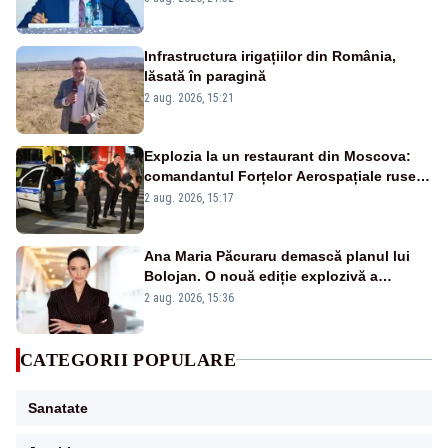
Infrastructura irigațiilor din România,
lăsată în paragină
2 aug. 2026, 15:21
Explozia la un restaurant din Moscova:
comandantul Forțelor Aerospațiale ruse
s-ar fi aflat printre invitați
2 aug. 2026, 15:17
Ana Maria Păcuraru demască planul lui
Bolojan. O nouă ediție explozivă a
emisiunii „Miza Zilei” la Realitatea PLUS
2 aug. 2026, 15:36
CATEGORII POPULARE
Sanatate