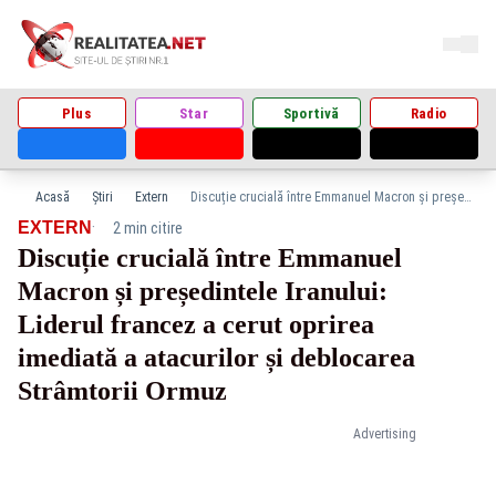
Plus
Star
Sportivă
Radio
Acasă
Știri
Extern
Discuție crucială între Emmanuel Macron și președintele Iranului: Liderul francez a cerut oprirea imediată a atacurilor și deblocarea Strâmtorii Ormuz
·
EXTERN
2 min citire
Discuție crucială între Emmanuel
Macron și președintele Iranului:
Liderul francez a cerut oprirea
imediată a atacurilor și deblocarea
Strâmtorii Ormuz
Advertising