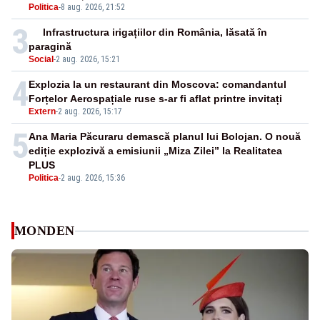
Politica
-
8 aug. 2026, 21:52
3
Infrastructura irigațiilor din România, lăsată în
paragină
Social
-
2 aug. 2026, 15:21
4
Explozia la un restaurant din Moscova: comandantul
Forțelor Aerospațiale ruse s-ar fi aflat printre invitați
Extern
-
2 aug. 2026, 15:17
5
Ana Maria Păcuraru demască planul lui Bolojan. O nouă
ediție explozivă a emisiunii „Miza Zilei” la Realitatea
PLUS
Politica
-
2 aug. 2026, 15:36
MONDEN