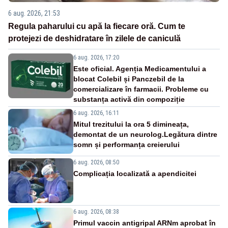
6 aug. 2026, 21:53
Regula paharului cu apă la fiecare oră. Cum te
protejezi de deshidratare în zilele de caniculă
6 aug. 2026, 17:20
Este oficial. Agenția Medicamentului a
blocat Colebil și Panczebil de la
comercializare în farmacii. Probleme cu
substanța activă din compoziție
6 aug. 2026, 16:11
Mitul trezitului la ora 5 dimineața,
demontat de un neurolog.Legătura dintre
somn și performanța creierului
6 aug. 2026, 08:50
Complicația localizată a apendicitei
6 aug. 2026, 08:38
Primul vaccin antigripal ARNm aprobat în