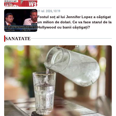
31 iul. 2026, 10:19
Fostul soț al lui Jennifer Lopez a câștigat
un milion de dolari. Ce va face starul de la
Hollywood cu banii câștigați?
SANATATE