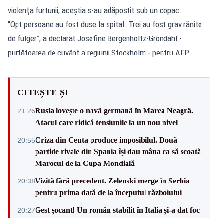
violenţa furtunii, aceştia s-au adăpostit sub un copac.
"Opt persoane au fost duse la spital. Trei au fost grav rănite
de fulger”, a declarat Josefine Bergenholtz-Gröndahl -
purtătoarea de cuvânt a regiunii Stockholm - pentru AFP.
CITEȘTE ȘI
Rusia lovește o navă germană în Marea Neagră.
21:26
Atacul care ridică tensiunile la un nou nivel
Criza din Ceuta produce imposibilul. Două
20:55
partide rivale din Spania își dau mâna ca să scoată
Marocul de la Cupa Mondială
Vizită fără precedent. Zelenski merge în Serbia
20:38
pentru prima dată de la începutul războiului
Gest șocant! Un român stabilit în Italia și-a dat foc
20:27