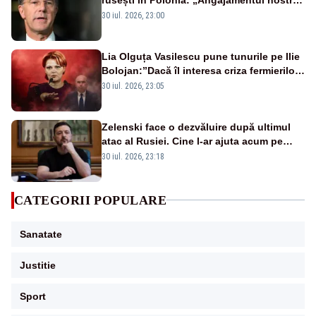
este neclintit”
30 iul. 2026, 23:00
Lia Olguța Vasilescu pune tunurile pe Ilie
Bolojan:”Dacă îl interesa criza fermierilor
pleca din funcție”
30 iul. 2026, 23:05
Zelenski face o dezvăluire după ultimul
atac al Rusiei. Cine l-ar ajuta acum pe
Putin cu arme
30 iul. 2026, 23:18
CATEGORII POPULARE
Sanatate
Justitie
Sport