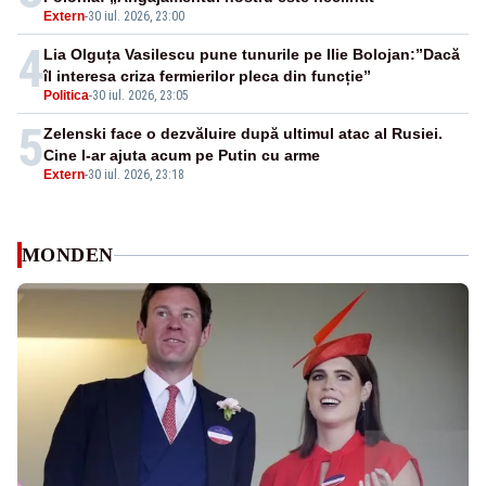
Extern
-
30 iul. 2026, 23:00
4
Lia Olguța Vasilescu pune tunurile pe Ilie Bolojan:”Dacă
îl interesa criza fermierilor pleca din funcție”
Politica
-
30 iul. 2026, 23:05
5
Zelenski face o dezvăluire după ultimul atac al Rusiei.
Cine l-ar ajuta acum pe Putin cu arme
Extern
-
30 iul. 2026, 23:18
MONDEN