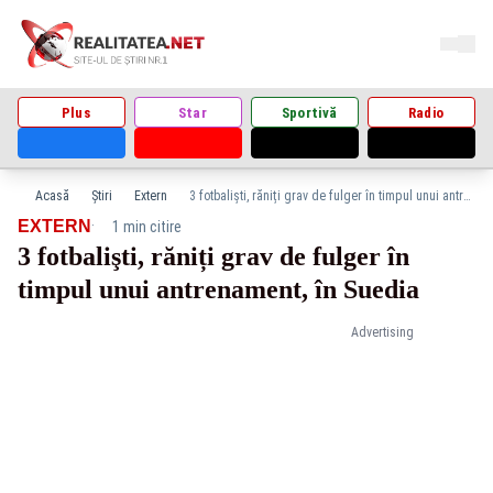
Plus
Star
Sportivă
Radio
Acasă
Știri
Extern
3 fotbalişti, răniți grav de fulger în timpul unui antrenament, în Suedia
·
EXTERN
1 min citire
3 fotbalişti, răniți grav de fulger în
timpul unui antrenament, în Suedia
Advertising