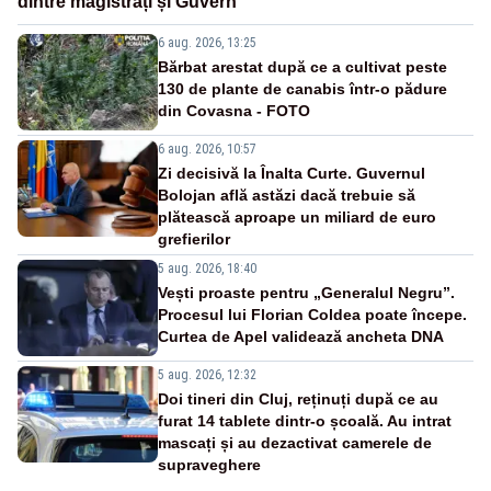
dintre magistrați și Guvern
6 aug. 2026, 13:25
Bărbat arestat după ce a cultivat peste
130 de plante de canabis într-o pădure
din Covasna - FOTO
6 aug. 2026, 10:57
Zi decisivă la Înalta Curte. Guvernul
Bolojan află astăzi dacă trebuie să
plătească aproape un miliard de euro
grefierilor
5 aug. 2026, 18:40
Vești proaste pentru „Generalul Negru”.
Procesul lui Florian Coldea poate începe.
Curtea de Apel validează ancheta DNA
5 aug. 2026, 12:32
Doi tineri din Cluj, reținuți după ce au
furat 14 tablete dintr-o școală. Au intrat
mascați și au dezactivat camerele de
supraveghere