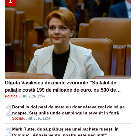
1
Olguța Vasilescu dezminte zvonurile:”Spitalul de
paliație costă 199 de milioane de euro, nu 500 de
Politica
·
30 iul. 2026, 22:47
milioane”
2
Dormi la doi pași de mare cu doar câteva zeci de lei pe
noapte. Stațiunile unde campingul a revenit în forță
Social
-
30 iul. 2026, 22:59
3
Mark Rutte, după prăbușirea unei rachete rusești în
Polonia: „Angajamentul nostru este neclintit”