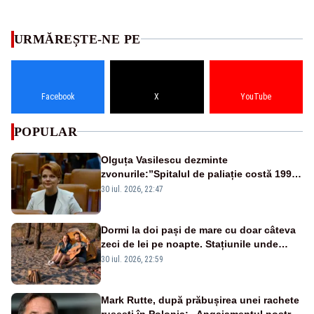
URMĂREȘTE-NE PE
Facebook
X
YouTube
POPULAR
Olguța Vasilescu dezminte
zvonurile:”Spitalul de paliație costă 199
de milioane de euro, nu 500 de milioane”
30 iul. 2026, 22:47
Dormi la doi pași de mare cu doar câteva
zeci de lei pe noapte. Stațiunile unde
campingul a revenit în forță
30 iul. 2026, 22:59
Mark Rutte, după prăbușirea unei rachete
rusești în Polonia: „Angajamentul nostru