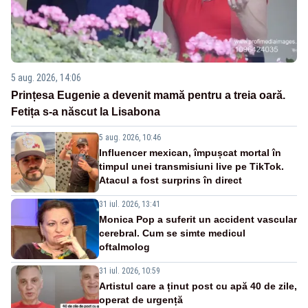
5 aug. 2026, 14:06
Prințesa Eugenie a devenit mamă pentru a treia oară.
Fetița s-a născut la Lisabona
5 aug. 2026, 10:46
Influencer mexican, împușcat mortal în
timpul unei transmisiuni live pe TikTok.
Atacul a fost surprins în direct
31 iul. 2026, 13:41
Monica Pop a suferit un accident vascular
cerebral. Cum se simte medicul
oftalmolog
31 iul. 2026, 10:59
Artistul care a ținut post cu apă 40 de zile,
operat de urgență