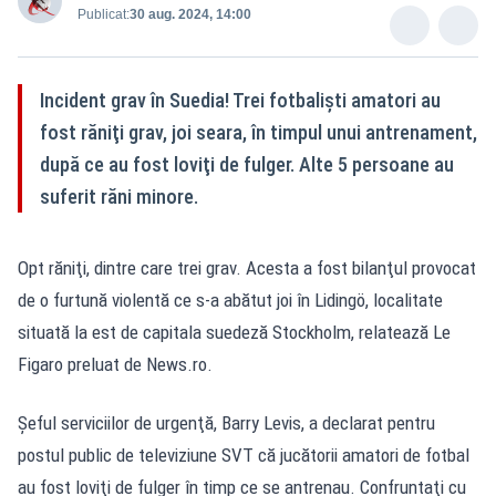
Publicat:
30 aug. 2024, 14:00
Incident grav în Suedia! Trei fotbalişti amatori au
fost răniţi grav, joi seara, în timpul unui antrenament,
după ce au fost loviţi de fulger. Alte 5 persoane au
suferit răni minore.
Opt răniţi, dintre care trei grav. Acesta a fost bilanţul provocat
de o furtună violentă ce s-a abătut joi în Lidingö, localitate
situată la est de capitala suedeză Stockholm, relatează Le
Figaro preluat de News.ro.
Şeful serviciilor de urgenţă, Barry Levis, a declarat pentru
postul public de televiziune SVT că jucătorii amatori de fotbal
au fost loviţi de fulger în timp ce se antrenau. Confruntaţi cu