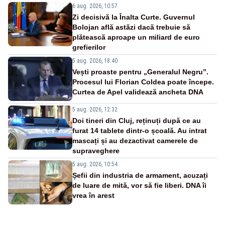
6 aug. 2026, 10:57
Zi decisivă la Înalta Curte. Guvernul
Bolojan află astăzi dacă trebuie să
plătească aproape un miliard de euro
grefierilor
5 aug. 2026, 18:40
Vești proaste pentru „Generalul Negru”.
Procesul lui Florian Coldea poate începe.
Curtea de Apel validează ancheta DNA
5 aug. 2026, 12:32
Doi tineri din Cluj, reținuți după ce au
furat 14 tablete dintr-o școală. Au intrat
mascați și au dezactivat camerele de
supraveghere
5 aug. 2026, 10:54
Șefii din industria de armament, acuzați
de luare de mită, vor să fie liberi. DNA îi
vrea în arest