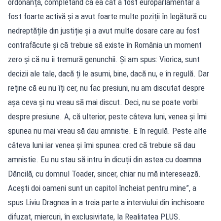
ordonanță, completând că ea cât a fost europarlamentar a
fost foarte activă și a avut foarte multe poziții în legătură cu
nedreptățile din justiție și a avut multe dosare care au fost
contrafăcute și că trebuie să existe în România un moment
zero și că nu îi tremură genunchii. Și am spus: Viorica, sunt
decizii ale tale, dacă ți le asumi, bine, dacă nu, e în regulă. Dar
reține că eu nu îți cer, nu fac presiuni, nu am discutat despre
așa ceva și nu vreau să mai discut. Deci, nu se poate vorbi
despre presiune. A, că ulterior, peste câteva luni, venea și îmi
spunea nu mai vreau să dau amnistie. E în regulă. Peste alte
câteva luni iar venea și îmi spunea: cred că trebuie să dau
amnistie. Eu nu stau să intru în dicuții din astea cu doamna
Dăncilă, cu domnul Toader, sincer, chiar nu mă interesează.
Acești doi oameni sunt un capitol încheiat pentru mine”, a
spus Liviu Dragnea în a treia parte a interviului din închisoare
difuzat, miercuri, în exclusivitate, la Realitatea PLUS.