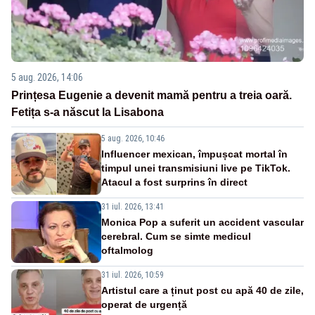
5 aug. 2026, 14:06
Prințesa Eugenie a devenit mamă pentru a treia oară.
Fetița s-a născut la Lisabona
5 aug. 2026, 10:46
Influencer mexican, împușcat mortal în
timpul unei transmisiuni live pe TikTok.
Atacul a fost surprins în direct
31 iul. 2026, 13:41
Monica Pop a suferit un accident vascular
cerebral. Cum se simte medicul
oftalmolog
31 iul. 2026, 10:59
Artistul care a ținut post cu apă 40 de zile,
operat de urgență