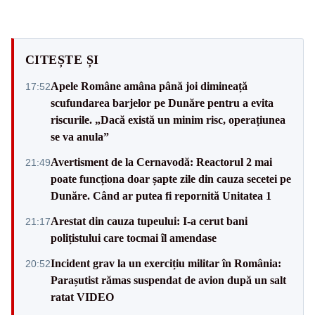
CITEȘTE ȘI
Apele Române amâna până joi dimineață
17:52
scufundarea barjelor pe Dunăre pentru a evita
riscurile. „Dacă există un minim risc, operațiunea
se va anula”
Avertisment de la Cernavodă: Reactorul 2 mai
21:49
poate funcționa doar șapte zile din cauza secetei pe
Dunăre. Când ar putea fi repornită Unitatea 1
Arestat din cauza tupeului: I-a cerut bani
21:17
polițistului care tocmai îl amendase
Incident grav la un exercițiu militar în România:
20:52
Parașutist rămas suspendat de avion după un salt
ratat VIDEO