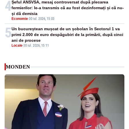
4
Șeful ANSVSA, mesaj controversat după plecarea
fermierilor: le-a transmis că au fost dezinformați și că nu-
și dă demisia
Economie
-
30 iul. 2026, 15:03
5
Un bucureștean mușcat de un șobolan în Sectorul 1 va
primi 2.000 de euro despăgubiri de la primării, după cinci
ani de procese
Locale
-
30 iul. 2026, 15:11
MONDEN