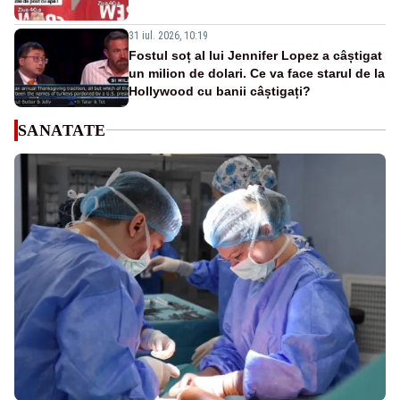
31 iul. 2026, 10:19
Fostul soț al lui Jennifer Lopez a câștigat
un milion de dolari. Ce va face starul de la
Hollywood cu banii câștigați?
SANATATE