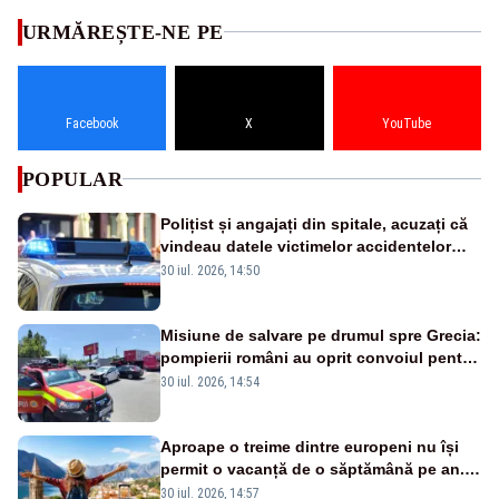
URMĂREȘTE-NE PE
Facebook
X
YouTube
POPULAR
Polițist și angajați din spitale, acuzați că
vindeau datele victimelor accidentelor
rutiere: percheziții în București și Ilfov
30 iul. 2026, 14:50
Misiune de salvare pe drumul spre Grecia:
pompierii români au oprit convoiul pentru
a ajuta victimele unui accident din
30 iul. 2026, 14:54
Bulgaria
Aproape o treime dintre europeni nu își
permit o vacanță de o săptămână pe an.
România, pe primul loc în UE
30 iul. 2026, 14:57