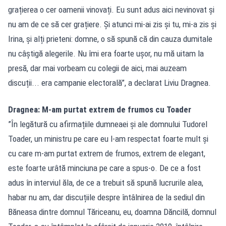
grațierea o cer oamenii vinovați. Eu sunt adus aici nevinovat și
nu am de ce să cer grațiere. Și atunci mi-ai zis și tu, mi-a zis și
Irina, și alți prieteni: domne, o să spună că din cauza dumitale
nu câștigă alegerile. Nu îmi era foarte ușor, nu mă uitam la
presă, dar mai vorbeam cu colegii de aici, mai auzeam
discuții... era campanie electorală”, a declarat Liviu Dragnea.
Dragnea: M-am purtat extrem de frumos cu Toader
”În legătură cu afirmațiile dumneaei și ale domnului Tudorel
Toader, un ministru pe care eu l-am respectat foarte mult și
cu care m-am purtat extrem de frumos, extrem de elegant,
este foarte urâtă minciuna pe care a spus-o. De ce a fost
adus în interviul ăla, de ce a trebuit să spună lucrurile alea,
habar nu am, dar discuțiile despre întâlnirea de la sediul din
Băneasa dintre domnul Tăriceanu, eu, doamna Dăncilă, domnul