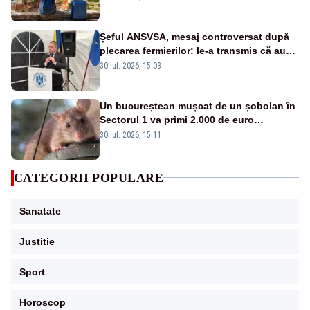
Șeful ANSVSA, mesaj controversat după
plecarea fermierilor: le-a transmis că au
fost dezinformați și că nu-și dă demisia
30 iul. 2026, 15:03
Un bucureștean mușcat de un șobolan în
Sectorul 1 va primi 2.000 de euro
despăgubiri de la primării, după cinci ani
30 iul. 2026, 15:11
de procese
CATEGORII POPULARE
Sanatate
Justitie
Sport
Horoscop