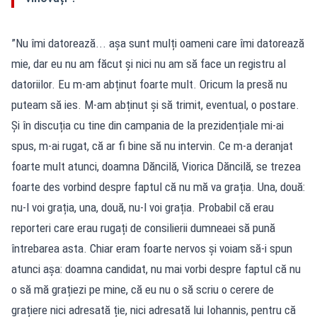
”Nu îmi datorează... așa sunt mulți oameni care îmi datorează
mie, dar eu nu am făcut și nici nu am să face un registru al
datoriilor. Eu m-am abținut foarte mult. Oricum la presă nu
puteam să ies. M-am abținut și să trimit, eventual, o postare.
Și în discuția cu tine din campania de la prezidențiale mi-ai
spus, m-ai rugat, că ar fi bine să nu intervin. Ce m-a deranjat
foarte mult atunci, doamna Dăncilă, Viorica Dăncilă, se trezea
foarte des vorbind despre faptul că nu mă va grația. Una, două:
nu-l voi grația, una, două, nu-l voi grația. Probabil că erau
reporteri care erau rugați de consilierii dumneaei să pună
întrebarea asta. Chiar eram foarte nervos și voiam să-i spun
atunci așa: doamna candidat, nu mai vorbi despre faptul că nu
o să mă grațiezi pe mine, că eu nu o să scriu o cerere de
grațiere nici adresată ție, nici adresată lui Iohannis, pentru că