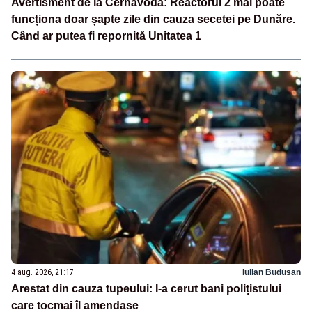
Avertisment de la Cernavodă: Reactorul 2 mai poate
funcționa doar șapte zile din cauza secetei pe Dunăre.
Când ar putea fi repornită Unitatea 1
4 aug. 2026, 21:17
Iulian Budusan
Arestat din cauza tupeului: I-a cerut bani polițistului
care tocmai îl amendase