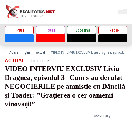
Plus
Star
Sportivă
Radio
Acasă
Știri
Actual
VIDEO INTERVIU EXCLUSIV Liviu Dragnea, episodul 3 | Cum s-au derulat NEGOCIERILE pe amnistie cu Dăncilă și Toader: ”Grațierea o cer oamenii vinovați!”
·
ACTUAL
4 min citire
VIDEO INTERVIU EXCLUSIV Liviu
Dragnea, episodul 3 | Cum s-au derulat
NEGOCIERILE pe amnistie cu Dăncilă
și Toader: ”Grațierea o cer oamenii
vinovați!”
Advertising