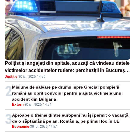
Polițist și angajați din spitale, acuzați că vindeau datele
victimelor accidentelor rutiere: percheziții în București
Justitie
·
30 iul. 2026, 14:50
și Ilfov
2
Misiune de salvare pe drumul spre Grecia: pompierii
români au oprit convoiul pentru a ajuta victimele unui
accident din Bulgaria
Extern
-
30 iul. 2026, 14:54
3
Aproape o treime dintre europeni nu își permit o vacanță
de o săptămână pe an. România, pe primul loc în UE
Economie
-
30 iul. 2026, 14:57