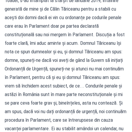
Toader, s-au întâmplat la sfârșit de ianuarie 2019, întâlnire
generată de mine și de Călin Tăriceanu pentru a stabili cu
acești doi domni dacă ei vin cu ordonanțe pe codurile penale
care erau în Parlament doar pe partea declarată
constituțională sau noi mergem în Parlament. Discuția a fost
foarte clară, îmi aduc aminte și acum. Domnul Tăriceanu își
nota ce spun dumnealor și eu, și domnul Tăriceanu am spus:
domne, spuneți-ne dacă voi aveți de gând la Guvern să inițiați
Ordonanță de Urgență, spuneți-ne și atunci nu mai continuăm
în Parlament, pentru că și eu și domnul Tăriceanu am spus:
vrem să închidem acest subiect, de ce... Condurile penale și
astăzi în România sunt în mare parte neconstituționale și mi
se pare ceva foarte grav și, bineînțeles, asta nu contează. Și
am spus, dacă voi nu dați ordonanță de urgență, noi continuăm
procedura în Parlament, care se întrerupsese din cauza
vacanței parlamentare. Ei au stabilit amândoi un calendar, nu