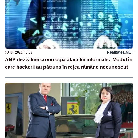
30 iul. 2026, 13:33
Realitatea.NET
ANP dezvăluie cronologia atacului informatic. Modul în
care hackerii au pătruns în rețea rămâne necunoscut