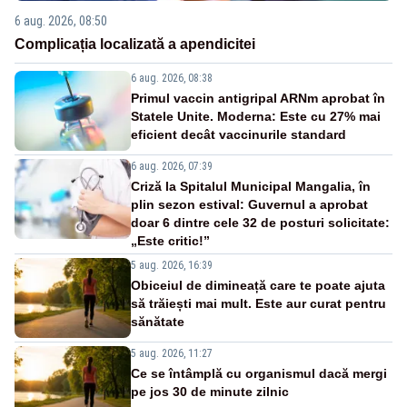
6 aug. 2026, 08:50
Complicația localizată a apendicitei
6 aug. 2026, 08:38
Primul vaccin antigripal ARNm aprobat în
Statele Unite. Moderna: Este cu 27% mai
eficient decât vaccinurile standard
6 aug. 2026, 07:39
Criză la Spitalul Municipal Mangalia, în
plin sezon estival: Guvernul a aprobat
doar 6 dintre cele 32 de posturi solicitate:
„Este critic!”
5 aug. 2026, 16:39
Obiceiul de dimineață care te poate ajuta
să trăiești mai mult. Este aur curat pentru
sănătate
5 aug. 2026, 11:27
Ce se întâmplă cu organismul dacă mergi
pe jos 30 de minute zilnic