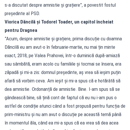
s-a discutat despre amnistie și grațiere”, a povestit fostul
președinte al PSD.
Viorica Dăncilă și Todorel Toader, un capitol încheiat
pentru Dragnea
”Acum, despre amnistie și grațiere, prima discuție cu doamna
Dăncilă eu am avut-o în februarie-martie, nu mai țin minte
exact, 2018, pe Valea Prahovei, într-o duminică după-amiază
sau sâmbătă, eram acolo cu familiile și tocmai se însera, era
zăpadă și mi-a zis: domnul președinte, aș vrea să ieșim puțin
afară să vorbim ceva. Am ieșit și mi-a spus că e hotărâtă să
dea amnistie. Ordonanță de amnistie. Bine. I-am spus să se
gândească bine, să țină cont de faptul că eu nu i-am pus o
astfel de condiție atunci când a fost propusă pentru funcția de
prim-ministru și nu am avut o discuție pe această temă până
în momentul ăla, când ea mi-a spus că ea vrea să dea acea