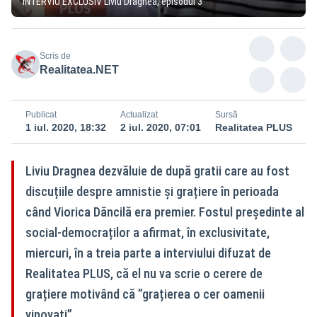
INTERVIU EXCLUSIV Liviu Dragnea, episodul 3
Scris de
Realitatea.NET
Publicat
Actualizat
Sursă
1 iul. 2020, 18:32
2 iul. 2020, 07:01
Realitatea PLUS
Liviu Dragnea dezvăluie de după gratii care au fost
discuțiile despre amnistie și grațiere în perioada
când Viorica Dăncilă era premier. Fostul președinte al
social-democraților a afirmat, în exclusivitate,
miercuri, în a treia parte a interviului difuzat de
Realitatea PLUS, că el nu va scrie o cerere de
grațiere motivând că ”grațierea o cer oamenii
vinovați”.