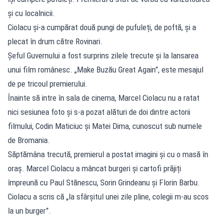
și cu localnicii.
Ciolacu și-a cumpărat două pungi de pufuleți, de poftă, și a
plecat în drum către Rovinari.
Șeful Guvernului a fost surprins zilele trecute și la lansarea
unui film românesc. „Make Buzău Great Again”, este mesajul
de pe tricoul premierului.
Înainte să intre în sala de cinema, Marcel Ciolacu nu a ratat
nici sesiunea foto și s-a pozat alături de doi dintre actorii
filmului, Codin Maticiuc și Matei Dima, cunoscut sub numele
de Bromania.
Săptămâna trecută, premierul a postat imagini și cu o masă în
oraș. Marcel Ciolacu a mâncat burgeri și cartofi prăjiți
împreună cu Paul Stănescu, Sorin Grindeanu și Florin Barbu.
Ciolacu a scris că „la sfârșitul unei zile pline, colegii m-au scos
la un burger”.