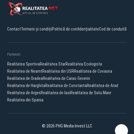
Contact
Termeni și condiții
Politică de confidențialitate
Cod de conduită
Parteneri:
Realitatea Sportiva
Realitatea Star
Realitatea Ecologista
Realitatea de Neamt
Realitatea din USR
Realitatea de Covasna
Realitatea de Oradea
Realitatea de Caras-Severin
Realitatea de Harghita
Realitatea de Constanta
Realitatea de Arad
Realitatea de Arges
Realitatea de Iasi
Realitatea de Satu Mare
Realitatea din Spania
© 2026 PHG Media Invest LLC
Facebook
YouTube
X
TikTok