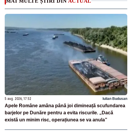
MAI MULTE ȘTIRI DIN
ACTUAL
5 aug. 2026, 17:52
Iulian Budusan
Apele Române amâna până joi dimineață scufundarea
barjelor pe Dunăre pentru a evita riscurile. „Dacă
există un minim risc, operațiunea se va anula”