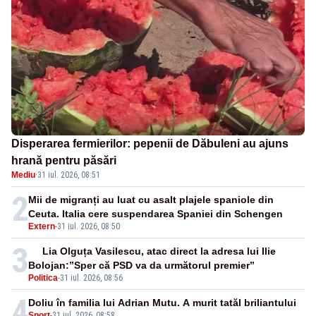
Disperarea fermierilor: pepenii de Dăbuleni au ajuns
hrană pentru păsări
Mediu
·
31 iul. 2026, 08:51
2
Mii de migranți au luat cu asalt plajele spaniole din
Ceuta. Italia cere suspendarea Spaniei din Schengen
Extern
-
31 iul. 2026, 08:50
3
Lia Olguța Vasilescu, atac direct la adresa lui Ilie
Bolojan:”Sper că PSD va da următorul premier”
Politica
-
31 iul. 2026, 08:56
4
Doliu în familia lui Adrian Mutu. A murit tatăl briliantului
Sport
-
31 iul. 2026, 08:58