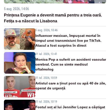
5 aug. 2026, 14:06
Prințesa Eugenie a devenit mamă pentru a treia oară.
Fetița s-a născut la Lisabona
5 aug. 2026, 10:46
Influencer mexican, împușcat mortal în
timpul unei transmisiuni live pe TikTok.
Atacul a fost surprins în direct
31 iul. 2026, 13:41
Monica Pop a suferit un accident vascular
cerebral. Cum se simte medicul
oftalmolog
31 iul. 2026, 10:59
Artistul care a ținut post cu apă 40 de zile,
operat de urgență
31 iul. 2026, 10:19
Fostul soț al lui Jennifer Lopez a câștigat