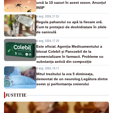
urcă la 10 cazuri în acest sezon. Anunțul
INSP
6 aug. 2026, 21:53
Regula paharului cu apă la fiecare oră.
Cum te protejezi de deshidratare în zilele
de caniculă
6 aug. 2026, 17:20
Este oficial. Agenția Medicamentului a
blocat Colebil și Panczebil de la
comercializare în farmacii. Probleme cu
substanța activă din compoziție
6 aug. 2026, 16:11
Mitul trezitului la ora 5 dimineața,
demontat de un neurolog.Legătura dintre
somn și performanța creierului
JUSTITIE