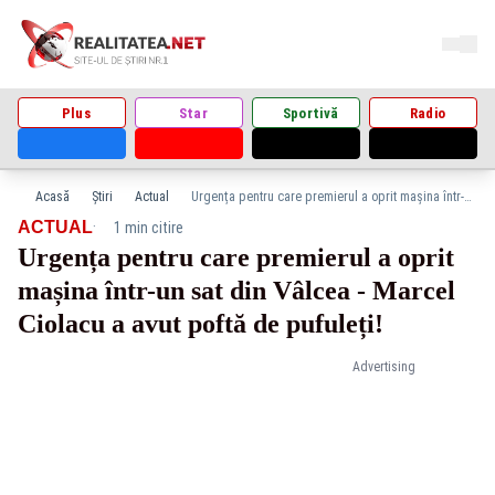
Plus
Star
Sportivă
Radio
Acasă
Știri
Actual
Urgența pentru care premierul a oprit mașina într-un sat din Vâlcea - Marcel Ciolacu a avut poftă de pufuleți!
·
ACTUAL
1 min citire
Urgența pentru care premierul a oprit
mașina într-un sat din Vâlcea - Marcel
Ciolacu a avut poftă de pufuleți!
Advertising