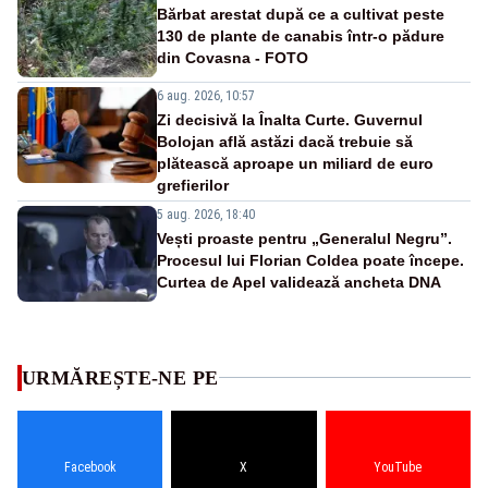
Bărbat arestat după ce a cultivat peste
130 de plante de canabis într-o pădure
din Covasna - FOTO
6 aug. 2026, 10:57
Zi decisivă la Înalta Curte. Guvernul
Bolojan află astăzi dacă trebuie să
plătească aproape un miliard de euro
grefierilor
5 aug. 2026, 18:40
Vești proaste pentru „Generalul Negru”.
Procesul lui Florian Coldea poate începe.
Curtea de Apel validează ancheta DNA
URMĂREȘTE-NE PE
Facebook
X
YouTube