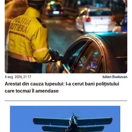
4 aug. 2026, 21:17
Iulian Budusan
Arestat din cauza tupeului: I-a cerut bani polițistului
care tocmai îl amendase