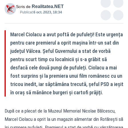
Realitatea.NET
Scris de
Publicat:
6 oct. 2023, 18:34
Marcel Ciolacu a avut poftă de pufuleți! Este urgența
pentru care premierul a oprit mașina într-un sat din
județul Vâlcea. Șeful Guvernului a stat de vorbă
pentru scurt timp cu localnicii și s-a grăbit să
desfacă cele două pungi de pufuleți. Ciolacu a mai
fost surprins și la premiera unui film românesc cu un
tricou inedit, iar săptămâna trecută, șeful PSD a ieșit
în oraș să mănânce burgeri și cartofi prăjiți.
După ce a plecat de la Muzeul Memorial Nicolae Bălcescu,
Marcel Ciolacu a oprit la un magazin alimentar din Rotărești să
își cumpere pufuleți. Premierul a stat de vorbă cu vânzătoarea