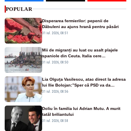
POPULAR
Disperarea fermierilor: pepenii de
Dăbuleni au ajuns hrană pentru păsări
31 iul. 2026, 08:51
Mii de migranți au luat cu asalt plajele
spaniole din Ceuta. Italia cere
suspendarea Spaniei din Schengen
31 iul. 2026, 08:50
Lia Olguța Vasilescu, atac direct la adresa
lui Ilie Bolojan:”Sper că PSD va da
următorul premier”
31 iul. 2026, 08:56
Doliu în familia lui Adrian Mutu. A murit
tatăl briliantului
31 iul. 2026, 08:58