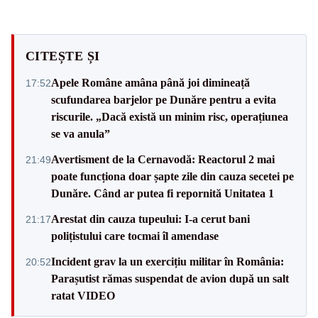
CITEȘTE ȘI
Apele Române amâna până joi dimineață
17:52
scufundarea barjelor pe Dunăre pentru a evita
riscurile. „Dacă există un minim risc, operațiunea
se va anula”
Avertisment de la Cernavodă: Reactorul 2 mai
21:49
poate funcționa doar șapte zile din cauza secetei pe
Dunăre. Când ar putea fi repornită Unitatea 1
Arestat din cauza tupeului: I-a cerut bani
21:17
polițistului care tocmai îl amendase
Incident grav la un exercițiu militar în România:
20:52
Parașutist rămas suspendat de avion după un salt
ratat VIDEO