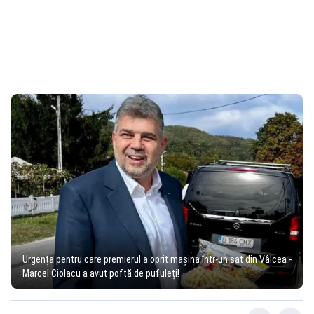
Urgența pentru care premierul a oprit mașina într-un sat din Vâlcea -
Marcel Ciolacu a avut poftă de pufuleți!