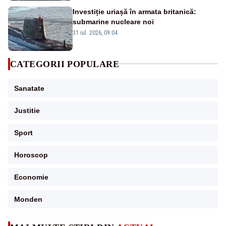
Investiție uriașă în armata britanică:
submarine nucleare noi
31 iul. 2026, 09:04
CATEGORII POPULARE
Sanatate
Justitie
Sport
Horoscop
Economie
Monden