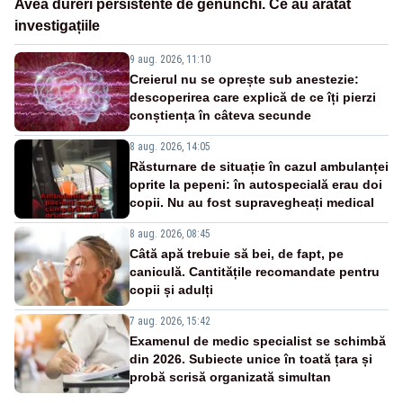
Avea dureri persistente de genunchi. Ce au arătat
investigațiile
9 aug. 2026, 11:10
Creierul nu se oprește sub anestezie:
descoperirea care explică de ce îți pierzi
conștiența în câteva secunde
8 aug. 2026, 14:05
Răsturnare de situație în cazul ambulanței
oprite la pepeni: în autospecială erau doi
copii. Nu au fost supravegheați medical
8 aug. 2026, 08:45
Câtă apă trebuie să bei, de fapt, pe
caniculă. Cantitățile recomandate pentru
copii și adulți
7 aug. 2026, 15:42
Examenul de medic specialist se schimbă
din 2026. Subiecte unice în toată țara și
probă scrisă organizată simultan