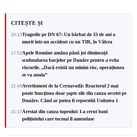
CITEȘTE ȘI
Tragedie pe DN 67: Un bărbat de 33 de ani a
20:13
murit într-un accident cu un TIR, în Vâlcea
Apele Române amâna până joi dimineață
17:52
scufundarea barjelor pe Dunăre pentru a evita
riscurile. „Dacă există un minim risc, operațiunea
se va anula”
Avertisment de la Cernavodă: Reactorul 2 mai
21:49
poate funcționa doar șapte zile din cauza secetei pe
Dunăre. Când ar putea fi repornită Unitatea 1
Arestat din cauza tupeului: I-a cerut bani
21:17
polițistului care tocmai îl amendase