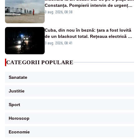
Constanța. Pompierii intervin de urgență -
VIDEO
3 aug. 2026, 08:38
Cuba, din nou în beznă: țara a fost lovită
de un blackout total. Rețeaua electrică s-
a prăbușit complet
3 aug. 2026, 08:41
CATEGORII POPULARE
Sanatate
Justitie
Sport
Horoscop
Economie