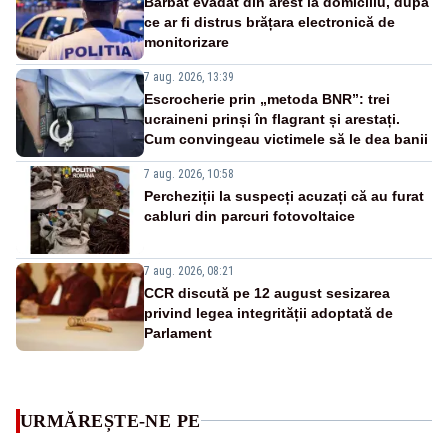
Bărbat evadat din arest la domiciliu, după
ce ar fi distrus brățara electronică de
monitorizare
7 aug. 2026, 13:39
Escrocherie prin „metoda BNR”: trei
ucraineni prinși în flagrant și arestați.
Cum convingeau victimele să le dea banii
7 aug. 2026, 10:58
Percheziții la suspecți acuzați că au furat
cabluri din parcuri fotovoltaice
7 aug. 2026, 08:21
CCR discută pe 12 august sesizarea
privind legea integrității adoptată de
Parlament
URMĂREȘTE-NE PE