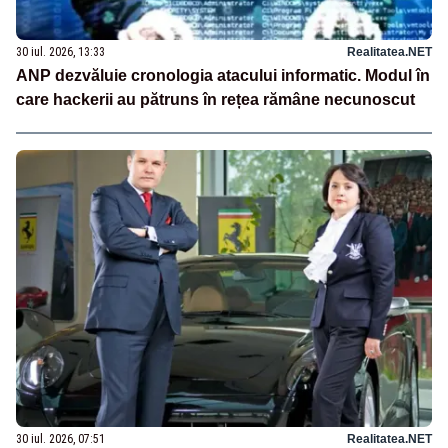
30 iul. 2026, 13:33
Realitatea.NET
ANP dezvăluie cronologia atacului informatic. Modul în
care hackerii au pătruns în rețea rămâne necunoscut
30 iul. 2026, 07:51
Realitatea.NET