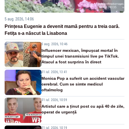
5 aug. 2026, 14:06
Prințesa Eugenie a devenit mamă pentru a treia oară.
Fetița s-a născut la Lisabona
5 aug. 2026, 10:46
Influencer mexican, împușcat mortal în
timpul unei transmisiuni live pe TikTok.
Atacul a fost surprins în direct
31 iul. 2026, 13:41
Monica Pop a suferit un accident vascular
cerebral. Cum se simte medicul
oftalmolog
31 iul. 2026, 10:59
Artistul care a ținut post cu apă 40 de zile,
operat de urgență
31 iul. 2026, 10:19