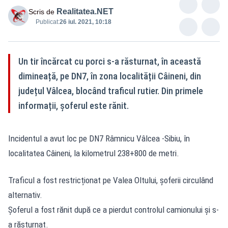
Realitatea.NET
Scris de
Publicat:
26 iul. 2021, 10:18
Un tir încărcat cu porci s-a răsturnat, în această
dimineață, pe DN7, în zona localității Câineni, din
județul Vâlcea, blocând traficul rutier. Din primele
informații, șoferul este rănit.
Incidentul a avut loc pe DN7 Râmnicu Vâlcea -Sibiu, în
localitatea Câineni, la kilometrul 238+800 de metri.
Traficul a fost restricționat pe Valea Oltului, șoferii circulând
alternativ.
Șoferul a fost rănit după ce a pierdut controlul camionului și s-
a răsturnat.