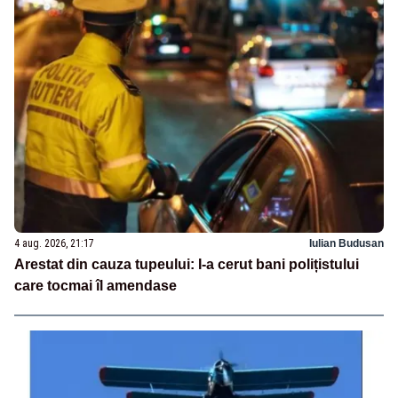
4 aug. 2026, 21:17
Iulian Budusan
Arestat din cauza tupeului: I-a cerut bani polițistului
care tocmai îl amendase