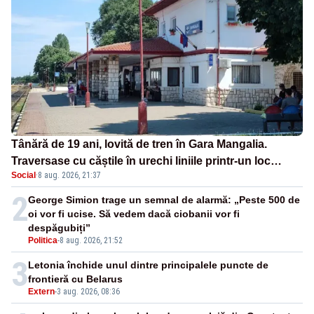
Tânără de 19 ani, lovită de tren în Gara Mangalia.
Traversase cu căștile în urechi liniile printr-un loc
Social
·
8 aug. 2026, 21:37
nepermis
2
George Simion trage un semnal de alarmă: „Peste 500 de
oi vor fi ucise. Să vedem dacă ciobanii vor fi
despăgubiți”
Politica
-
8 aug. 2026, 21:52
3
Letonia închide unul dintre principalele puncte de
frontieră cu Belarus
Extern
-
3 aug. 2026, 08:36