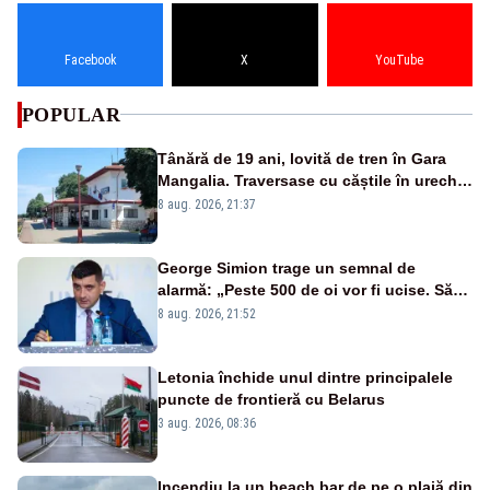
Facebook
X
YouTube
POPULAR
Tânără de 19 ani, lovită de tren în Gara
Mangalia. Traversase cu căștile în urechi
liniile printr-un loc nepermis
8 aug. 2026, 21:37
George Simion trage un semnal de
alarmă: „Peste 500 de oi vor fi ucise. Să
vedem dacă ciobanii vor fi despăgubiți”
8 aug. 2026, 21:52
Letonia închide unul dintre principalele
puncte de frontieră cu Belarus
3 aug. 2026, 08:36
Incendiu la un beach bar de pe o plajă din