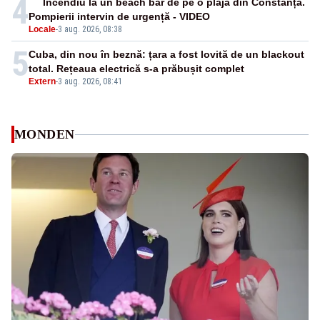
4
Incendiu la un beach bar de pe o plajă din Constanța.
Pompierii intervin de urgență - VIDEO
Locale
-
3 aug. 2026, 08:38
5
Cuba, din nou în beznă: țara a fost lovită de un blackout
total. Rețeaua electrică s-a prăbușit complet
Extern
-
3 aug. 2026, 08:41
MONDEN