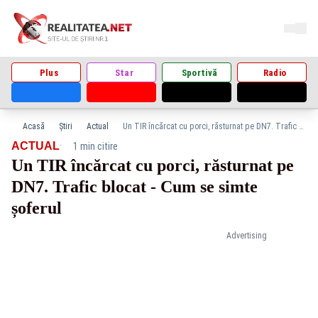
Plus
Star
Sportivă
Radio
Acasă
Știri
Actual
Un TIR încărcat cu porci, răsturnat pe DN7. Trafic blocat - Cum se simte șoferul
·
ACTUAL
1 min citire
Un TIR încărcat cu porci, răsturnat pe
DN7. Trafic blocat - Cum se simte
șoferul
Advertising