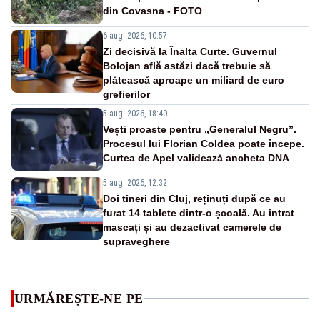
din Covasna - FOTO
6 aug. 2026, 10:57
Zi decisivă la Înalta Curte. Guvernul
Bolojan află astăzi dacă trebuie să
plătească aproape un miliard de euro
grefierilor
5 aug. 2026, 18:40
Vești proaste pentru „Generalul Negru”.
Procesul lui Florian Coldea poate începe.
Curtea de Apel validează ancheta DNA
5 aug. 2026, 12:32
Doi tineri din Cluj, reținuți după ce au
furat 14 tablete dintr-o școală. Au intrat
mascați și au dezactivat camerele de
supraveghere
URMĂREȘTE-NE PE