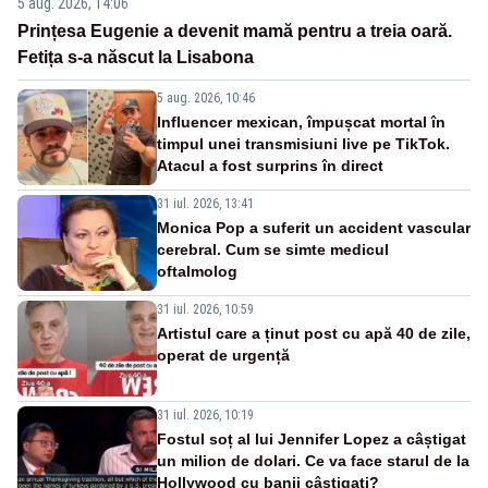
5 aug. 2026, 14:06
Prințesa Eugenie a devenit mamă pentru a treia oară.
Fetița s-a născut la Lisabona
5 aug. 2026, 10:46
Influencer mexican, împușcat mortal în
timpul unei transmisiuni live pe TikTok.
Atacul a fost surprins în direct
31 iul. 2026, 13:41
Monica Pop a suferit un accident vascular
cerebral. Cum se simte medicul
oftalmolog
31 iul. 2026, 10:59
Artistul care a ținut post cu apă 40 de zile,
operat de urgență
31 iul. 2026, 10:19
Fostul soț al lui Jennifer Lopez a câștigat
un milion de dolari. Ce va face starul de la
Hollywood cu banii câștigați?