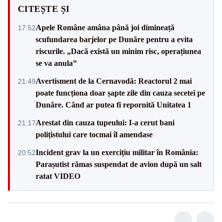
CITEȘTE ȘI
Apele Române amâna până joi dimineață
17:52
scufundarea barjelor pe Dunăre pentru a evita
riscurile. „Dacă există un minim risc, operațiunea
se va anula”
Avertisment de la Cernavodă: Reactorul 2 mai
21:49
poate funcționa doar șapte zile din cauza secetei pe
Dunăre. Când ar putea fi repornită Unitatea 1
Arestat din cauza tupeului: I-a cerut bani
21:17
polițistului care tocmai îl amendase
Incident grav la un exercițiu militar în România:
20:52
Parașutist rămas suspendat de avion după un salt
ratat VIDEO