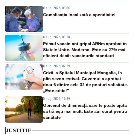
6 aug. 2026, 08:50
Complicația localizată a apendicitei
6 aug. 2026, 08:38
Primul vaccin antigripal ARNm aprobat în
Statele Unite. Moderna: Este cu 27% mai
eficient decât vaccinurile standard
6 aug. 2026, 07:39
Criză la Spitalul Municipal Mangalia, în
plin sezon estival: Guvernul a aprobat
doar 6 dintre cele 32 de posturi solicitate:
„Este critic!”
5 aug. 2026, 16:39
Obiceiul de dimineață care te poate ajuta
să trăiești mai mult. Este aur curat pentru
sănătate
JUSTITIE