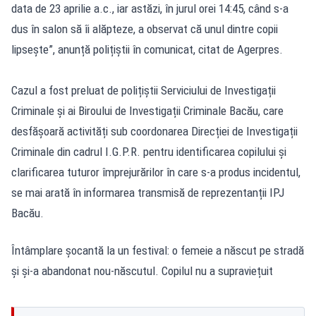
data de 23 aprilie a.c., iar astăzi, în jurul orei 14:45, când s-a
dus în salon să îi alăpteze, a observat că unul dintre copii
lipsește”, anunță polițiștii în comunicat, citat de Agerpres.
Cazul a fost preluat de polițiștii Serviciului de Investigații
Criminale și ai Biroului de Investigații Criminale Bacău, care
desfășoară activități sub coordonarea Direcției de Investigații
Criminale din cadrul I.G.P.R. pentru identificarea copilului și
clarificarea tuturor împrejurărilor în care s-a produs incidentul,
se mai arată în informarea transmisă de reprezentanții IPJ
Bacău.
Întâmplare șocantă la un festival: o femeie a născut pe stradă
și și-a abandonat nou-născutul. Copilul nu a supraviețuit