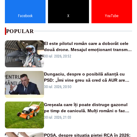
Facebook
X
YouTube
POPULAR
El este pilotul român care a doborât cele
două drone. Mesajul emoționant transmis
românilor - VIDEO
30 iul. 2026, 20:52
Dungaciu, despre o posibilă alianță cu
PSD: „Îmi vine greu să cred că AUR are
încredere că PSD se va ține de cuvânt”
30 iul. 2026, 20:50
Greșeala care îți poate distruge gazonul
pe timp de caniculă. Mulți români o fac
fără să își dea seama
30 iul. 2026, 21:03
POSA, despre situația pieței RCA în 2026: