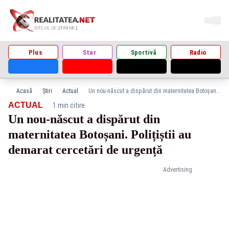
Plus
Star
Sportivă
Radio
Acasă
Știri
Actual
Un nou-născut a dispărut din maternitatea Botoșani. Polițiștii au demarat cercetări de urgență
·
ACTUAL
1 min citire
Un nou-născut a dispărut din
maternitatea Botoșani. Polițiștii au
demarat cercetări de urgență
Advertising