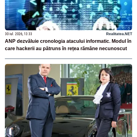
30 iul. 2026, 13:33
Realitatea.NET
ANP dezvăluie cronologia atacului informatic. Modul în
care hackerii au pătruns în rețea rămâne necunoscut