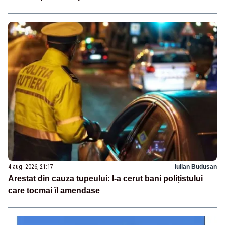
4 aug. 2026, 21:17
Iulian Budusan
Arestat din cauza tupeului: I-a cerut bani polițistului
care tocmai îl amendase