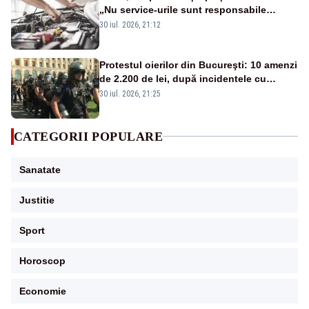
„Nu service-urile sunt responsabile
pentru scumpirea polițelor”
30 iul. 2026, 21:12
Protestul oierilor din Bucureşti: 10 amenzi
de 2.200 de lei, după incidentele cu
jandarmii
30 iul. 2026, 21:25
CATEGORII POPULARE
Sanatate
Justitie
Sport
Horoscop
Economie