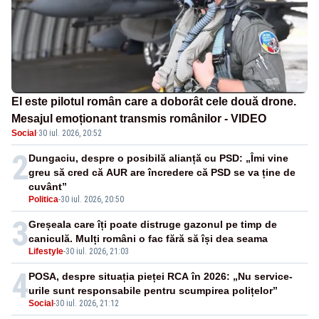
El este pilotul român care a doborât cele două drone.
Mesajul emoționant transmis românilor - VIDEO
Social
·
30 iul. 2026, 20:52
2
Dungaciu, despre o posibilă alianță cu PSD: „Îmi vine
greu să cred că AUR are încredere că PSD se va ține de
cuvânt”
Politica
-
30 iul. 2026, 20:50
3
Greșeala care îți poate distruge gazonul pe timp de
caniculă. Mulți români o fac fără să își dea seama
Lifestyle
-
30 iul. 2026, 21:03
4
POSA, despre situația pieței RCA în 2026: „Nu service-
urile sunt responsabile pentru scumpirea polițelor”
Social
-
30 iul. 2026, 21:12