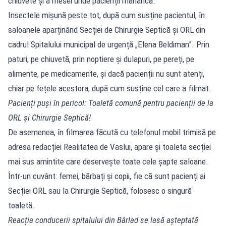
chiuvete și a mesei unde pacienții mănâncă.
Insectele mişună peste tot, după cum susține pacientul, în
saloanele aparținând Secției de Chirurgie Septică și ORL din
cadrul Spitalului municipal de urgență „Elena Beldiman”. Prin
paturi, pe chiuvetă, prin noptiere şi dulapuri, pe pereți, pe
alimente, pe medicamente, și dacă pacienții nu sunt atenți,
chiar pe fețele acestora, după cum susține cel care a filmat.
Pacienți puși în pericol: Toaletă comună pentru pacienții de la
ORL și Chirurgie Septică!
De asemenea, în filmarea făcută cu telefonul mobil trimisă pe
adresa redacției Realitatea de Vaslui, apare și toaleta secției
mai sus amintite care deservește toate cele șapte saloane.
Într-un cuvânt: femei, bărbați și copii, fie că sunt pacienți ai
Secției ORL sau la Chirurgie Septică, folosesc o singură
toaletă.
Reacția conducerii spitalului din Bârlad se lasă așteptată