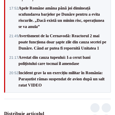
Apele Române amâna până joi dimineață
17:52
scufundarea barjelor pe Dunăre pentru a evita
riscurile. „Dacă există un minim risc, operațiunea
se va anula”
Avertisment de la Cernavodă: Reactorul 2 mai
21:49
poate funcționa doar șapte zile din cauza secetei pe
Dunăre. Când ar putea fi repornită Unitatea 1
Arestat din cauza tupeului: I-a cerut bani
21:17
polițistului care tocmai îl amendase
Incident grav la un exercițiu militar în România:
20:52
Parașutist rămas suspendat de avion după un salt
ratat VIDEO
Distribuie articolul