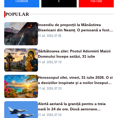
Facebook
X
YouTube
POPULAR
Incendiu de proporții la Mănăstirea
Bisericani din Neamț. O persoană a fost
găsită carbonizată - FOTO/ VIDEO
31 iul. 2026, 07:05
Sărbătoarea zilei: Postul Adormirii Maicii
Domnului începe astăzi, 31 iulie
31 iul. 2026, 07:10
Horoscopul zilei, vineri, 31 iulie 2026. O zi
a deciziilor inspirate și a noilor începuturi.
Vezi zodiile vizate
31 iul. 2026, 07:20
Alertă aeriană la graniță pentru a treia
oară în 24 de ore. Două aeronave
Eurofighter britanice au fost ridicate de la
31 iul. 2026, 07:24