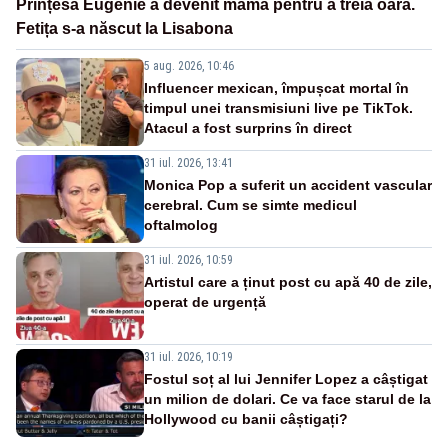
Prințesa Eugenie a devenit mamă pentru a treia oară.
Fetița s-a născut la Lisabona
5 aug. 2026, 10:46
Influencer mexican, împușcat mortal în
timpul unei transmisiuni live pe TikTok.
Atacul a fost surprins în direct
31 iul. 2026, 13:41
Monica Pop a suferit un accident vascular
cerebral. Cum se simte medicul
oftalmolog
31 iul. 2026, 10:59
Artistul care a ținut post cu apă 40 de zile,
operat de urgență
31 iul. 2026, 10:19
Fostul soț al lui Jennifer Lopez a câștigat
un milion de dolari. Ce va face starul de la
Hollywood cu banii câștigați?