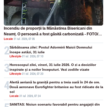
Incendiu de proporții la Mănăstirea Bisericani din
Neamț. O persoană a fost găsită carbonizată - FOTO/
Locale
·
31 iul. 2026, 07:05
VIDEO
2
Sărbătoarea zilei: Postul Adormirii Maicii Domnului
începe astăzi, 31 iulie
Lifestyle
-
31 iul. 2026, 07:10
3
Horoscopul zilei, vineri, 31 iulie 2026. O zi a deciziilor
inspirate și a noilor începuturi. Vezi zodiile vizate
Lifestyle
-
31 iul. 2026, 07:20
4
Alertă aeriană la graniță pentru a treia oară în 24 de ore.
Două aeronave Eurofighter britanice au fost ridicate de la
sol
Locale
-
31 iul. 2026, 07:24
SANITAS: Niciun scenariu favorabil pentru angajații din