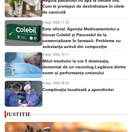
Regula paharului cu apă la fiecare oră.
Cum te protejezi de deshidratare în zilele
de caniculă
6 aug. 2026, 17:20
Este oficial. Agenția Medicamentului a
blocat Colebil și Panczebil de la
comercializare în farmacii. Probleme cu
substanța activă din compoziție
6 aug. 2026, 16:11
Mitul trezitului la ora 5 dimineața,
demontat de un neurolog.Legătura dintre
somn și performanța creierului
6 aug. 2026, 08:50
Complicația localizată a apendicitei
JUSTITIE