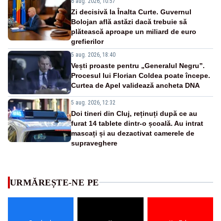
6 aug. 2026, 10:57
Zi decisivă la Înalta Curte. Guvernul
Bolojan află astăzi dacă trebuie să
plătească aproape un miliard de euro
grefierilor
5 aug. 2026, 18:40
Vești proaste pentru „Generalul Negru”.
Procesul lui Florian Coldea poate începe.
Curtea de Apel validează ancheta DNA
5 aug. 2026, 12:32
Doi tineri din Cluj, reținuți după ce au
furat 14 tablete dintr-o școală. Au intrat
mascați și au dezactivat camerele de
supraveghere
URMĂREȘTE-NE PE