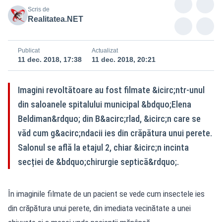
Scris de
Realitatea.NET
Publicat
Actualizat
11 dec. 2018, 17:38
11 dec. 2018, 20:21
Imagini revoltătoare au fost filmate &icirc;ntr-unul
din saloanele spitalului municipal &bdquo;Elena
Beldiman&rdquo; din B&acirc;rlad, &icirc;n care se
văd cum g&acirc;ndacii ies din crăpătura unui perete.
Salonul se află la etajul 2, chiar &icirc;n incinta
secției de &bdquo;chirurgie septică&rdquo;.
În imaginile filmate de un pacient se vede cum insectele ies
din crăpătura unui perete, din imediata vecinătate a unei