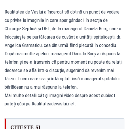
Realitatea de Vaslui a încercat să obțină un punct de vedere
cu privire la imaginile în care apar gândacii în secția de
Chirurgie Septică și ORL, de la managerul Daniela Borș, care o
înlocuiește pe purtătoarea de cuvânt a unității spitalicești, dr.
Angelica Gramaticu, cea din urmă fiind plecată în concediu.
După mai multe apeluri, managerul Daniela Borș a răspuns la
telefon și ne-a transmis că pentru moment nu poate da relații
deoarece se află într-o discuție, sugerând să revenim mai
târziu. Lucru care s-a și întâmplat, însă managerul spitalului
bârlădean nu a mai răspuns la telefon.
Mai multe detalii cât și imagini video despre acest subiect
puteți găsi pe Realitateadevaslui.net.
CITEȘTE ȘI