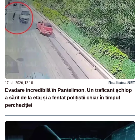
17 iul. 2026, 12:10
Realitatea.NET
Evadare incredibilă în Pantelimon. Un traficant șchiop
a sărit de la etaj și a fentat polițiștii chiar în timpul
percheziției