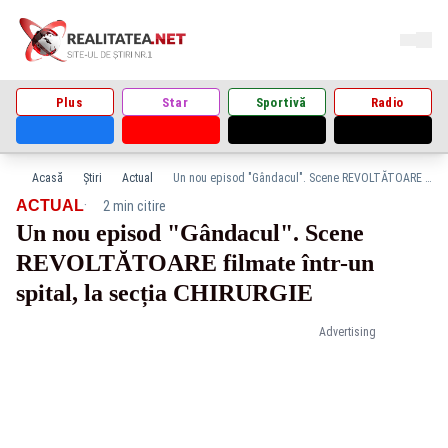
Plus
Star
Sportivă
Radio
Acasă
Știri
Actual
Un nou episod "Gândacul". Scene REVOLTĂTOARE filmate într-un spital, la secția CHIRURGIE
·
ACTUAL
2 min citire
Un nou episod "Gândacul". Scene
REVOLTĂTOARE filmate într-un
spital, la secția CHIRURGIE
Advertising