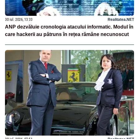
30 iul. 2026, 13:33
Realitatea.NET
ANP dezvăluie cronologia atacului informatic. Modul în
care hackerii au pătruns în rețea rămâne necunoscut