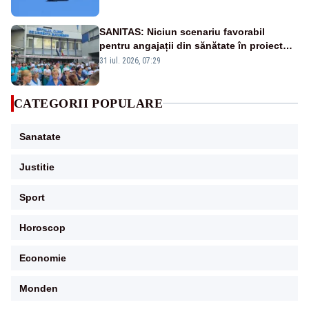
sol
SANITAS: Niciun scenariu favorabil
pentru angajații din sănătate în proiectul
Legii salarizării
31 iul. 2026, 07:29
CATEGORII POPULARE
Sanatate
Justitie
Sport
Horoscop
Economie
Monden