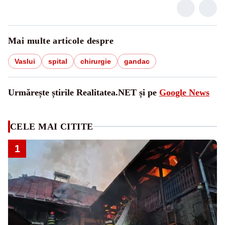
Mai multe articole despre
Vaslui
spital
chirurgie
gandac
Urmărește știrile Realitatea.NET și pe
Google News
CELE MAI CITITE
1