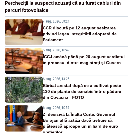
Percheziții la suspecți acuzați că au furat cabluri din
parcuri fotovoltaice
7 aug. 2026, 08:21
CCR discută pe 12 august sesizarea
privind legea integrității adoptată de
Parlament
6 aug. 2026, 16:49
ÎCCJ amână până pe 20 august verdictul
în procesul dintre magistrați și Guvern
6 aug. 2026, 13:25
Bărbat arestat după ce a cultivat peste
130 de plante de canabis într-o pădure
din Covasna - FOTO
6 aug. 2026, 10:57
Zi decisivă la Înalta Curte. Guvernul
Bolojan află astăzi dacă trebuie să
plătească aproape un miliard de euro
grefierilor