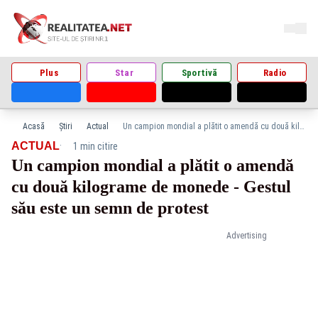
Plus
Star
Sportivă
Radio
Acasă
Știri
Actual
Un campion mondial a plătit o amendă cu două kilograme de monede - Gestul său este un semn de protest
·
ACTUAL
1 min citire
Un campion mondial a plătit o amendă
cu două kilograme de monede - Gestul
său este un semn de protest
Advertising