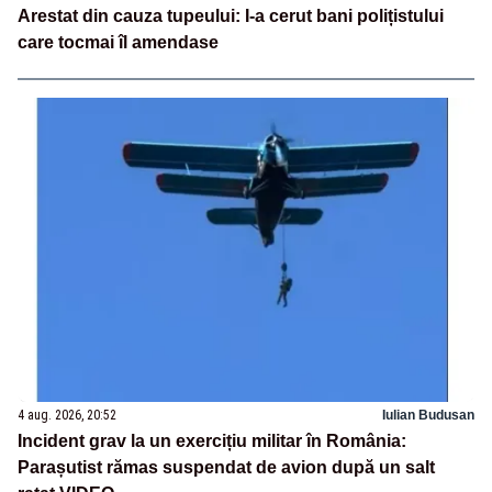
Arestat din cauza tupeului: I-a cerut bani polițistului
care tocmai îl amendase
4 aug. 2026, 20:52
Iulian Budusan
Incident grav la un exercițiu militar în România:
Parașutist rămas suspendat de avion după un salt