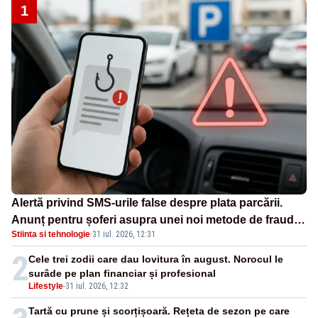
1
Alertă privind SMS-urile false despre plata parcării.
Anunț pentru șoferi asupra unei noi metode de fraudă
Stiinta si tehnologie
·
31 iul. 2026, 12:31
online
2
Cele trei zodii care dau lovitura în august. Norocul le
surâde pe plan financiar și profesional
Lifestyle
-
31 iul. 2026, 12:32
Tartă cu prune și scorțișoară. Rețeta de sezon pe care