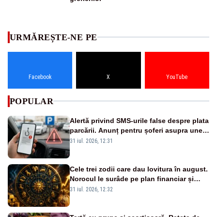
URMĂREȘTE-NE PE
Facebook
X
YouTube
POPULAR
Alertă privind SMS-urile false despre plata
parcării. Anunț pentru șoferi asupra unei
noi metode de fraudă online
31 iul. 2026, 12:31
Cele trei zodii care dau lovitura în august.
Norocul le surâde pe plan financiar și
profesional
31 iul. 2026, 12:32