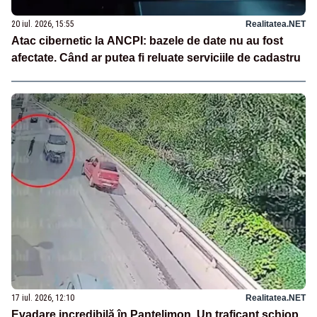
20 iul. 2026, 15:55
Realitatea.NET
Atac cibernetic la ANCPI: bazele de date nu au fost
afectate. Când ar putea fi reluate serviciile de cadastru
17 iul. 2026, 12:10
Realitatea.NET
Evadare incredibilă în Pantelimon. Un traficant șchiop