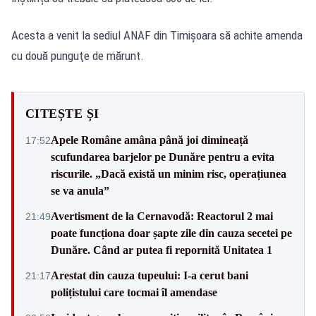
Acesta a venit la sediul ANAF din Timişoara să achite amenda
cu două punguţe de mărunt.
CITEȘTE ȘI
Apele Române amâna până joi dimineață
17:52
scufundarea barjelor pe Dunăre pentru a evita
riscurile. „Dacă există un minim risc, operațiunea
se va anula”
Avertisment de la Cernavodă: Reactorul 2 mai
21:49
poate funcționa doar șapte zile din cauza secetei pe
Dunăre. Când ar putea fi repornită Unitatea 1
Arestat din cauza tupeului: I-a cerut bani
21:17
polițistului care tocmai îl amendase