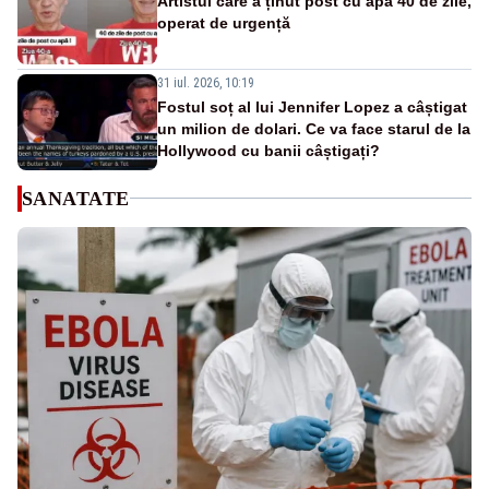
Artistul care a ținut post cu apă 40 de zile,
operat de urgență
31 iul. 2026, 10:19
Fostul soț al lui Jennifer Lopez a câștigat
un milion de dolari. Ce va face starul de la
Hollywood cu banii câștigați?
SANATATE