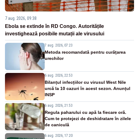
7 aug. 2026, 09:38
Ebola se extinde în RD Congo. Autoritățile
investighează posibile mutații ale virusului
7 aug. 2026, 07:23
Metoda recomandată pentru curățarea
urechilor
6 aug. 2026, 22:53
Bilanțul infecțiilor cu virusul West Nile
urcă la 10 cazuri în acest sezon. Anunțul
INSP
6 aug. 2026, 21:53
Regula paharului cu apă la fiecare oră.
Cum te protejezi de deshidratare în zilele
de caniculă
6 aug. 2026, 17:20