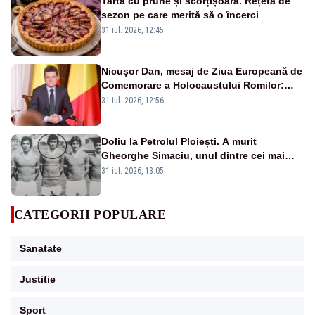
Tartă cu prune și scorțișoară. Rețeta de
sezon pe care merită să o încerci
31 iul. 2026, 12:45
Nicușor Dan, mesaj de Ziua Europeană de
Comemorare a Holocaustului Romilor:
„Avem datoria să păstrăm vie memoria
31 iul. 2026, 12:56
victimelor”
Doliu la Petrolul Ploiești. A murit
Gheorghe Simaciu, unul dintre cei mai
mari golgheteri din istoria clubului
31 iul. 2026, 13:05
CATEGORII POPULARE
Sanatate
Justitie
Sport