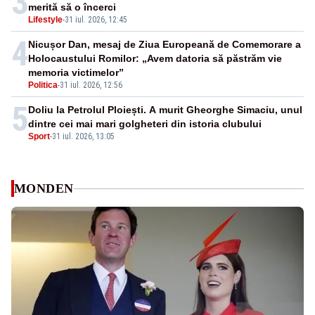
3
merită să o încerci
Lifestyle
-
31 iul. 2026, 12:45
4
Nicușor Dan, mesaj de Ziua Europeană de Comemorare a
Holocaustului Romilor: „Avem datoria să păstrăm vie
memoria victimelor”
Politica
-
31 iul. 2026, 12:56
5
Doliu la Petrolul Ploiești. A murit Gheorghe Simaciu, unul
dintre cei mai mari golgheteri din istoria clubului
Sport
-
31 iul. 2026, 13:05
MONDEN