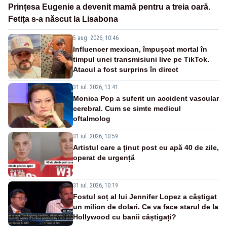
Prințesa Eugenie a devenit mamă pentru a treia oară.
Fetița s-a născut la Lisabona
5 aug. 2026, 10:46
Influencer mexican, împușcat mortal în
timpul unei transmisiuni live pe TikTok.
Atacul a fost surprins în direct
31 iul. 2026, 13:41
Monica Pop a suferit un accident vascular
cerebral. Cum se simte medicul
oftalmolog
31 iul. 2026, 10:59
Artistul care a ținut post cu apă 40 de zile,
operat de urgență
31 iul. 2026, 10:19
Fostul soț al lui Jennifer Lopez a câștigat
un milion de dolari. Ce va face starul de la
Hollywood cu banii câștigați?