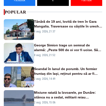
Facebook
X
YouTube
POPULAR
Tânără de 19 ani, lovită de tren în Gara
Mangalia. Traversase cu căștile în urechi
liniile printr-un loc nepermis
8 aug. 2026, 21:37
George Simion trage un semnal de
alarmă: „Peste 500 de oi vor fi ucise. Să
vedem dacă ciobanii vor fi despăgubiți”
8 aug. 2026, 21:52
Scandal în lanul de porumb. Un fermier
fruntaș din Iași, reținut pentru că ar fi
bătut un bărbat prins la furat
2 aug. 2026, 14:49
Misiune ratată la Izvoarele, pe Dunăre:
stânca nu a cedat, militarii reiau
detonările luni – VIDEO
2 aug. 2026, 15:06