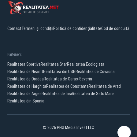
Contact
Termeni și condiții
Politică de confidențialitate
Cod de conduită
Parteneri:
Realitatea Sportiva
Realitatea Star
Realitatea Ecologista
Realitatea de Neamt
Realitatea din USR
Realitatea de Covasna
Realitatea de Oradea
Realitatea de Caras-Severin
Realitatea de Harghita
Realitatea de Constanta
Realitatea de Arad
Realitatea de Arges
Realitatea de Iasi
Realitatea de Satu Mare
Realitatea din Spania
© 2026 PHG Media Invest LLC
Facebook
YouTube
X
TikTok