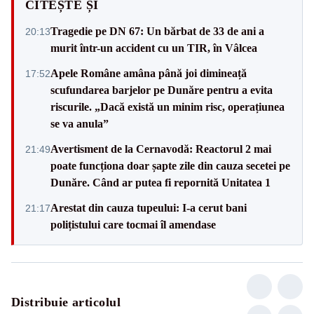
CITEȘTE ȘI
Tragedie pe DN 67: Un bărbat de 33 de ani a
20:13
murit într-un accident cu un TIR, în Vâlcea
Apele Române amâna până joi dimineață
17:52
scufundarea barjelor pe Dunăre pentru a evita
riscurile. „Dacă există un minim risc, operațiunea
se va anula”
Avertisment de la Cernavodă: Reactorul 2 mai
21:49
poate funcționa doar șapte zile din cauza secetei pe
Dunăre. Când ar putea fi repornită Unitatea 1
Arestat din cauza tupeului: I-a cerut bani
21:17
polițistului care tocmai îl amendase
Distribuie articolul