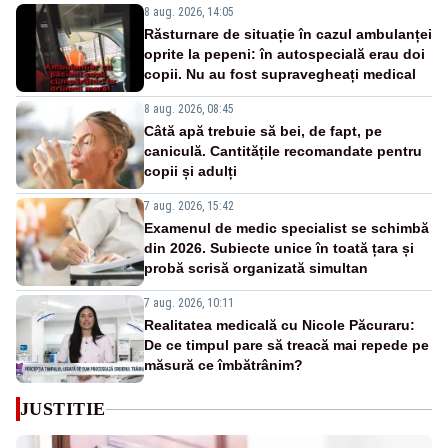
8 aug. 2026, 14:05
Răsturnare de situație în cazul ambulanței
oprite la pepeni: în autospecială erau doi
copii. Nu au fost supravegheați medical
8 aug. 2026, 08:45
Câtă apă trebuie să bei, de fapt, pe
caniculă. Cantitățile recomandate pentru
copii și adulți
7 aug. 2026, 15:42
Examenul de medic specialist se schimbă
din 2026. Subiecte unice în toată țara și
probă scrisă organizată simultan
7 aug. 2026, 10:11
Realitatea medicală cu Nicole Păcuraru:
De ce timpul pare să treacă mai repede pe
măsură ce îmbătrânim?
JUSTITIE