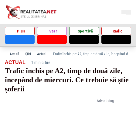
Plus
Star
Sportivă
Radio
Acasă
Știri
Actual
Trafic închis pe A2, timp de două zile, începând de miercuri. Ce trebuie să știe șoferii
·
ACTUAL
1 min citire
Trafic închis pe A2, timp de două zile,
începând de miercuri. Ce trebuie să știe
șoferii
Advertising