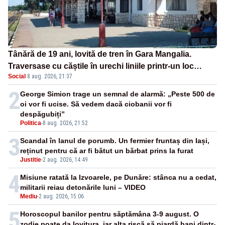
Tânără de 19 ani, lovită de tren în Gara Mangalia.
Traversase cu căștile în urechi liniile printr-un loc
Social
·
8 aug. 2026, 21:37
nepermis
2
George Simion trage un semnal de alarmă: „Peste 500 de
oi vor fi ucise. Să vedem dacă ciobanii vor fi
despăgubiți”
Politica
-
8 aug. 2026, 21:52
3
Scandal în lanul de porumb. Un fermier fruntaș din Iași,
reținut pentru că ar fi bătut un bărbat prins la furat
Justitie
-
2 aug. 2026, 14:49
4
Misiune ratată la Izvoarele, pe Dunăre: stânca nu a cedat,
militarii reiau detonările luni – VIDEO
Mediu
-
2 aug. 2026, 15:06
5
Horoscopul banilor pentru săptămâna 3-9 august. O
zodie poate da lovitura, iar alta riscă să piardă bani dintr-