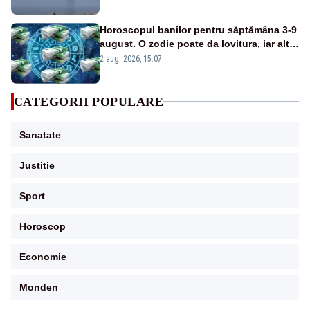
Horoscopul banilor pentru săptămâna 3-9
august. O zodie poate da lovitura, iar alta
riscă să piardă bani dintr-o decizie pripită
2 aug. 2026, 15:07
CATEGORII POPULARE
Sanatate
Justitie
Sport
Horoscop
Economie
Monden