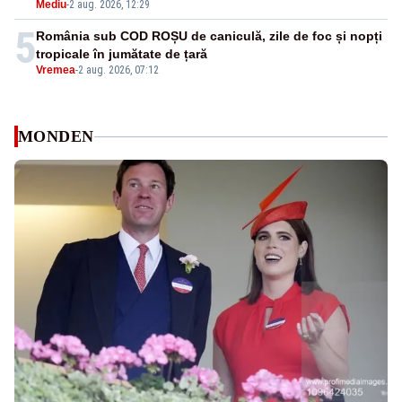
Mediu
-
2 aug. 2026, 12:29
5
România sub COD ROȘU de caniculă, zile de foc și nopți
tropicale în jumătate de țară
Vremea
-
2 aug. 2026, 07:12
MONDEN