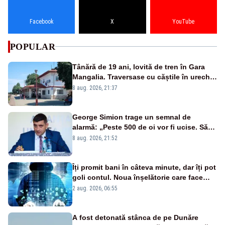
Facebook
X
YouTube
POPULAR
Tânără de 19 ani, lovită de tren în Gara
Mangalia. Traversase cu căștile în urechi
liniile printr-un loc nepermis
8 aug. 2026, 21:37
George Simion trage un semnal de
alarmă: „Peste 500 de oi vor fi ucise. Să
vedem dacă ciobanii vor fi despăgubiți”
8 aug. 2026, 21:52
Îți promit bani în câteva minute, dar îți pot
goli contul. Noua înșelătorie care face
victime pe Facebook și WhatsApp
2 aug. 2026, 06:55
A fost detonată stânca de pe Dunăre