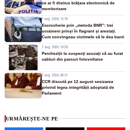
ce ar fi distrus brățara electronică de
monitorizare
7 aug. 2026, 13:39
Escrocherie prin „metoda BNR”: trei
ucraineni prinși în flagrant și arestați.
Cum convingeau victimele să le dea banii
7 aug. 2026, 10:58
Percheziții la suspecți acuzați că au furat
cabluri din parcuri fotovoltaice
7 aug. 2026, 08:21
CCR discută pe 12 august sesizarea
privind legea integrității adoptată de
Parlament
URMĂREȘTE-NE PE