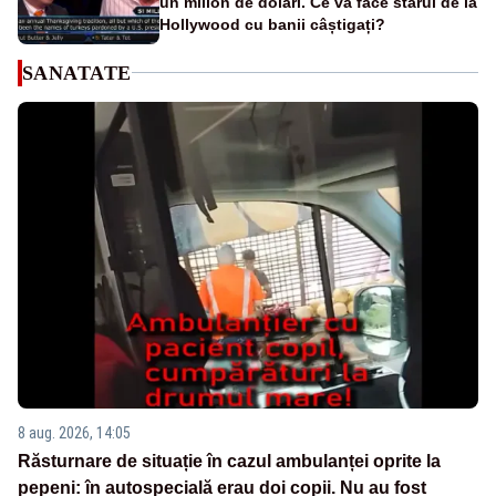
un milion de dolari. Ce va face starul de la
Hollywood cu banii câștigați?
SANATATE
8 aug. 2026, 14:05
Răsturnare de situație în cazul ambulanței oprite la
pepeni: în autospecială erau doi copii. Nu au fost