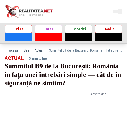
Plus
Star
Sportivă
Radio
Acasă
Știri
Actual
Summitul B9 de la București: România în fața unei întrebări simple — cât de în siguranță ne simțim?
·
ACTUAL
2 min citire
Summitul B9 de la București: România
în fața unei întrebări simple — cât de în
siguranță ne simțim?
Advertising