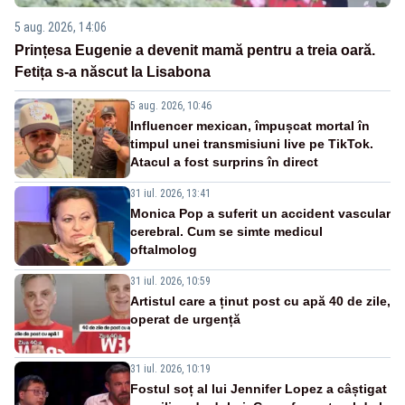
5 aug. 2026, 14:06
Prințesa Eugenie a devenit mamă pentru a treia oară.
Fetița s-a născut la Lisabona
5 aug. 2026, 10:46
Influencer mexican, împușcat mortal în
timpul unei transmisiuni live pe TikTok.
Atacul a fost surprins în direct
31 iul. 2026, 13:41
Monica Pop a suferit un accident vascular
cerebral. Cum se simte medicul
oftalmolog
31 iul. 2026, 10:59
Artistul care a ținut post cu apă 40 de zile,
operat de urgență
31 iul. 2026, 10:19
Fostul soț al lui Jennifer Lopez a câștigat