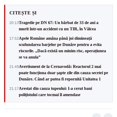
CITEȘTE ȘI
Tragedie pe DN 67: Un bărbat de 33 de ani a
20:13
murit într-un accident cu un TIR, în Vâlcea
Apele Române amâna până joi dimineață
17:52
scufundarea barjelor pe Dunăre pentru a evita
riscurile. „Dacă există un minim risc, operațiunea
se va anula”
Avertisment de la Cernavodă: Reactorul 2 mai
21:49
poate funcționa doar șapte zile din cauza secetei pe
Dunăre. Când ar putea fi repornită Unitatea 1
Arestat din cauza tupeului: I-a cerut bani
21:17
polițistului care tocmai îl amendase