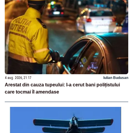
4 aug. 2026, 21:17
Iulian Budusan
Arestat din cauza tupeului: I-a cerut bani polițistului
care tocmai îl amendase