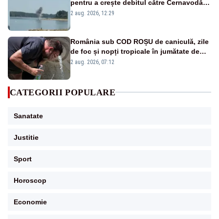
pentru a crește debitul către Cernavodă –
VIDEO
2 aug. 2026, 12:29
România sub COD ROȘU de caniculă, zile
de foc și nopți tropicale în jumătate de
țară
2 aug. 2026, 07:12
CATEGORII POPULARE
Sanatate
Justitie
Sport
Horoscop
Economie