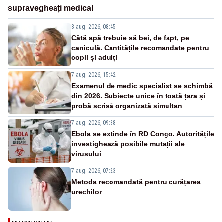
supravegheați medical
8 aug. 2026, 08:45
Câtă apă trebuie să bei, de fapt, pe
caniculă. Cantitățile recomandate pentru
copii și adulți
7 aug. 2026, 15:42
Examenul de medic specialist se schimbă
din 2026. Subiecte unice în toată țara și
probă scrisă organizată simultan
7 aug. 2026, 09:38
Ebola se extinde în RD Congo. Autoritățile
investighează posibile mutații ale
virusului
7 aug. 2026, 07:23
Metoda recomandată pentru curățarea
urechilor