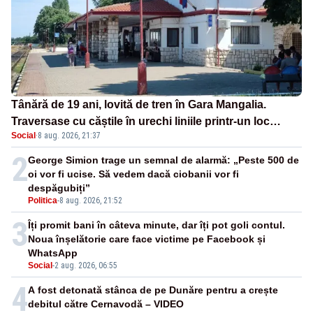
Tânără de 19 ani, lovită de tren în Gara Mangalia.
Traversase cu căștile în urechi liniile printr-un loc
Social
·
8 aug. 2026, 21:37
nepermis
2
George Simion trage un semnal de alarmă: „Peste 500 de
oi vor fi ucise. Să vedem dacă ciobanii vor fi
despăgubiți”
Politica
-
8 aug. 2026, 21:52
3
Îți promit bani în câteva minute, dar îți pot goli contul.
Noua înșelătorie care face victime pe Facebook și
WhatsApp
Social
-
2 aug. 2026, 06:55
4
A fost detonată stânca de pe Dunăre pentru a crește
debitul către Cernavodă – VIDEO