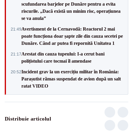
scufundarea barjelor pe Dunăre pentru a evita
riscurile. „Dacă există un minim risc, operațiunea
se va anula”
Avertisment de la Cernavodă: Reactorul 2 mai
21:49
poate funcționa doar șapte zile din cauza secetei pe
Dunăre. Când ar putea fi repornită Unitatea 1
Arestat din cauza tupeului: I-a cerut bani
21:17
polițistului care tocmai îl amendase
Incident grav la un exercițiu militar în România:
20:52
Parașutist rămas suspendat de avion după un salt
ratat VIDEO
Distribuie articolul