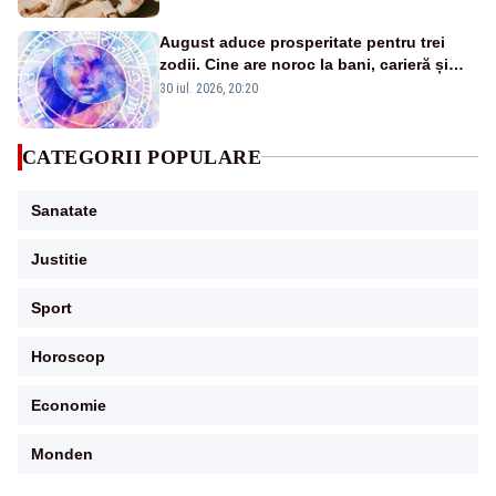
August aduce prosperitate pentru trei
zodii. Cine are noroc la bani, carieră și
iubire
30 iul. 2026, 20:20
CATEGORII POPULARE
Sanatate
Justitie
Sport
Horoscop
Economie
Monden