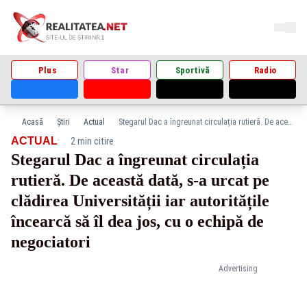
Plus
Star
Sportivă
Radio
Acasă
Știri
Actual
Stegarul Dac a îngreunat circulația rutieră. De această dată, s-a urcat pe clădirea Universității iar autoritățile încearcă să îl dea jos, cu o echipă de negociatori
·
ACTUAL
2 min citire
Stegarul Dac a îngreunat circulația
rutieră. De această dată, s-a urcat pe
clădirea Universității iar autoritățile
încearcă să îl dea jos, cu o echipă de
negociatori
Advertising