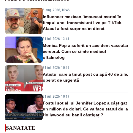
5 aug. 2026, 10:46
Influencer mexican, împușcat mortal în
timpul unei transmisiuni live pe TikTok.
Atacul a fost surprins în direct
31 iul. 2026, 13:41
Monica Pop a suferit un accident vascular
cerebral. Cum se simte medicul
oftalmolog
31 iul. 2026, 10:59
Artistul care a ținut post cu apă 40 de zile,
operat de urgență
31 iul. 2026, 10:19
Fostul soț al lui Jennifer Lopez a câștigat
un milion de dolari. Ce va face starul de la
Hollywood cu banii câștigați?
SANATATE