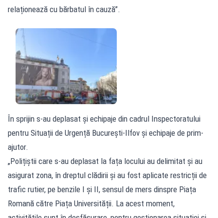
relaționează cu bărbatul în cauză”.
În sprijin s-au deplasat și echipaje din cadrul Inspectoratului
pentru Situații de Urgență București-Ilfov și echipaje de prim-
ajutor.
„Polițiștii care s-au deplasat la fața locului au delimitat și au
asigurat zona, în dreptul clădirii și au fost aplicate restricții de
trafic rutier, pe benzile I și II, sensul de mers dinspre Piața
Romană către Piața Universității. La acest moment,
activitățile sunt în desfășurare, pentru gestionarea situației și