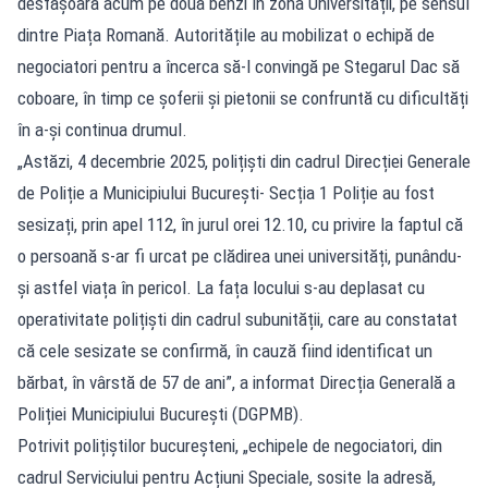
desfășoară acum pe două benzi în zona Universității, pe sensul
dintre Piața Romană. Autoritățile au mobilizat o echipă de
negociatori pentru a încerca să-l convingă pe Stegarul Dac să
coboare, în timp ce șoferii și pietonii se confruntă cu dificultăți
în a-și continua drumul.
„Astăzi, 4 decembrie 2025, polițiști din cadrul Direcției Generale
de Poliție a Municipiului București- Secția 1 Poliție au fost
sesizați, prin apel 112, în jurul orei 12.10, cu privire la faptul că
o persoană s-ar fi urcat pe clădirea unei universități, punându-
și astfel viața în pericol. La fața locului s-au deplasat cu
operativitate polițiști din cadrul subunității, care au constatat
că cele sesizate se confirmă, în cauză fiind identificat un
bărbat, în vârstă de 57 de ani”, a informat Direcția Generală a
Poliției Municipiului București (DGPMB).
Potrivit polițiștilor bucureșteni, „echipele de negociatori, din
cadrul Serviciului pentru Acțiuni Speciale, sosite la adresă,