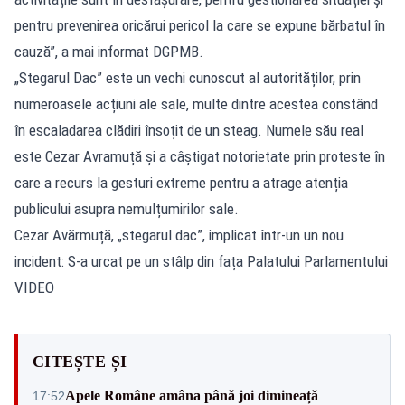
pentru prevenirea oricărui pericol la care se expune bărbatul în
cauză”, a mai informat DGPMB.
„Stegarul Dac” este un vechi cunoscut al autorităților, prin
numeroasele acțiuni ale sale, multe dintre acestea constând
în escaladarea clădiri însoțit de un steag. Numele său real
este Cezar Avramuță și a câștigat notorietate prin proteste în
care a recurs la gesturi extreme pentru a atrage atenția
publicului asupra nemulțumirilor sale.
Cezar Avărmuță, „stegarul dac”, implicat într-un un nou
incident: S-a urcat pe un stâlp din fața Palatului Parlamentului
VIDEO
CITEȘTE ȘI
Apele Române amâna până joi dimineață
17:52