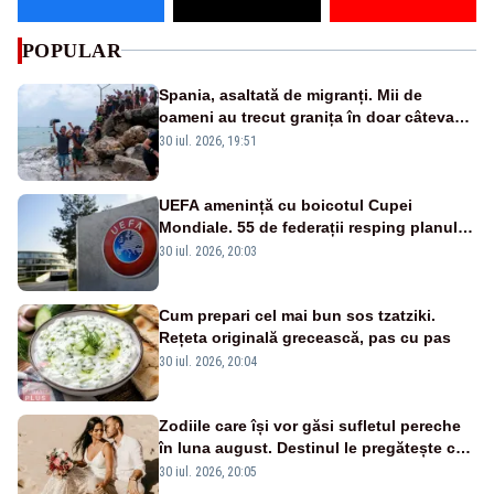
POPULAR
Spania, asaltată de migranți. Mii de
oameni au trecut granița în doar câteva
zile
30 iul. 2026, 19:51
UEFA amenință cu boicotul Cupei
Mondiale. 55 de federații resping planul
FIFA al lui Infantino
30 iul. 2026, 20:03
Cum prepari cel mai bun sos tzatziki.
Rețeta originală grecească, pas cu pas
30 iul. 2026, 20:04
Zodiile care își vor găsi sufletul pereche
în luna august. Destinul le pregătește cea
mai mare surpriză
30 iul. 2026, 20:05