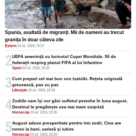
Spania, asaltată de migranți. Mii de oameni au trecut
granița în doar câteva zile
Extern
·
30 iul. 2026, 19:51
2
UEFA amenință cu boicotul Cupei Mondiale. 55 de
federații resping planul FIFA al lui Infantino
Sport
-
30 iul. 2026, 20:03
3
Cum prepari cel mai bun sos tzatziki. Rețeta originală
grecească, pas cu pas
Lifestyle
-
30 iul. 2026, 20:04
4
Zodiile care își vor găsi sufletul pereche în luna august.
Destinul le pregătește cea mai mare surpriză
Horoscop
-
30 iul. 2026, 20:05
5
August aduce prosperitate pentru trei zodii. Cine are
noroc la bani, carieră și iubire
Horoscop
-
30 iul. 2026, 20:20