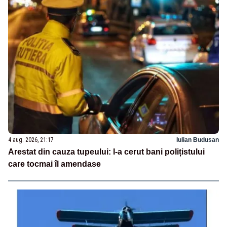
4 aug. 2026, 21:17
Iulian Budusan
Arestat din cauza tupeului: I-a cerut bani polițistului
care tocmai îl amendase