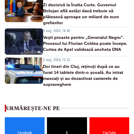
Zi decisivă la Înalta Curte. Guvernul
Bolojan află astăzi dacă trebuie să
plătească aproape un miliard de euro
grefierilor
5 aug. 2026, 18:40
Vești proaste pentru „Generalul Negru”.
Procesul lui Florian Coldea poate începe.
Curtea de Apel validează ancheta DNA
5 aug. 2026, 12:32
Doi tineri din Cluj, reținuți după ce au
furat 14 tablete dintr-o școală. Au intrat
mascați și au dezactivat camerele de
supraveghere
URMĂREȘTE-NE PE
Facebook
X
YouTube