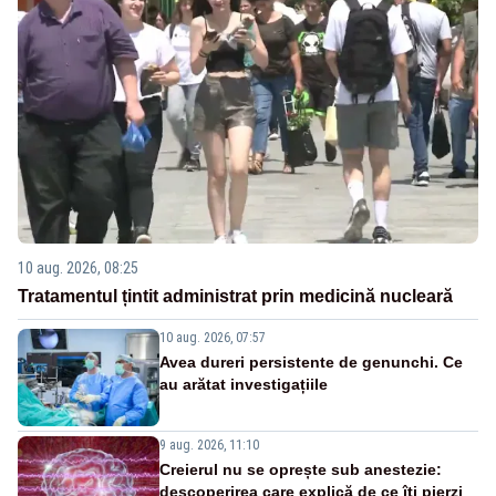
10 aug. 2026, 08:25
Tratamentul țintit administrat prin medicină nucleară
10 aug. 2026, 07:57
Avea dureri persistente de genunchi. Ce
au arătat investigațiile
9 aug. 2026, 11:10
Creierul nu se oprește sub anestezie:
descoperirea care explică de ce îți pierzi