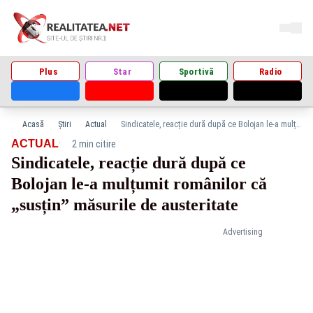
Plus
Star
Sportivă
Radio
Acasă
Știri
Actual
Sindicatele, reacție dură după ce Bolojan le-a mulțumit românilor că „susțin” măsurile de austeritate
·
ACTUAL
2 min citire
Sindicatele, reacție dură după ce
Bolojan le-a mulțumit românilor că
„susțin” măsurile de austeritate
Advertising