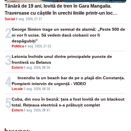
Tânără de 19 ani, lovită de tren în Gara Mangalia.
Traversase cu căștile în urechi liniile printr-un loc
Social
·
8 aug. 2026, 21:37
nepermis
2
George Simion trage un semnal de alarmă: „Peste 500 de
oi vor fi ucise. Să vedem dacă ciobanii vor fi
despăgubiți”
Politica
-
8 aug. 2026, 21:52
3
Letonia închide unul dintre principalele puncte de
frontieră cu Belarus
Extern
-
3 aug. 2026, 08:36
4
Incendiu la un beach bar de pe o plajă din Constanța.
Pompierii intervin de urgență - VIDEO
Locale
-
3 aug. 2026, 08:38
5
Cuba, din nou în beznă: țara a fost lovită de un blackout
total. Rețeaua electrică s-a prăbușit complet
Extern
-
3 aug. 2026, 08:41