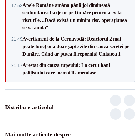
Apele Române amâna până joi dimineață
17:52
scufundarea barjelor pe Dunăre pentru a evita
riscurile. „Dacă există un minim risc, operațiunea
se va anula”
Avertisment de la Cernavodă: Reactorul 2 mai
21:49
poate funcționa doar șapte zile din cauza secetei pe
Dunăre. Când ar putea fi repornită Unitatea 1
Arestat din cauza tupeului: I-a cerut bani
21:17
polițistului care tocmai îl amendase
Distribuie articolul
Mai multe articole despre