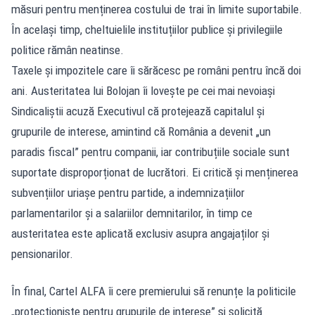
măsuri pentru menținerea costului de trai în limite suportabile.
În același timp, cheltuielile instituțiilor publice și privilegiile
politice rămân neatinse.
Taxele și impozitele care îi sărăcesc pe români pentru încă doi
ani. Austeritatea lui Bolojan îi lovește pe cei mai nevoiași
Sindicaliștii acuză Executivul că protejează capitalul și
grupurile de interese, amintind că România a devenit „un
paradis fiscal” pentru companii, iar contribuțiile sociale sunt
suportate disproporționat de lucrători. Ei critică și menținerea
subvențiilor uriașe pentru partide, a indemnizațiilor
parlamentarilor și a salariilor demnitarilor, în timp ce
austeritatea este aplicată exclusiv asupra angajaților și
pensionarilor.
În final, Cartel ALFA îi cere premierului să renunțe la politicile
„protecționiste pentru grupurile de interese” și solicită