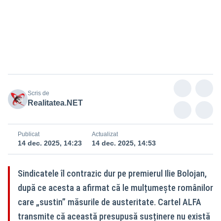
Într-o vizită în teritoriu, Ilie Bolojan a sugerat că românii ar susține
măsurile de austeritate
Scris de
Realitatea.NET
Publicat
Actualizat
14 dec. 2025, 14:23
14 dec. 2025, 14:53
Sindicatele îl contrazic dur pe premierul Ilie Bolojan,
după ce acesta a afirmat că le mulțumește românilor
care „sustin” măsurile de austeritate. Cartel ALFA
transmite că această presupusă susținere nu există