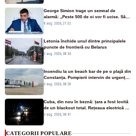
George Simion trage un semnal de
alarmă: „Peste 500 de oi vor fi ucise. Să
vedem dacă ciobanii vor fi despăgubiți”
8 aug. 2026, 21:52
Letonia închide unul dintre principalele
puncte de frontieră cu Belarus
3 aug. 2026, 08:36
Incendiu la un beach bar de pe o plajă din
Constanța. Pompierii intervin de urgență -
VIDEO
3 aug. 2026, 08:38
Cuba, din nou în beznă: țara a fost lovită
de un blackout total. Rețeaua electrică s-
a prăbușit complet
3 aug. 2026, 08:41
CATEGORII POPULARE