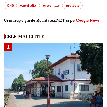
CNS
cartel alfa
austeritate
proteste
Urmărește știrile Realitatea.NET și pe
Google News
CELE MAI CITITE
1