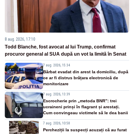
8 aug. 2026, 17:10
Todd Blanche, fost avocat al lui Trump, confirmat
procuror general al SUA după un vot la limită în Senat
7 aug. 2026, 15:34
Bărbat evadat din arest la domiciliu, după
ce ar fi distrus brățara electronică de
monitorizare
7 aug. 2026, 13:39
Escrocherie prin „metoda BNR”: trei
ucraineni prinși în flagrant și arestați.
Cum convingeau victimele să le dea banii
7 aug. 2026, 10:58
Percheziții la suspecți acuzați că au furat