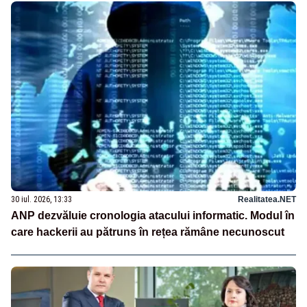
30 iul. 2026, 13:33
Realitatea.NET
ANP dezvăluie cronologia atacului informatic. Modul în
care hackerii au pătruns în rețea rămâne necunoscut