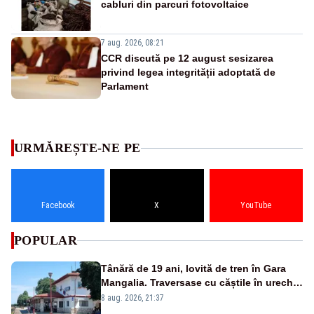
cabluri din parcuri fotovoltaice
7 aug. 2026, 08:21
CCR discută pe 12 august sesizarea
privind legea integrității adoptată de
Parlament
URMĂREȘTE-NE PE
Facebook
X
YouTube
POPULAR
Tânără de 19 ani, lovită de tren în Gara
Mangalia. Traversase cu căștile în urechi
liniile printr-un loc nepermis
8 aug. 2026, 21:37