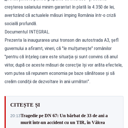
creșterea salariului minim garantat în plată la 4.350 de lei,
avertizând că actualele măsuri împing România într-o criză
socială profundă.
Documentul INTEGRAL.
Prezenta la inaugurarea unui tronson din autostrada A3, șefl
guvernului a afiramt, vineri, că "le mulțumește" românilor
"pentru că înţeleg care este situaţia şi sunt convins că anul
viitor, după ce aceste măsuri de corecţie îşi vor arăta efectele,
vom putea să repunem economia pe baze sănătoase şi să
creăm condiţii de dezvoltare în anii următori”.
CITEȘTE ȘI
Tragedie pe DN 67: Un bărbat de 33 de ani a
20:13
murit într-un accident cu un TIR, în Vâlcea