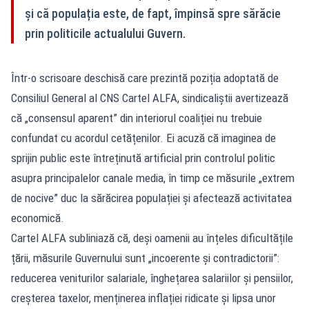
și că populația este, de fapt, împinsă spre sărăcie
prin politicile actualului Guvern.
Într-o scrisoare deschisă care prezintă poziția adoptată de
Consiliul General al CNS Cartel ALFA, sindicaliștii avertizează
că „consensul aparent” din interiorul coaliției nu trebuie
confundat cu acordul cetățenilor. Ei acuză că imaginea de
sprijin public este întreținută artificial prin controlul politic
asupra principalelor canale media, în timp ce măsurile „extrem
de nocive” duc la sărăcirea populației și afectează activitatea
economică.
Cartel ALFA subliniază că, deși oamenii au înțeles dificultățile
țării, măsurile Guvernului sunt „incoerente și contradictorii”:
reducerea veniturilor salariale, înghețarea salariilor și pensiilor,
creșterea taxelor, menținerea inflației ridicate și lipsa unor