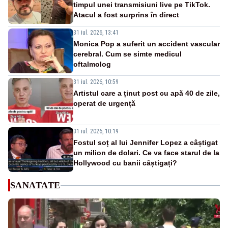
timpul unei transmisiuni live pe TikTok.
Atacul a fost surprins în direct
31 iul. 2026, 13:41
Monica Pop a suferit un accident vascular
cerebral. Cum se simte medicul
oftalmolog
31 iul. 2026, 10:59
Artistul care a ținut post cu apă 40 de zile,
operat de urgență
31 iul. 2026, 10:19
Fostul soț al lui Jennifer Lopez a câștigat
un milion de dolari. Ce va face starul de la
Hollywood cu banii câștigați?
SANATATE