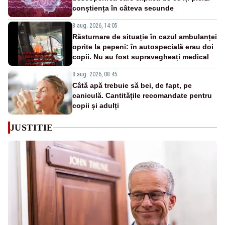
conștiența în câteva secunde
8 aug. 2026, 14:05
Răsturnare de situație în cazul ambulanței
oprite la pepeni: în autospecială erau doi
copii. Nu au fost supravegheați medical
8 aug. 2026, 08:45
Câtă apă trebuie să bei, de fapt, pe
caniculă. Cantitățile recomandate pentru
copii și adulți
JUSTITIE