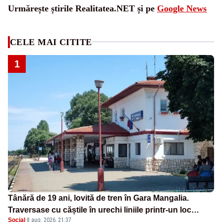
Urmărește știrile Realitatea.NET și pe
Google News
CELE MAI CITITE
1
Tânără de 19 ani, lovită de tren în Gara Mangalia.
Traversase cu căștile în urechi liniile printr-un loc
Social
·
8 aug. 2026, 21:37
nepermis