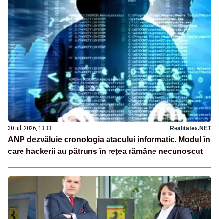
30 iul. 2026, 13:33
Realitatea.NET
ANP dezvăluie cronologia atacului informatic. Modul în
care hackerii au pătruns în rețea rămâne necunoscut