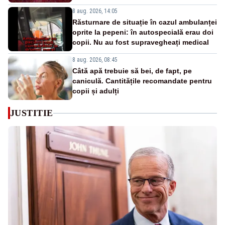
8 aug. 2026, 14:05
Răsturnare de situație în cazul ambulanței
oprite la pepeni: în autospecială erau doi
copii. Nu au fost supravegheați medical
8 aug. 2026, 08:45
Câtă apă trebuie să bei, de fapt, pe
caniculă. Cantitățile recomandate pentru
copii și adulți
JUSTITIE