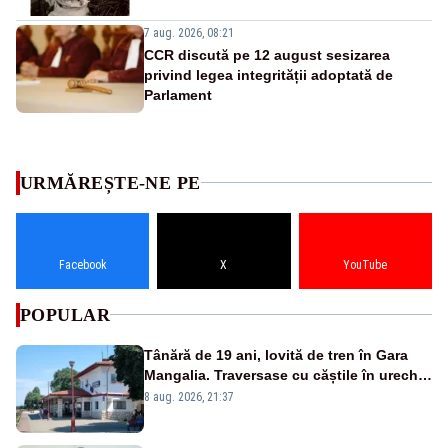
7 aug. 2026, 08:21
CCR discută pe 12 august sesizarea
privind legea integrității adoptată de
Parlament
URMĂREȘTE-NE PE
Facebook
X
YouTube
POPULAR
Tânără de 19 ani, lovită de tren în Gara
Mangalia. Traversase cu căștile în urechi
liniile printr-un loc nepermis
8 aug. 2026, 21:37