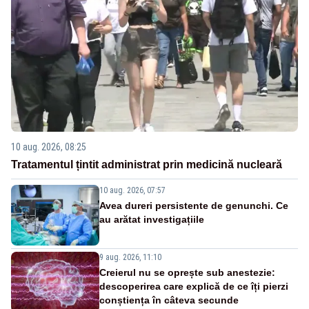
10 aug. 2026, 08:25
Tratamentul țintit administrat prin medicină nucleară
10 aug. 2026, 07:57
Avea dureri persistente de genunchi. Ce
au arătat investigațiile
9 aug. 2026, 11:10
Creierul nu se oprește sub anestezie:
descoperirea care explică de ce îți pierzi
conștiența în câteva secunde