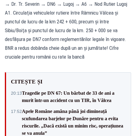
→ Dr. Tr. Severin → DN6 → Lugoj → A6 → Nod Rutier Lugoj
A1. Circulaţia vehiculelor rutiere între Râmnicu Vâlcea şi
punctul de lucru de la km 242 + 600, precum şi între
Sibiu/Boiţa şi punctul de lucru de la km. 250 + 000 se va
desfăşura pe DN7 conform reglementărilor legale în vigoare.
BNR a redus dobânda cheie după un an și jumătate! Cifre
cruciale pentru românii cu rate la bancă
CITEȘTE ȘI
Tragedie pe DN 67: Un bărbat de 33 de ani a
20:13
murit într-un accident cu un TIR, în Vâlcea
Apele Române amâna până joi dimineață
17:52
scufundarea barjelor pe Dunăre pentru a evita
riscurile. „Dacă există un minim risc, operațiunea
se va anula”