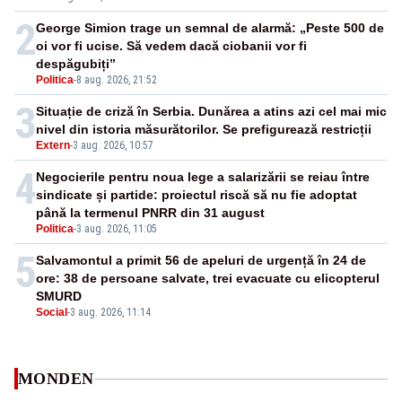
2
George Simion trage un semnal de alarmă: „Peste 500 de
oi vor fi ucise. Să vedem dacă ciobanii vor fi
despăgubiți”
Politica
-
8 aug. 2026, 21:52
3
Situație de criză în Serbia. Dunărea a atins azi cel mai mic
nivel din istoria măsurătorilor. Se prefigurează restricții
Extern
-
3 aug. 2026, 10:57
4
Negocierile pentru noua lege a salarizării se reiau între
sindicate și partide: proiectul riscă să nu fie adoptat
până la termenul PNRR din 31 august
Politica
-
3 aug. 2026, 11:05
5
Salvamontul a primit 56 de apeluri de urgență în 24 de
ore: 38 de persoane salvate, trei evacuate cu elicopterul
SMURD
Social
-
3 aug. 2026, 11:14
MONDEN