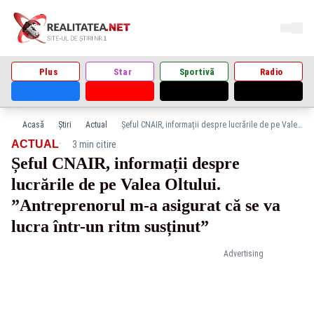
Plus
Star
Sportivă
Radio
Acasă
Știri
Actual
Șeful CNAIR, informații despre lucrările de pe Valea Oltului. ”Antreprenorul m-a asigurat că se va lucra într-un ritm susținut”
·
ACTUAL
3 min citire
Șeful CNAIR, informații despre
lucrările de pe Valea Oltului.
”Antreprenorul m-a asigurat că se va
lucra într-un ritm susținut”
Advertising