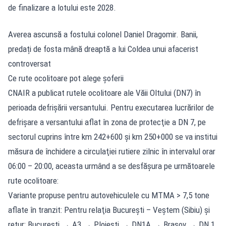
de finalizare a lotului este 2028.
Averea ascunsă a fostului colonel Daniel Dragomir. Banii,
predați de fosta mână dreaptă a lui Coldea unui afacerist
controversat
Ce rute ocolitoare pot alege șoferii
CNAIR a publicat rutele ocolitoare ale Văii Oltului (DN7) în
perioada defrişării versantului. Pentru executarea lucrărilor de
defrişare a versantului aflat în zona de protecţie a DN 7, pe
sectorul cuprins între km 242+600 şi km 250+000 se va institui
măsura de închidere a circulaţiei rutiere zilnic în intervalul orar
06:00 – 20:00, aceasta urmând a se desfăşura pe următoarele
rute ocolitoare:
Variante propuse pentru autovehiculele cu MTMA > 7,5 tone
aflate în tranzit: Pentru relaţia Bucureşti – Veştem (Sibiu) şi
retur: Bucureşti → A3 → Ploieşti → DN1A → Braşov → DN 1