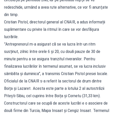
redeschide, urmând a avea rute alternative, ce vor fi anunţate
din timp.
Cristian Pistol, directorul general al CNAIR, a adus informații
suplimentare cu privire la ritmul în care se vor desfășura
lucrările.
”Antreprenorul m-a asigurat că se va lucra într-un ritm
susținut, zilnic între orele 6 și 20, cu două pauze de 30 de
minute pentru a se asigura tranzitul riveranilor. Pentru
finalizarea lucrărilor în termenul asumat, se va lucra inclusiv
sâmbăta și duminica”, a transmis Cristian Pistol presei locale.
Oficialul de la CNAIR s-a referit la sectorul de drum dintre
Boița și Lazaret. Acesta este parte a lotului 2 al autostrăzii
Pitești-Sibiu, cel cuprins între Boița și Cornetu (31,33 km).
Constructorul care se ocupă de aceste lucrări e o asociere de
două firme din Turcia, Mapa Insaat și Cengiz Insaat. Termenul