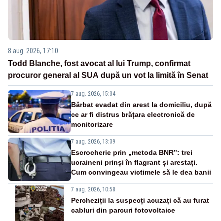
8 aug. 2026, 17:10
Todd Blanche, fost avocat al lui Trump, confirmat
procuror general al SUA după un vot la limită în Senat
7 aug. 2026, 15:34
Bărbat evadat din arest la domiciliu, după
ce ar fi distrus brățara electronică de
monitorizare
7 aug. 2026, 13:39
Escrocherie prin „metoda BNR”: trei
ucraineni prinși în flagrant și arestați.
Cum convingeau victimele să le dea banii
7 aug. 2026, 10:58
Percheziții la suspecți acuzați că au furat
cabluri din parcuri fotovoltaice