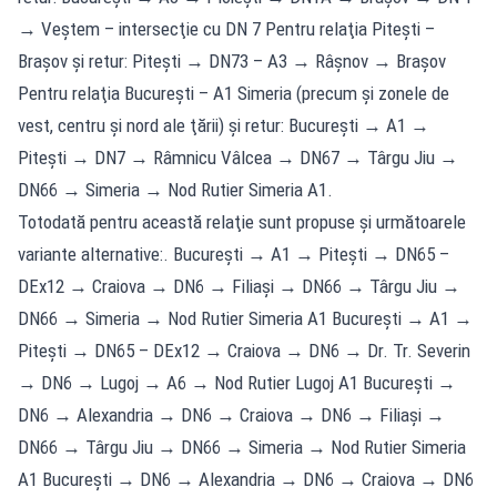
→ Veştem – intersecţie cu DN 7 Pentru relaţia Piteşti –
Braşov şi retur: Piteşti → DN73 – A3 → Râşnov → Braşov
Pentru relaţia Bucureşti – A1 Simeria (precum şi zonele de
vest, centru şi nord ale ţării) şi retur: Bucureşti → A1 →
Piteşti → DN7 → Râmnicu Vâlcea → DN67 → Târgu Jiu →
DN66 → Simeria → Nod Rutier Simeria A1.
Totodată pentru această relaţie sunt propuse şi următoarele
variante alternative:. Bucureşti → A1 → Piteşti → DN65 –
DEx12 → Craiova → DN6 → Filiaşi → DN66 → Târgu Jiu →
DN66 → Simeria → Nod Rutier Simeria A1 Bucureşti → A1 →
Piteşti → DN65 – DEx12 → Craiova → DN6 → Dr. Tr. Severin
→ DN6 → Lugoj → A6 → Nod Rutier Lugoj A1 Bucureşti →
DN6 → Alexandria → DN6 → Craiova → DN6 → Filiaşi →
DN66 → Târgu Jiu → DN66 → Simeria → Nod Rutier Simeria
A1 Bucureşti → DN6 → Alexandria → DN6 → Craiova → DN6