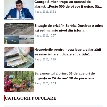
George Simion trage un semnal de
alarmă: „Peste 500 de oi vor fi ucise. Să
vedem dacă ciobanii vor fi despăgubiți”
8 aug. 2026, 21:52
Situație de criză în Serbia. Dunărea a atins
azi cel mai mic nivel din istoria
măsurătorilor. Se prefigurează restricții
3 aug. 2026, 10:57
Negocierile pentru noua lege a salarizării
se reiau între sindicate și partide:
proiectul riscă să nu fie adoptat până la
3 aug. 2026, 11:05
termenul PNRR din 31 august
Salvamontul a primit 56 de apeluri de
urgență în 24 de ore: 38 de persoane
salvate, trei evacuate cu elicopterul
3 aug. 2026, 11:14
SMURD
CATEGORII POPULARE