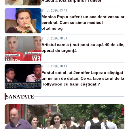
Atacul a fost surprins în direct
31 iul. 2026, 13:41
Monica Pop a suferit un accident vascular
cerebral. Cum se simte medicul
oftalmolog
31 iul. 2026, 10:59
Artistul care a ținut post cu apă 40 de zile,
operat de urgență
31 iul. 2026, 10:19
Fostul soț al lui Jennifer Lopez a câștigat
un milion de dolari. Ce va face starul de la
Hollywood cu banii câștigați?
SANATATE