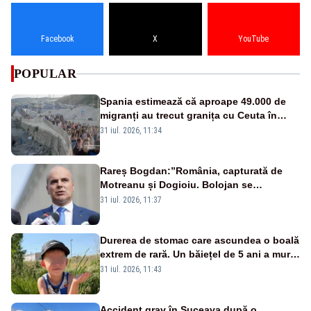
Facebook
X
YouTube
POPULAR
Spania estimează că aproape 49.000 de
migranți au trecut granița cu Ceuta în
ultimele 24 de ore. Bilanțul morților a
31 iul. 2026, 11:34
ajuns la 19
Rareș Bogdan:”România, capturată de
Motreanu și Dogioiu. Bolojan se
sfătuiește cu ei”
31 iul. 2026, 11:37
Durerea de stomac care ascundea o boală
extrem de rară. Un băiețel de 5 ani a murit
la doar câteva zile după primele simptome
31 iul. 2026, 11:43
Accident grav în Suceava după o