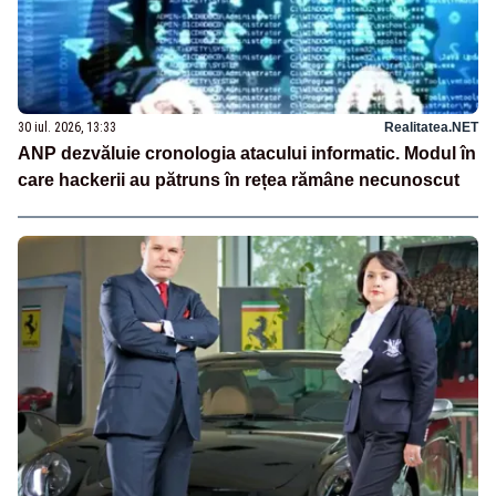
30 iul. 2026, 13:33
Realitatea.NET
ANP dezvăluie cronologia atacului informatic. Modul în
care hackerii au pătruns în rețea rămâne necunoscut