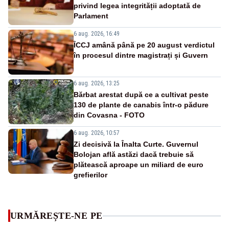
privind legea integrității adoptată de
Parlament
6 aug. 2026, 16:49
ÎCCJ amână până pe 20 august verdictul
în procesul dintre magistrați și Guvern
6 aug. 2026, 13:25
Bărbat arestat după ce a cultivat peste
130 de plante de canabis într-o pădure
din Covasna - FOTO
6 aug. 2026, 10:57
Zi decisivă la Înalta Curte. Guvernul
Bolojan află astăzi dacă trebuie să
plătească aproape un miliard de euro
grefierilor
URMĂREȘTE-NE PE