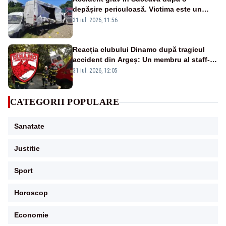
depășire periculoasă. Victima este un
șofer de 24 de ani
31 iul. 2026, 11:56
Reacția clubului Dinamo după tragicul
accident din Argeș: Un membru al staff-
ului medical a murit, antrenorul Adrian
31 iul. 2026, 12:05
Ropotan este în spital
CATEGORII POPULARE
Sanatate
Justitie
Sport
Horoscop
Economie