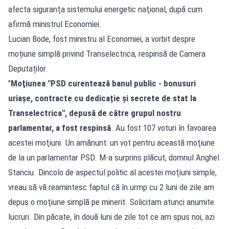
afecta siguranţa sistemului energetic naţional, după cum
afirmă ministrul Economiei.
Lucian Bode, fost ministru al Economiei, a vorbit despre
moțiune simplă privind Transelectrica, respinsă de Camera
Deputaților.
"
Moţiunea "PSD curentează banul public - bonusuri
uriașe, contracte cu dedicație și secrete de stat la
Transelectrica", depusă de către grupul nostru
parlamentar, a fost respinsă
. Au fost 107 voturi în favoarea
acestei moţiuni. Un amănunt: un vot pentru această moţiune
de la un parlamentar PSD. M-a surprins plăcut, domnul Anghel
Stanciu. Dincolo de aspectul politic al acestei moţiuni simple,
vreau să vă reamintesc faptul că în urmp cu 2 luni de zile am
depus o moţiune simplă pe minerit. Solicitam atunci anumite
lucruri. Din păcate, în două luni de zile tot ce am spus noi, azi