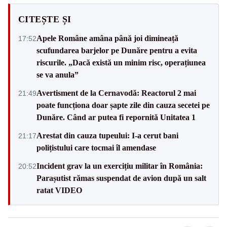
CITEȘTE ȘI
Apele Române amâna până joi dimineață
17:52
scufundarea barjelor pe Dunăre pentru a evita
riscurile. „Dacă există un minim risc, operațiunea
se va anula”
Avertisment de la Cernavodă: Reactorul 2 mai
21:49
poate funcționa doar șapte zile din cauza secetei pe
Dunăre. Când ar putea fi repornită Unitatea 1
Arestat din cauza tupeului: I-a cerut bani
21:17
polițistului care tocmai îl amendase
Incident grav la un exercițiu militar în România:
20:52
Parașutist rămas suspendat de avion după un salt
ratat VIDEO