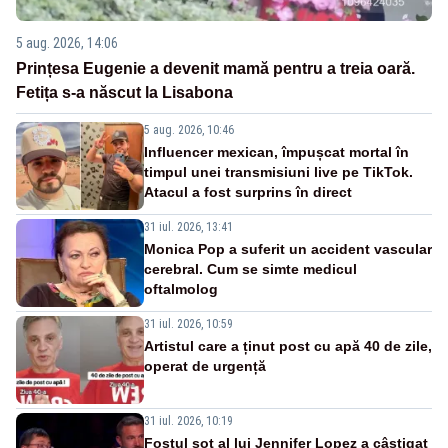
5 aug. 2026, 14:06
Prințesa Eugenie a devenit mamă pentru a treia oară.
Fetița s-a născut la Lisabona
5 aug. 2026, 10:46
Influencer mexican, împușcat mortal în
timpul unei transmisiuni live pe TikTok.
Atacul a fost surprins în direct
31 iul. 2026, 13:41
Monica Pop a suferit un accident vascular
cerebral. Cum se simte medicul
oftalmolog
31 iul. 2026, 10:59
Artistul care a ținut post cu apă 40 de zile,
operat de urgență
31 iul. 2026, 10:19
Fostul soț al lui Jennifer Lopez a câștigat