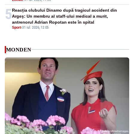
5
Reacția clubului Dinamo după tragicul accident din
Argeș: Un membru al staff-ului medical a murit,
antrenorul Adrian Ropotan este în spital
Sport
-
31 iul. 2026, 12:05
MONDEN