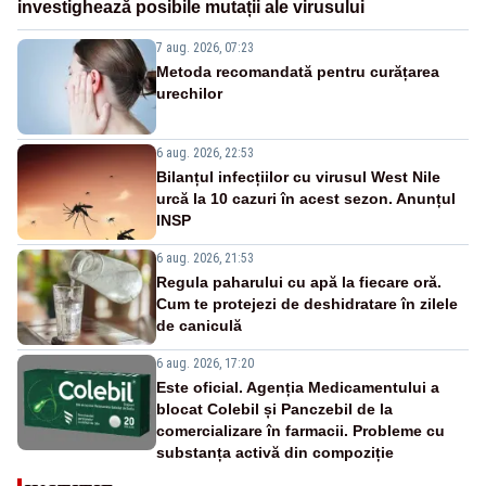
investighează posibile mutații ale virusului
7 aug. 2026, 07:23
Metoda recomandată pentru curățarea
urechilor
6 aug. 2026, 22:53
Bilanțul infecțiilor cu virusul West Nile
urcă la 10 cazuri în acest sezon. Anunțul
INSP
6 aug. 2026, 21:53
Regula paharului cu apă la fiecare oră.
Cum te protejezi de deshidratare în zilele
de caniculă
6 aug. 2026, 17:20
Este oficial. Agenția Medicamentului a
blocat Colebil și Panczebil de la
comercializare în farmacii. Probleme cu
substanța activă din compoziție