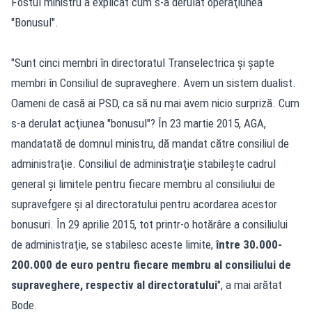
Fostul ministru a explicat cum s-a derulat operaţiunea
"Bonusul".
"Sunt cinci membri în directoratul Transelectrica şi şapte
membri în Consiliul de supraveghere. Avem un sistem dualist.
Oameni de casă ai PSD, ca să nu mai avem nicio surpriză. Cum
s-a derulat acţiunea "bonusul"? În 23 martie 2015, AGA,
mandatată de domnul ministru, dă mandat către consiliul de
administraţie. Consiliul de administraţie stabileşte cadrul
general şi limitele pentru fiecare membru al consiliului de
supravefgere şi al directoratului pentru acordarea acestor
bonusuri. În 29 aprilie 2015, tot printr-o hotărâre a consiliului
de administraţie, se stabilesc aceste limite,
între 30.000-
200.000 de euro pentru fiecare membru al consiliului de
supraveghere, respectiv al directoratului
", a mai arătat
Bode.