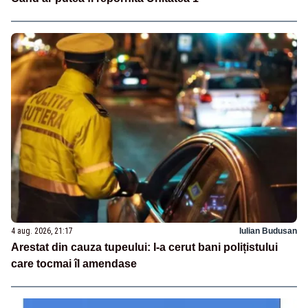
4 aug. 2026, 21:17
Iulian Budusan
Arestat din cauza tupeului: I-a cerut bani polițistului
care tocmai îl amendase