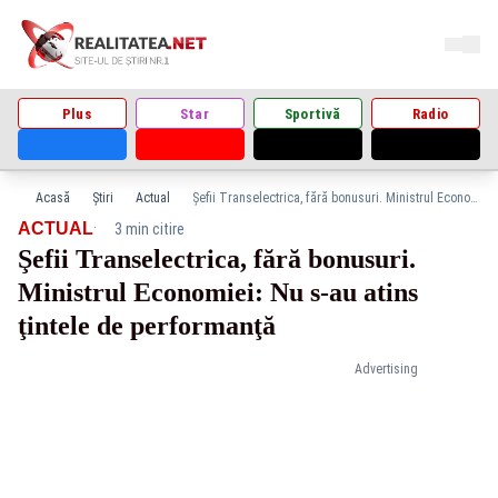
Plus
Star
Sportivă
Radio
Acasă
Știri
Actual
Şefii Transelectrica, fără bonusuri. Ministrul Economiei: Nu s-au atins ţintele de performanţă
·
ACTUAL
3 min citire
Şefii Transelectrica, fără bonusuri.
Ministrul Economiei: Nu s-au atins
ţintele de performanţă
Advertising