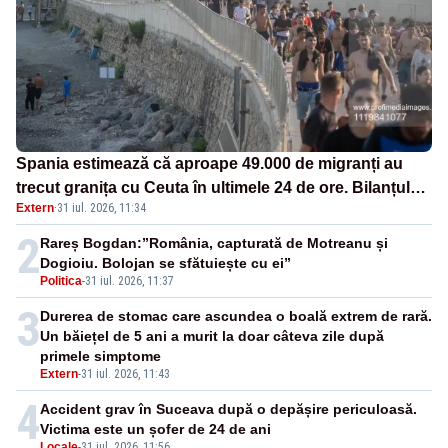
Spania estimează că aproape 49.000 de migranți au
trecut granița cu Ceuta în ultimele 24 de ore. Bilanțul
Extern
·
31 iul. 2026, 11:34
morților a ajuns la 19
2
Rareș Bogdan:”România, capturată de Motreanu și
Dogioiu. Bolojan se sfătuiește cu ei”
Politica
-
31 iul. 2026, 11:37
3
Durerea de stomac care ascundea o boală extrem de rară.
Un băiețel de 5 ani a murit la doar câteva zile după
primele simptome
Extern
-
31 iul. 2026, 11:43
4
Accident grav în Suceava după o depășire periculoasă.
Victima este un șofer de 24 de ani
Locale
-
31 iul. 2026, 11:56