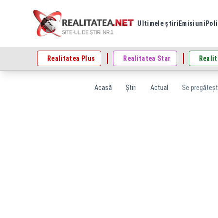
Ultimele știri
Emisiuni
Poli
Realitatea Plus
Realitatea Star
Realit
Acasă
Știri
Actual
Se pregătește