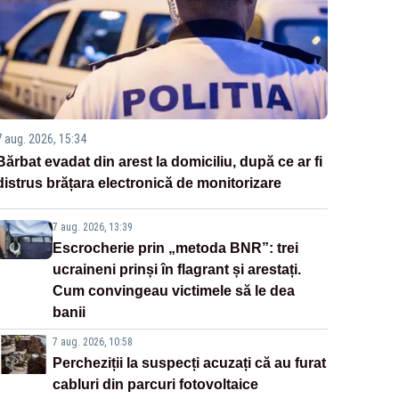
7 aug. 2026, 15:34
Bărbat evadat din arest la domiciliu, după ce ar fi
distrus brățara electronică de monitorizare
7 aug. 2026, 13:39
Escrocherie prin „metoda BNR”: trei
ucraineni prinși în flagrant și arestați.
Cum convingeau victimele să le dea
banii
7 aug. 2026, 10:58
Percheziții la suspecți acuzați că au furat
cabluri din parcuri fotovoltaice