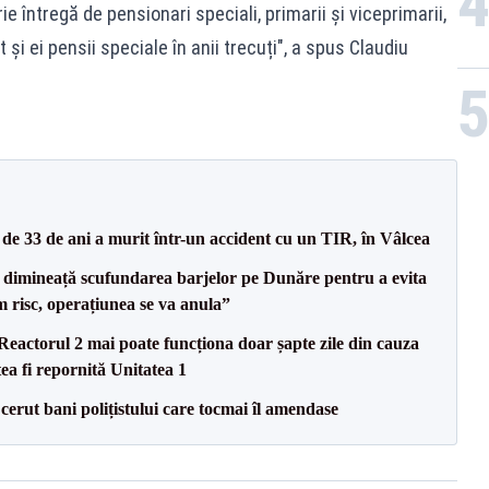
e întregă de pensionari speciali, primarii și viceprimarii,
t și ei pensii speciale în anii trecuți", a spus Claudiu
e 33 de ani a murit într-un accident cu un TIR, în Vâlcea
imineață scufundarea barjelor pe Dunăre pentru a evita
m risc, operațiunea se va anula”
eactorul 2 mai poate funcționa doar șapte zile din cauza
ea fi repornită Unitatea 1
 cerut bani polițistului care tocmai îl amendase