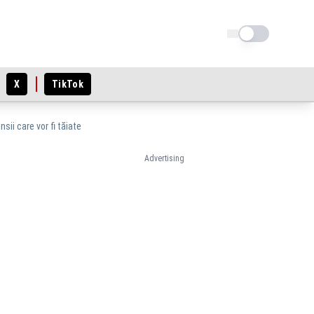
Schimba tema
X
TikTok
ii care vor fi tăiate
Advertising