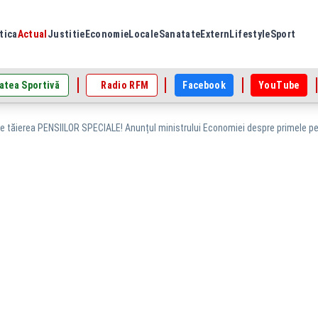
tica
Actual
Justitie
Economie
Locale
Sanatate
Extern
Lifestyle
Sport
atea Sportivă
Radio RFM
Facebook
YouTube
 tăierea PENSIILOR SPECIALE! Anunțul ministrului Economiei despre primele pens