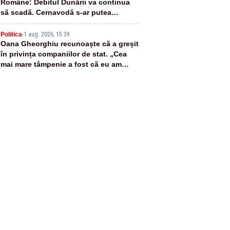
Române: Debitul Dunării va continua
să scadă. Cernavodă s-ar putea
închide în 4 zile
5
Politica
-
1 aug. 2026, 15:39
Oana Gheorghiu recunoaște că a greșit
în privința companiilor de stat. „Cea
mai mare tâmpenie a fost că eu am
crezut că lucrurile sunt deschise”