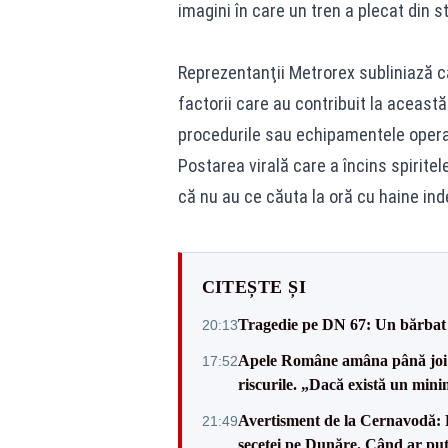
imagini în care un tren a plecat din 
Reprezentanţii Metrorex subliniază că
factorii care au contribuit la această
procedurile sau echipamentele operat
Postarea virală care a încins spiritel
că nu au ce căuta la oră cu haine ind
CITEȘTE ȘI
Tragedie pe DN 67: Un bărbat d
20:13
Apele Române amâna până joi d
17:52
riscurile. „Dacă există un mini
Avertisment de la Cernavodă: R
21:49
secetei pe Dunăre. Când ar put