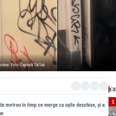
schise. Foto: Captură TikTok
CE
1
 de metrou în timp ce merge cu ușile deschise, și a
ne.