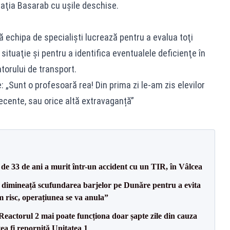
staţia Basarab cu uşile deschise.
 echipa de specialişti lucrează pentru a evalua toţi
 situaţie şi pentru a identifica eventualele deficienţe în
orului de transport.
e: „Sunt o profesoară rea! Din prima zi le-am zis elevilor
ecente, sau orice altă extravaganță”
e 33 de ani a murit într-un accident cu un TIR, în Vâlcea
imineață scufundarea barjelor pe Dunăre pentru a evita
m risc, operațiunea se va anula”
eactorul 2 mai poate funcționa doar șapte zile din cauza
ea fi repornită Unitatea 1