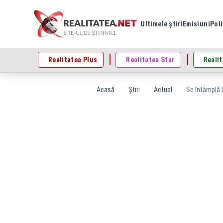
Ultimele știri
Emisiuni
Poli
Realitatea Plus
Realitatea Star
Realit
Acasă
Știri
Actual
Se întâmplă î