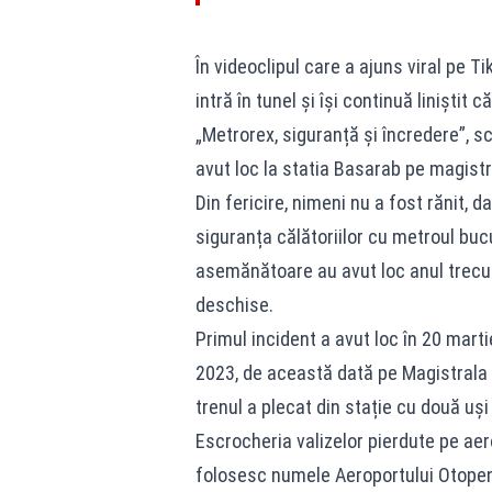
În videoclipul care a ajuns viral pe 
intră în tunel și își continuă liniștit 
„Metrorex, siguranță și încredere”, scr
avut loc la statia Basarab pe magistr
Din fericire, nimeni nu a fost rănit, 
siguranța călătoriilor cu metroul bu
asemănătoare au avut loc anul trecut,
deschise.
Primul incident a avut loc în 20 marti
2023, de această dată pe Magistrala 2
trenul a plecat din stație cu două uș
Escrocheria valizelor pierdute pe aero
folosesc numele Aeroportului Otopen