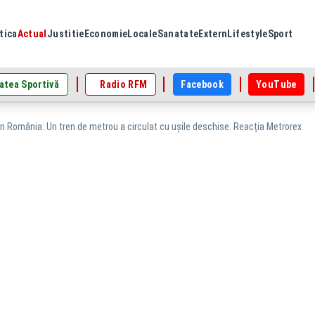
tica
Actual
Justitie
Economie
Locale
Sanatate
Extern
Lifestyle
Sport
atea Sportivă
Radio RFM
Facebook
YouTube
n România: Un tren de metrou a circulat cu ușile deschise. Reacția Metrorex