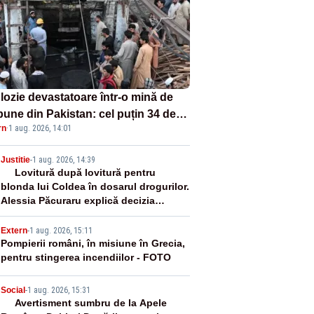
lozie devastatoare într-o mină de
bune din Pakistan: cel puțin 34 de
rn
·
1 aug. 2026, 14:01
ți - VIDEO
2
Justitie
-
1 aug. 2026, 14:39
Lovitură după lovitură pentru
blonda lui Coldea în dosarul drogurilor.
Alessia Păcuraru explică decizia
magistraților
3
Extern
-
1 aug. 2026, 15:11
Pompierii români, în misiune în Grecia,
pentru stingerea incendiilor - FOTO
4
Social
-
1 aug. 2026, 15:31
Avertisment sumbru de la Apele