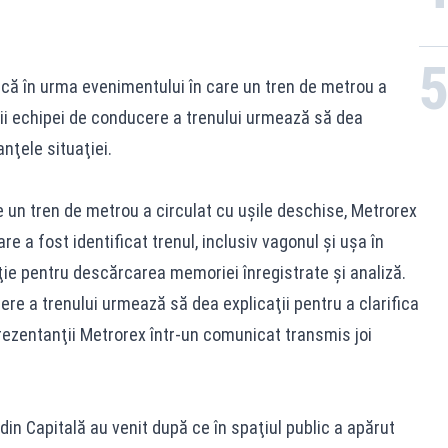
nică în urma evenimentului în care un tren de metrou a
rii echipei de conducere a trenului urmează să dea
anţele situaţiei.
 un tren de metrou a circulat cu uşile deschise, Metrorex
are a fost identificat trenul, inclusiv vagonul şi uşa în
aţie pentru descărcarea memoriei înregistrate şi analiză.
ere a trenului urmează să dea explicaţii pentru a clarifica
rezentanţii Metrorex într-un comunicat transmis joi
din Capitală au venit după ce în spaţiul public a apărut