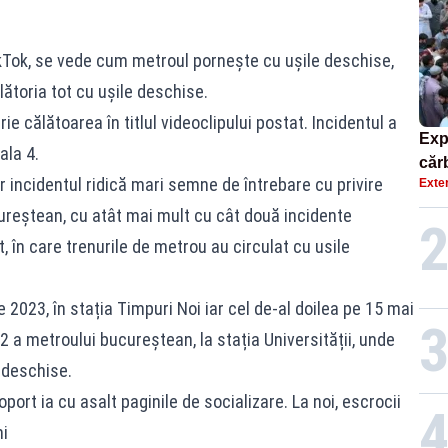
TikTok, se vede cum metroul pornește cu ușile deschise,
călătoria tot cu ușile deschise.
ie călătoarea în titlul videoclipului postat. Incidentul a
Exp
ala 4.
căr
dar incidentul ridică mari semne de întrebare cu privire
Exte
mor
cureștean, cu atât mai mult cu cât două incidente
 în care trenurile de metrou au circulat cu usile
e 2023, în stația Timpuri Noi iar cel de-al doilea pe 15 mai
 a metroului bucureștean, la stația Universității, unde
i deschise.
port ia cu asalt paginile de socializare. La noi, escrocii
i