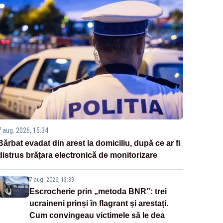
7 aug. 2026, 15:34
Bărbat evadat din arest la domiciliu, după ce ar fi
distrus brățara electronică de monitorizare
7 aug. 2026, 13:39
Escrocherie prin „metoda BNR”: trei
ucraineni prinși în flagrant și arestați.
Cum convingeau victimele să le dea