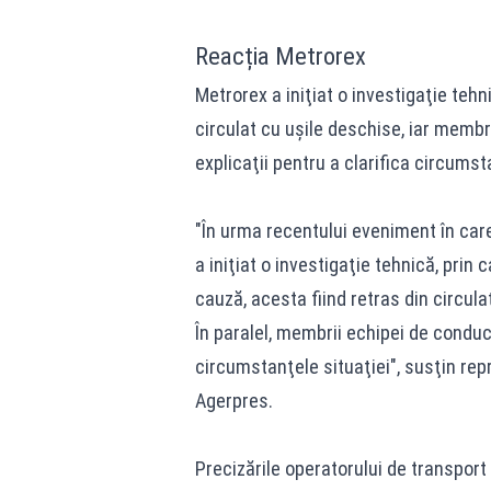
Reacția Metrorex
Metrorex a iniţiat o investigaţie teh
circulat cu uşile deschise, iar memb
explicaţii pentru a clarifica circumst
"În urma recentului eveniment în care
a iniţiat o investigaţie tehnică, prin c
cauză, acesta fiind retras din circul
În paralel, membrii echipei de conduc
circumstanţele situaţiei", susţin rep
Agerpres.
Precizările operatorului de transport 