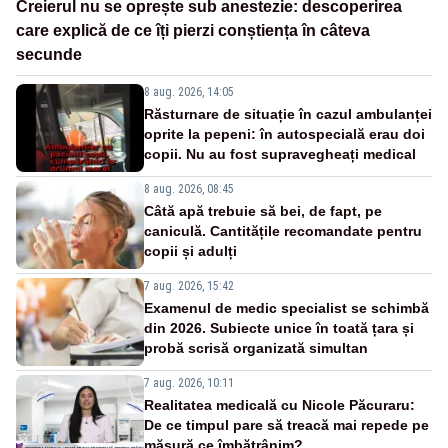
Creierul nu se oprește sub anestezie: descoperirea
care explică de ce îți pierzi conștiența în câteva
secunde
8 aug. 2026, 14:05
Răsturnare de situație în cazul ambulanței
oprite la pepeni: în autospecială erau doi
copii. Nu au fost supravegheați medical
8 aug. 2026, 08:45
Câtă apă trebuie să bei, de fapt, pe
caniculă. Cantitățile recomandate pentru
copii și adulți
7 aug. 2026, 15:42
Examenul de medic specialist se schimbă
din 2026. Subiecte unice în toată țara și
probă scrisă organizată simultan
7 aug. 2026, 10:11
Realitatea medicală cu Nicole Păcuraru:
De ce timpul pare să treacă mai repede pe
măsură ce îmbătrânim?