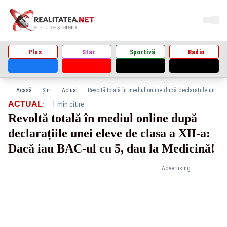
Plus
Star
Sportivă
Radio
Acasă
Știri
Actual
Revoltă totală în mediul online după declarațiile unei eleve de clasa a XII-a: Dacă iau BAC-ul cu 5, dau la Medicină!
·
ACTUAL
1 min citire
Revoltă totală în mediul online după
declarațiile unei eleve de clasa a XII-a:
Dacă iau BAC-ul cu 5, dau la Medicină!
Advertising