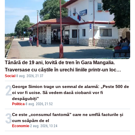
Tânără de 19 ani, lovită de tren în Gara Mangalia.
Traversase cu căștile în urechi liniile printr-un loc
Social
·
8 aug. 2026, 21:37
nepermis
2
George Simion trage un semnal de alarmă: „Peste 500 de
oi vor fi ucise. Să vedem dacă ciobanii vor fi
despăgubiți”
Politica
-
8 aug. 2026, 21:52
3
Ce este „consumul fantomă” care ne umflă facturile și
cum scăpăm de el
Economie
-
2 aug. 2026, 13:24