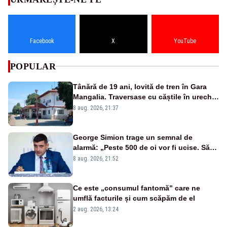
Facebook
X
YouTube
POPULAR
Tânără de 19 ani, lovită de tren în Gara
Mangalia. Traversase cu căștile în urechi
liniile printr-un loc nepermis
8 aug. 2026, 21:37
George Simion trage un semnal de
alarmă: „Peste 500 de oi vor fi ucise. Să
vedem dacă ciobanii vor fi despăgubiți”
8 aug. 2026, 21:52
Ce este „consumul fantomă” care ne
umflă facturile și cum scăpăm de el
2 aug. 2026, 13:24