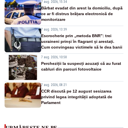
7 aug. 2026, 15:34
Bărbat evadat din arest la domiciliu, după
ce ar fi distrus brățara electronică de
monitorizare
7 aug. 2026, 13:39
Escrocherie prin „metoda BNR”: trei
ucraineni prinși în flagrant și arestați.
Cum convingeau victimele să le dea banii
7 aug. 2026, 10:58
Percheziții la suspecți acuzați că au furat
cabluri din parcuri fotovoltaice
7 aug. 2026, 08:21
CCR discută pe 12 august sesizarea
privind legea integrității adoptată de
Parlament
URMĂREȘTE-NE PE