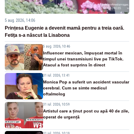
5 aug. 2026, 14:06
Prințesa Eugenie a devenit mamă pentru a treia oară.
Fetița s-a născut la Lisabona
5 aug. 2026, 10:46
Influencer mexican, împușcat mortal în
timpul unei transmisiuni live pe TikTok.
Atacul a fost surprins în direct
31 iul. 2026, 13:41
Monica Pop a suferit un accident vascular
cerebral. Cum se simte medicul
oftalmolog
31 iul. 2026, 10:59
Artistul care a ținut post cu apă 40 de zile,
operat de urgență
31 iul. 2026, 10:19