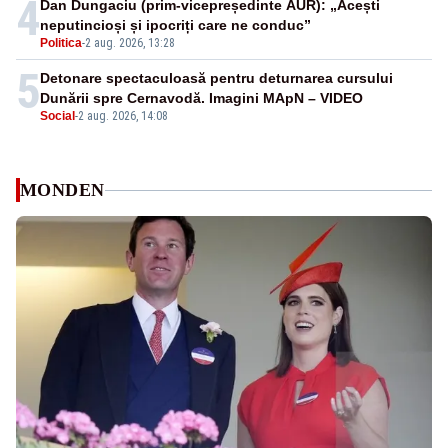
4
Dan Dungaciu (prim-vicepreședinte AUR): „Acești
neputincioși și ipocriți care ne conduc”
Politica
-
2 aug. 2026, 13:28
5
Detonare spectaculoasă pentru deturnarea cursului
Dunării spre Cernavodă. Imagini MApN – VIDEO
Social
-
2 aug. 2026, 14:08
MONDEN