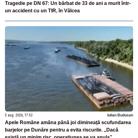
Tragedie pe DN 67: Un bărbat de 33 de ani a murit într-
un accident cu un TIR, în Vâlcea
5 aug. 2026, 17:52
Iulian Budusan
Apele Române amâna până joi dimineață scufundarea
barjelor pe Dunăre pentru a evita riscurile. „Dacă
există un minim risc, operațiunea se va anula”