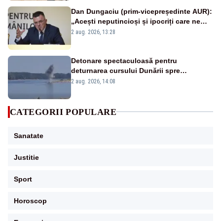
Dan Dungaciu (prim-vicepreședinte AUR):
„Acești neputincioși și ipocriți care ne
conduc”
2 aug. 2026, 13:28
Detonare spectaculoasă pentru
deturnarea cursului Dunării spre
Cernavodă. Imagini MApN – VIDEO
2 aug. 2026, 14:08
CATEGORII POPULARE
Sanatate
Justitie
Sport
Horoscop