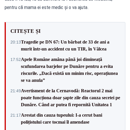
pentru că mama ei este medic și o va ajuta.
CITEȘTE ȘI
Tragedie pe DN 67: Un bărbat de 33 de ani a
20:13
murit într-un accident cu un TIR, în Vâlcea
Apele Române amâna până joi dimineață
17:52
scufundarea barjelor pe Dunăre pentru a evita
riscurile. „Dacă există un minim risc, operațiunea
se va anula”
Avertisment de la Cernavodă: Reactorul 2 mai
21:49
poate funcționa doar șapte zile din cauza secetei pe
Dunăre. Când ar putea fi repornită Unitatea 1
Arestat din cauza tupeului: I-a cerut bani
21:17
polițistului care tocmai îl amendase