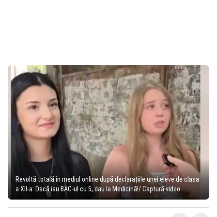
Revoltă totală în mediul online după declarațiile unei eleve de clasa
a XII-a: Dacă iau BAC-ul cu 5, dau la Medicină!/ Captură video