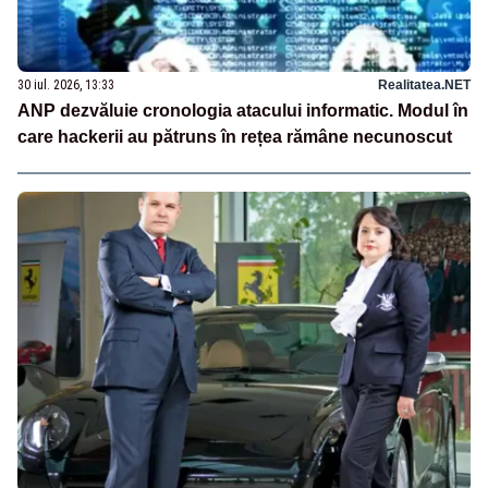
30 iul. 2026, 13:33
Realitatea.NET
ANP dezvăluie cronologia atacului informatic. Modul în
care hackerii au pătruns în rețea rămâne necunoscut