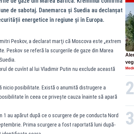
rile de gaze din Marea Baltică. Kremlinul confirmă
țiune de sabotaj. Danemarca și Suedia au declanșat
curității energetice în regiune și în Europa.
 Dmitri Peskov, a declarat marţi că Moscova este „extrem
zite. Peskov se referă la scurgerile de gaze din Marea
Aler
Suedia.
vege
orul de cuvînt al lui Vladimir Putin nu exclude această
Medi
silv
 nicio posibilitate. Există o anumită distrugere a
osibilitate în ceea ce priveşte cauza înainte să apară
m 1 au apărut după ce o scurgere de pe conducta Nord
ptembrie. Prima scurgere a fost raportată luni după-
 identificate seara.