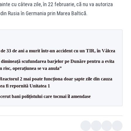
ainte cu câteva zile, în 22 februarie, că nu va autoriza
in Rusia în Germania prin Marea Baltică.
e 33 de ani a murit într-un accident cu un TIR, în Vâlcea
imineață scufundarea barjelor pe Dunăre pentru a evita
m risc, operațiunea se va anula”
eactorul 2 mai poate funcționa doar șapte zile din cauza
ea fi repornită Unitatea 1
 cerut bani polițistului care tocmai îl amendase