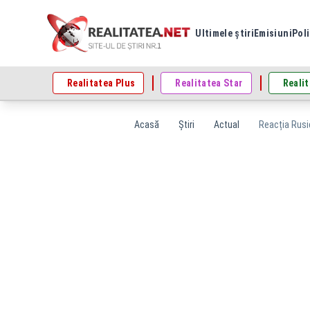
Ultimele știri
Emisiuni
Poli
Realitatea Plus
Realitatea Star
Realit
Acasă
Știri
Actual
Reacția Rusie