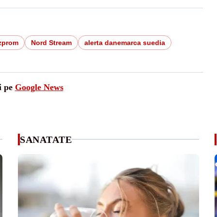
zprom
Nord Stream
alerta danemarca suedia
i pe
Google News
SANATATE