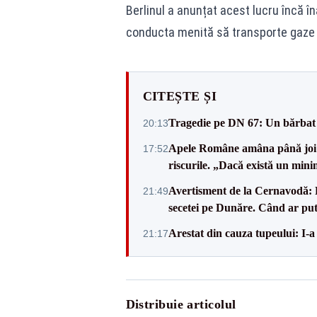
Berlinul a anunțat acest lucru încă în
conducta menită să transporte gaze d
CITEȘTE ȘI
Tragedie pe DN 67: Un bărbat d
20:13
Apele Române amâna până joi d
17:52
riscurile. „Dacă există un mini
Avertisment de la Cernavodă: R
21:49
secetei pe Dunăre. Când ar put
Arestat din cauza tupeului: I-a
21:17
Distribuie articolul