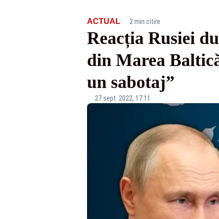
·
ACTUAL
2 min citire
Reacția Rusiei du
din Marea Baltic
un sabotaj”
27 sept. 2022, 17:11