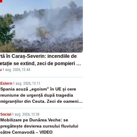
tă în Caraș-Severin: incendiile de
tație se extind, zeci de pompieri și
u
·
1 aug. 2026, 12:44
icultori se luptă cu flăcările - VIDEO
2
Extern
-
1 aug. 2026, 13:11
Spania acuză „egoism” în UE și cere
reuniune de urgență după tragedia
migranților din Ceuta. Zeci de oameni
au murit
3
Social
-
1 aug. 2026, 13:38
Mobilizare pe Dunărea Veche: se
pregătește devierea cursului fluviului
către Cernavodă – VIDEO