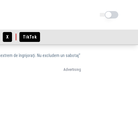
Schimba tema
X
TikTok
 extrem de îngrijorați. Nu excludem un sabotaj”
Advertising