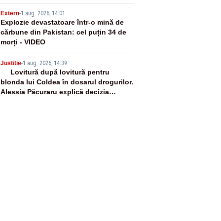
4
Extern
-
1 aug. 2026, 14:01
Explozie devastatoare într-o mină de
cărbune din Pakistan: cel puțin 34 de
morți - VIDEO
5
Justitie
-
1 aug. 2026, 14:39
Lovitură după lovitură pentru
blonda lui Coldea în dosarul drogurilor.
Alessia Păcuraru explică decizia
magistraților