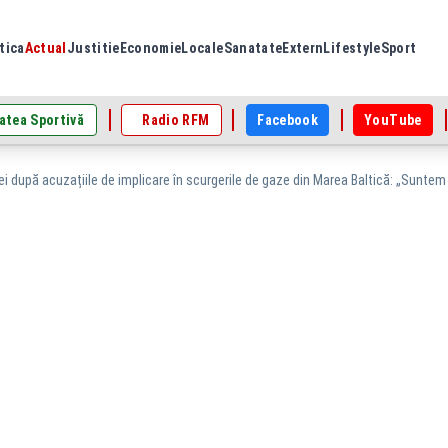
tica
Actual
Justitie
Economie
Locale
Sanatate
Extern
Lifestyle
Sport
atea Sportivă
Radio RFM
Facebook
YouTube
i după acuzațiile de implicare în scurgerile de gaze din Marea Baltică: „Suntem