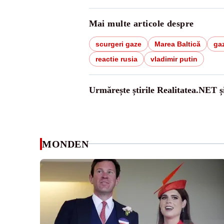
Mai multe articole despre
scurgeri gaze
Marea Baltică
ga
reactie rusia
vladimir putin
Urmărește știrile Realitatea.NET ș
MONDEN