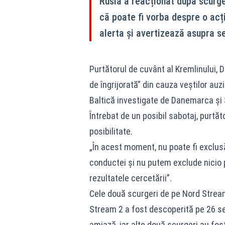
Rusia a reacționat după scurge
că poate fi vorba despre o ac
alerta și avertizează asupra se
Purtătorul de cuvânt al Kremlinului,
de îngrijorată” din cauza veştilor au
Baltică investigate de Danemarca și 
Întrebat de un posibil sabotaj, purtăt
posibilitate.
„În acest moment, nu poate fi exclusă
conductei şi nu putem exclude nicio p
rezultatele cercetării”.
Cele două scurgeri de pe Nord Strea
Stream 2 a fost descoperită pe 26 se
amiază, iar alte două scurgeri au fost