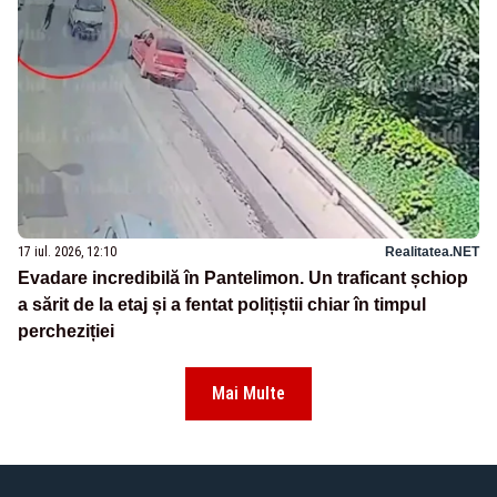
17 iul. 2026, 12:10
Realitatea.NET
Evadare incredibilă în Pantelimon. Un traficant șchiop
a sărit de la etaj și a fentat polițiștii chiar în timpul
percheziției
Mai Multe