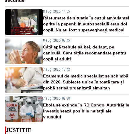
secunde
8 aug. 2026, 14:05
Răsturnare de situație în cazul ambulanței
oprite la pepeni: în autospecială erau doi
copii. Nu au fost supravegheați medical
8 aug. 2026, 08:45
Câtă apă trebuie să bei, de fapt, pe
caniculă. Cantitățile recomandate pentru
copii și adulți
7 aug. 2026, 15:42
Examenul de medic specialist se schimbă
din 2026. Subiecte unice în toată țara și
probă scrisă organizată simultan
7 aug. 2026, 09:38
Ebola se extinde în RD Congo. Autoritățile
investighează posibile mutații ale
virusului
JUSTITIE