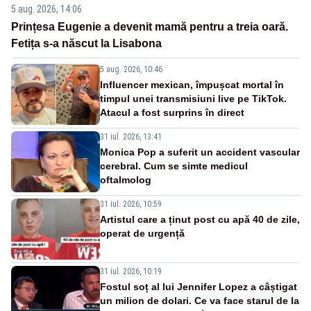
5 aug. 2026, 14:06
Prințesa Eugenie a devenit mamă pentru a treia oară.
Fetița s-a născut la Lisabona
5 aug. 2026, 10:46
Influencer mexican, împușcat mortal în
timpul unei transmisiuni live pe TikTok.
Atacul a fost surprins în direct
31 iul. 2026, 13:41
Monica Pop a suferit un accident vascular
cerebral. Cum se simte medicul
oftalmolog
31 iul. 2026, 10:59
Artistul care a ținut post cu apă 40 de zile,
operat de urgență
31 iul. 2026, 10:19
Fostul soț al lui Jennifer Lopez a câștigat
un milion de dolari. Ce va face starul de la