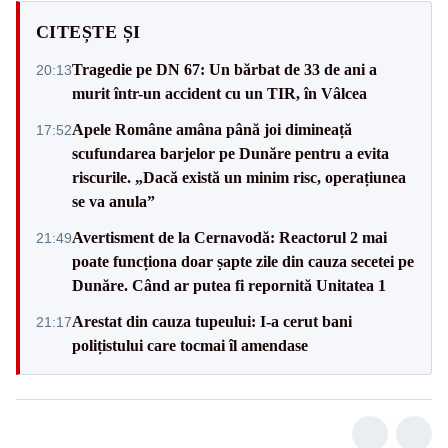
CITEȘTE ȘI
Tragedie pe DN 67: Un bărbat de 33 de ani a
20:13
murit într-un accident cu un TIR, în Vâlcea
Apele Române amâna până joi dimineață
17:52
scufundarea barjelor pe Dunăre pentru a evita
riscurile. „Dacă există un minim risc, operațiunea
se va anula”
Avertisment de la Cernavodă: Reactorul 2 mai
21:49
poate funcționa doar șapte zile din cauza secetei pe
Dunăre. Când ar putea fi repornită Unitatea 1
Arestat din cauza tupeului: I-a cerut bani
21:17
polițistului care tocmai îl amendase