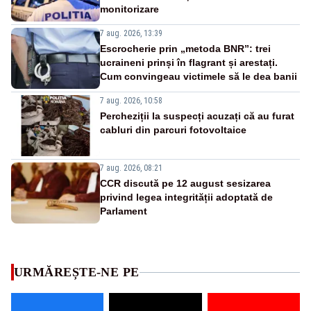
monitorizare
7 aug. 2026, 13:39
Escrocherie prin „metoda BNR”: trei
ucraineni prinși în flagrant și arestați.
Cum convingeau victimele să le dea banii
7 aug. 2026, 10:58
Percheziții la suspecți acuzați că au furat
cabluri din parcuri fotovoltaice
7 aug. 2026, 08:21
CCR discută pe 12 august sesizarea
privind legea integrității adoptată de
Parlament
URMĂREȘTE-NE PE