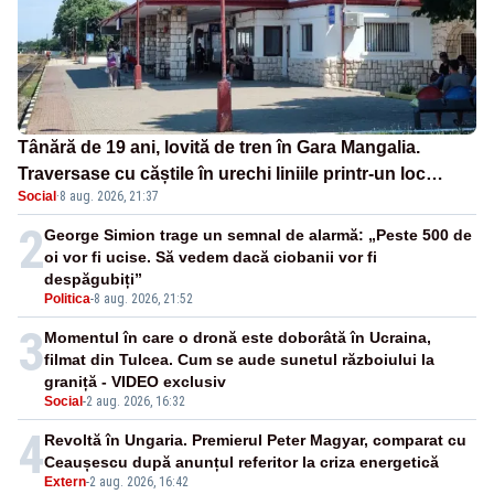
Tânără de 19 ani, lovită de tren în Gara Mangalia.
Traversase cu căștile în urechi liniile printr-un loc
Social
·
8 aug. 2026, 21:37
nepermis
2
George Simion trage un semnal de alarmă: „Peste 500 de
oi vor fi ucise. Să vedem dacă ciobanii vor fi
despăgubiți”
Politica
-
8 aug. 2026, 21:52
3
Momentul în care o dronă este doborâtă în Ucraina,
filmat din Tulcea. Cum se aude sunetul războiului la
graniță - VIDEO exclusiv
Social
-
2 aug. 2026, 16:32
4
Revoltă în Ungaria. Premierul Peter Magyar, comparat cu
Ceaușescu după anunțul referitor la criza energetică
Extern
-
2 aug. 2026, 16:42