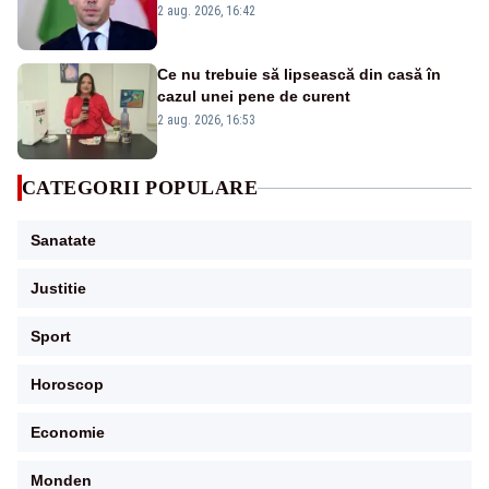
anunțul referitor la criza energetică
2 aug. 2026, 16:42
Ce nu trebuie să lipsească din casă în
cazul unei pene de curent
2 aug. 2026, 16:53
CATEGORII POPULARE
Sanatate
Justitie
Sport
Horoscop
Economie
Monden