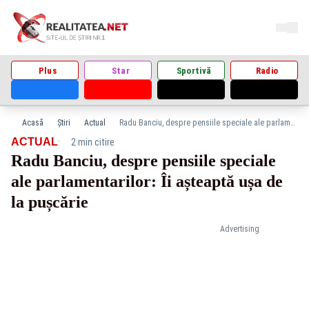
Plus
Star
Sportivă
Radio
Acasă
Știri
Actual
Radu Banciu, despre pensiile speciale ale parlamentarilor: Îi așteaptă ușa de la pușcărie
·
ACTUAL
2 min citire
Radu Banciu, despre pensiile speciale
ale parlamentarilor: Îi așteaptă ușa de
la pușcărie
Advertising