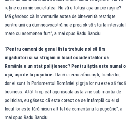
reține cu nimic societatea. Nu vă e totuși așa un pic rușine?
Mă gândesc că în vremurile astea de binevenită restriște
pentru unii ca dumneavoastră nu e prea ok să stai la intervalul
mare cu asemenea furt", a mai spus Radu Banciu.
"
Pentru oameni de genul ăsta trebuie noi să fim
îngăduitori și să strigăm în locul occidentalilor că
România e un stat polițienesc? Pentru ăștia este numai o
ușă, ușa de la pușcărie.
Dacă ei erau afaceriști, treaba lor,
dar ei sunt în Parlamentul României și grija lor nu este să facă
business. Atât timp cât agoniseala asta vine sub mantia de
politician, eu găsesc că este corect ce se întâmplă cu ei și
locul lor este fără niciun alt fel de comentariu la pușcărie", a
mai spus Radu Banciu.