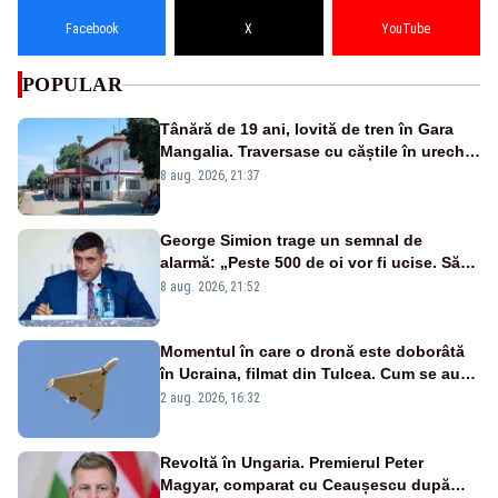
Facebook
X
YouTube
POPULAR
Tânără de 19 ani, lovită de tren în Gara
Mangalia. Traversase cu căștile în urechi
liniile printr-un loc nepermis
8 aug. 2026, 21:37
George Simion trage un semnal de
alarmă: „Peste 500 de oi vor fi ucise. Să
vedem dacă ciobanii vor fi despăgubiți”
8 aug. 2026, 21:52
Momentul în care o dronă este doborâtă
în Ucraina, filmat din Tulcea. Cum se aude
sunetul războiului la graniță - VIDEO
2 aug. 2026, 16:32
exclusiv
Revoltă în Ungaria. Premierul Peter
Magyar, comparat cu Ceaușescu după