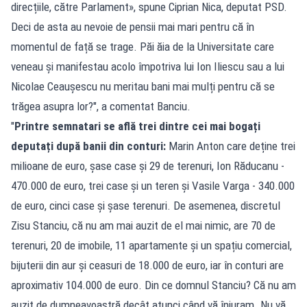
direcțiile, către Parlament», spune Ciprian Nica, deputat PSD.
Deci de asta au nevoie de pensii mai mari pentru că în
momentul de față se trage. Păi ăia de la Universitate care
veneau și manifestau acolo împotriva lui Ion Iliescu sau a lui
Nicolae Ceaușescu nu meritau bani mai mulți pentru că se
trăgea asupra lor?", a comentat Banciu.
"
Printre semnatari se află trei dintre cei mai bogați
deputați după banii din conturi:
Marin Anton care deține trei
milioane de euro, șase case și 29 de terenuri, Ion Răducanu -
470.000 de euro, trei case și un teren și Vasile Varga - 340.000
de euro, cinci case și șase terenuri. De asemenea, discretul
Zisu Stanciu, că nu am mai auzit de el mai nimic, are 70 de
terenuri, 20 de imobile, 11 apartamente și un spațiu comercial,
bijuterii din aur și ceasuri de 18.000 de euro, iar în conturi are
aproximativ 104.000 de euro. Din ce domnul Stanciu? Că nu am
auzit de dumneavoastră decât atunci când vă înjuram. Nu vă