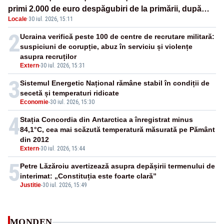
primi 2.000 de euro despăgubiri de la primării, după
Locale
·
30 iul. 2026, 15:11
cinci ani de procese
2
Ucraina verifică peste 100 de centre de recrutare militară:
suspiciuni de corupție, abuz în serviciu și violențe
asupra recruților
Extern
-
30 iul. 2026, 15:31
3
Sistemul Energetic Național rămâne stabil în condiții de
secetă și temperaturi ridicate
Economie
-
30 iul. 2026, 15:30
4
Stația Concordia din Antarctica a înregistrat minus
84,1°C, cea mai scăzută temperatură măsurată pe Pământ
din 2012
Extern
-
30 iul. 2026, 15:44
5
Petre Lăzăroiu avertizează asupra depășirii termenului de
interimat: „Constituția este foarte clară”
Justitie
-
30 iul. 2026, 15:49
MONDEN