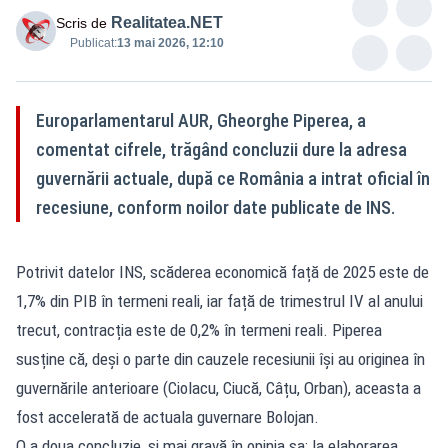
Realitatea.NET
Scris de
Publicat:
13 mai 2026, 12:10
Europarlamentarul AUR, Gheorghe Piperea, a
comentat cifrele, trăgând concluzii dure la adresa
guvernării actuale, după ce România a intrat oficial în
recesiune, conform noilor date publicate de INS.
Potrivit datelor INS, scăderea economică față de 2025 este de
1,7% din PIB în termeni reali, iar față de trimestrul IV al anului
trecut, contracția este de 0,2% în termeni reali. Piperea
susține că, deși o parte din cauzele recesiunii își au originea în
guvernările anterioare (Ciolacu, Ciucă, Câțu, Orban), aceasta a
fost accelerată de actuala guvernare Bolojan.
O a doua concluzie, și mai gravă în opinia sa: la elaborarea