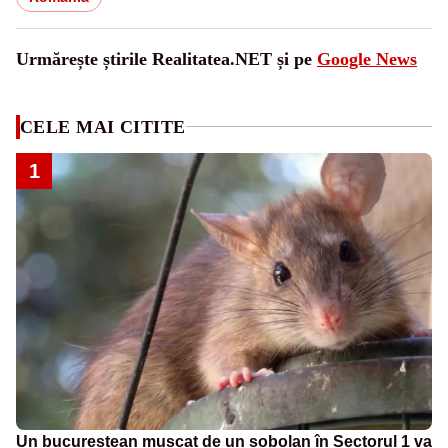
Urmărește știrile Realitatea.NET și pe
Google News
CELE MAI CITITE
1
Un bucureștean mușcat de un șobolan în Sectorul 1 va