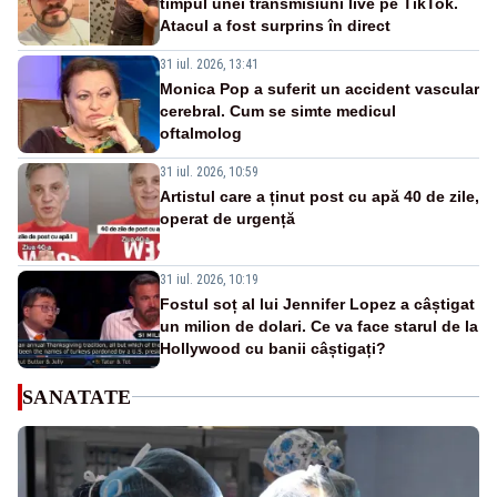
timpul unei transmisiuni live pe TikTok.
Atacul a fost surprins în direct
31 iul. 2026, 13:41
Monica Pop a suferit un accident vascular
cerebral. Cum se simte medicul
oftalmolog
31 iul. 2026, 10:59
Artistul care a ținut post cu apă 40 de zile,
operat de urgență
31 iul. 2026, 10:19
Fostul soț al lui Jennifer Lopez a câștigat
un milion de dolari. Ce va face starul de la
Hollywood cu banii câștigați?
SANATATE