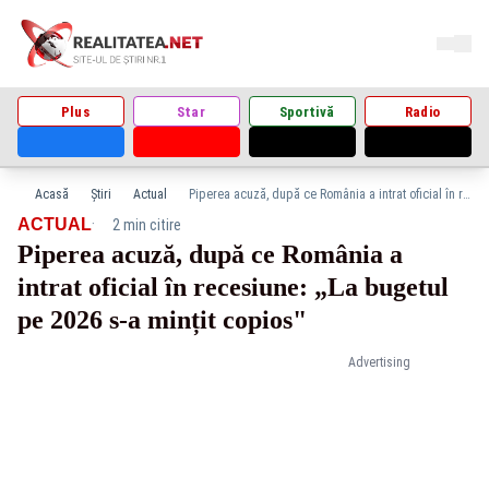
Plus
Star
Sportivă
Radio
Acasă
Știri
Actual
Piperea acuză, după ce România a intrat oficial în recesiune: „La bugetul pe 2026 s-a mințit copios"
·
ACTUAL
2 min citire
Piperea acuză, după ce România a
intrat oficial în recesiune: „La bugetul
pe 2026 s-a mințit copios"
Advertising