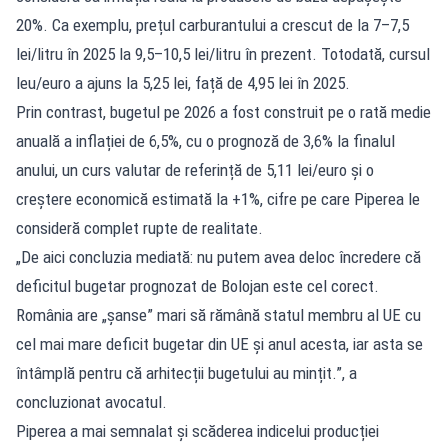
20%. Ca exemplu, prețul carburantului a crescut de la 7–7,5
lei/litru în 2025 la 9,5–10,5 lei/litru în prezent. Totodată, cursul
leu/euro a ajuns la 5,25 lei, față de 4,95 lei în 2025.
Prin contrast, bugetul pe 2026 a fost construit pe o rată medie
anuală a inflației de 6,5%, cu o prognoză de 3,6% la finalul
anului, un curs valutar de referință de 5,11 lei/euro și o
creștere economică estimată la +1%, cifre pe care Piperea le
consideră complet rupte de realitate.
„De aici concluzia mediată: nu putem avea deloc încredere că
deficitul bugetar prognozat de Bolojan este cel corect.
România are „șanse” mari să rămână statul membru al UE cu
cel mai mare deficit bugetar din UE și anul acesta, iar asta se
întâmplă pentru că arhitecții bugetului au mințit.”, a
concluzionat avocatul.
Piperea a mai semnalat și scăderea indicelui producției