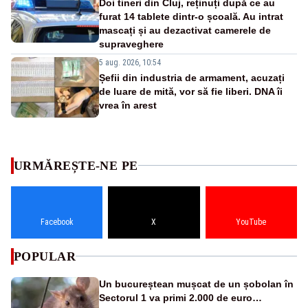
Doi tineri din Cluj, reținuți după ce au
furat 14 tablete dintr-o școală. Au intrat
mascați și au dezactivat camerele de
supraveghere
5 aug. 2026, 10:54
Șefii din industria de armament, acuzați
de luare de mită, vor să fie liberi. DNA îi
vrea în arest
URMĂREȘTE-NE PE
Facebook
X
YouTube
POPULAR
Un bucureștean mușcat de un șobolan în
Sectorul 1 va primi 2.000 de euro