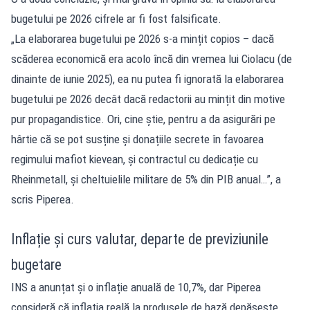
bugetului pe 2026 cifrele ar fi fost falsificate.
„La elaborarea bugetului pe 2026 s-a mințit copios – dacă
scăderea economică era acolo încă din vremea lui Ciolacu (de
dinainte de iunie 2025), ea nu putea fi ignorată la elaborarea
bugetului pe 2026 decât dacă redactorii au mințit din motive
pur propagandistice. Ori, cine știe, pentru a da asigurări pe
hârtie că se pot susține și donațiile secrete în favoarea
regimului mafiot kievean, și contractul cu dedicație cu
Rheinmetall, și cheltuielile militare de 5% din PIB anual…”, a
scris Piperea.
Inflație și curs valutar, departe de previziunile
bugetare
INS a anunțat și o inflație anuală de 10,7%, dar Piperea
consideră că inflația reală la produsele de bază depășește