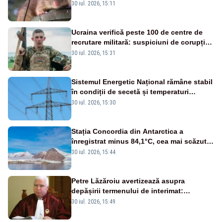
despăgubiri de la primării, după cinci ani
30 iul. 2026, 15:11
de procese
Ucraina verifică peste 100 de centre de
recrutare militară: suspiciuni de corupție,
abuz în serviciu și violențe asupra
30 iul. 2026, 15:31
recruților
Sistemul Energetic Național rămâne stabil
în condiții de secetă și temperaturi
ridicate
30 iul. 2026, 15:30
Stația Concordia din Antarctica a
înregistrat minus 84,1°C, cea mai scăzută
temperatură măsurată pe Pământ din 2012
30 iul. 2026, 15:44
Petre Lăzăroiu avertizează asupra
depășirii termenului de interimat:
„Constituția este foarte clară”
30 iul. 2026, 15:49