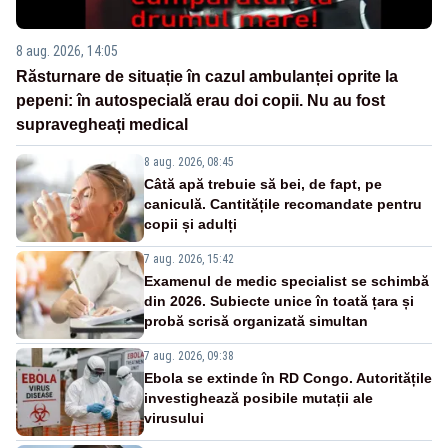
8 aug. 2026, 14:05
Răsturnare de situație în cazul ambulanței oprite la
pepeni: în autospecială erau doi copii. Nu au fost
supravegheați medical
8 aug. 2026, 08:45
Câtă apă trebuie să bei, de fapt, pe
caniculă. Cantitățile recomandate pentru
copii și adulți
7 aug. 2026, 15:42
Examenul de medic specialist se schimbă
din 2026. Subiecte unice în toată țara și
probă scrisă organizată simultan
7 aug. 2026, 09:38
Ebola se extinde în RD Congo. Autoritățile
investighează posibile mutații ale
virusului