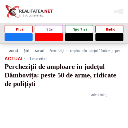
Plus
Star
Sportivă
Radio
Acasă
Știri
Actual
Percheziții de amploare în județul Dâmbovița: peste 50 de arme, ridicate de polițiști
·
ACTUAL
1 min citire
Percheziții de amploare în județul
Dâmbovița: peste 50 de arme, ridicate
de polițiști
Advertising