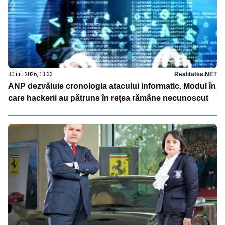
30 iul. 2026, 13:33
Realitatea.NET
ANP dezvăluie cronologia atacului informatic. Modul în
care hackerii au pătruns în rețea rămâne necunoscut