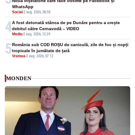
Noua înșelătorie care face victime pe Facebook și
WhatsApp
Social
-
2 aug. 2026, 06:55
4
A fost detonată stânca de pe Dunăre pentru a crește
debitul către Cernavodă – VIDEO
Mediu
-
2 aug. 2026, 12:29
5
România sub COD ROȘU de caniculă, zile de foc și nopți
tropicale în jumătate de țară
Vremea
-
2 aug. 2026, 07:12
MONDEN