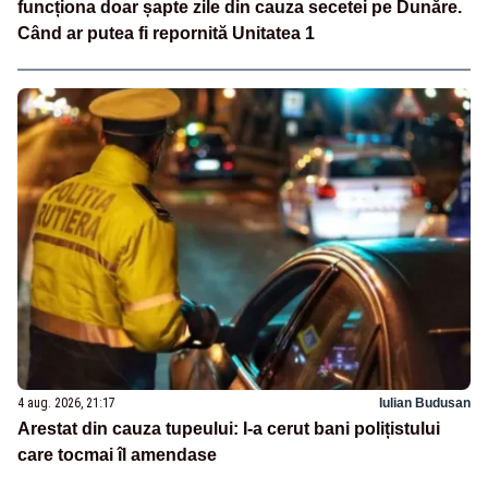
funcționa doar șapte zile din cauza secetei pe Dunăre.
Când ar putea fi repornită Unitatea 1
4 aug. 2026, 21:17
Iulian Budusan
Arestat din cauza tupeului: I-a cerut bani polițistului
care tocmai îl amendase