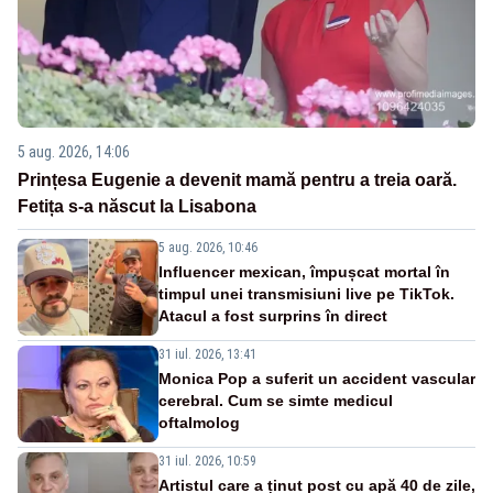
5 aug. 2026, 14:06
Prințesa Eugenie a devenit mamă pentru a treia oară.
Fetița s-a născut la Lisabona
5 aug. 2026, 10:46
Influencer mexican, împușcat mortal în
timpul unei transmisiuni live pe TikTok.
Atacul a fost surprins în direct
31 iul. 2026, 13:41
Monica Pop a suferit un accident vascular
cerebral. Cum se simte medicul
oftalmolog
31 iul. 2026, 10:59
Artistul care a ținut post cu apă 40 de zile,