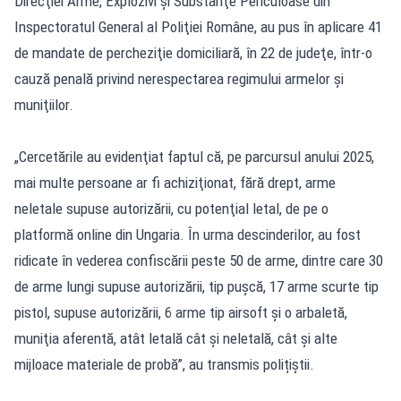
Direcţiei Arme, Explozivi şi Substanţe Periculoase din
Inspectoratul General al Poliţiei Române, au pus în aplicare 41
de mandate de percheziţie domiciliară, în 22 de judeţe, într-o
cauză penală privind nerespectarea regimului armelor şi
muniţiilor.
„Cercetările au evidenţiat faptul că, pe parcursul anului 2025,
mai multe persoane ar fi achiziţionat, fără drept, arme
neletale supuse autorizării, cu potenţial letal, de pe o
platformă online din Ungaria. În urma descinderilor, au fost
ridicate în vederea confiscării peste 50 de arme, dintre care 30
de arme lungi supuse autorizării, tip puşcă, 17 arme scurte tip
pistol, supuse autorizării, 6 arme tip airsoft şi o arbaletă,
muniţia aferentă, atât letală cât şi neletală, cât şi alte
mijloace materiale de probă”, au transmis polițiștii.