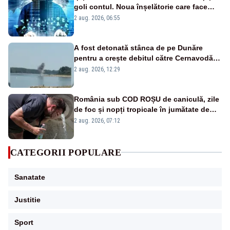
goli contul. Noua înșelătorie care face
victime pe Facebook și WhatsApp
2 aug. 2026, 06:55
A fost detonată stânca de pe Dunăre
pentru a crește debitul către Cernavodă –
VIDEO
2 aug. 2026, 12:29
România sub COD ROȘU de caniculă, zile
de foc și nopți tropicale în jumătate de
țară
2 aug. 2026, 07:12
CATEGORII POPULARE
Sanatate
Justitie
Sport