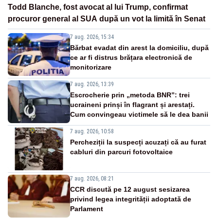
Todd Blanche, fost avocat al lui Trump, confirmat
procuror general al SUA după un vot la limită în Senat
7 aug. 2026, 15:34
Bărbat evadat din arest la domiciliu, după
ce ar fi distrus brățara electronică de
monitorizare
7 aug. 2026, 13:39
Escrocherie prin „metoda BNR”: trei
ucraineni prinși în flagrant și arestați.
Cum convingeau victimele să le dea banii
7 aug. 2026, 10:58
Percheziții la suspecți acuzați că au furat
cabluri din parcuri fotovoltaice
7 aug. 2026, 08:21
CCR discută pe 12 august sesizarea
privind legea integrității adoptată de
Parlament