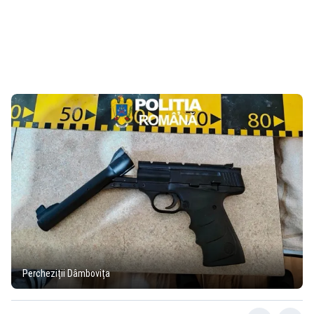
Percheziții Dâmbovița