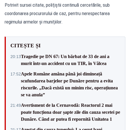
Potrivit sursei citate, poliţiştii continuă cercetările, sub
coordonarea procurorului de caz, pentru nerespectarea
regimului armelor şi muniţiilor.
CITEȘTE ȘI
Tragedie pe DN 67: Un bărbat de 33 de ani a
20:13
murit într-un accident cu un TIR, în Vâlcea
Apele Române amâna până joi dimineață
17:52
scufundarea barjelor pe Dunăre pentru a evita
riscurile. „Dacă există un minim risc, operațiunea
se va anula”
Avertisment de la Cernavodă: Reactorul 2 mai
21:49
poate funcționa doar șapte zile din cauza secetei pe
Dunăre. Când ar putea fi repornită Unitatea 1
Arestat din cauza tupeului: I-a cerut bani
21:17