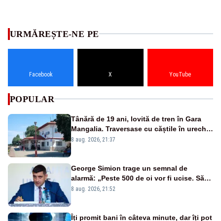
URMĂREȘTE-NE PE
Facebook
X
YouTube
POPULAR
Tânără de 19 ani, lovită de tren în Gara
Mangalia. Traversase cu căștile în urechi
liniile printr-un loc nepermis
8 aug. 2026, 21:37
George Simion trage un semnal de
alarmă: „Peste 500 de oi vor fi ucise. Să
vedem dacă ciobanii vor fi despăgubiți”
8 aug. 2026, 21:52
Îți promit bani în câteva minute, dar îți pot