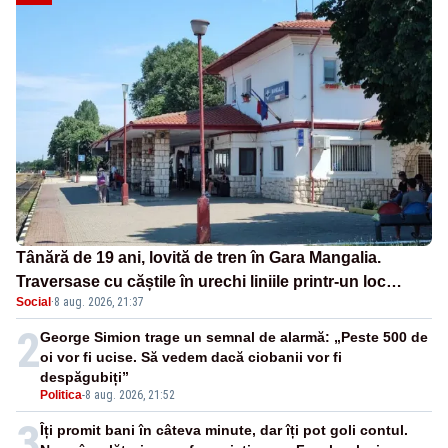
Tânără de 19 ani, lovită de tren în Gara Mangalia.
Traversase cu căștile în urechi liniile printr-un loc
Social
·
8 aug. 2026, 21:37
nepermis
2
George Simion trage un semnal de alarmă: „Peste 500 de
oi vor fi ucise. Să vedem dacă ciobanii vor fi
despăgubiți”
Politica
-
8 aug. 2026, 21:52
3
Îți promit bani în câteva minute, dar îți pot goli contul.