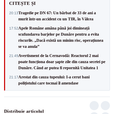
CITEȘTE ȘI
Tragedie pe DN 67: Un bărbat de 33 de ani a
20:13
murit într-un accident cu un TIR, în Vâlcea
Apele Române amâna până joi dimineață
17:52
scufundarea barjelor pe Dunăre pentru a evita
riscurile. „Dacă există un minim risc, operațiunea
se va anula”
Avertisment de la Cernavodă: Reactorul 2 mai
21:49
poate funcționa doar șapte zile din cauza secetei pe
Dunăre. Când ar putea fi repornită Unitatea 1
Arestat din cauza tupeului: I-a cerut bani
21:17
polițistului care tocmai îl amendase
Distribuie articolul