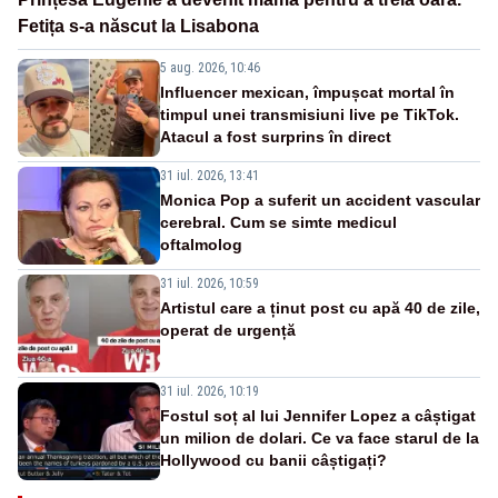
Fetița s-a născut la Lisabona
5 aug. 2026, 10:46
Influencer mexican, împușcat mortal în
timpul unei transmisiuni live pe TikTok.
Atacul a fost surprins în direct
31 iul. 2026, 13:41
Monica Pop a suferit un accident vascular
cerebral. Cum se simte medicul
oftalmolog
31 iul. 2026, 10:59
Artistul care a ținut post cu apă 40 de zile,
operat de urgență
31 iul. 2026, 10:19
Fostul soț al lui Jennifer Lopez a câștigat
un milion de dolari. Ce va face starul de la
Hollywood cu banii câștigați?