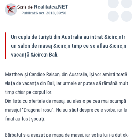
Realitatea.NET
Scris de
Publicat:
6 oct. 2018, 09:56
Un cuplu de turişti din Australia au intrat &icirc;ntr-
un salon de masaj &icirc;n timp ce se aflau &icirc;n
vacanţă &icirc;n Bali.
Matthew şi Candise Raison, din Australia, îşi vor aminti toată
viaţa de vacanţa din Bali, iar urmele ar putea să rămână mult
timp chiar pe corpul lor.
Din lista cu ofertele de masaj, au ales-o pe cea mai scumpă
masajul "Dragonul roşu". Nu au ştiut despre ce e vorba, iar la
final au fost şocaţi.
Bărbatul s-a aşezat pe masa de masaj, iar soţia lui i-a dat ok-