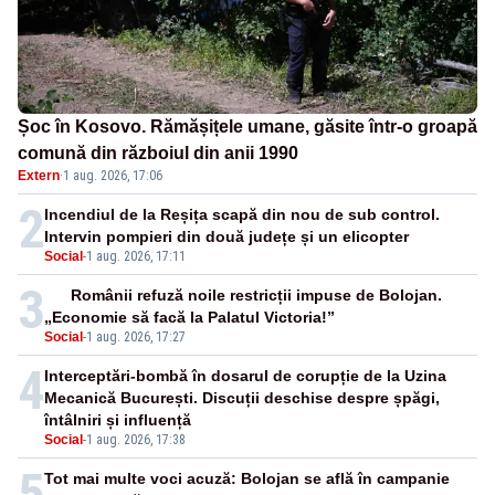
Șoc în Kosovo. Rămășițele umane, găsite într-o groapă
comună din războiul din anii 1990
Extern
·
1 aug. 2026, 17:06
2
Incendiul de la Reșița scapă din nou de sub control.
Intervin pompieri din două județe și un elicopter
Social
-
1 aug. 2026, 17:11
3
Românii refuză noile restricții impuse de Bolojan.
„Economie să facă la Palatul Victoria!”
Social
-
1 aug. 2026, 17:27
4
Interceptări-bombă în dosarul de corupție de la Uzina
Mecanică București. Discuții deschise despre șpăgi,
întâlniri și influență
Social
-
1 aug. 2026, 17:38
5
Tot mai multe voci acuză: Bolojan se află în campanie