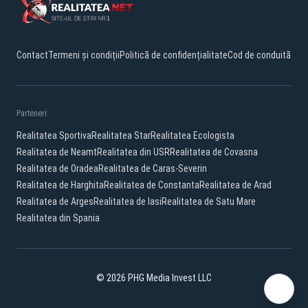
Contact
Termeni și condiții
Politică de confidențialitate
Cod de conduită
Parteneri:
Realitatea Sportiva
Realitatea Star
Realitatea Ecologista
Realitatea de Neamt
Realitatea din USR
Realitatea de Covasna
Realitatea de Oradea
Realitatea de Caras-Severin
Realitatea de Harghita
Realitatea de Constanta
Realitatea de Arad
Realitatea de Arges
Realitatea de Iasi
Realitatea de Satu Mare
Realitatea din Spania
© 2026 PHG Media Invest LLC
Facebook
YouTube
X
TikTok