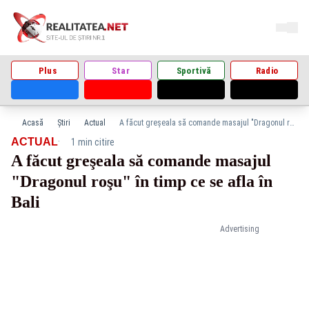
Plus
Star
Sportivă
Radio
Acasă
Știri
Actual
A făcut greşeala să comande masajul "Dragonul roşu" în timp ce se afla în Bali
·
ACTUAL
1 min citire
A făcut greşeala să comande masajul
"Dragonul roşu" în timp ce se afla în
Bali
Advertising