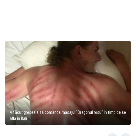
A făcut greşeala să comande masajul "Dragonul roşu" în timp ce se
afla în Bali