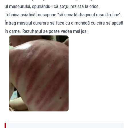
ul maseurului, spunându-i că soţul rezistă la orice.
Tehnica asiatică presupune "să scoată dragonul roşu din tine".
Întreg masajul durerors se face cu o monedă cu care se apasă
în carne. Rezultatul se poate vedea mai jos: