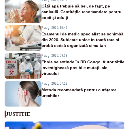
Câtă apă trebuie să bei, de fapt, pe
caniculă. Cantitățile recomandate pentru
copii și adulți
7 aug. 2026, 15:42
Examenul de medic specialist se schimbă
din 2026. Subiecte unice în toată țara și
probă scrisă organizată simultan
7 aug. 2026, 09:38
Ebola se extinde în RD Congo. Autoritățile
investighează posibile mutații ale
virusului
7 aug. 2026, 07:23
Metoda recomandată pentru curățarea
urechilor
JUSTITIE