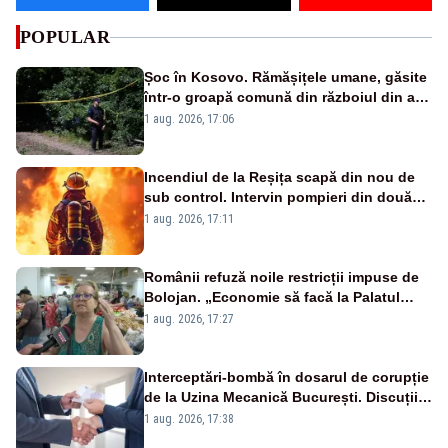
POPULAR
Șoc în Kosovo. Rămășițele umane, găsite
într-o groapă comună din războiul din anii
1990
1 aug. 2026, 17:06
Incendiul de la Reșița scapă din nou de
sub control. Intervin pompieri din două
județe și un elicopter
1 aug. 2026, 17:11
Românii refuză noile restricții impuse de
Bolojan. „Economie să facă la Palatul
Victoria!”
1 aug. 2026, 17:27
Interceptări-bombă în dosarul de corupție
de la Uzina Mecanică București. Discuții
deschise despre șpăgi, întâlniri și
1 aug. 2026, 17:38
influență