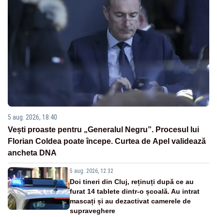
5 aug. 2026, 18:40
Vești proaste pentru „Generalul Negru”. Procesul lui
Florian Coldea poate începe. Curtea de Apel validează
ancheta DNA
5 aug. 2026, 12:32
Doi tineri din Cluj, reținuți după ce au
furat 14 tablete dintr-o școală. Au intrat
mascați și au dezactivat camerele de
supraveghere