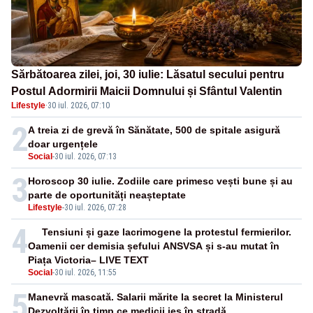
Sărbătoarea zilei, joi, 30 iulie: Lăsatul secului pentru
Postul Adormirii Maicii Domnului și Sfântul Valentin
Lifestyle
·
30 iul. 2026, 07:10
2
A treia zi de grevă în Sănătate, 500 de spitale asigură
doar urgențele
Social
-
30 iul. 2026, 07:13
3
Horoscop 30 iulie. Zodiile care primesc vești bune și au
parte de oportunități neașteptate
Lifestyle
-
30 iul. 2026, 07:28
4
Tensiuni și gaze lacrimogene la protestul fermierilor.
Oamenii cer demisia șefului ANSVSA și s-au mutat în
Piața Victoria– LIVE TEXT
Social
-
30 iul. 2026, 11:55
5
Manevră mascată. Salarii mărite la secret la Ministerul
Dezvoltării în timp ce medicii ies în stradă