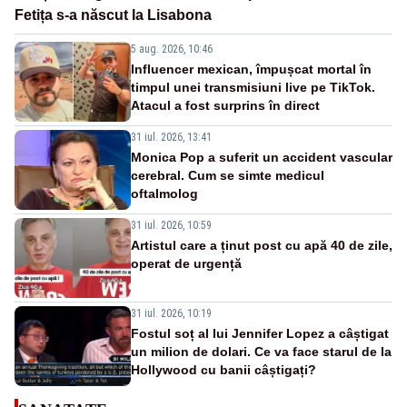
Fetița s-a născut la Lisabona
5 aug. 2026, 10:46
Influencer mexican, împușcat mortal în
timpul unei transmisiuni live pe TikTok.
Atacul a fost surprins în direct
31 iul. 2026, 13:41
Monica Pop a suferit un accident vascular
cerebral. Cum se simte medicul
oftalmolog
31 iul. 2026, 10:59
Artistul care a ținut post cu apă 40 de zile,
operat de urgență
31 iul. 2026, 10:19
Fostul soț al lui Jennifer Lopez a câștigat
un milion de dolari. Ce va face starul de la
Hollywood cu banii câștigați?