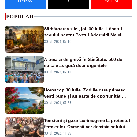
Facebook
X
YouTube
POPULAR
Sărbătoarea zilei, joi, 30 iulie: Lăsatul
secului pentru Postul Adormirii Maicii
Domnului și Sfântul Valentin
30 iul. 2026, 07:10
A treia zi de grevă în Sănătate, 500 de
spitale asigură doar urgențele
30 iul. 2026, 07:13
Horoscop 30 iulie. Zodiile care primesc
vești bune și au parte de oportunități
neașteptate
30 iul. 2026, 07:28
Tensiuni și gaze lacrimogene la protestul
fermierilor. Oamenii cer demisia șefului
ANSVSA și s-au mutat în Piața Victoria–
30 iul. 2026, 11:55