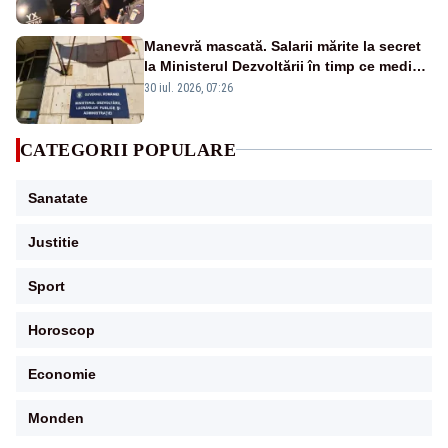
LIVE TEXT
Manevră mascată. Salarii mărite la secret
la Ministerul Dezvoltării în timp ce medicii
ies în stradă
30 iul. 2026, 07:26
CATEGORII POPULARE
Sanatate
Justitie
Sport
Horoscop
Economie
Monden