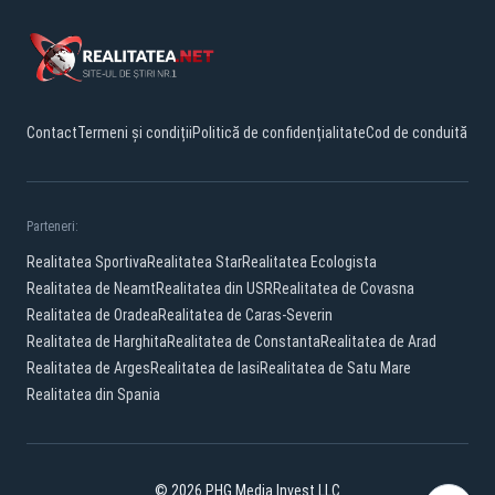
Contact
Termeni și condiții
Politică de confidențialitate
Cod de conduită
Parteneri:
Realitatea Sportiva
Realitatea Star
Realitatea Ecologista
Realitatea de Neamt
Realitatea din USR
Realitatea de Covasna
Realitatea de Oradea
Realitatea de Caras-Severin
Realitatea de Harghita
Realitatea de Constanta
Realitatea de Arad
Realitatea de Arges
Realitatea de Iasi
Realitatea de Satu Mare
Realitatea din Spania
© 2026 PHG Media Invest LLC