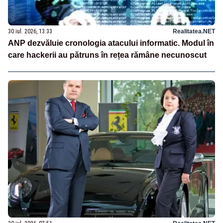
30 iul. 2026, 13:33
Realitatea.NET
ANP dezvăluie cronologia atacului informatic. Modul în
care hackerii au pătruns în rețea rămâne necunoscut