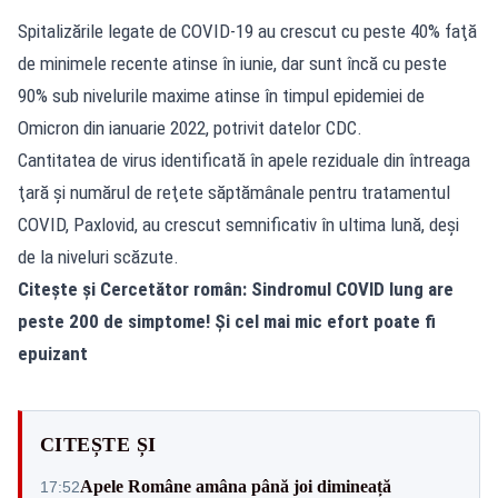
Spitalizările legate de COVID-19 au crescut cu peste 40% faţă
de minimele recente atinse în iunie, dar sunt încă cu peste
90% sub nivelurile maxime atinse în timpul epidemiei de
Omicron din ianuarie 2022, potrivit datelor CDC.
Cantitatea de virus identificată în apele reziduale din întreaga
ţară şi numărul de reţete săptămânale pentru tratamentul
COVID, Paxlovid, au crescut semnificativ în ultima lună, deşi
de la niveluri scăzute.
Citește și
Cercetător român: Sindromul COVID lung are
peste 200 de simptome! Și cel mai mic efort poate fi
epuizant
CITEȘTE ȘI
Apele Române amâna până joi dimineață
17:52