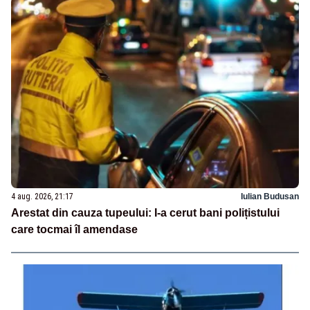
4 aug. 2026, 21:17
Iulian Budusan
Arestat din cauza tupeului: I-a cerut bani polițistului
care tocmai îl amendase