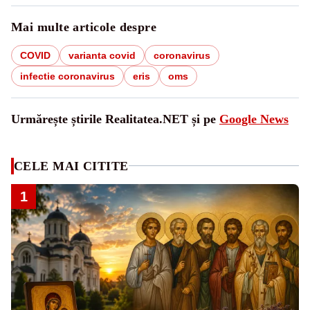
Mai multe articole despre
COVID
varianta covid
coronavirus
infectie coronavirus
eris
oms
Urmărește știrile Realitatea.NET și pe
Google News
CELE MAI CITITE
1