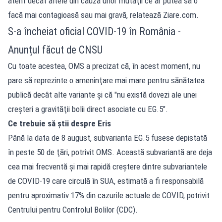
atent decât altele din cauza unor mutaţii ce ar putea să o
facă mai contagioasă sau mai gravă, relatează Ziare.com.
S-a încheiat oficial COVID-19 în România -
Anunțul făcut de CNSU
Cu toate acestea, OMS a precizat că, în acest moment, nu
pare să reprezinte o ameninţare mai mare pentru sănătatea
publică decât alte variante şi că "nu există dovezi ale unei
creşteri a gravităţii bolii direct asociate cu EG.5".
Ce trebuie să știi despre Eris
Până la data de 8 august, subvarianta EG.5 fusese depistată
în peste 50 de ţări, potrivit OMS. Această subvariantă are deja
cea mai frecventă şi mai rapidă creştere dintre subvariantele
de COVID-19 care circulă în SUA, estimată a fi responsabilă
pentru aproximativ 17% din cazurile actuale de COVID, potrivit
Centrului pentru Controlul Bolilor (CDC).