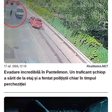
17 iul. 2026, 12:10
Realitatea.NET
Evadare incredibilă în Pantelimon. Un traficant șchiop
a sărit de la etaj și a fentat polițiștii chiar în timpul
percheziției