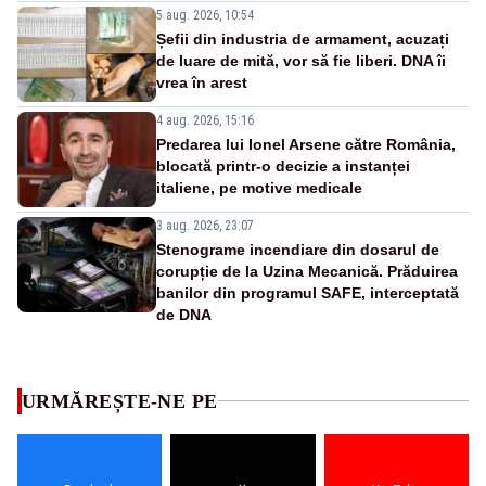
5 aug. 2026, 10:54
Șefii din industria de armament, acuzați
de luare de mită, vor să fie liberi. DNA îi
vrea în arest
4 aug. 2026, 15:16
Predarea lui Ionel Arsene către România,
blocată printr-o decizie a instanței
italiene, pe motive medicale
3 aug. 2026, 23:07
Stenograme incendiare din dosarul de
corupție de la Uzina Mecanică. Prăduirea
banilor din programul SAFE, interceptată
de DNA
URMĂREȘTE-NE PE