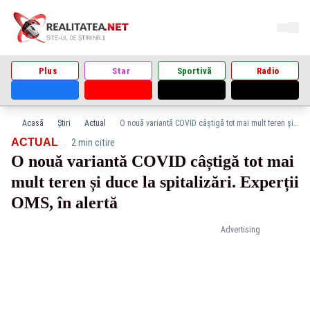
Plus
Star
Sportivă
Radio
Acasă
Știri
Actual
O nouă variantă COVID câștigă tot mai mult teren și duce la spitalizări. Experții OMS, în alertă
·
ACTUAL
2 min citire
O nouă variantă COVID câștigă tot mai
mult teren și duce la spitalizări. Experții
OMS, în alertă
Advertising