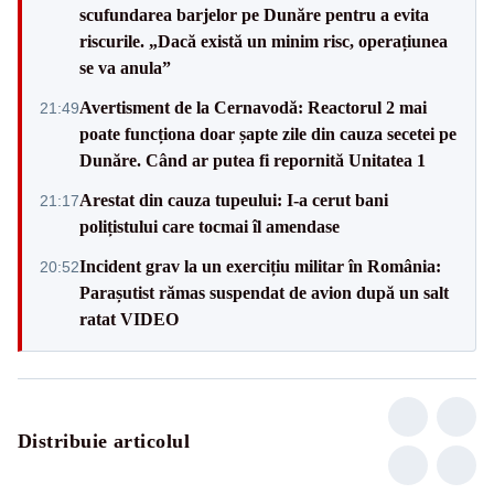
scufundarea barjelor pe Dunăre pentru a evita
riscurile. „Dacă există un minim risc, operațiunea
se va anula”
Avertisment de la Cernavodă: Reactorul 2 mai
21:49
poate funcționa doar șapte zile din cauza secetei pe
Dunăre. Când ar putea fi repornită Unitatea 1
Arestat din cauza tupeului: I-a cerut bani
21:17
polițistului care tocmai îl amendase
Incident grav la un exercițiu militar în România:
20:52
Parașutist rămas suspendat de avion după un salt
ratat VIDEO
Distribuie articolul