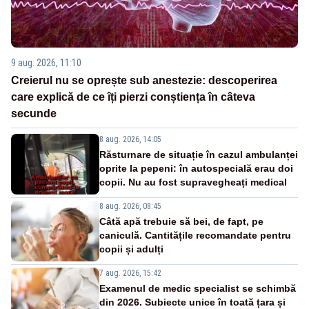
9 aug. 2026, 11:10
Creierul nu se oprește sub anestezie: descoperirea
care explică de ce îți pierzi conștiența în câteva
secunde
8 aug. 2026, 14:05
Răsturnare de situație în cazul ambulanței
oprite la pepeni: în autospecială erau doi
copii. Nu au fost supravegheați medical
8 aug. 2026, 08:45
Câtă apă trebuie să bei, de fapt, pe
caniculă. Cantitățile recomandate pentru
copii și adulți
7 aug. 2026, 15:42
Examenul de medic specialist se schimbă
din 2026. Subiecte unice în toată țara și