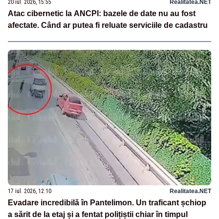
20 iul. 2026, 15:55
Realitatea.NET
Atac cibernetic la ANCPI: bazele de date nu au fost
afectate. Când ar putea fi reluate serviciile de cadastru
17 iul. 2026, 12:10
Realitatea.NET
Evadare incredibilă în Pantelimon. Un traficant șchiop
a sărit de la etaj și a fentat polițiștii chiar în timpul