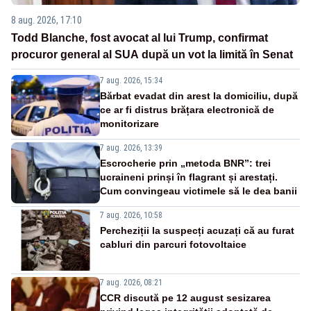
8 aug. 2026, 17:10
Todd Blanche, fost avocat al lui Trump, confirmat
procuror general al SUA după un vot la limită în Senat
7 aug. 2026, 15:34
Bărbat evadat din arest la domiciliu, după
ce ar fi distrus brățara electronică de
monitorizare
7 aug. 2026, 13:39
Escrocherie prin „metoda BNR”: trei
ucraineni prinși în flagrant și arestați.
Cum convingeau victimele să le dea banii
7 aug. 2026, 10:58
Percheziții la suspecți acuzați că au furat
cabluri din parcuri fotovoltaice
7 aug. 2026, 08:21
CCR discută pe 12 august sesizarea