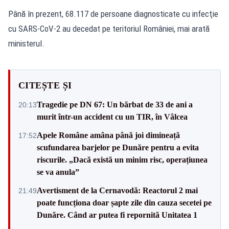
Până în prezent, 68.117 de persoane diagnosticate cu infecţie
cu SARS-CoV-2 au decedat pe teritoriul României, mai arată
ministerul.
CITEȘTE ȘI
Tragedie pe DN 67: Un bărbat de 33 de ani a
20:13
murit într-un accident cu un TIR, în Vâlcea
Apele Române amâna până joi dimineață
17:52
scufundarea barjelor pe Dunăre pentru a evita
riscurile. „Dacă există un minim risc, operațiunea
se va anula”
Avertisment de la Cernavodă: Reactorul 2 mai
21:49
poate funcționa doar șapte zile din cauza secetei pe
Dunăre. Când ar putea fi repornită Unitatea 1