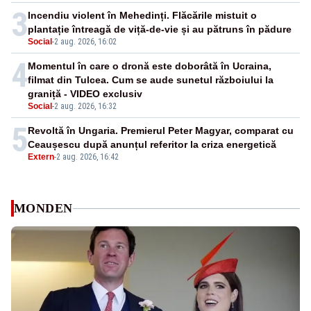
3
Incendiu violent în Mehedinți. Flăcările mistuit o
plantație întreagă de viță-de-vie și au pătruns în pădure
Social
-
2 aug. 2026, 16:02
4
Momentul în care o dronă este doborâtă în Ucraina,
filmat din Tulcea. Cum se aude sunetul războiului la
graniță - VIDEO exclusiv
Social
-
2 aug. 2026, 16:32
5
Revoltă în Ungaria. Premierul Peter Magyar, comparat cu
Ceaușescu după anunțul referitor la criza energetică
Extern
-
2 aug. 2026, 16:42
MONDEN