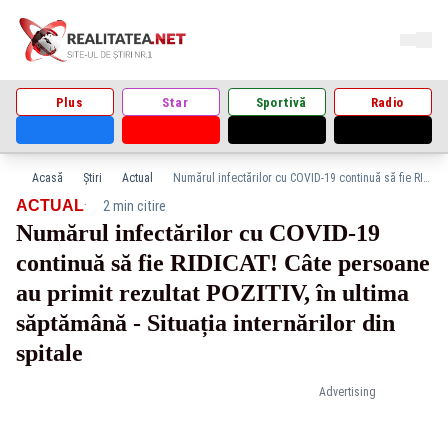
Plus
Star
Sportivă
Radio
Acasă
Știri
Actual
Numărul infectărilor cu COVID-19 continuă să fie RIDICAT! Câte persoane au primit rezultat POZITIV, în ultima săptămână - Situația internărilor din spitale
·
ACTUAL
2 min citire
Numărul infectărilor cu COVID-19
continuă să fie RIDICAT! Câte persoane
au primit rezultat POZITIV, în ultima
săptămână - Situația internărilor din
spitale
Advertising