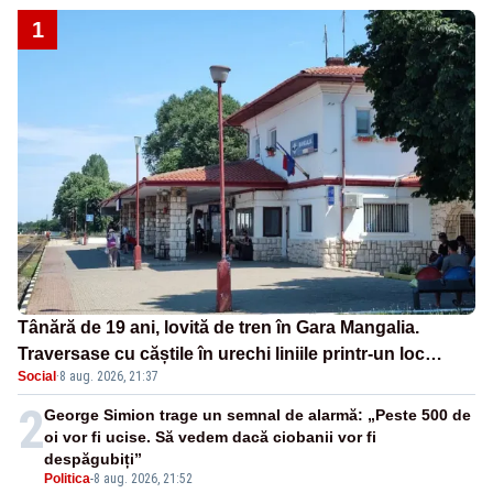
1
Tânără de 19 ani, lovită de tren în Gara Mangalia.
Traversase cu căștile în urechi liniile printr-un loc
Social
·
8 aug. 2026, 21:37
nepermis
2
George Simion trage un semnal de alarmă: „Peste 500 de
oi vor fi ucise. Să vedem dacă ciobanii vor fi
despăgubiți”
Politica
-
8 aug. 2026, 21:52