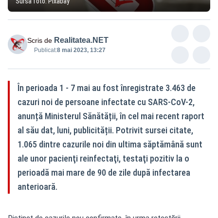
Sursa foto: Pixabay
Realitatea.NET
Scris de
Publicat:
8 mai 2023, 13:27
În perioada 1 - 7 mai au fost înregistrate 3.463 de
cazuri noi de persoane infectate cu SARS-CoV-2,
anunță Ministerul Sănătății, în cel mai recent raport
al său dat, luni, publicității. Potrivit sursei citate,
1.065 dintre cazurile noi din ultima săptămână sunt
ale unor pacienţi reinfectaţi, testaţi pozitiv la o
perioadă mai mare de 90 de zile după infectarea
anterioară.
Distinct de cazurile nou confirmate, în urma retestării