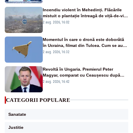
Incendiu violent în Mehedinți. Flăcările
mistuit o plantație întreagă de viță-de-vie
și au pătruns în pădure
2 aug. 2026, 16:02
Momentul în care o dronă este doborâtă
în Ucraina, filmat din Tulcea. Cum se aude
sunetul războiului la graniță - VIDEO
2 aug. 2026, 16:32
exclusiv
Revoltă în Ungaria. Premierul Peter
Magyar, comparat cu Ceaușescu după
anunțul referitor la criza energetică
2 aug. 2026, 16:42
CATEGORII POPULARE
Sanatate
Justitie