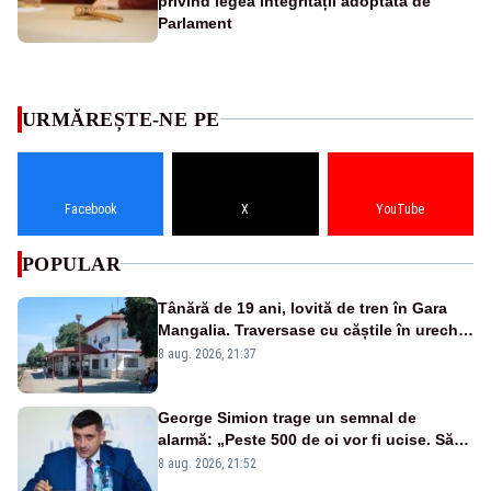
privind legea integrității adoptată de
Parlament
URMĂREȘTE-NE PE
Facebook
X
YouTube
POPULAR
Tânără de 19 ani, lovită de tren în Gara
Mangalia. Traversase cu căștile în urechi
liniile printr-un loc nepermis
8 aug. 2026, 21:37
George Simion trage un semnal de
alarmă: „Peste 500 de oi vor fi ucise. Să
vedem dacă ciobanii vor fi despăgubiți”
8 aug. 2026, 21:52