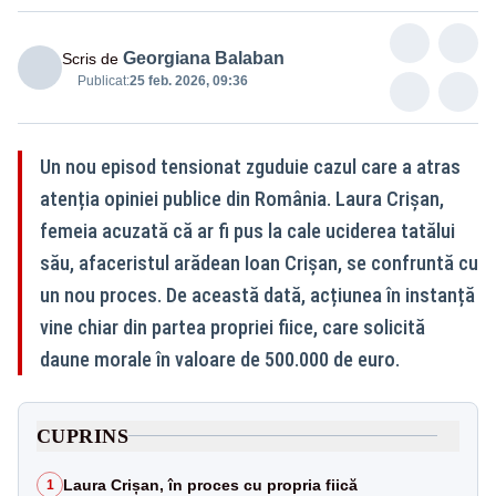
Georgiana Balaban
Scris de
Publicat:
25 feb. 2026, 09:36
Un nou episod tensionat zguduie cazul care a atras
atenția opiniei publice din România. Laura Crișan,
femeia acuzată că ar fi pus la cale uciderea tatălui
său, afaceristul arădean Ioan Crișan, se confruntă cu
un nou proces. De această dată, acțiunea în instanță
vine chiar din partea propriei fiice, care solicită
daune morale în valoare de 500.000 de euro.
CUPRINS
Laura Crișan, în proces cu propria fiică
1