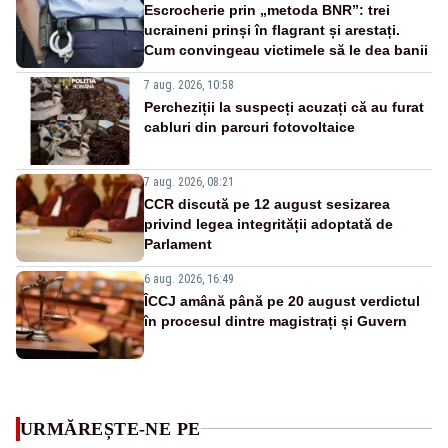
Escrocherie prin „metoda BNR”: trei
ucraineni prinși în flagrant și arestați.
Cum convingeau victimele să le dea banii
7 aug. 2026, 10:58
Percheziții la suspecți acuzați că au furat
cabluri din parcuri fotovoltaice
7 aug. 2026, 08:21
CCR discută pe 12 august sesizarea
privind legea integrității adoptată de
Parlament
6 aug. 2026, 16:49
ÎCCJ amână până pe 20 august verdictul
în procesul dintre magistrați și Guvern
URMĂREȘTE-NE PE