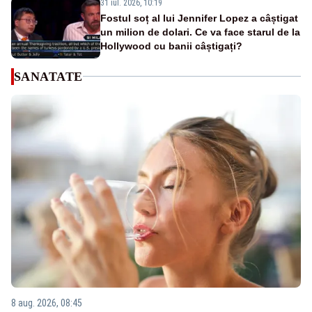
31 iul. 2026, 10:19
Fostul soț al lui Jennifer Lopez a câștigat
un milion de dolari. Ce va face starul de la
Hollywood cu banii câștigați?
SANATATE
8 aug. 2026, 08:45