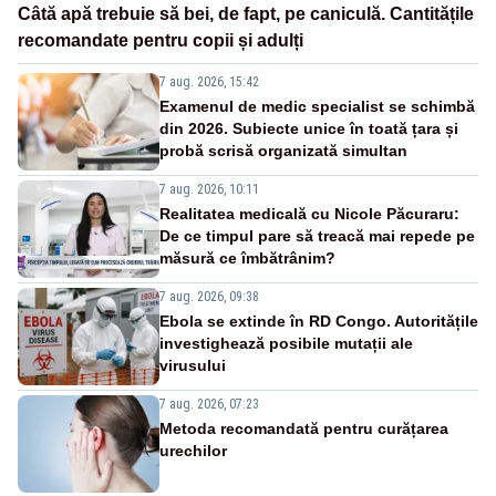
Câtă apă trebuie să bei, de fapt, pe caniculă. Cantitățile
recomandate pentru copii și adulți
7 aug. 2026, 15:42
Examenul de medic specialist se schimbă
din 2026. Subiecte unice în toată țara și
probă scrisă organizată simultan
7 aug. 2026, 10:11
Realitatea medicală cu Nicole Păcuraru:
De ce timpul pare să treacă mai repede pe
măsură ce îmbătrânim?
7 aug. 2026, 09:38
Ebola se extinde în RD Congo. Autoritățile
investighează posibile mutații ale
virusului
7 aug. 2026, 07:23
Metoda recomandată pentru curățarea
urechilor