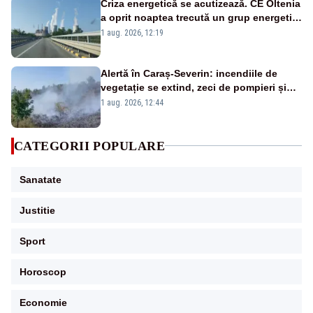
Criza energetică se acutizează. CE Oltenia
a oprit noaptea trecută un grup energetic
de la Rovinari
1 aug. 2026, 12:19
Alertă în Caraș-Severin: incendiile de
vegetație se extind, zeci de pompieri și
silvicultori se luptă cu flăcările - VIDEO
1 aug. 2026, 12:44
CATEGORII POPULARE
Sanatate
Justitie
Sport
Horoscop
Economie