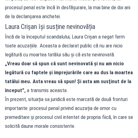
procesul penal este încă în desfășurare, la mai bine de doi ani
de la declanșarea anchetei.
Laura Crișan își susține nevinovăția
Încă de la începutul scandalului, Laura Crișan a negat ferm
toate acuzațiile. Aceasta a declarat public că nu are nicio
legătură cu moartea tatălui său și că este nevinovată.
„Vreau doar să spun că sunt nevinovată şi nu am nicio
legătură cu faptele şi împrejurările care au dus la moartea
tatălui meu. Asta vreau să spun! Şi asta am susţinut de la
început”,
a transmis aceasta.
În prezent, situația sa juridică este marcată de două fronturi
importante: procesul penal privind acuzația de omor cu
premeditare și procesul civil intentat de propria fiică, în care se
solicită daune morale consistente.