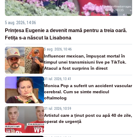
5 aug. 2026, 14:06
Prințesa Eugenie a devenit mamă pentru a treia oară.
Fetița s-a născut la Lisabona
5 aug. 2026, 10:46
Influencer mexican, împușcat mortal în
timpul unei transmisiuni live pe TikTok.
Atacul a fost surprins în direct
31 iul. 2026, 13:41
Monica Pop a suferit un accident vascular
cerebral. Cum se simte medicul
oftalmolog
31 iul. 2026, 10:59
Artistul care a ținut post cu apă 40 de zile,
operat de urgență