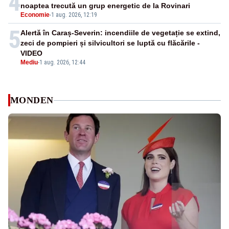
4
noaptea trecută un grup energetic de la Rovinari
Economie
-
1 aug. 2026, 12:19
5
Alertă în Caraș-Severin: incendiile de vegetație se extind,
zeci de pompieri și silvicultori se luptă cu flăcările -
VIDEO
Mediu
-
1 aug. 2026, 12:44
MONDEN