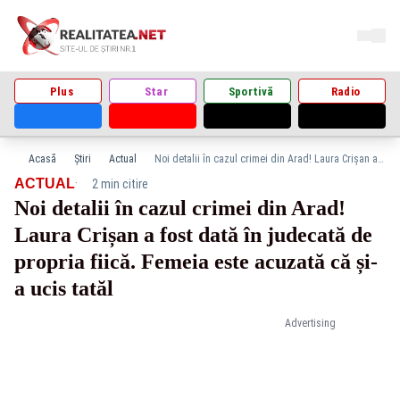
Plus
Star
Sportivă
Radio
Acasă
Știri
Actual
Noi detalii în cazul crimei din Arad! Laura Crișan a fost dată în judecată de propria fiică. Femeia este acuzată că și-a ucis tatăl
·
ACTUAL
2 min citire
Noi detalii în cazul crimei din Arad!
Laura Crișan a fost dată în judecată de
propria fiică. Femeia este acuzată că și-
a ucis tatăl
Advertising