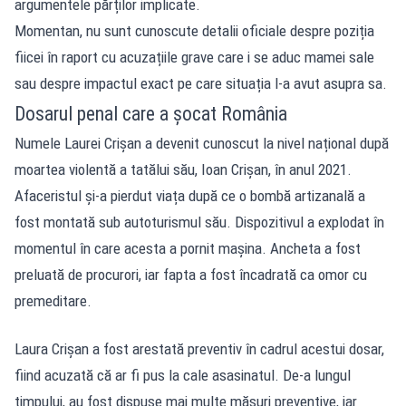
argumentele părților implicate.
Momentan, nu sunt cunoscute detalii oficiale despre poziția
fiicei în raport cu acuzațiile grave care i se aduc mamei sale
sau despre impactul exact pe care situația l-a avut asupra sa.
Dosarul penal care a șocat România
Numele Laurei Crișan a devenit cunoscut la nivel național după
moartea violentă a tatălui său, Ioan Crișan, în anul 2021.
Afaceristul și-a pierdut viața după ce o bombă artizanală a
fost montată sub autoturismul său. Dispozitivul a explodat în
momentul în care acesta a pornit mașina. Ancheta a fost
preluată de procurori, iar fapta a fost încadrată ca omor cu
premeditare.
Laura Crișan a fost arestată preventiv în cadrul acestui dosar,
fiind acuzată că ar fi pus la cale asasinatul. De-a lungul
timpului, au fost dispuse mai multe măsuri preventive, iar