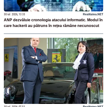
30 iul. 2026, 13:33
Realitatea.NET
ANP dezvăluie cronologia atacului informatic. Modul în
care hackerii au pătruns în rețea rămâne necunoscut
30 iul. 2026, 07:51
Realitatea.NET