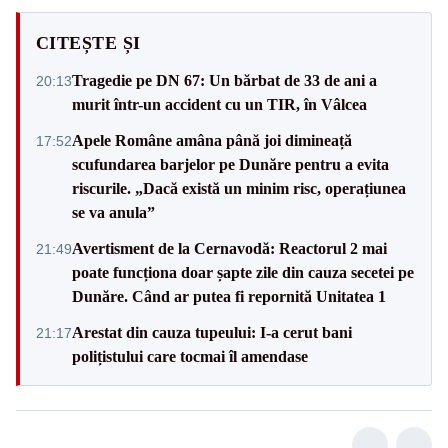
CITEȘTE ȘI
Tragedie pe DN 67: Un bărbat de 33 de ani a
20:13
murit într-un accident cu un TIR, în Vâlcea
Apele Române amâna până joi dimineață
17:52
scufundarea barjelor pe Dunăre pentru a evita
riscurile. „Dacă există un minim risc, operațiunea
se va anula”
Avertisment de la Cernavodă: Reactorul 2 mai
21:49
poate funcționa doar șapte zile din cauza secetei pe
Dunăre. Când ar putea fi repornită Unitatea 1
Arestat din cauza tupeului: I-a cerut bani
21:17
polițistului care tocmai îl amendase