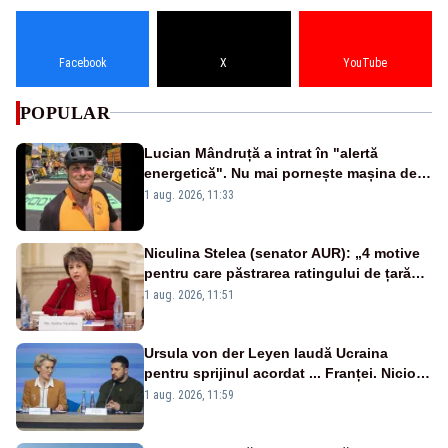
Facebook
X
YouTube
POPULAR
Lucian Mândruță a intrat în "alertă
energetică". Nu mai pornește mașina de
spălat seara
1 aug. 2026, 11:33
Niculina Stelea (senator AUR): „4 motive
pentru care păstrarea ratingului de țară
nu este o reușită pentru Guvernul
1 aug. 2026, 11:51
Bolojan”
Ursula von der Leyen laudă Ucraina
pentru sprijinul acordat ... Franței. Nicio
reacție privind ajutorul energetic promis
1 aug. 2026, 11:59
României