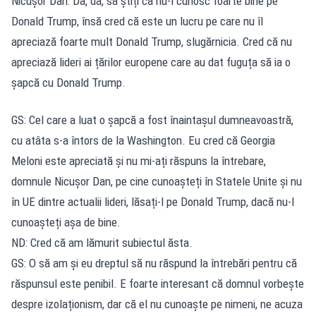
Nicușor Dan: Da, da, să știți că nu-l cunosc foarte bine pe
Donald Trump, însă cred că este un lucru pe care nu îl
apreciază foarte mult Donald Trump, slugărnicia. Cred că nu
apreciază lideri ai țărilor europene care au dat fuguța să ia o
șapcă cu Donald Trump.
GS: Cel care a luat o șapcă a fost înaintașul dumneavoastră,
cu atâta s-a întors de la Washington. Eu cred că Georgia
Meloni este apreciată și nu mi-ați răspuns la întrebare,
domnule Nicușor Dan, pe cine cunoașteți în Statele Unite și nu
în UE dintre actualii lideri, lăsați-l pe Donald Trump, dacă nu-l
cunoașteți așa de bine.
ND: Cred că am lămurit subiectul ăsta.
GS: O să am și eu dreptul să nu răspund la întrebări pentru că
răspunsul este penibil. E foarte interesant că domnul vorbește
despre izolaționism, dar că el nu cunoaște pe nimeni, ne acuza