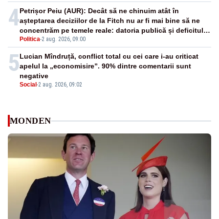
4
Petrișor Peiu (AUR): Decât să ne chinuim atât în
așteptarea deciziilor de la Fitch nu ar fi mai bine să ne
concentrăm pe temele reale: datoria publică și deficitul
Politica
-
2 aug. 2026, 09:00
bugetar?
5
Lucian Mîndruță, conflict total cu cei care i-au criticat
apelul la „economisire”. 90% dintre comentarii sunt
negative
Social
-
2 aug. 2026, 09:02
MONDEN