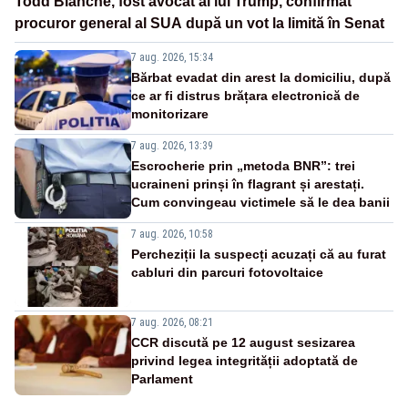
Todd Blanche, fost avocat al lui Trump, confirmat
procuror general al SUA după un vot la limită în Senat
7 aug. 2026, 15:34
Bărbat evadat din arest la domiciliu, după
ce ar fi distrus brățara electronică de
monitorizare
7 aug. 2026, 13:39
Escrocherie prin „metoda BNR”: trei
ucraineni prinși în flagrant și arestați.
Cum convingeau victimele să le dea banii
7 aug. 2026, 10:58
Percheziții la suspecți acuzați că au furat
cabluri din parcuri fotovoltaice
7 aug. 2026, 08:21
CCR discută pe 12 august sesizarea
privind legea integrității adoptată de
Parlament