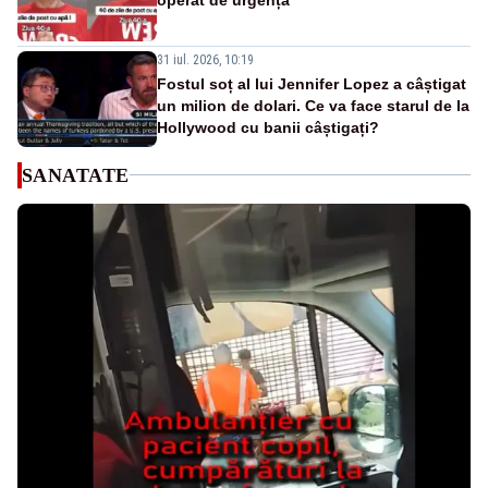
31 iul. 2026, 10:19
Fostul soț al lui Jennifer Lopez a câștigat
un milion de dolari. Ce va face starul de la
Hollywood cu banii câștigați?
SANATATE