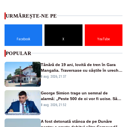
URMĂREȘTE-NE PE
Facebook
X
YouTube
POPULAR
Tânără de 19 ani, lovită de tren în Gara
Mangalia. Traversase cu căștile în urechi
liniile printr-un loc nepermis
8 aug. 2026, 21:37
George Simion trage un semnal de
alarmă: „Peste 500 de oi vor fi ucise. Să
vedem dacă ciobanii vor fi despăgubiți”
8 aug. 2026, 21:52
A fost detonată stânca de pe Dunăre
pentru a crește debitul către Cernavodă –