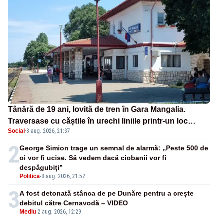
Tânără de 19 ani, lovită de tren în Gara Mangalia.
Traversase cu căștile în urechi liniile printr-un loc
Social
·
8 aug. 2026, 21:37
nepermis
2
George Simion trage un semnal de alarmă: „Peste 500 de
oi vor fi ucise. Să vedem dacă ciobanii vor fi
despăgubiți”
Politica
-
8 aug. 2026, 21:52
3
A fost detonată stânca de pe Dunăre pentru a crește
debitul către Cernavodă – VIDEO
Mediu
-
2 aug. 2026, 12:29