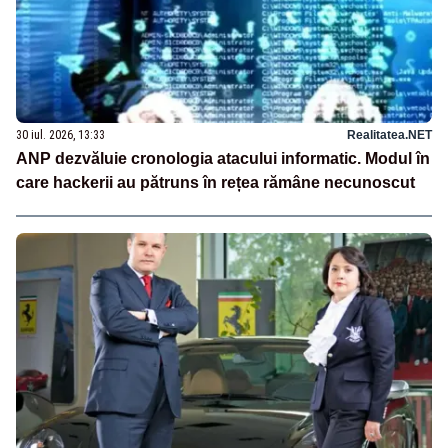
30 iul. 2026, 13:33
Realitatea.NET
ANP dezvăluie cronologia atacului informatic. Modul în
care hackerii au pătruns în rețea rămâne necunoscut