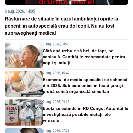
8 aug. 2026, 14:05
Răsturnare de situație în cazul ambulanței oprite la
pepeni: în autospecială erau doi copii. Nu au fost
supravegheați medical
8 aug. 2026, 08:45
Câtă apă trebuie să bei, de fapt, pe
caniculă. Cantitățile recomandate pentru
copii și adulți
7 aug. 2026, 15:42
Examenul de medic specialist se schimbă
din 2026. Subiecte unice în toată țara și
probă scrisă organizată simultan
7 aug. 2026, 09:38
Ebola se extinde în RD Congo. Autoritățile
investighează posibile mutații ale
virusului
7 aug. 2026, 07:23