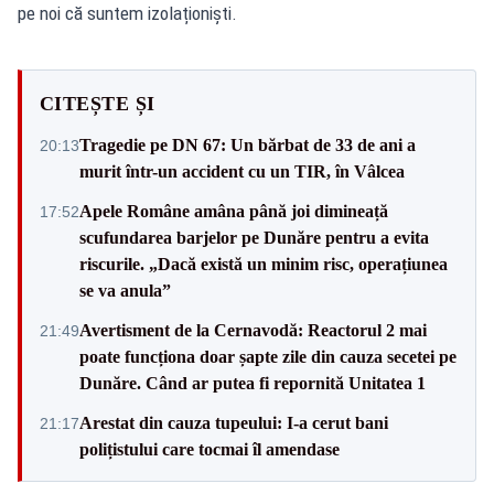
pe noi că suntem izolaționiști.
CITEȘTE ȘI
Tragedie pe DN 67: Un bărbat de 33 de ani a
20:13
murit într-un accident cu un TIR, în Vâlcea
Apele Române amâna până joi dimineață
17:52
scufundarea barjelor pe Dunăre pentru a evita
riscurile. „Dacă există un minim risc, operațiunea
se va anula”
Avertisment de la Cernavodă: Reactorul 2 mai
21:49
poate funcționa doar șapte zile din cauza secetei pe
Dunăre. Când ar putea fi repornită Unitatea 1
Arestat din cauza tupeului: I-a cerut bani
21:17
polițistului care tocmai îl amendase