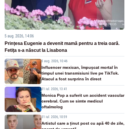
5 aug. 2026, 14:06
Prințesa Eugenie a devenit mamă pentru a treia oară.
Fetița s-a născut la Lisabona
5 aug. 2026, 10:46
Influencer mexican, împușcat mortal în
timpul unei transmisiuni live pe TikTok.
Atacul a fost surprins în direct
31 iul. 2026, 13:41
Monica Pop a suferit un accident vascular
cerebral. Cum se simte medicul
oftalmolog
31 iul. 2026, 10:59
Artistul care a ținut post cu apă 40 de zile,
operat de urgență