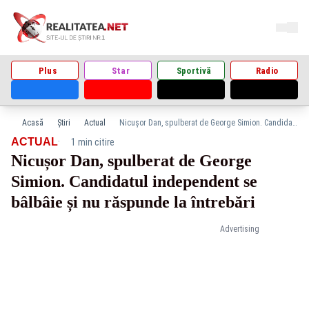
Plus
Star
Sportivă
Radio
Acasă
Știri
Actual
Nicușor Dan, spulberat de George Simion. Candidatul independent se bâlbâie și nu răspunde la întrebări
·
ACTUAL
1 min citire
Nicușor Dan, spulberat de George
Simion. Candidatul independent se
bâlbâie și nu răspunde la întrebări
Advertising