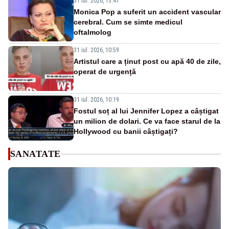
31 iul. 2026, 13:41
Monica Pop a suferit un accident vascular
cerebral. Cum se simte medicul
oftalmolog
31 iul. 2026, 10:59
Artistul care a ținut post cu apă 40 de zile,
operat de urgență
31 iul. 2026, 10:19
Fostul soț al lui Jennifer Lopez a câștigat
un milion de dolari. Ce va face starul de la
Hollywood cu banii câștigați?
SANATATE