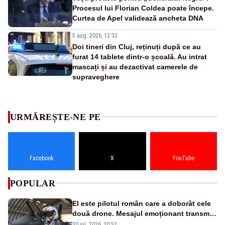
Procesul lui Florian Coldea poate începe.
Curtea de Apel validează ancheta DNA
5 aug. 2026, 12:32
Doi tineri din Cluj, reținuți după ce au
furat 14 tablete dintr-o școală. Au intrat
mascați și au dezactivat camerele de
supraveghere
URMĂREȘTE-NE PE
Facebook
X
YouTube
POPULAR
El este pilotul român care a doborât cele
două drone. Mesajul emoționant transmis
românilor - VIDEO
30 iul. 2026, 20:52