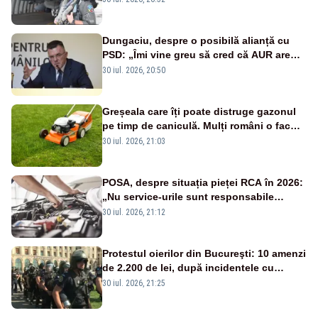
Dungaciu, despre o posibilă alianță cu
PSD: „Îmi vine greu să cred că AUR are
încredere că PSD se va ține de cuvânt”
30 iul. 2026, 20:50
Greșeala care îți poate distruge gazonul
pe timp de caniculă. Mulți români o fac
fără să își dea seama
30 iul. 2026, 21:03
POSA, despre situația pieței RCA în 2026:
„Nu service-urile sunt responsabile
pentru scumpirea polițelor”
30 iul. 2026, 21:12
Protestul oierilor din Bucureşti: 10 amenzi
de 2.200 de lei, după incidentele cu
jandarmii
30 iul. 2026, 21:25