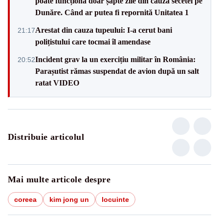
poate funcționa doar șapte zile din cauza secetei pe
Dunăre. Când ar putea fi repornită Unitatea 1
Arestat din cauza tupeului: I-a cerut bani
21:17
polițistului care tocmai îl amendase
Incident grav la un exercițiu militar în România:
20:52
Parașutist rămas suspendat de avion după un salt
ratat VIDEO
Distribuie articolul
Mai multe articole despre
coreea
kim jong un
locuinte