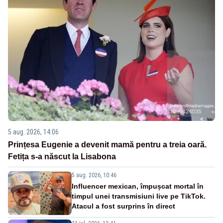
5 aug. 2026, 14:06
Prințesa Eugenie a devenit mamă pentru a treia oară.
Fetița s-a născut la Lisabona
5 aug. 2026, 10:46
Influencer mexican, împușcat mortal în
timpul unei transmisiuni live pe TikTok.
Atacul a fost surprins în direct