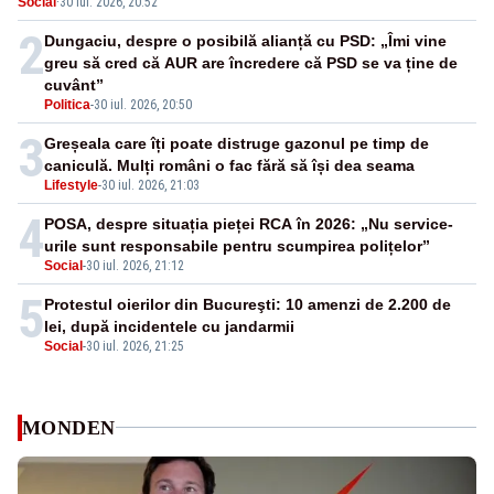
Social
·
30 iul. 2026, 20:52
2
Dungaciu, despre o posibilă alianță cu PSD: „Îmi vine
greu să cred că AUR are încredere că PSD se va ține de
cuvânt”
Politica
-
30 iul. 2026, 20:50
3
Greșeala care îți poate distruge gazonul pe timp de
caniculă. Mulți români o fac fără să își dea seama
Lifestyle
-
30 iul. 2026, 21:03
4
POSA, despre situația pieței RCA în 2026: „Nu service-
urile sunt responsabile pentru scumpirea polițelor”
Social
-
30 iul. 2026, 21:12
5
Protestul oierilor din Bucureşti: 10 amenzi de 2.200 de
lei, după incidentele cu jandarmii
Social
-
30 iul. 2026, 21:25
MONDEN