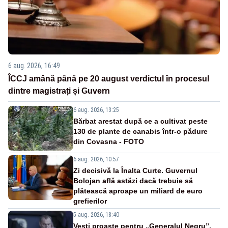
6 aug. 2026, 16:49
ÎCCJ amână până pe 20 august verdictul în procesul
dintre magistrați și Guvern
6 aug. 2026, 13:25
Bărbat arestat după ce a cultivat peste
130 de plante de canabis într-o pădure
din Covasna - FOTO
6 aug. 2026, 10:57
Zi decisivă la Înalta Curte. Guvernul
Bolojan află astăzi dacă trebuie să
plătească aproape un miliard de euro
grefierilor
5 aug. 2026, 18:40
Vești proaste pentru „Generalul Negru”.