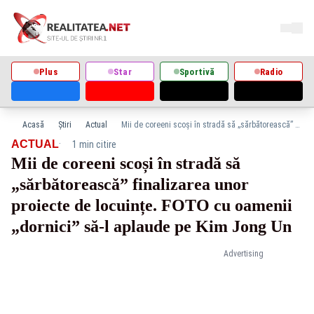
Plus
Star
Sportivă
Radio
Acasă
Știri
Actual
Mii de coreeni scoși în stradă să „sărbătorească” finalizarea unor proiecte de locuințe. FOTO cu oamenii „dornici” să-l aplaude pe Kim Jong Un
·
ACTUAL
1 min citire
Mii de coreeni scoși în stradă să
„sărbătorească” finalizarea unor
proiecte de locuințe. FOTO cu oamenii
„dornici” să-l aplaude pe Kim Jong Un
Advertising