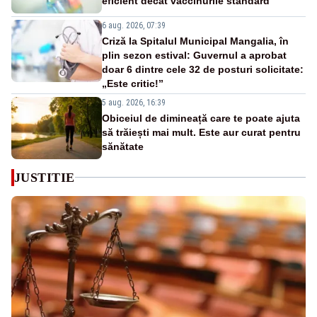
eficient decât vaccinurile standard
6 aug. 2026, 07:39
Criză la Spitalul Municipal Mangalia, în
plin sezon estival: Guvernul a aprobat
doar 6 dintre cele 32 de posturi solicitate:
„Este critic!”
5 aug. 2026, 16:39
Obiceiul de dimineață care te poate ajuta
să trăiești mai mult. Este aur curat pentru
sănătate
JUSTITIE