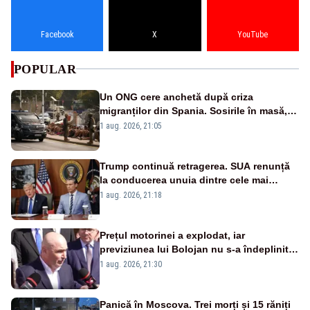
Facebook
X
YouTube
POPULAR
Un ONG cere anchetă după criza
migranților din Spania. Sosirile în masă,
imposibile fără ”acordul autorităților”
1 aug. 2026, 21:05
marocane
Trump continuă retragerea. SUA renunță
la conducerea unuia dintre cele mai
importante programe militare pentru
1 aug. 2026, 21:18
Ucraina
Prețul motorinei a explodat, iar
previziunea lui Bolojan nu s-a îndeplinit.
Ce spunea premierul demis în urmă cu
1 aug. 2026, 21:30
doar o lună
Panică în Moscova. Trei morți și 15 răniți