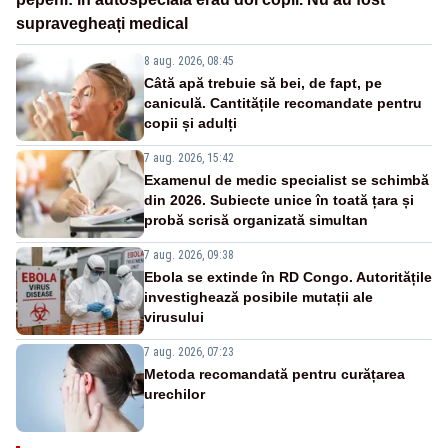
supravegheați medical
8 aug. 2026, 08:45
Câtă apă trebuie să bei, de fapt, pe
caniculă. Cantitățile recomandate pentru
copii și adulți
7 aug. 2026, 15:42
Examenul de medic specialist se schimbă
din 2026. Subiecte unice în toată țara și
probă scrisă organizată simultan
7 aug. 2026, 09:38
Ebola se extinde în RD Congo. Autoritățile
investighează posibile mutații ale
virusului
7 aug. 2026, 07:23
Metoda recomandată pentru curățarea
urechilor