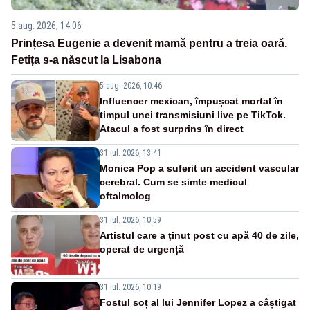
5 aug. 2026, 14:06
Prințesa Eugenie a devenit mamă pentru a treia oară.
Fetița s-a născut la Lisabona
5 aug. 2026, 10:46
Influencer mexican, împușcat mortal în
timpul unei transmisiuni live pe TikTok.
Atacul a fost surprins în direct
31 iul. 2026, 13:41
Monica Pop a suferit un accident vascular
cerebral. Cum se simte medicul
oftalmolog
31 iul. 2026, 10:59
Artistul care a ținut post cu apă 40 de zile,
operat de urgență
31 iul. 2026, 10:19
Fostul soț al lui Jennifer Lopez a câștigat