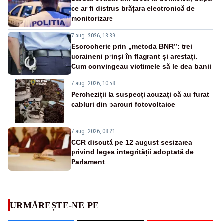
ce ar fi distrus brățara electronică de
monitorizare
7 aug. 2026, 13:39
Escrocherie prin „metoda BNR”: trei
ucraineni prinși în flagrant și arestați.
Cum convingeau victimele să le dea banii
7 aug. 2026, 10:58
Percheziții la suspecți acuzați că au furat
cabluri din parcuri fotovoltaice
7 aug. 2026, 08:21
CCR discută pe 12 august sesizarea
privind legea integrității adoptată de
Parlament
URMĂREȘTE-NE PE