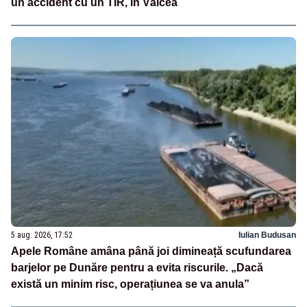
un accident cu un TIR, în Vâlcea
5 aug. 2026, 17:52
Iulian Budusan
Apele Române amâna până joi dimineață scufundarea
barjelor pe Dunăre pentru a evita riscurile. „Dacă
există un minim risc, operațiunea se va anula”