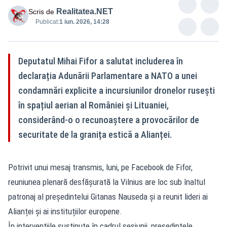
Realitatea.NET
Scris de
Publicat:
1 iun. 2026, 14:28
Deputatul Mihai Fifor a salutat includerea în
declarația Adunării Parlamentare a NATO a unei
condamnări explicite a incursiunilor dronelor rusești
în spațiul aerian al României și Lituaniei,
considerând-o o recunoaștere a provocărilor de
securitate de la granița estică a Alianței.
Potrivit unui mesaj transmis, luni, pe Facebook de Fifor,
reuniunea plenară desfășurată la Vilnius are loc sub înaltul
patronaj al președintelui Gitanas Nauseda și a reunit lideri ai
Alianței și ai instituțiilor europene.
În intervențiile susținute în cadrul sesiunii, președintele