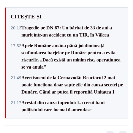
CITEȘTE ȘI
Tragedie pe DN 67: Un bărbat de 33 de ani a
20:13
murit într-un accident cu un TIR, în Vâlcea
Apele Române amâna până joi dimineață
17:52
scufundarea barjelor pe Dunăre pentru a evita
riscurile. „Dacă există un minim risc, operațiunea
se va anula”
Avertisment de la Cernavodă: Reactorul 2 mai
21:49
poate funcționa doar șapte zile din cauza secetei pe
Dunăre. Când ar putea fi repornită Unitatea 1
Arestat din cauza tupeului: I-a cerut bani
21:17
polițistului care tocmai îl amendase