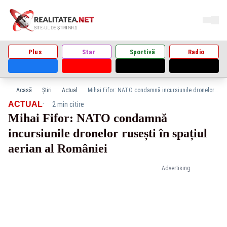
Plus
Star
Sportivă
Radio
Acasă
Știri
Actual
Mihai Fifor: NATO condamnă incursiunile dronelor rusești în spațiul aerian al României
·
ACTUAL
2 min citire
Mihai Fifor: NATO condamnă
incursiunile dronelor rusești în spațiul
aerian al României
Advertising