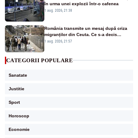
în urma unei explozii într-o cafenea
1 aug. 2026, 21:38
România transmite un mesaj după criza
migranților din Ceuta. Ce s-a decis
împreună cu statele UE
1 aug. 2026, 21:57
CATEGORII POPULARE
Sanatate
Justitie
Sport
Horoscop
Economie