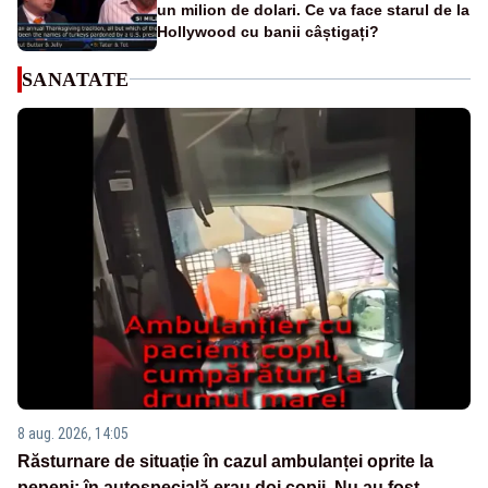
un milion de dolari. Ce va face starul de la
Hollywood cu banii câștigați?
SANATATE
8 aug. 2026, 14:05
Răsturnare de situație în cazul ambulanței oprite la
pepeni: în autospecială erau doi copii. Nu au fost