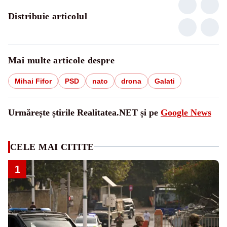
Distribuie articolul
Mai multe articole despre
Mihai Fifor
PSD
nato
drona
Galati
Urmărește știrile Realitatea.NET și pe
Google News
CELE MAI CITITE
1