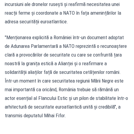
incursiuni ale dronelor rusești și reafirmă necesitatea unei
reacții ferme și coordonate a NATO în fața amenințărilor la
adresa securității euroatlantice.
"Menționarea explicită a României într-un document adoptat
de Adunarea Parlamentară a NATO reprezintă o recunoaștere
clară a provocărilor de securitate cu care se confruntă țara
noastră la granița estică a Alianței și o reafirmare a
solidarității aliaților față de securitatea cetățenilor români.
Într-un moment în care securitatea regiunii Mării Negre este
mai importantă ca oricând, România trebuie să rămână un
actor esențial al Flancului Estic și un pilon de stabilitate într-o
arhitectură de securitate euroatlantică unită și credibilă", a
transmis deputatul Mihai Fifor.