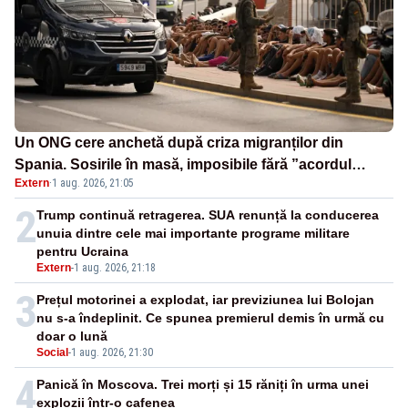
Un ONG cere anchetă după criza migranților din
Spania. Sosirile în masă, imposibile fără ”acordul
Extern
·
1 aug. 2026, 21:05
autorităților” marocane
2
Trump continuă retragerea. SUA renunță la conducerea
unuia dintre cele mai importante programe militare
pentru Ucraina
Extern
-
1 aug. 2026, 21:18
3
Prețul motorinei a explodat, iar previziunea lui Bolojan
nu s-a îndeplinit. Ce spunea premierul demis în urmă cu
doar o lună
Social
-
1 aug. 2026, 21:30
4
Panică în Moscova. Trei morți și 15 răniți în urma unei
explozii într-o cafenea