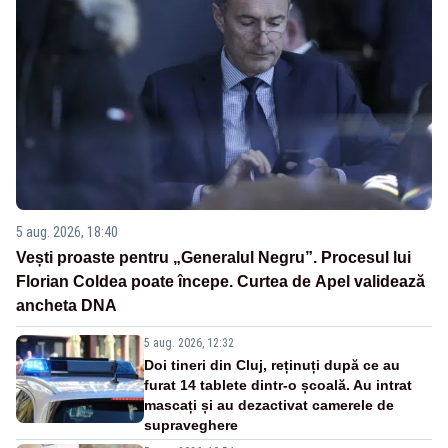
5 aug. 2026, 18:40
Vești proaste pentru „Generalul Negru”. Procesul lui
Florian Coldea poate începe. Curtea de Apel validează
ancheta DNA
5 aug. 2026, 12:32
Doi tineri din Cluj, reținuți după ce au
furat 14 tablete dintr-o școală. Au intrat
mascați și au dezactivat camerele de
supraveghere