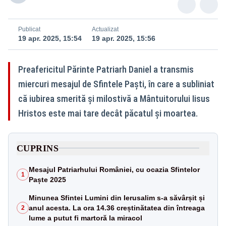
Publicat
Actualizat
19 apr. 2025, 15:54
19 apr. 2025, 15:56
Preafericitul Părinte Patriarh Daniel a transmis
miercuri mesajul de Sfintele Paști, în care a subliniat
că iubirea smerită și milostivă a Mântuitorului Iisus
Hristos este mai tare decât păcatul și moartea.
CUPRINS
Mesajul Patriarhului României, cu ocazia Sfintelor
1
Paște 2025
Minunea Sfintei Lumini din Ierusalim s-a săvârșit și
anul acesta. La ora 14.36 creștinătatea din întreaga
2
lume a putut fi martoră la miracol