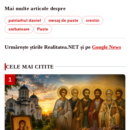
Mai multe articole despre
patriarhul daniel
mesaj de paste
crestin
sarbatoare
Paste
Urmărește știrile Realitatea.NET și pe
Google News
CELE MAI CITITE
1