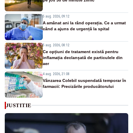
5 aug. 2026, 09:12
A amânat ani la rând operația. Ce a urmat
când a ajuns de urgență la spital
5 aug. 2026, 08:12
Ce opțiuni de tratament există pentru
inflamația declanșată de particulele din
aer
4 aug. 2026, 21:08
Vânzarea Colebil suspendată temporar în
farmacii: Precizările producătorului
JUSTITIE