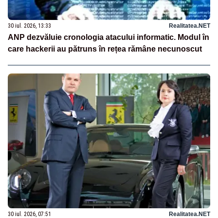
30 iul. 2026, 13:33
Realitatea.NET
ANP dezvăluie cronologia atacului informatic. Modul în
care hackerii au pătruns în rețea rămâne necunoscut
30 iul. 2026, 07:51
Realitatea.NET