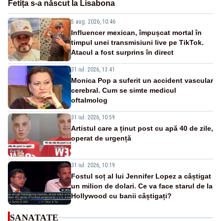
Fetița s-a născut la Lisabona
5 aug. 2026, 10:46
Influencer mexican, împușcat mortal în
timpul unei transmisiuni live pe TikTok.
Atacul a fost surprins în direct
31 iul. 2026, 13:41
Monica Pop a suferit un accident vascular
cerebral. Cum se simte medicul
oftalmolog
31 iul. 2026, 10:59
Artistul care a ținut post cu apă 40 de zile,
operat de urgență
31 iul. 2026, 10:19
Fostul soț al lui Jennifer Lopez a câștigat
un milion de dolari. Ce va face starul de la
Hollywood cu banii câștigați?
SANATATE