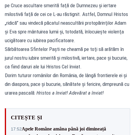
pe Cruce ascultare smerită faţă de Dumnezeu şi iertare
milostivă faţă de cei ce L-au răstignit. Astfel, Domnul Hristos
„ridică” sau vindecă păcatul neascultării protopărinţilor Adam
şi Eva spre mântuirea lumii şi, totodată, înlocuieşte violenţa
ucigătoare cu iubirea pacificatoare.
Sărbătoarea Sfintelor Paşti ne cheamă pe toţi să arătăm în
jurul nostru iubire smerită şi milostivă, iertare, pace şi bucurie,
ca fiind daruri ale lui Hristos Cel înviat.
Dorim tuturor românilor din România, de lângă frontierele ei şi
din diaspora, pace şi bucurie, sănătate şi fericire, dimpreună cu
urarea pascală:
Hristos a înviat!
Adevărat a înviat!
CITEȘTE ȘI
Apele Române amâna până joi dimineață
17:52