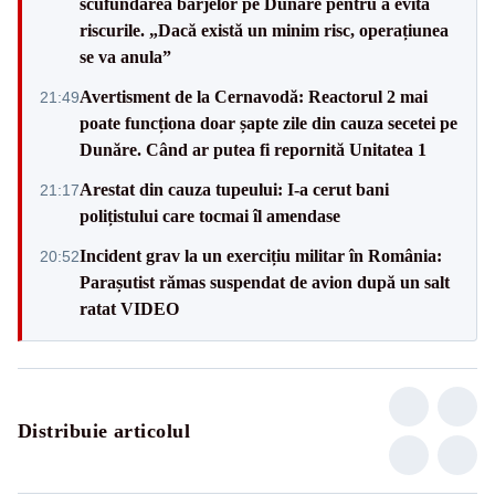
scufundarea barjelor pe Dunăre pentru a evita
riscurile. „Dacă există un minim risc, operațiunea
se va anula”
Avertisment de la Cernavodă: Reactorul 2 mai
21:49
poate funcționa doar șapte zile din cauza secetei pe
Dunăre. Când ar putea fi repornită Unitatea 1
Arestat din cauza tupeului: I-a cerut bani
21:17
polițistului care tocmai îl amendase
Incident grav la un exercițiu militar în România:
20:52
Parașutist rămas suspendat de avion după un salt
ratat VIDEO
Distribuie articolul