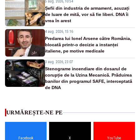
5 aug. 2026, 10:54
Șefii din industria de armament, acuzați
de luare de mită, vor să fie liberi. DNA îi
vrea în arest
4 aug. 2026, 15:16
Predarea lui Ionel Arsene către România,
blocată printr-o decizie a instanței
italiene, pe motive medicale
3 aug. 2026, 23:07
Stenograme incendiare din dosarul de
corupție de la Uzina Mecanică. Prăduirea
banilor din programul SAFE, interceptată
de DNA
URMĂREȘTE-NE PE
Facebook
X
YouTube