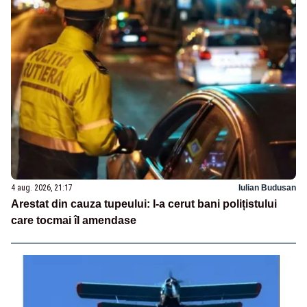
4 aug. 2026, 21:17
Iulian Budusan
Arestat din cauza tupeului: I-a cerut bani polițistului
care tocmai îl amendase