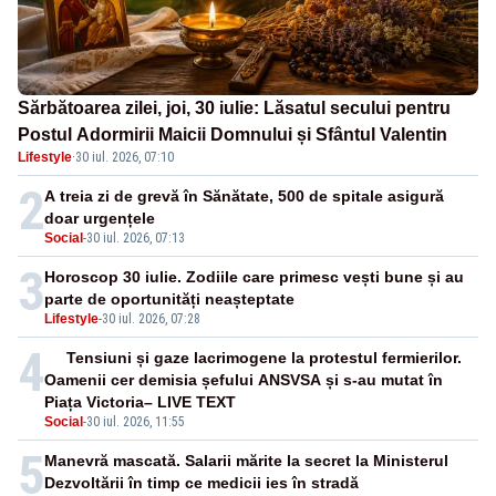
Sărbătoarea zilei, joi, 30 iulie: Lăsatul secului pentru
Postul Adormirii Maicii Domnului și Sfântul Valentin
Lifestyle
·
30 iul. 2026, 07:10
2
A treia zi de grevă în Sănătate, 500 de spitale asigură
doar urgențele
Social
-
30 iul. 2026, 07:13
3
Horoscop 30 iulie. Zodiile care primesc vești bune și au
parte de oportunități neașteptate
Lifestyle
-
30 iul. 2026, 07:28
4
Tensiuni și gaze lacrimogene la protestul fermierilor.
Oamenii cer demisia șefului ANSVSA și s-au mutat în
Piața Victoria– LIVE TEXT
Social
-
30 iul. 2026, 11:55
5
Manevră mascată. Salarii mărite la secret la Ministerul
Dezvoltării în timp ce medicii ies în stradă