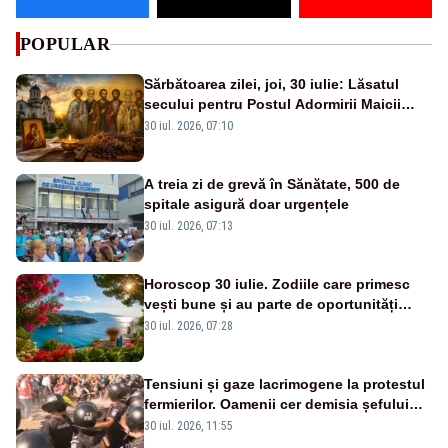
POPULAR
Sărbătoarea zilei, joi, 30 iulie: Lăsatul
secului pentru Postul Adormirii Maicii
Domnului și Sfântul Valentin
30 iul. 2026, 07:10
A treia zi de grevă în Sănătate, 500 de
spitale asigură doar urgențele
30 iul. 2026, 07:13
Horoscop 30 iulie. Zodiile care primesc
vești bune și au parte de oportunități
neașteptate
30 iul. 2026, 07:28
Tensiuni și gaze lacrimogene la protestul
fermierilor. Oamenii cer demisia șefului
ANSVSA și s-au mutat în Piața Victoria–
30 iul. 2026, 11:55
LIVE TEXT