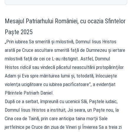
Mesajul Patriarhului României, cu ocazia Sfintelor
Paște 2025
„Prin iubirea Sa smerită şi milostivă, Domnul Iisus Hristos
arată pe Cruce ascultare smerită faţă de Dumnezeu şi iertare
milostivă faţă de cei ce L-au răstignit. Astfel, Domnul
Hristos
ridică
sau vindecă păcatul neascultării protopărinţilor
Adam şi Eva spre mântuirea lumii şi, totodată, înlocuieşte
violenţa ucigătoare cu iubirea pacificatoare”, a evidențiat
Părintele Patriarh Daniel.
După ce a serbat, împreună cu ucenicii Săi, Paştele iudaic,
Domnul Iisus Hristos a instituit, Joi seara, un Paşte nou, la
Cina cea de Taină, prin care anticipa taina morţii Sale
jertfelnice pe Cruce din ziua de Vineri şi Învierea Sa a treia zi