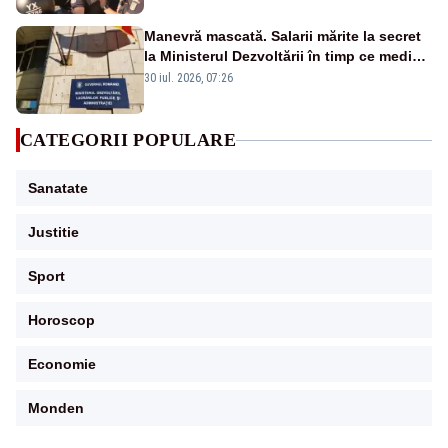
Manevră mascată. Salarii mărite la secret
la Ministerul Dezvoltării în timp ce medicii
ies în stradă
30 iul. 2026, 07:26
CATEGORII POPULARE
Sanatate
Justitie
Sport
Horoscop
Economie
Monden