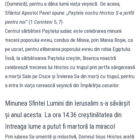
(Duminică), pentru a dărui lumii viaţa veşnică. De aceea,
Sfântul Apostol Pavel spune:
„Paştele nostru Hristos S-a jertfit
pentru noi”
(1
Corinteni
5, 7).
Centrul sărbătorii Paştelui iudaic este celebrarea minunii
trecerii poporului evreu, condus de Moise, prin Marea Roșie, ca
pe uscat, pentru eliberarea poporului evreu din robia Egiptului.
Însă, la sărbătoarea Paştelui creştin, Biserica noastră
celebrează trecerea lui Hristos cu trupul prin jertfa sângeroasă
a morţii Sale pe Cruce şi Învierea Sa din morţi cu trupul, pentru
a intra în viaţa cerească veşnică din Împărăţia cerurilor.
Minunea Sfintei Lumini din Ierusalim s-a săvârșit
și anul acesta. La ora 14.36 creștinătatea din
întreaga lume a putut fi martoră la miracol
Prin iubirea Sa smerită şi milostivă, Domnul Iisus Hristos arată