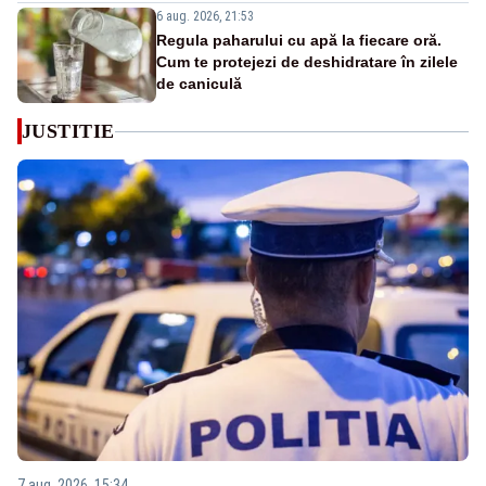
6 aug. 2026, 21:53
Regula paharului cu apă la fiecare oră.
Cum te protejezi de deshidratare în zilele
de caniculă
JUSTITIE
7 aug. 2026, 15:34