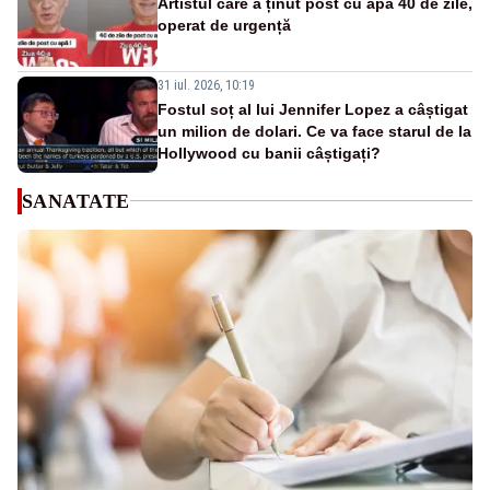
Artistul care a ținut post cu apă 40 de zile,
operat de urgență
31 iul. 2026, 10:19
Fostul soț al lui Jennifer Lopez a câștigat
un milion de dolari. Ce va face starul de la
Hollywood cu banii câștigați?
SANATATE