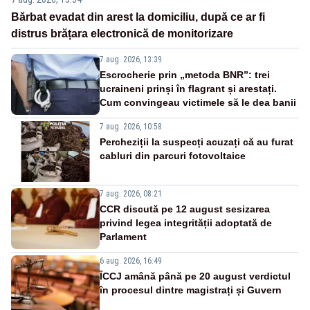
Bărbat evadat din arest la domiciliu, după ce ar fi
distrus brățara electronică de monitorizare
7 aug. 2026, 13:39
Escrocherie prin „metoda BNR”: trei
ucraineni prinși în flagrant și arestați.
Cum convingeau victimele să le dea banii
7 aug. 2026, 10:58
Percheziții la suspecți acuzați că au furat
cabluri din parcuri fotovoltaice
7 aug. 2026, 08:21
CCR discută pe 12 august sesizarea
privind legea integrității adoptată de
Parlament
6 aug. 2026, 16:49
ÎCCJ amână până pe 20 august verdictul
în procesul dintre magistrați și Guvern