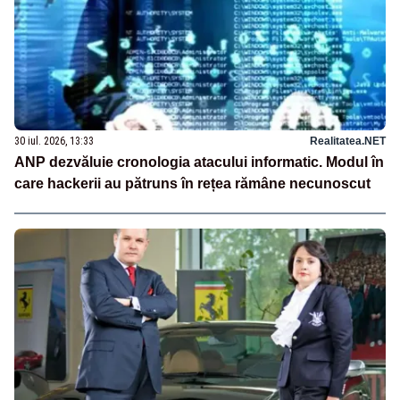
30 iul. 2026, 13:33
Realitatea.NET
ANP dezvăluie cronologia atacului informatic. Modul în
care hackerii au pătruns în rețea rămâne necunoscut