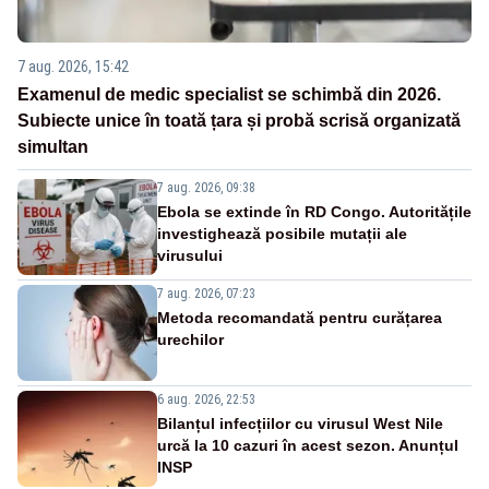
7 aug. 2026, 15:42
Examenul de medic specialist se schimbă din 2026.
Subiecte unice în toată țara și probă scrisă organizată
simultan
7 aug. 2026, 09:38
Ebola se extinde în RD Congo. Autoritățile
investighează posibile mutații ale
virusului
7 aug. 2026, 07:23
Metoda recomandată pentru curățarea
urechilor
6 aug. 2026, 22:53
Bilanțul infecțiilor cu virusul West Nile
urcă la 10 cazuri în acest sezon. Anunțul
INSP