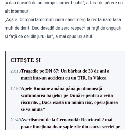
și dau dovadă de un comportament oribil”, a fost de părere un
alt internaut.
„Așa e. Comportamentul unora când merg la restaurant lasă
mult de dorit. Dau dovadă de zero respect și față de angajați
și față de cei din jurul lor”, a mai spus un altul.
CITEȘTE ȘI
Tragedie pe DN 67: Un bărbat de 33 de ani a
20:13
murit într-un accident cu un TIR, în Vâlcea
Apele Române amâna până joi dimineață
17:52
scufundarea barjelor pe Dunăre pentru a evita
riscurile. „Dacă există un minim risc, operațiunea
se va anula”
Avertisment de la Cernavodă: Reactorul 2 mai
21:49
poate funcționa doar șapte zile din cauza secetei pe