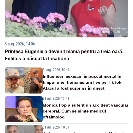
5 aug. 2026, 14:06
Prințesa Eugenie a devenit mamă pentru a treia oară.
Fetița s-a născut la Lisabona
5 aug. 2026, 10:46
Influencer mexican, împușcat mortal în
timpul unei transmisiuni live pe TikTok.
Atacul a fost surprins în direct
31 iul. 2026, 13:41
Monica Pop a suferit un accident vascular
cerebral. Cum se simte medicul
oftalmolog
31 iul. 2026, 10:59