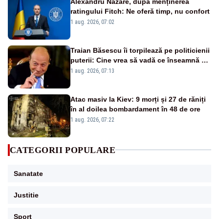
Alexandru Nazare, după menținerea
ratingului Fitch: Ne oferă timp, nu confort
1 aug. 2026, 07:02
Traian Băsescu îi torpilează pe politicienii
puterii: Cine vrea să vadă ce înseamnă să
fii prost, se uită la România
1 aug. 2026, 07:13
Atac masiv la Kiev: 9 morți și 27 de răniți
în al doilea bombardament în 48 de ore
1 aug. 2026, 07:22
CATEGORII POPULARE
Sanatate
Justitie
Sport