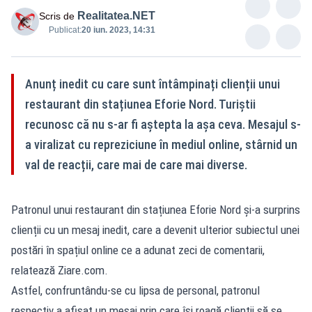
Realitatea.NET
Scris de
Publicat:
20 iun. 2023, 14:31
Anunț inedit cu care sunt întâmpinați clienții unui
restaurant din stațiunea Eforie Nord. Turiștii
recunosc că nu s-ar fi aștepta la așa ceva. Mesajul s-
a viralizat cu repreziciune în mediul online, stârnid un
val de reacții, care mai de care mai diverse.
Patronul unui restaurant din stațiunea Eforie Nord și-a surprins
clienții cu un mesaj inedit, care a devenit ulterior subiectul unei
postări în spațiul online ce a adunat zeci de comentarii,
relatează Ziare.com.
Astfel, confruntându-se cu lipsa de personal, patronul
respectiv a afișat un mesaj prin care își roagă clienții să se