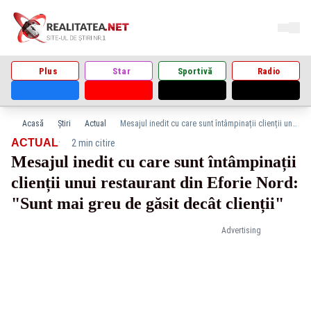
Plus
Star
Sportivă
Radio
Acasă
Știri
Actual
Mesajul inedit cu care sunt întâmpinații clienții unui restaurant din Eforie Nord: "Sunt mai greu de găsit decât clienții"
·
ACTUAL
2 min citire
Mesajul inedit cu care sunt întâmpinații
clienții unui restaurant din Eforie Nord:
"Sunt mai greu de găsit decât clienții"
Advertising