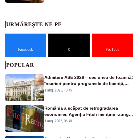
URMĂREȘTE-NE PE
Facebook
X
YouTube
POPULAR
Admitere ASE 2026 – sesiunea de toamnă:
înscrieri pentru programele de licență,
masterat și doctorat
1 aug. 2026, 10:45
România a scăpat de retrogradarea
economiei. Agenția Fitch menține ratingul
„BBB-” cu perspectivă negativă
1 aug. 2026, 06:48