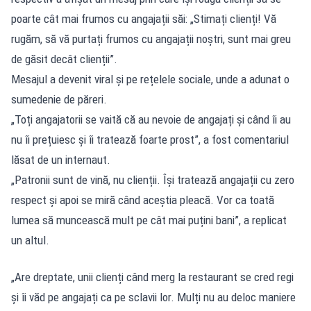
poarte cât mai frumos cu angajații săi: „Stimați clienți! Vă
rugăm, să vă purtați frumos cu angajații noștri, sunt mai greu
de găsit decât clienții”.
Mesajul a devenit viral și pe rețelele sociale, unde a adunat o
sumedenie de păreri.
„Toți angajatorii se vaită că au nevoie de angajați și când îi au
nu îi prețuiesc și îi tratează foarte prost”, a fost comentariul
lăsat de un internaut.
„Patronii sunt de vină, nu clienții. Își tratează angajații cu zero
respect și apoi se miră când aceștia pleacă. Vor ca toată
lumea să muncească mult pe cât mai puțini bani”, a replicat
un altul.
„Are dreptate, unii clienți când merg la restaurant se cred regi
și îi văd pe angajați ca pe sclavii lor. Mulți nu au deloc maniere