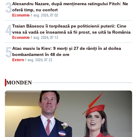
3
Alexandru Nazare, după menținerea ratingului Fitch: Ne
oferă timp, nu confort
Economie
-
1 aug. 2026, 07:02
4
Traian Băsescu îi torpilează pe politicienii puterii: Cine
vrea să vadă ce înseamnă să fii prost, se uită la România
Economie
-
1 aug. 2026, 07:13
5
Atac masiv la Kiev: 9 morți și 27 de răniți în al doilea
bombardament în 48 de ore
Extern
-
1 aug. 2026, 07:22
MONDEN