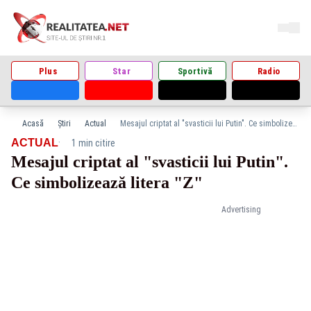
Plus
Star
Sportivă
Radio
Acasă
Știri
Actual
Mesajul criptat al "svasticii lui Putin". Ce simbolizează litera "Z"
·
ACTUAL
1 min citire
Mesajul criptat al "svasticii lui Putin".
Ce simbolizează litera "Z"
Advertising