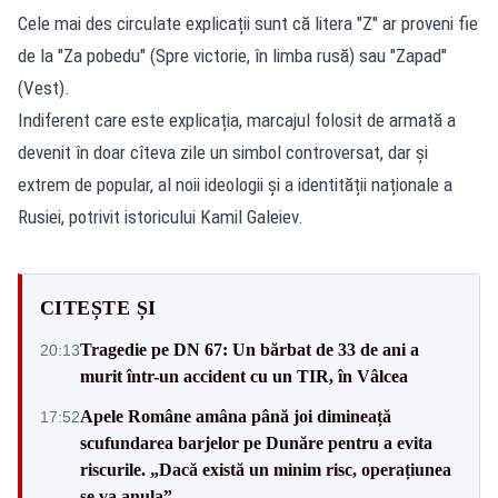
Cele mai des circulate explicații sunt că litera "Z" ar proveni fie
de la "Za pobedu" (Spre victorie, în limba rusă) sau "Zapad"
(Vest).
Indiferent care este explicația, marcajul folosit de armată a
devenit în doar cîteva zile un simbol controversat, dar și
extrem de popular, al noii ideologii și a identității naționale a
Rusiei, potrivit istoricului Kamil Galeiev.
CITEȘTE ȘI
Tragedie pe DN 67: Un bărbat de 33 de ani a
20:13
murit într-un accident cu un TIR, în Vâlcea
Apele Române amâna până joi dimineață
17:52
scufundarea barjelor pe Dunăre pentru a evita
riscurile. „Dacă există un minim risc, operațiunea
se va anula”