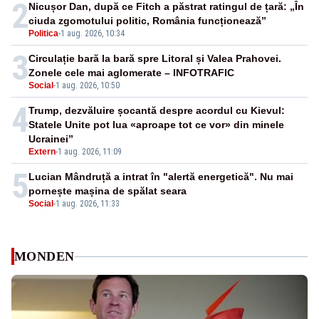
2
Nicușor Dan, după ce Fitch a păstrat ratingul de țară: „În
ciuda zgomotului politic, România funcționează”
Politica
-
1 aug. 2026, 10:34
3
Circulație bară la bară spre Litoral și Valea Prahovei.
Zonele cele mai aglomerate – INFOTRAFIC
Social
-
1 aug. 2026, 10:50
4
Trump, dezvăluire șocantă despre acordul cu Kievul:
Statele Unite pot lua «aproape tot ce vor» din minele
Ucrainei”
Extern
-
1 aug. 2026, 11:09
5
Lucian Mândruță a intrat în "alertă energetică". Nu mai
pornește mașina de spălat seara
Social
-
1 aug. 2026, 11:33
MONDEN