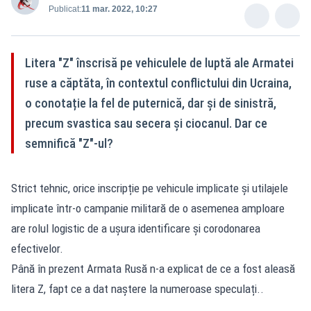
Publicat:
11 mar. 2022, 10:27
Litera "Z" înscrisă pe vehiculele de luptă ale Armatei
ruse a căptăta, în contextul conflictului din Ucraina,
o conotație la fel de puternică, dar și de sinistră,
precum svastica sau secera și ciocanul. Dar ce
semnifică "Z"-ul?
Strict tehnic, orice inscripție pe vehicule implicate și utilajele
implicate într-o campanie militară de o asemenea amploare
are rolul logistic de a ușura identificare și corodonarea
efectivelor.
Până în prezent Armata Rusă n-a explicat de ce a fost aleasă
litera Z, fapt ce a dat naștere la numeroase speculați..