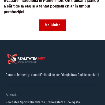
Evadare incredibilă în Pantelimon. Un traficant șchiop
a sărit de la etaj și a fentat polițiștii chiar în timpul
percheziției
Mai Multe
Contact
Termeni și condiții
Politică de confidențialitate
Cod de conduită
Parteneri:
Realitatea Sportiva
Realitatea Star
Realitatea Ecologista