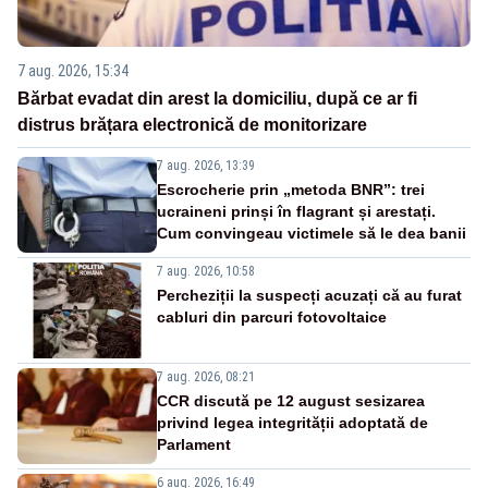
7 aug. 2026, 15:34
Bărbat evadat din arest la domiciliu, după ce ar fi
distrus brățara electronică de monitorizare
7 aug. 2026, 13:39
Escrocherie prin „metoda BNR”: trei
ucraineni prinși în flagrant și arestați.
Cum convingeau victimele să le dea banii
7 aug. 2026, 10:58
Percheziții la suspecți acuzați că au furat
cabluri din parcuri fotovoltaice
7 aug. 2026, 08:21
CCR discută pe 12 august sesizarea
privind legea integrității adoptată de
Parlament
6 aug. 2026, 16:49