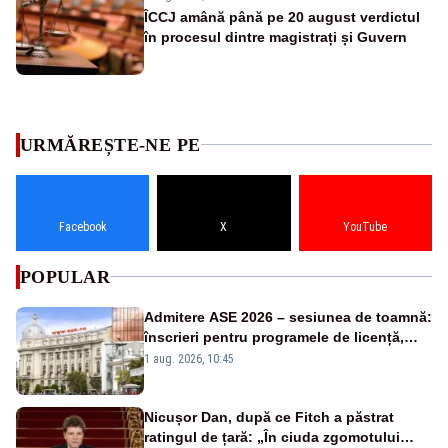
ÎCCJ amână până pe 20 august verdictul
în procesul dintre magistrați și Guvern
URMĂREȘTE-NE PE
Facebook
X
YouTube
POPULAR
Admitere ASE 2026 – sesiunea de toamnă:
înscrieri pentru programele de licență,
masterat și doctorat
1 aug. 2026, 10:45
Nicușor Dan, după ce Fitch a păstrat
ratingul de țară: „În ciuda zgomotului