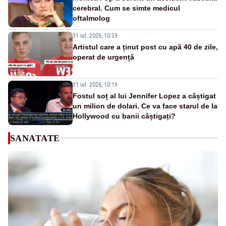
cerebral. Cum se simte medicul
oftalmolog
31 iul. 2026, 10:59
Artistul care a ținut post cu apă 40 de zile,
operat de urgență
31 iul. 2026, 10:19
Fostul soț al lui Jennifer Lopez a câștigat
un milion de dolari. Ce va face starul de la
Hollywood cu banii câștigați?
SANATATE