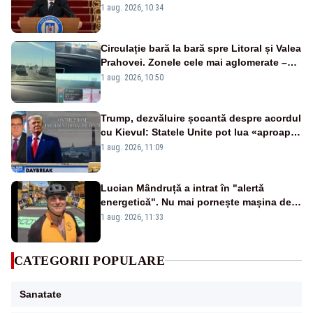
politic, România funcționează”
1 aug. 2026, 10:34
Circulație bară la bară spre Litoral și Valea
Prahovei. Zonele cele mai aglomerate –
INFOTRAFIC
1 aug. 2026, 10:50
Trump, dezvăluire șocantă despre acordul
cu Kievul: Statele Unite pot lua «aproape
tot ce vor» din minele Ucrainei”
1 aug. 2026, 11:09
Lucian Mândruță a intrat în "alertă
energetică". Nu mai pornește mașina de
spălat seara
1 aug. 2026, 11:33
CATEGORII POPULARE
Sanatate