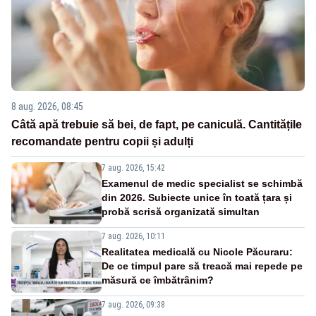
8 aug. 2026, 08:45
Câtă apă trebuie să bei, de fapt, pe caniculă. Cantitățile
recomandate pentru copii și adulți
7 aug. 2026, 15:42
Examenul de medic specialist se schimbă
din 2026. Subiecte unice în toată țara și
probă scrisă organizată simultan
7 aug. 2026, 10:11
Realitatea medicală cu Nicole Păcuraru:
De ce timpul pare să treacă mai repede pe
măsură ce îmbătrânim?
7 aug. 2026, 09:38