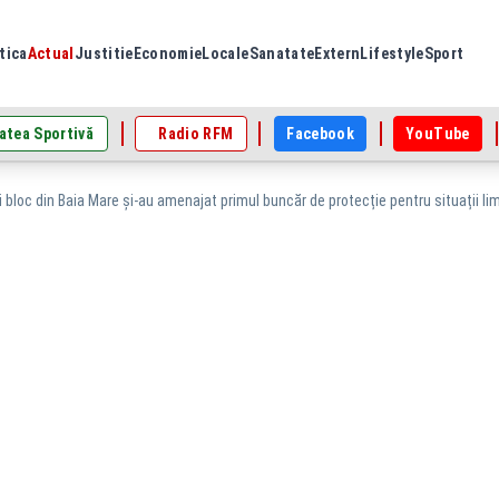
tica
Actual
Justitie
Economie
Locale
Sanatate
Extern
Lifestyle
Sport
atea Sportivă
Radio RFM
Facebook
YouTube
i bloc din Baia Mare și-au amenajat primul buncăr de protecție pentru situații l