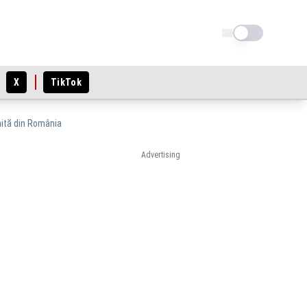
Schimba tema
X
TikTok
imită din România
Advertising