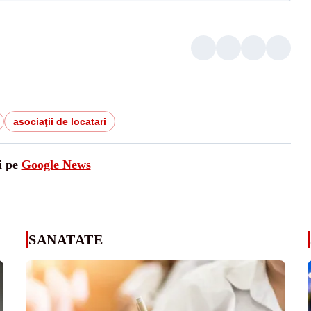
asociaţii de locatari
i pe
Google News
SANATATE