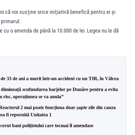
nii că voi susţine orice iniţiativă benefică pentru ei şi
 primarul.
e cu o amenda de până la 10.000 de lei. Legea nu le dă
e 33 de ani a murit într-un accident cu un TIR, în Vâlcea
imineață scufundarea barjelor pe Dunăre pentru a evita
m risc, operațiunea se va anula”
eactorul 2 mai poate funcționa doar șapte zile din cauza
ea fi repornită Unitatea 1
 cerut bani polițistului care tocmai îl amendase