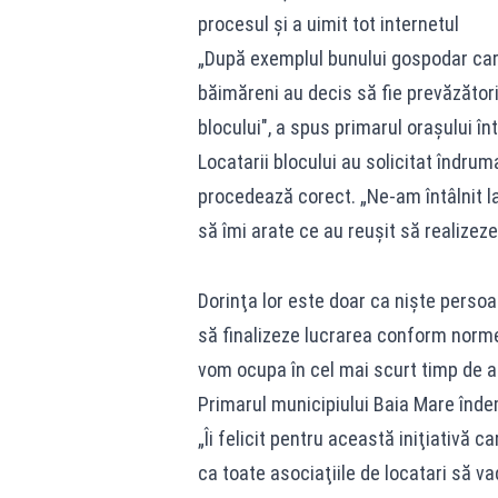
procesul și a uimit tot internetul
„După exemplul bunului gospodar care 
băimăreni au decis să fie prevăzător
blocului", a spus primarul oraşului în
Locatarii blocului au solicitat îndrum
procedează corect. „Ne-am întâlnit la
să îmi arate ce au reuşit să realizeze 
Dorinţa lor este doar ca nişte persoa
să finalizeze lucrarea conform norme
vom ocupa în cel mai scurt timp de a
Primarul municipiului Baia Mare îndema
„Îi felicit pentru această iniţiativă c
ca toate asociaţiile de locatari să v