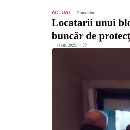
·
ACTUAL
2 min citire
Locatarii unui bl
buncăr de protecț
19 ian. 2025, 11:37