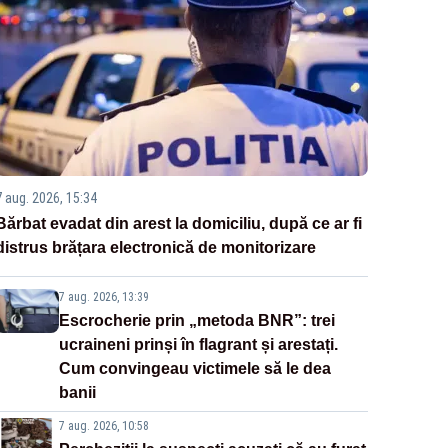
7 aug. 2026, 15:34
Bărbat evadat din arest la domiciliu, după ce ar fi
distrus brățara electronică de monitorizare
7 aug. 2026, 13:39
Escrocherie prin „metoda BNR”: trei
ucraineni prinși în flagrant și arestați.
Cum convingeau victimele să le dea
banii
7 aug. 2026, 10:58