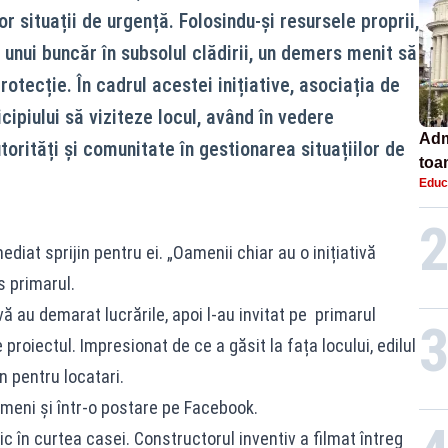
r situații de urgență. Folosindu-și resursele proprii,
unui buncăr în subsolul clădirii, un demers menit să
rotecție. În cadrul acestei inițiative, asociația de
cipiului să viziteze locul, având în vedere
Adm
torități și comunitate în gestionarea situațiilor de
toa
Educ
lice
mediat sprijin pentru ei. „Oamenii chiar au o inițiativă
s primarul.
ivă au demarat lucrările, apoi l-au invitat pe primarul
proiectul. Impresionat de ce a găsit la fața locului, edilul
in pentru locatari.
ameni și într-o postare pe Facebook.
 în curtea casei. Constructorul inventiv a filmat întreg