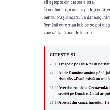
să aştepte din partea altora.
În continuare, îi asigur pe toţi cetăţe
pentru oraşul nostru", a dat asigurări
Românii care stau la bloc se pot aleg
voie să facă aceste lucruri
CITEȘTE ȘI
Tragedie pe DN 67: Un bărbat d
20:13
Apele Române amâna până joi d
17:52
riscurile. „Dacă există un mini
Avertisment de la Cernavodă: R
21:49
secetei pe Dunăre. Când ar put
Arestat din cauza tupeului: I-a
21:17