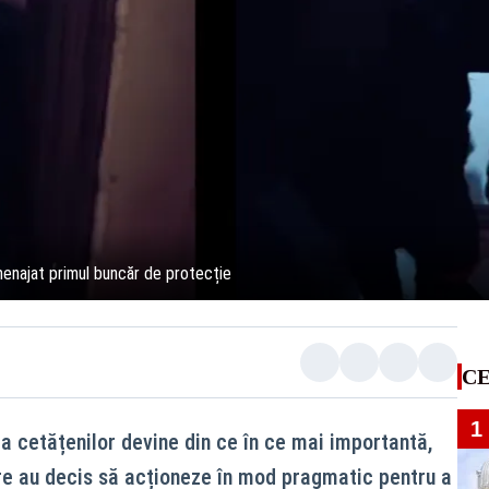
amenajat primul buncăr de protecție
CE
1
ța cetățenilor devine din ce în ce mai importantă,
are au decis să acționeze în mod pragmatic pentru a