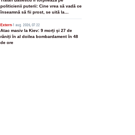
4
politicienii puterii: Cine vrea să vadă ce
înseamnă să fii prost, se uită la
România
5
Extern
-
1 aug. 2026, 07:22
Atac masiv la Kiev: 9 morți și 27 de
răniți în al doilea bombardament în 48
de ore