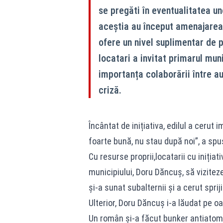
se pregăti în eventualitatea uno
aceștia au început amenajarea 
ofere un nivel suplimentar de p
locatari a invitat primarul muni
importanța colaborării între au
criză.
Încântat de inițiativa, edilul a cerut i
foarte bună, nu stau după noi”, a spu
Cu resurse proprii,locatarii cu inițiat
municipiului, Doru Dăncuș, să viziteze 
și-a sunat subalternii și a cerut sprij
Ulterior, Doru Dăncuș i-a lăudat pe o
Un român și-a făcut bunker antiatomic