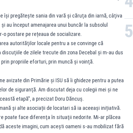
îşi pregăteşte sania din vară şi căruţa din iarnă, câţiva
i şi au început amenajarea unui buncăr la subsolul
tr-o postare pe rețeaua de socializare.
area autorităţilor locale pentru a se convinge că
 discuţiile de zilele trecute din zona Decebal şi m-au dus
prin propriile eforturi, prin muncă şi voinţă.
ne avizate din Primărie şi ISU să îi ghideze pentru a putea
lor de siguranţă. Am discutat deja cu colegii mei şi ne
ceastă etapă", a precizat Doru Dăncuş.
nă și alte asociații de locatari să ia aceeași inițiativă.
are poate face diferenţa în situaţii nedorite. Mi-ar plăcea
adă aceste imagini, cum aceşti oameni s-au mobilizat fără