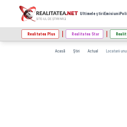
Ultimele știri
Emisiuni
Poli
Realitatea Plus
Realitatea Star
Realit
Acasă
Știri
Actual
Locatarii unu