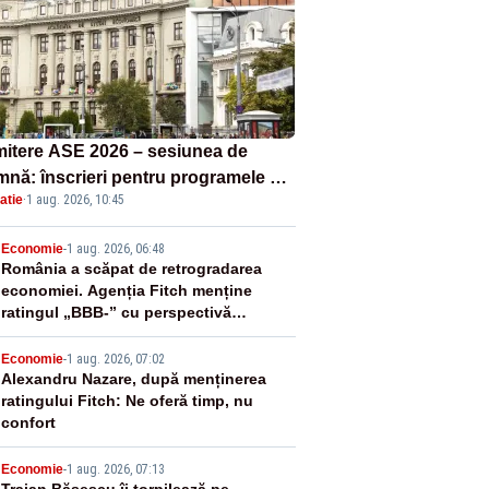
itere ASE 2026 – sesiunea de
mnă: înscrieri pentru programele de
atie
·
1 aug. 2026, 10:45
nță, masterat și doctorat
2
Economie
-
1 aug. 2026, 06:48
România a scăpat de retrogradarea
economiei. Agenția Fitch menține
ratingul „BBB-” cu perspectivă
negativă
3
Economie
-
1 aug. 2026, 07:02
Alexandru Nazare, după menținerea
ratingului Fitch: Ne oferă timp, nu
confort
Economie
-
1 aug. 2026, 07:13
Traian Băsescu îi torpilează pe