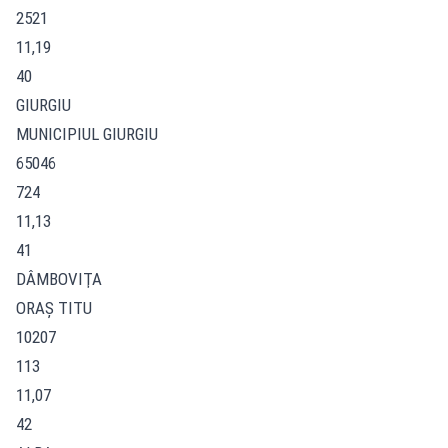
2521
11,19
40
GIURGIU
MUNICIPIUL GIURGIU
65046
724
11,13
41
DÂMBOVIŢA
ORAŞ TITU
10207
113
11,07
42