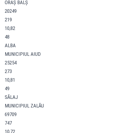
ORAŞ BALŞ
20249
219
10,82
48
ALBA
MUNICIPIUL AIUD
25254
273
10,81
49
SĂLAJ
MUNICIPIUL ZALĂU
69709
747
10,72