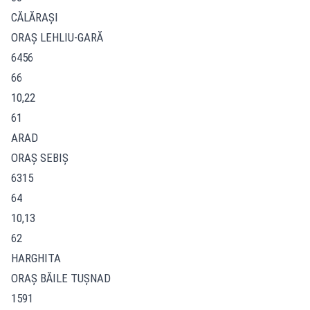
CĂLĂRAŞI
ORAŞ LEHLIU-GARĂ
6456
66
10,22
61
ARAD
ORAŞ SEBIŞ
6315
64
10,13
62
HARGHITA
ORAŞ BĂILE TUŞNAD
1591