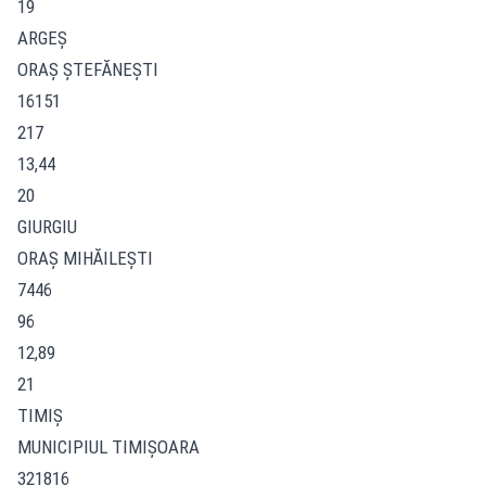
19
ARGEŞ
ORAŞ ŞTEFĂNEŞTI
16151
217
13,44
20
GIURGIU
ORAŞ MIHĂILEŞTI
7446
96
12,89
21
TIMIŞ
MUNICIPIUL TIMIŞOARA
321816