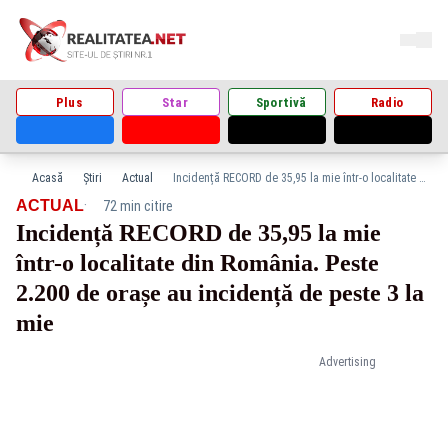
Plus
Star
Sportivă
Radio
Acasă
Știri
Actual
Incidență RECORD de 35,95 la mie într-o localitate din România. Peste 2.200 de orașe au incidență de peste 3 la mie
·
ACTUAL
72 min citire
Incidență RECORD de 35,95 la mie
într-o localitate din România. Peste
2.200 de orașe au incidență de peste 3 la
mie
Advertising