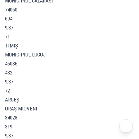
MUNICIPIUL CĂLĂRAŞI
74060
694
9,37
71
TIMIŞ
MUNICIPIUL LUGOJ
46086
432
9,37
72
ARGEŞ
ORAŞ MIOVENI
34028
319
9,37