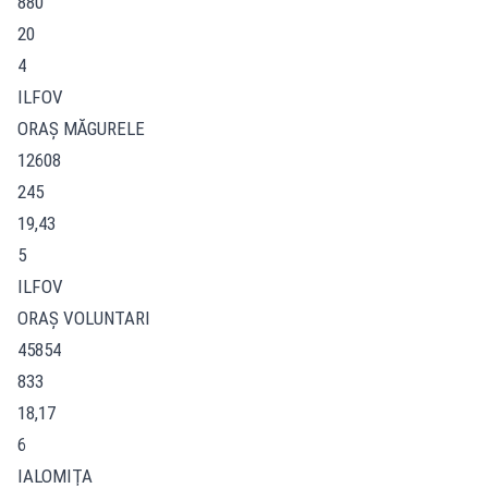
880
20
4
ILFOV
ORAŞ MĂGURELE
12608
245
19,43
5
ILFOV
ORAŞ VOLUNTARI
45854
833
18,17
6
IALOMIŢA