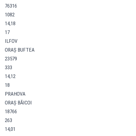
76316
1082
14,18
17
ILFOV
ORAŞ BUFTEA
23579
333
14,12
18
PRAHOVA
ORAŞ BĂICOI
18766
263
14,01