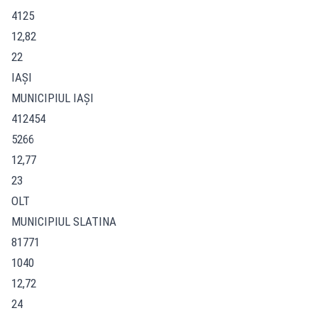
4125
12,82
22
IAŞI
MUNICIPIUL IAŞI
412454
5266
12,77
23
OLT
MUNICIPIUL SLATINA
81771
1040
12,72
24