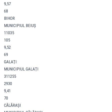
9,57
68
BIHOR
MUNICIPIUL BEIUŞ
11035
105
9,52
69
GALAŢI
MUNICIPIUL GALAŢI
311255
2930
9,41
70
CĂLĂRAŞI