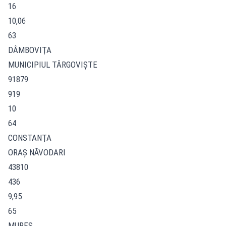
16
10,06
63
DÂMBOVIŢA
MUNICIPIUL TÂRGOVIŞTE
91879
919
10
64
CONSTANŢA
ORAŞ NĂVODARI
43810
436
9,95
65
MUREŞ