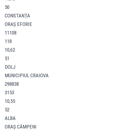
50
CONSTANŢA
ORAŞ EFORIE
11108
118
10,62
51
DOLJ
MUNICIPIUL CRAIOVA
298838
3153
10,55
52
ALBA
ORAŞ CÂMPENI