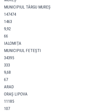
MUNICIPIUL TÂRGU MUREŞ
147474
1463
9,92
66
IALOMIŢA
MUNICIPIUL FETEŞTI
34395
333
9,68
67
ARAD
ORAŞ LIPOVA
11185
107