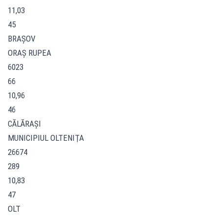
11,03
45
BRAŞOV
ORAŞ RUPEA
6023
66
10,96
46
CĂLĂRAŞI
MUNICIPIUL OLTENIŢA
26674
289
10,83
47
OLT