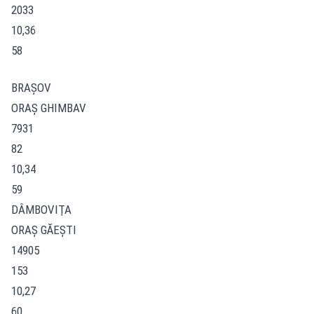
2033
10,36
58
BRAŞOV
ORAŞ GHIMBAV
7931
82
10,34
59
DÂMBOVIŢA
ORAŞ GĂEŞTI
14905
153
10,27
60