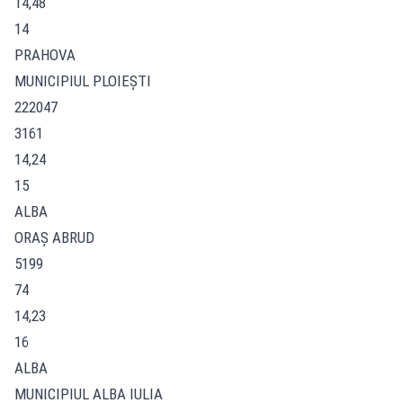
14,48
14
PRAHOVA
MUNICIPIUL PLOIEŞTI
222047
3161
14,24
15
ALBA
ORAŞ ABRUD
5199
74
14,23
16
ALBA
MUNICIPIUL ALBA IULIA