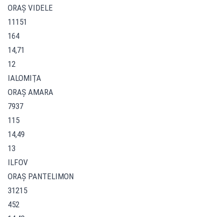
ORAŞ VIDELE
11151
164
14,71
12
IALOMIŢA
ORAŞ AMARA
7937
115
14,49
13
ILFOV
ORAŞ PANTELIMON
31215
452