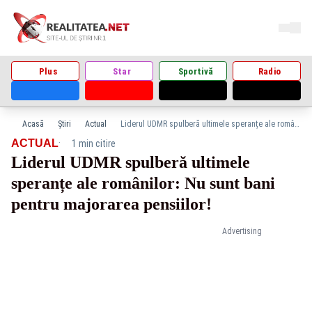
Plus
Star
Sportivă
Radio
Acasă
Știri
Actual
Liderul UDMR spulberă ultimele speranțe ale românilor: Nu sunt bani pentru majorarea pensiilor!
·
ACTUAL
1 min citire
Liderul UDMR spulberă ultimele
speranțe ale românilor: Nu sunt bani
pentru majorarea pensiilor!
Advertising