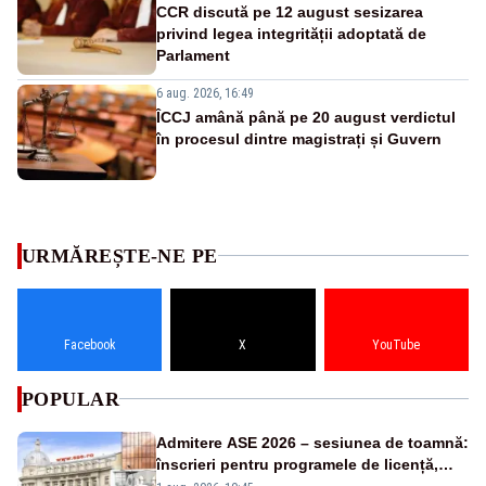
CCR discută pe 12 august sesizarea
privind legea integrității adoptată de
Parlament
6 aug. 2026, 16:49
ÎCCJ amână până pe 20 august verdictul
în procesul dintre magistrați și Guvern
URMĂREȘTE-NE PE
Facebook
X
YouTube
POPULAR
Admitere ASE 2026 – sesiunea de toamnă:
înscrieri pentru programele de licență,
masterat și doctorat