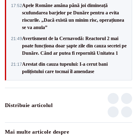
Apele Române amâna până joi dimineață
17:52
scufundarea barjelor pe Dunăre pentru a evita
riscurile. „Dacă există un minim risc, operațiunea
se va anula”
Avertisment de la Cernavodă: Reactorul 2 mai
21:49
poate funcționa doar șapte zile din cauza secetei pe
Dunăre. Când ar putea fi repornită Unitatea 1
Arestat din cauza tupeului: I-a cerut bani
21:17
polițistului care tocmai îl amendase
Distribuie articolul
Mai multe articole despre