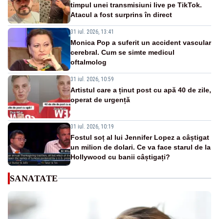
timpul unei transmisiuni live pe TikTok.
Atacul a fost surprins în direct
31 iul. 2026, 13:41
Monica Pop a suferit un accident vascular
cerebral. Cum se simte medicul
oftalmolog
31 iul. 2026, 10:59
Artistul care a ținut post cu apă 40 de zile,
operat de urgență
31 iul. 2026, 10:19
Fostul soț al lui Jennifer Lopez a câștigat
un milion de dolari. Ce va face starul de la
Hollywood cu banii câștigați?
SANATATE