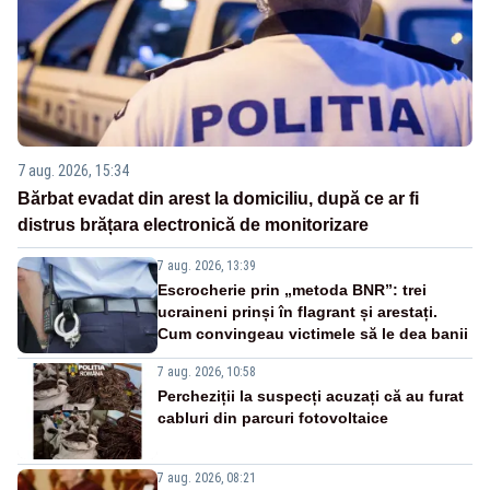
7 aug. 2026, 15:34
Bărbat evadat din arest la domiciliu, după ce ar fi
distrus brățara electronică de monitorizare
7 aug. 2026, 13:39
Escrocherie prin „metoda BNR”: trei
ucraineni prinși în flagrant și arestați.
Cum convingeau victimele să le dea banii
7 aug. 2026, 10:58
Percheziții la suspecți acuzați că au furat
cabluri din parcuri fotovoltaice
7 aug. 2026, 08:21