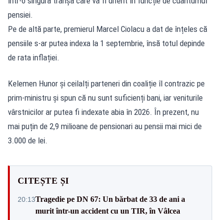
într-o singură tranșă care va fi diferit în funcție de cuantumul
pensiei.
Pe de altă parte, premierul Marcel Ciolacu a dat de înțeles că
pensiile s-ar putea indexa la 1 septembrie, însă totul depinde
de rata inflației.
Kelemen Hunor și ceilalți parteneri din coaliție îl contrazic pe
prim-ministru și spun că nu sunt suficienți bani, iar veniturile
vârstnicilor ar putea fi indexate abia în 2026. În prezent, nu
mai puțin de 2,9 milioane de pensionari au pensii mai mici de
3.000 de lei.
CITEȘTE ȘI
Tragedie pe DN 67: Un bărbat de 33 de ani a
20:13
murit într-un accident cu un TIR, în Vâlcea