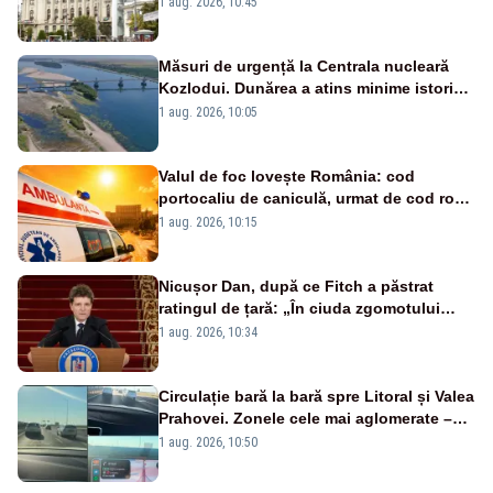
1 aug. 2026, 10:45
Măsuri de urgență la Centrala nucleară
Kozlodui. Dunărea a atins minime istorice
și în Bulgaria
1 aug. 2026, 10:05
Valul de foc lovește România: cod
portocaliu de caniculă, urmat de cod roșu
duminică. Temperaturile urcă spre 40°C
1 aug. 2026, 10:15
Nicușor Dan, după ce Fitch a păstrat
ratingul de țară: „În ciuda zgomotului
politic, România funcționează”
1 aug. 2026, 10:34
Circulație bară la bară spre Litoral și Valea
Prahovei. Zonele cele mai aglomerate –
INFOTRAFIC
1 aug. 2026, 10:50