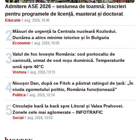
Admitere ASE 2026 – sesiunea de toamnă: înscrieri
pentru programele de licență, masterat și doctorat
Educatie
·
1 aug. 2026, 10:45
2
Măsuri de urgență la Centrala nucleară Kozlodui.
Dunărea a atins minime istorice și în Bulgaria
Economie
-
1 aug. 2026, 10:05
3
Valul de foc lovește România: cod portocaliu de
caniculă, urmat de cod roșu duminică. Temperaturile
urcă spre 40°C
Vremea
-
1 aug. 2026, 10:15
4
Nicușor Dan, după ce Fitch a păstrat ratingul de țară: „În
ciuda zgomotului politic, România funcționează”
Politica
-
1 aug. 2026, 10:34
5
Circulație bară la bară spre Litoral și Valea Prahovei.
Zonele cele mai aglomerate – INFOTRAFIC
Social
-
1 aug. 2026, 10:50