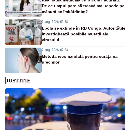
Realitatea medicală cu Nicole Păcuraru:
De ce timpul pare să treacă mai repede pe
măsură ce îmbătrânim?
7 aug. 2026, 09:38
Ebola se extinde în RD Congo. Autoritățile
investighează posibile mutații ale
virusului
7 aug. 2026, 07:23
Metoda recomandată pentru curățarea
urechilor
JUSTITIE