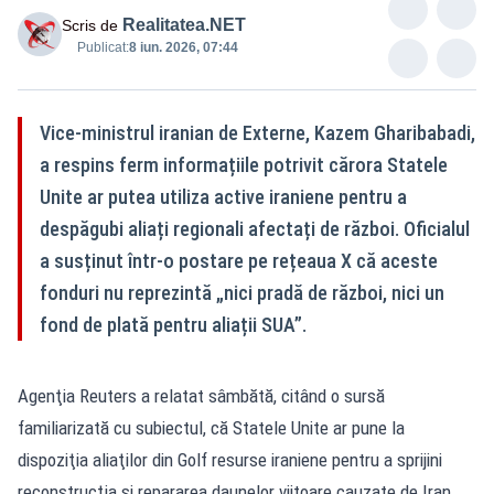
Realitatea.NET
Scris de
Publicat:
8 iun. 2026, 07:44
Vice-ministrul iranian de Externe, Kazem Gharibabadi,
a respins ferm informațiile potrivit cărora Statele
Unite ar putea utiliza active iraniene pentru a
despăgubi aliați regionali afectați de război. Oficialul
a susținut într-o postare pe rețeaua X că aceste
fonduri nu reprezintă „nici pradă de război, nici un
fond de plată pentru aliații SUA”.
Agenţia Reuters a relatat sâmbătă, citând o sursă
familiarizată cu subiectul, că Statele Unite ar pune la
dispoziţia aliaţilor din Golf resurse iraniene pentru a sprijini
reconstrucţia şi repararea daunelor viitoare cauzate de Iran.