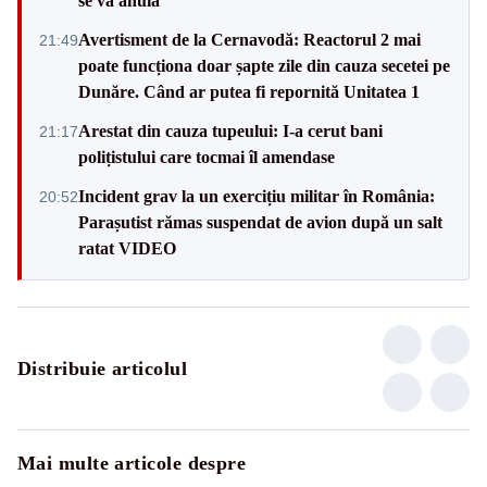
se va anula”
Avertisment de la Cernavodă: Reactorul 2 mai
21:49
poate funcționa doar șapte zile din cauza secetei pe
Dunăre. Când ar putea fi repornită Unitatea 1
Arestat din cauza tupeului: I-a cerut bani
21:17
polițistului care tocmai îl amendase
Incident grav la un exercițiu militar în România:
20:52
Parașutist rămas suspendat de avion după un salt
ratat VIDEO
Distribuie articolul
Mai multe articole despre