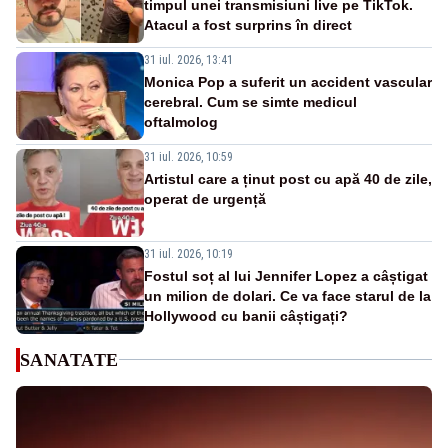
timpul unei transmisiuni live pe TikTok.
Atacul a fost surprins în direct
31 iul. 2026, 13:41
Monica Pop a suferit un accident vascular
cerebral. Cum se simte medicul
oftalmolog
31 iul. 2026, 10:59
Artistul care a ținut post cu apă 40 de zile,
operat de urgență
31 iul. 2026, 10:19
Fostul soț al lui Jennifer Lopez a câștigat
un milion de dolari. Ce va face starul de la
Hollywood cu banii câștigați?
SANATATE