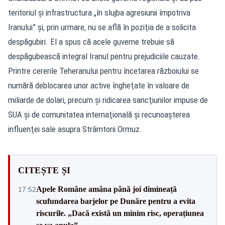
teritoriul şi infrastructura „în slujba agresiunii împotriva
Iranului” şi, prin urmare, nu se află în poziţia de a solicita
despăgubiri. El a spus că acele guverne trebuie să
despăgubească integral Iranul pentru prejudiciile cauzate.
Printre cererile Teheranului pentru încetarea războiului se
numără deblocarea unor active îngheţate în valoare de
miliarde de dolari, precum şi ridicarea sancţiunilor impuse de
SUA şi de comunitatea internaţională şi recunoaşterea
influenţei sale asupra Strâmtorii Ormuz.
CITEȘTE ȘI
Apele Române amâna până joi dimineață
17:52
scufundarea barjelor pe Dunăre pentru a evita
riscurile. „Dacă există un minim risc, operațiunea