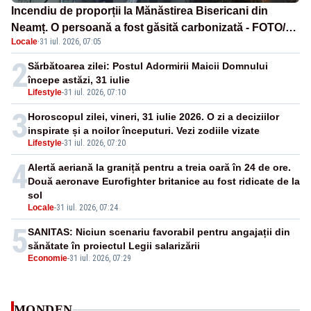
Incendiu de proporții la Mănăstirea Bisericani din
Neamț. O persoană a fost găsită carbonizată - FOTO/
Locale
·
31 iul. 2026, 07:05
VIDEO
2
Sărbătoarea zilei: Postul Adormirii Maicii Domnului
începe astăzi, 31 iulie
Lifestyle
-
31 iul. 2026, 07:10
3
Horoscopul zilei, vineri, 31 iulie 2026. O zi a deciziilor
inspirate și a noilor începuturi. Vezi zodiile vizate
Lifestyle
-
31 iul. 2026, 07:20
4
Alertă aeriană la graniță pentru a treia oară în 24 de ore.
Două aeronave Eurofighter britanice au fost ridicate de la
sol
Locale
-
31 iul. 2026, 07:24
5
SANITAS: Niciun scenariu favorabil pentru angajații din
sănătate în proiectul Legii salarizării
Economie
-
31 iul. 2026, 07:29
MONDEN