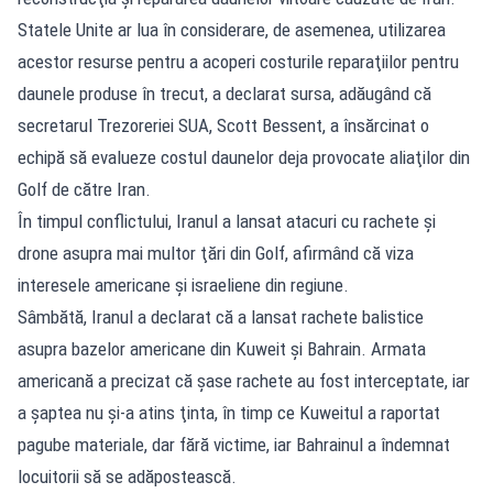
Statele Unite ar lua în considerare, de asemenea, utilizarea
acestor resurse pentru a acoperi costurile reparaţiilor pentru
daunele produse în trecut, a declarat sursa, adăugând că
secretarul Trezoreriei SUA, Scott Bessent, a însărcinat o
echipă să evalueze costul daunelor deja provocate aliaţilor din
Golf de către Iran.
În timpul conflictului, Iranul a lansat atacuri cu rachete şi
drone asupra mai multor ţări din Golf, afirmând că viza
interesele americane şi israeliene din regiune.
Sâmbătă, Iranul a declarat că a lansat rachete balistice
asupra bazelor americane din Kuweit şi Bahrain. Armata
americană a precizat că şase rachete au fost interceptate, iar
a şaptea nu şi-a atins ţinta, în timp ce Kuweitul a raportat
pagube materiale, dar fără victime, iar Bahrainul a îndemnat
locuitorii să se adăpostească.