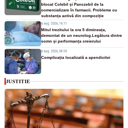
blocat Colebil și Panczebil de la
comercializare în farmacii. Probleme cu
substanța activă din compoziție
6 aug. 2026, 16:11
Mitul trezitului la ora 5 dimineața,
demontat de un neurolog.Legătura dintre
somn și performanța creierului
6 aug. 2026, 08:50
Complicația localizată a apendicitei
JUSTITIE