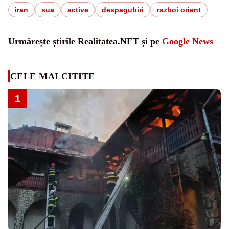
iran
sua
active
despagubiri
razboi orient
Urmărește știrile Realitatea.NET și pe
Google News
CELE MAI CITITE
1