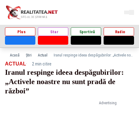
Plus
Star
Sportivă
Radio
Acasă
Știri
Actual
Iranul respinge ideea despăgubirilor: „Activele noastre nu sunt pradă de război”
·
ACTUAL
2 min citire
Iranul respinge ideea despăgubirilor:
„Activele noastre nu sunt pradă de
război”
Advertising