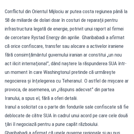
Conflictul din Orientul Mijlociu ar putea costa regiunea până la
58 de miliarde de dolari doar în costuri de reparaţii pentru
infrastructura legată de energie, potrivit unui raport al firmei
de cercetare Rystad Energy din aprilie. Gharibabadi a afirmat
că orice confiscare, transfer sau alocare a activelor iraniene
fără consimţământul guvernului iranian ar constitui „un nou
act ilicit internaţional”, dând naştere la răspunderea SUA într-
un moment în care Washingtonul pretinde că urmăreşte
negocierea şi înţelegerea cu Teheranul. O astfel de mişcare ar
provoca, de asemenea, un „răspuns adecvat” din partea
Iranului, a spus el, fără a oferi detalii.
Iranul a solicitat ca o parte din fondurile sale confiscate să fie
deblocate de către SUA în cadrul unui acord pe care cele două
ţări îl negociază pentru a pune capăt războiului.
Gharibabadi a afirmat că unele guverne regionale şi-au pus