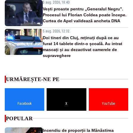
5 aug. 2026, 18:40
Vești proaste pentru „Generalul Negru”.
Procesul lui Florian Coldea poate începe.
Curtea de Apel validează ancheta DNA
5 aug. 2026, 12:32
Doi tineri din Cluj, reținuți după ce au
furat 14 tablete dintr-o școală. Au intrat
mascați și au dezactivat camerele de
supraveghere
URMĂREȘTE-NE PE
Facebook
X
YouTube
POPULAR
Incendiu de proporții la Mănăstirea