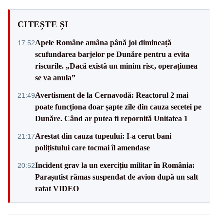
CITEȘTE ȘI
Apele Române amâna până joi dimineață
17:52
scufundarea barjelor pe Dunăre pentru a evita
riscurile. „Dacă există un minim risc, operațiunea
se va anula”
Avertisment de la Cernavodă: Reactorul 2 mai
21:49
poate funcționa doar șapte zile din cauza secetei pe
Dunăre. Când ar putea fi repornită Unitatea 1
Arestat din cauza tupeului: I-a cerut bani
21:17
polițistului care tocmai îl amendase
Incident grav la un exercițiu militar în România:
20:52
Parașutist rămas suspendat de avion după un salt
ratat VIDEO