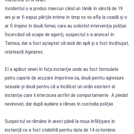
Incidentul s-a produs miercuri când un tânăr în vârstă de 19
ani şi-ar fi expus părţile intime în timp ce se afla la coadă şi s-
ar fi împins în două femei, care au solicitat intervenţia poliţiei.
Încercând să scape de agenţi, suspectul s-a aruncat în
Tamisa, dar a fost aşteptat să iasă din apă şi a fost încătuşat,
relatează Agerpres.
El a apărut vineri în faţa instanţei unde au fost formulate
patru capete de acuzare împotriva sa, două pentru agresiuni
sexuale şi două pentru că a încălcat un ordin existent al
instanţei care îi interzicea astfel de comportamente. A pledat
nevinovat, dar după audiere a rămas în custodia poliţiei.
Suspectul va rămâne în arest până la noua înfăţişare în
instanţă ce a fost stabilită pentru data de 14 octombrie.