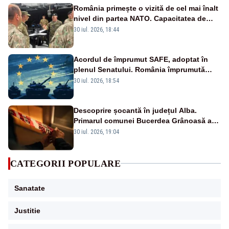
România primește o vizită de cel mai înalt
nivel din partea NATO. Capacitatea de
mobilizare militară, în centrul discuțiilor
30 iul. 2026, 18:44
Acordul de împrumut SAFE, adoptat în
plenul Senatului. România împrumută
16,68 miliarde de euro
30 iul. 2026, 18:54
Descoprire șocantă în județul Alba.
Primarul comunei Bucerdea Grânoasă a
fost găsit spânzurat
30 iul. 2026, 19:04
CATEGORII POPULARE
Sanatate
Justitie