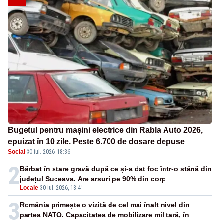
Bugetul pentru mașini electrice din Rabla Auto 2026,
epuizat în 10 zile. Peste 6.700 de dosare depuse
Social
·
30 iul. 2026, 18:36
2
Bărbat în stare gravă după ce și-a dat foc într-o stână din
județul Suceava. Are arsuri pe 90% din corp
Locale
-
30 iul. 2026, 18:41
3
România primește o vizită de cel mai înalt nivel din
partea NATO. Capacitatea de mobilizare militară, în