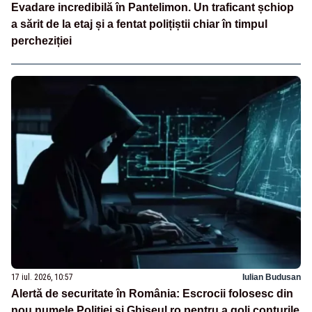
Evadare incredibilă în Pantelimon. Un traficant șchiop
a sărit de la etaj și a fentat polițiștii chiar în timpul
percheziției
17 iul. 2026, 10:57
Iulian Budusan
Alertă de securitate în România: Escrocii folosesc din
nou numele Poliției și Ghișeul.ro pentru a goli conturile