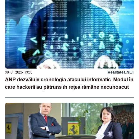
30 iul. 2026, 13:33
Realitatea.NET
ANP dezvăluie cronologia atacului informatic. Modul în
care hackerii au pătruns în rețea rămâne necunoscut