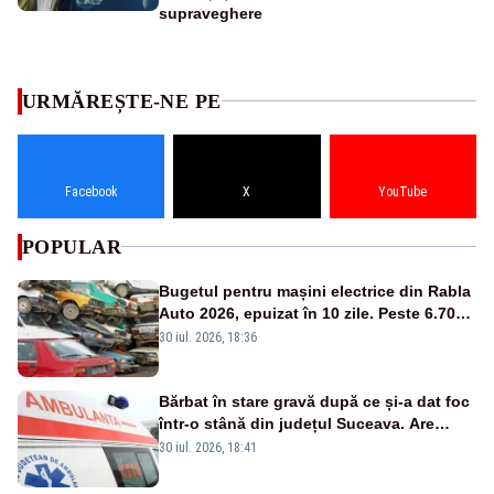
supraveghere
URMĂREȘTE-NE PE
Facebook
X
YouTube
POPULAR
Bugetul pentru mașini electrice din Rabla
Auto 2026, epuizat în 10 zile. Peste 6.700
de dosare depuse
30 iul. 2026, 18:36
Bărbat în stare gravă după ce și-a dat foc
într-o stână din județul Suceava. Are
arsuri pe 90% din corp
30 iul. 2026, 18:41