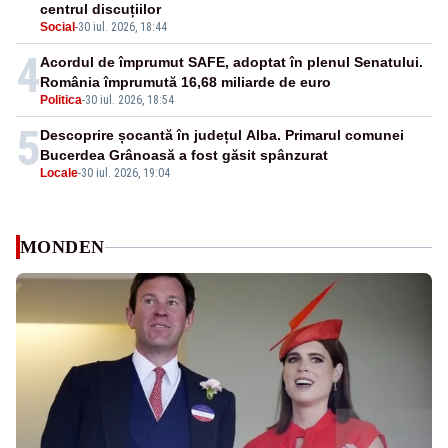
centrul discuțiilor
Social
-
30 iul. 2026, 18:44
4
Acordul de împrumut SAFE, adoptat în plenul Senatului.
România împrumută 16,68 miliarde de euro
Politica
-
30 iul. 2026, 18:54
5
Descoprire șocantă în județul Alba. Primarul comunei
Bucerdea Grânoasă a fost găsit spânzurat
Locale
-
30 iul. 2026, 19:04
MONDEN