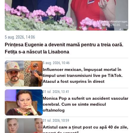
5 aug. 2026, 14:06
Prințesa Eugenie a devenit mamă pentru a treia oară.
Fetița s-a născut la Lisabona
5 aug. 2026, 10:46
Influencer mexican, împușcat mortal în
timpul unei transmisiuni live pe TikTok.
Atacul a fost surprins în direct
31 iul. 2026, 13:41
Monica Pop a suferit un accident vascular
cerebral. Cum se simte medicul
oftalmolog
31 iul. 2026, 10:59
Artistul care a ținut post cu apă 40 de zile,
operat de urgență