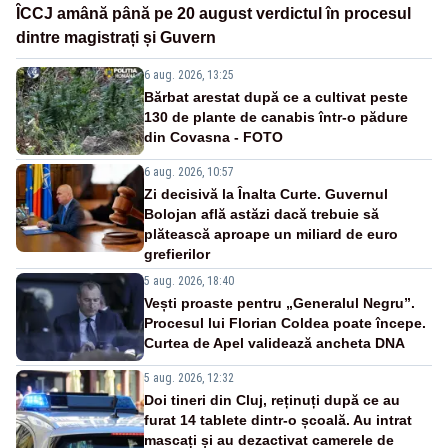
ÎCCJ amână până pe 20 august verdictul în procesul
dintre magistrați și Guvern
6 aug. 2026, 13:25
Bărbat arestat după ce a cultivat peste
130 de plante de canabis într-o pădure
din Covasna - FOTO
6 aug. 2026, 10:57
Zi decisivă la Înalta Curte. Guvernul
Bolojan află astăzi dacă trebuie să
plătească aproape un miliard de euro
grefierilor
5 aug. 2026, 18:40
Vești proaste pentru „Generalul Negru”.
Procesul lui Florian Coldea poate începe.
Curtea de Apel validează ancheta DNA
5 aug. 2026, 12:32
Doi tineri din Cluj, reținuți după ce au
furat 14 tablete dintr-o școală. Au intrat
mascați și au dezactivat camerele de