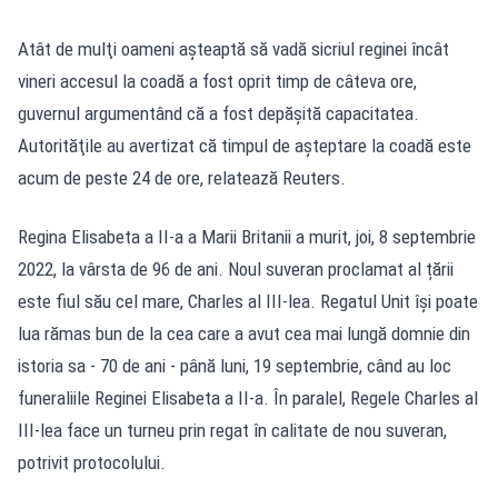
Atât de mulţi oameni aşteaptă să vadă sicriul reginei încât
vineri accesul la coadă a fost oprit timp de câteva ore,
guvernul argumentând că a fost depăşită capacitatea.
Autorităţile au avertizat că timpul de aşteptare la coadă este
acum de peste 24 de ore, relatează Reuters.
Regina Elisabeta a II-a a Marii Britanii a murit, joi, 8 septembrie
2022, la vârsta de 96 de ani. Noul suveran proclamat al țării
este fiul său cel mare, Charles al III-lea. Regatul Unit își poate
lua rămas bun de la cea care a avut cea mai lungă domnie din
istoria sa - 70 de ani - până luni, 19 septembrie, când au loc
funeraliile Reginei Elisabeta a II-a. În paralel, Regele Charles al
III-lea face un turneu prin regat în calitate de nou suveran,
potrivit protocolului.