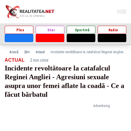
Plus
Star
Sportivă
Radio
Acasă
Știri
Actual
Incidente revoltătoare la catafalcul Reginei Angliei - Agresiuni sexuale asupra unor femei aflate la coadă - Ce a făcut bărbatul
·
ACTUAL
2 min citire
Incidente revoltătoare la catafalcul
Reginei Angliei - Agresiuni sexuale
asupra unor femei aflate la coadă - Ce a
făcut bărbatul
Advertising