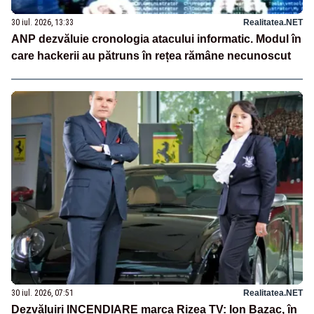
30 iul. 2026, 13:33
Realitatea.NET
ANP dezvăluie cronologia atacului informatic. Modul în
care hackerii au pătruns în rețea rămâne necunoscut
30 iul. 2026, 07:51
Realitatea.NET
Dezvăluiri INCENDIARE marca Rizea TV: Ion Bazac, în