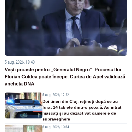
5 aug. 2026, 18:40
Vești proaste pentru „Generalul Negru”. Procesul lui
Florian Coldea poate începe. Curtea de Apel validează
ancheta DNA
5 aug. 2026, 12:32
Doi tineri din Cluj, reținuți după ce au
furat 14 tablete dintr-o școală. Au intrat
mascați și au dezactivat camerele de
supraveghere
5 aug. 2026, 10:54