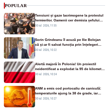
POPULAR
Tensiuni și gaze lacrimogene la protestul
fermierilor. Oamenii cer demisia șefului
ANSVSA și s-au mutat în Piața Victoria–
30 iul. 2026, 11:55
LIVE TEXT
Sorin Grindeanu îl acuză pe Ilie Bolojan
că și-ar fi salvat funcția prin înțelegeri
netransparente: „Pentru putere și bani”
30 iul. 2026, 10:22
Alertă majoră în Polonia! Un proiectil
neidentificat a explodat la 95 de kilometri
de granița cu Ucraina VIDEO
30 iul. 2026, 10:24
ANM a emis cod portocaliu de caniculă:
temperaturile ajung la 38 de grade, iar
valul de căldură se extinde în România -
30 iul. 2026, 10:27
HARTA