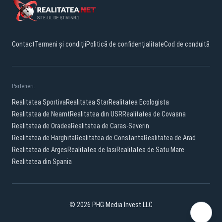
Contact
Termeni și condiții
Politică de confidențialitate
Cod de conduită
Parteneri:
Realitatea Sportiva
Realitatea Star
Realitatea Ecologista
Realitatea de Neamt
Realitatea din USR
Realitatea de Covasna
Realitatea de Oradea
Realitatea de Caras-Severin
Realitatea de Harghita
Realitatea de Constanta
Realitatea de Arad
Realitatea de Arges
Realitatea de Iasi
Realitatea de Satu Mare
Realitatea din Spania
© 2026 PHG Media Invest LLC
Facebook
YouTube
X
TikTok