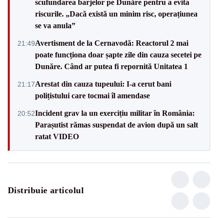
scufundarea barjelor pe Dunăre pentru a evita
riscurile. „Dacă există un minim risc, operațiunea
se va anula”
Avertisment de la Cernavodă: Reactorul 2 mai
21:49
poate funcționa doar șapte zile din cauza secetei pe
Dunăre. Când ar putea fi repornită Unitatea 1
Arestat din cauza tupeului: I-a cerut bani
21:17
polițistului care tocmai îl amendase
Incident grav la un exercițiu militar în România:
20:52
Parașutist rămas suspendat de avion după un salt
ratat VIDEO
Distribuie articolul