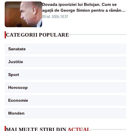
Dovada ipocriziei lui Bolojan. Cum se
agață de George Simion pentru a rămâne
în scaun
30 iul. 2026, 10:37
CATEGORII POPULARE
Sanatate
Justitie
Sport
Horoscop
Economie
Monden
MAI MULTE ȘTIRI DIN
ACTUAL