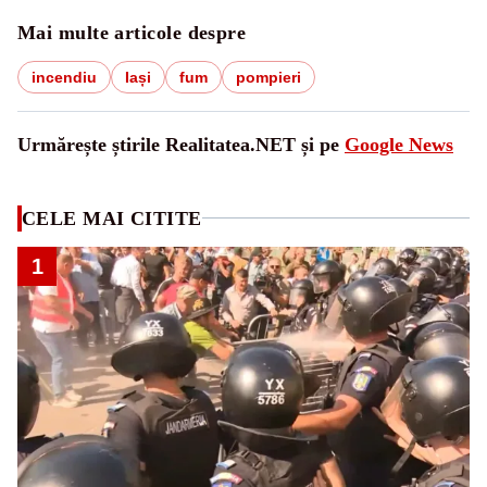
Mai multe articole despre
incendiu
Iași
fum
pompieri
Urmărește știrile Realitatea.NET și pe
Google News
CELE MAI CITITE
1