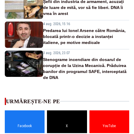
Șefii din industria de armament, acuzați
de luare de mită, vor să fie liberi. DNA îi
vrea în arest
4 aug. 2026, 15:16
Predarea lui Ionel Arsene către România,
blocată printr-o decizie a instanței
italiene, pe motive medicale
3 aug. 2026, 23:07
Stenograme incendiare din dosarul de
corupție de la Uzina Mecanică. Prăduirea
banilor din programul SAFE, interceptată
de DNA
URMĂREȘTE-NE PE
Facebook
X
YouTube