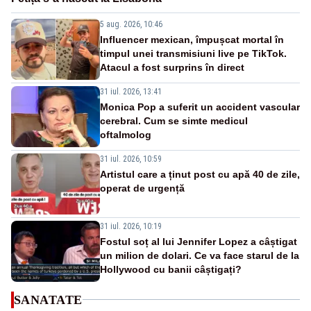
5 aug. 2026, 10:46
Influencer mexican, împușcat mortal în
timpul unei transmisiuni live pe TikTok.
Atacul a fost surprins în direct
31 iul. 2026, 13:41
Monica Pop a suferit un accident vascular
cerebral. Cum se simte medicul
oftalmolog
31 iul. 2026, 10:59
Artistul care a ținut post cu apă 40 de zile,
operat de urgență
31 iul. 2026, 10:19
Fostul soț al lui Jennifer Lopez a câștigat
un milion de dolari. Ce va face starul de la
Hollywood cu banii câștigați?
SANATATE