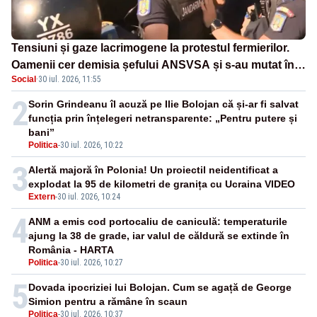
Tensiuni și gaze lacrimogene la protestul fermierilor.
Oamenii cer demisia șefului ANSVSA și s-au mutat în
Social
·
30 iul. 2026, 11:55
Piața Victoria– LIVE TEXT
2
Sorin Grindeanu îl acuză pe Ilie Bolojan că și-ar fi salvat
funcția prin înțelegeri netransparente: „Pentru putere și
bani”
Politica
-
30 iul. 2026, 10:22
3
Alertă majoră în Polonia! Un proiectil neidentificat a
explodat la 95 de kilometri de granița cu Ucraina VIDEO
Extern
-
30 iul. 2026, 10:24
4
ANM a emis cod portocaliu de caniculă: temperaturile
ajung la 38 de grade, iar valul de căldură se extinde în
România - HARTA
Politica
-
30 iul. 2026, 10:27
5
Dovada ipocriziei lui Bolojan. Cum se agață de George
Simion pentru a rămâne în scaun
Politica
-
30 iul. 2026, 10:37