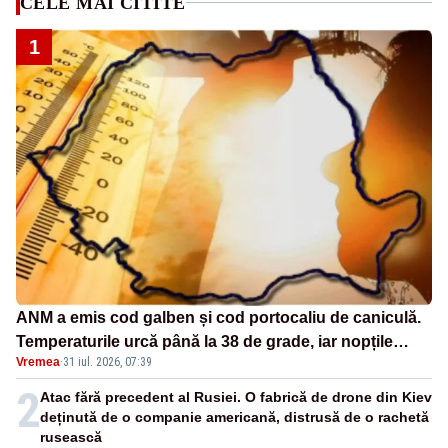
CELE MAI CITITE
1
ANM a emis cod galben și cod portocaliu de caniculă.
Temperaturile urcă până la 38 de grade, iar nopțile
Vremea
·
31 iul. 2026, 07:39
devin tropicale
2
Atac fără precedent al Rusiei. O fabrică de drone din Kiev
deținută de o companie americană, distrusă de o rachetă
rusească