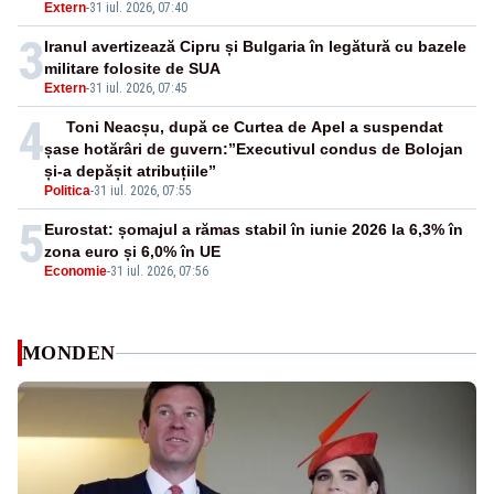
Extern
-
31 iul. 2026, 07:40
3
Iranul avertizează Cipru și Bulgaria în legătură cu bazele
militare folosite de SUA
Extern
-
31 iul. 2026, 07:45
4
Toni Neacșu, după ce Curtea de Apel a suspendat
șase hotărâri de guvern:”Executivul condus de Bolojan
și-a depășit atribuțiile”
Politica
-
31 iul. 2026, 07:55
5
Eurostat: șomajul a rămas stabil în iunie 2026 la 6,3% în
zona euro și 6,0% în UE
Economie
-
31 iul. 2026, 07:56
MONDEN