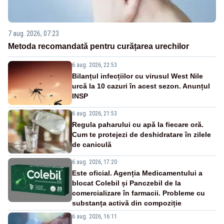
7 aug. 2026, 07:23
Metoda recomandată pentru curățarea urechilor
6 aug. 2026, 22:53
Bilanțul infecțiilor cu virusul West Nile
urcă la 10 cazuri în acest sezon. Anunțul
INSP
6 aug. 2026, 21:53
Regula paharului cu apă la fiecare oră.
Cum te protejezi de deshidratare în zilele
de caniculă
6 aug. 2026, 17:20
Este oficial. Agenția Medicamentului a
blocat Colebil și Panczebil de la
comercializare în farmacii. Probleme cu
substanța activă din compoziție
6 aug. 2026, 16:11