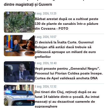
dintre magistrați și Guvern
6 aug. 2026, 13:25
Bărbat arestat după ce a cultivat peste
130 de plante de canabis într-o pădure
din Covasna - FOTO
6 aug. 2026, 10:57
Zi decisivă la Înalta Curte. Guvernul
Bolojan află astăzi dacă trebuie să
plătească aproape un miliard de euro
grefierilor
5 aug. 2026, 18:40
Vești proaste pentru „Generalul Negru”.
Procesul lui Florian Coldea poate începe.
Curtea de Apel validează ancheta DNA
5 aug. 2026, 12:32
Doi tineri din Cluj, reținuți după ce au
furat 14 tablete dintr-o școală. Au intrat
mascați și au dezactivat camerele de
supraveghere