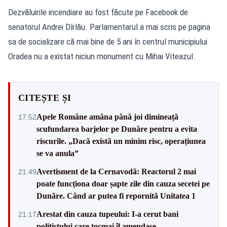
Dezvăluirile incendiare au fost făcute pe Facebook de
senatorul Andrei Dîrlău. Parlamentarul a mai scris pe pagina
sa de socializare că mai bine de 5 ani în centrul municipiului
Oradea nu a existat niciun monument cu Mihai Viteazul.
CITEȘTE ȘI
Apele Române amâna până joi dimineață
17:52
scufundarea barjelor pe Dunăre pentru a evita
riscurile. „Dacă există un minim risc, operațiunea
se va anula”
Avertisment de la Cernavodă: Reactorul 2 mai
21:49
poate funcționa doar șapte zile din cauza secetei pe
Dunăre. Când ar putea fi repornită Unitatea 1
Arestat din cauza tupeului: I-a cerut bani
21:17
polițistului care tocmai îl amendase