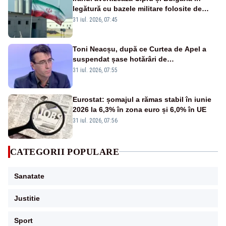
legătură cu bazele militare folosite de
SUA
31 iul. 2026, 07:45
Toni Neacșu, după ce Curtea de Apel a
suspendat șase hotărâri de
guvern:”Executivul condus de Bolojan și-
31 iul. 2026, 07:55
a depășit atribuțiile”
Eurostat: șomajul a rămas stabil în iunie
2026 la 6,3% în zona euro și 6,0% în UE
31 iul. 2026, 07:56
CATEGORII POPULARE
Sanatate
Justitie
Sport