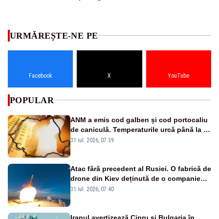
URMĂREȘTE-NE PE
Facebook
X
YouTube
POPULAR
ANM a emis cod galben și cod portocaliu
de caniculă. Temperaturile urcă până la 38
de grade, iar nopțile devin tropicale
31 iul. 2026, 07:39
Atac fără precedent al Rusiei. O fabrică de
drone din Kiev deținută de o companie
americană, distrusă de o rachetă
31 iul. 2026, 07:40
rusească
Iranul avertizează Cipru și Bulgaria în