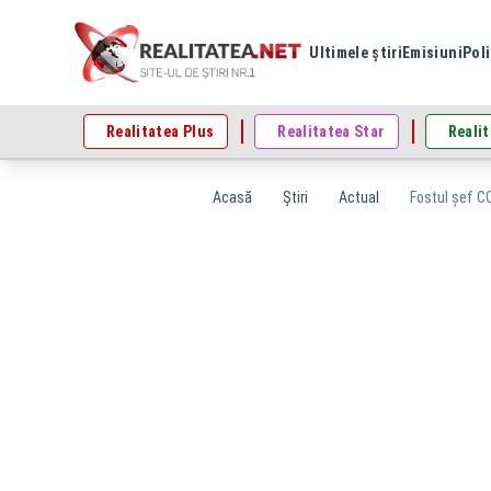
Ultimele știri
Emisiuni
Poli
Realitatea Plus
Realitatea Star
Realit
Acasă
Știri
Actual
Fostul șef CC