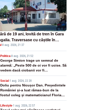
ră de 19 ani, lovită de tren în Gara
galia. Traversase cu căștile în
l
·
8 aug. 2026, 21:37
hi liniile printr-un loc nepermis
2
Politica
-
8 aug. 2026, 21:52
George Simion trage un semnal de
alarmă: „Peste 500 de oi vor fi ucise. Să
vedem dacă ciobanii vor fi
despăgubiți”
3
Social
-
1 aug. 2026, 22:28
Doliu pentru Nicușor Dan. Președintele
României și-a luat rămas-bun de la
fostul coleg și matematicianul Florian
Luca
Lifestyle
-
1 aug. 2026, 22:57
Topul celor mai sănătoase verdețuri