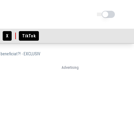
Schimba tema
X
TikTok
 beneficiat?! - EXCLUSIV
Advertising