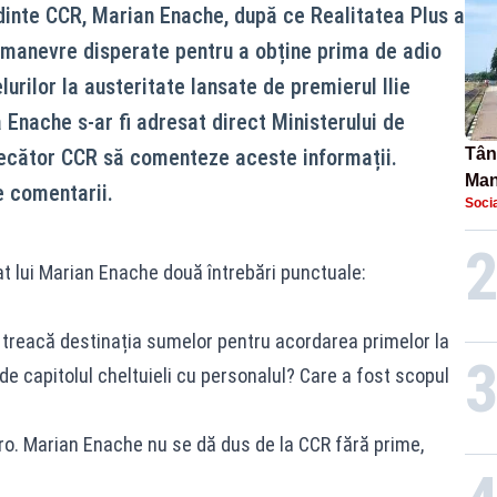
dinte CCR, Marian Enache, după ce Realitatea Plus a
e manevre disperate pentru a obține prima de adio
lurilor la austeritate lansate de premierul Ilie
 Enache s-ar fi adresat direct Ministerului de
judecător CCR să comenteze aceste informații.
Tână
Man
e comentarii.
Socia
urec
sat lui Marian Enache două întrebări punctuale:
ă treacă destinația sumelor pentru acordarea primelor la
c de capitolul cheltuieli cu personalul? Care a fost scopul
ro. Marian Enache nu se dă dus de la CCR fără prime,