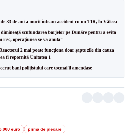
e 33 de ani a murit într-un accident cu un TIR, în Vâlcea
imineață scufundarea barjelor pe Dunăre pentru a evita
m risc, operațiunea se va anula”
eactorul 2 mai poate funcționa doar șapte zile din cauza
ea fi repornită Unitatea 1
 cerut bani polițistului care tocmai îl amendase
5.000 euro
prima de plecare