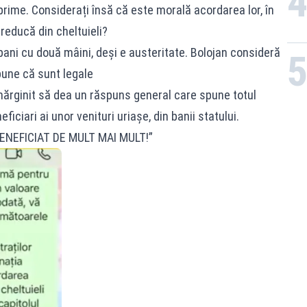
rime. Considerați însă că este morală acordarea lor, în
reducă din cheltuieli?
bani cu două mâini, deși e austeritate. Bolojan consideră
pune că sunt legale
 mărginit să dea un răspuns general care spune totul
iciari ai unor venituri uriașe, din banii statului.
BENEFICIAT DE MULT MAI MULT!”