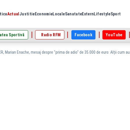
tica
Actual
Justitie
Economie
Locale
Sanatate
Extern
Lifestyle
Sport
atea Sportivă
Radio RFM
Facebook
YouTube
R, Marian Enache, mesaj despre "prima de adio" de 35.000 de euro: Alții cum au