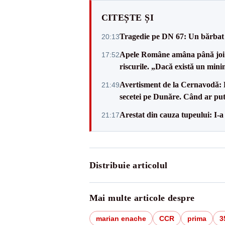
CITEȘTE ȘI
Tragedie pe DN 67: Un bărbat d
20:13
Apele Române amâna până joi d
17:52
riscurile. „Dacă există un mini
Avertisment de la Cernavodă: R
21:49
secetei pe Dunăre. Când ar put
Arestat din cauza tupeului: I-a
21:17
Distribuie articolul
Mai multe articole despre
marian enache
CCR
prima
3