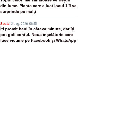
4
din lume. Planta care a luat locul 1 îi va
surprinde pe mulți
5
Social
-
2 aug. 2026, 06:55
Îți promit bani în câteva minute, dar îți
pot goli contul. Noua înșelătorie care
face victime pe Facebook și WhatsApp