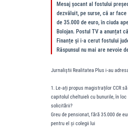
Mesaj șocant al fostului preșe
dezvăluit, pe surse, că ar fac
de 35.000 de euro, în ciuda ape
Bolojan. Postul TV a anunțat că
Finanțe și i-a cerut fostului 
Răspunsul nu mai are nevoie d
Jurnaliștii Realitatea Plus i-au adre
1. Le-ați propus magistraților CCR s
capitolul cheltuieli cu bunurile, în lo
solicitării?
Greu de pensionat, fără 35.000 de eu
pentru el și colegii lui