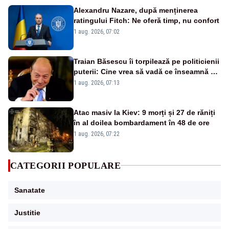
Alexandru Nazare, după menținerea
ratingului Fitch: Ne oferă timp, nu confort
1 aug. 2026, 07:02
Traian Băsescu îi torpilează pe politicienii
puterii: Cine vrea să vadă ce înseamnă să
fii prost, se uită la România
1 aug. 2026, 07:13
Atac masiv la Kiev: 9 morți și 27 de răniți
în al doilea bombardament în 48 de ore
1 aug. 2026, 07:22
CATEGORII POPULARE
Sanatate
Justitie