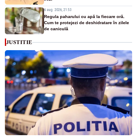
6 aug. 2026, 21:53
Regula paharului cu apă la fiecare oră.
Cum te protejezi de deshidratare în zilele
de caniculă
JUSTITIE