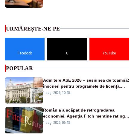
URMĂREȘTE-NE PE
Facebook
X
YouTube
POPULAR
Admitere ASE 2026 – sesiunea de toamnă:
înscrieri pentru programele de licență,
masterat și doctorat
1 aug. 2026, 10:45
România a scăpat de retrogradarea
economiei. Agenția Fitch menține ratingul
„BBB-” cu perspectivă negativă
1 aug. 2026, 06:48