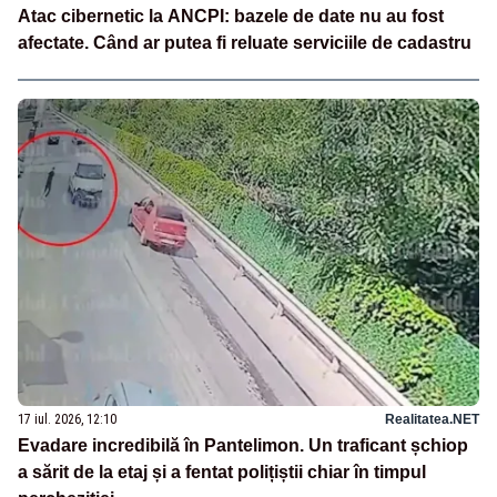
Atac cibernetic la ANCPI: bazele de date nu au fost
afectate. Când ar putea fi reluate serviciile de cadastru
17 iul. 2026, 12:10
Realitatea.NET
Evadare incredibilă în Pantelimon. Un traficant șchiop
a sărit de la etaj și a fentat polițiștii chiar în timpul