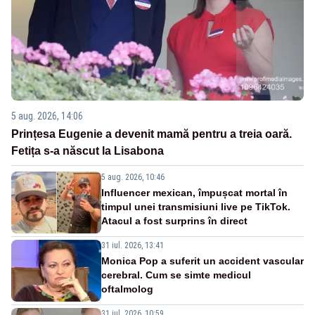
5 aug. 2026, 14:06
Prințesa Eugenie a devenit mamă pentru a treia oară.
Fetița s-a născut la Lisabona
5 aug. 2026, 10:46
Influencer mexican, împușcat mortal în
timpul unei transmisiuni live pe TikTok.
Atacul a fost surprins în direct
31 iul. 2026, 13:41
Monica Pop a suferit un accident vascular
cerebral. Cum se simte medicul
oftalmolog
31 iul. 2026, 10:59