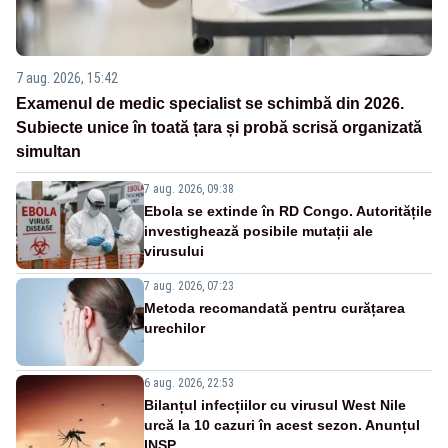
7 aug. 2026, 15:42
Examenul de medic specialist se schimbă din 2026.
Subiecte unice în toată țara și probă scrisă organizată
simultan
7 aug. 2026, 09:38
Ebola se extinde în RD Congo. Autoritățile
investighează posibile mutații ale
virusului
7 aug. 2026, 07:23
Metoda recomandată pentru curățarea
urechilor
6 aug. 2026, 22:53
Bilanțul infecțiilor cu virusul West Nile
urcă la 10 cazuri în acest sezon. Anunțul
INSP