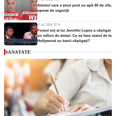
Artistul care a ținut post cu apă 40 de zile,
operat de urgență
31 iul. 2026, 10:19
Fostul soț al lui Jennifer Lopez a câștigat
un milion de dolari. Ce va face starul de la
Hollywood cu banii câștigați?
SANATATE