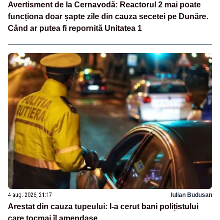
Avertisment de la Cernavodă: Reactorul 2 mai poate
funcționa doar șapte zile din cauza secetei pe Dunăre.
Când ar putea fi repornită Unitatea 1
4 aug. 2026, 21:17
Iulian Budusan
Arestat din cauza tupeului: I-a cerut bani polițistului
care tocmai îl amendase