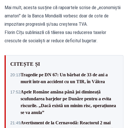
Mai mult, acesta susține că rapoartele scrise de „economiștii
amatori" de la Banca Mondială vorbesc doar de cote de
impozitare progresivă și/sau creșterea TVA.
Florin Cîțu subliniază că tăierea sau reducerea taxelor
crescute de socialiști ar reduce deficitul bugetar.
CITEȘTE ȘI
Tragedie pe DN 67: Un bărbat de 33 de ani a
20:13
murit într-un accident cu un TIR, în Vâlcea
Apele Române amâna până joi dimineață
17:52
scufundarea barjelor pe Dunăre pentru a evita
riscurile. „Dacă există un minim risc, operațiunea
se va anula”
Avertisment de la Cernavodă: Reactorul 2 mai
21:49