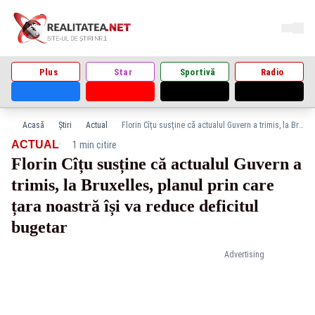
Plus
Star
Sportivă
Radio
Acasă
Știri
Actual
Florin Cîțu susține că actualul Guvern a trimis, la Bruxelles, planul prin care țara noastră își va reduce deficitul bugetar
·
ACTUAL
1 min citire
Florin Cîțu susține că actualul Guvern a
trimis, la Bruxelles, planul prin care
țara noastră își va reduce deficitul
bugetar
Advertising