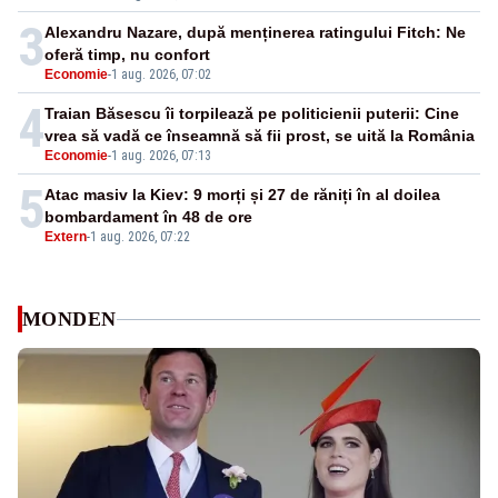
3
Alexandru Nazare, după menținerea ratingului Fitch: Ne
oferă timp, nu confort
Economie
-
1 aug. 2026, 07:02
4
Traian Băsescu îi torpilează pe politicienii puterii: Cine
vrea să vadă ce înseamnă să fii prost, se uită la România
Economie
-
1 aug. 2026, 07:13
5
Atac masiv la Kiev: 9 morți și 27 de răniți în al doilea
bombardament în 48 de ore
Extern
-
1 aug. 2026, 07:22
MONDEN