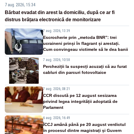
7 aug. 2026, 15:34
Bărbat evadat din arest la domiciliu, după ce ar fi
distrus brățara electronică de monitorizare
7 aug. 2026, 13:39
Escrocherie prin „metoda BNR”: trei
ucraineni prinși în flagrant și arestați.
Cum convingeau victimele să le dea banii
7 aug. 2026, 10:58
Percheziții la suspecți acuzați că au furat
cabluri din parcuri fotovoltaice
7 aug. 2026, 08:21
CCR discută pe 12 august sesizarea
privind legea integrității adoptată de
Parlament
6 aug. 2026, 16:49
ÎCCJ amână până pe 20 august verdictul
în procesul dintre magistrați și Guvern