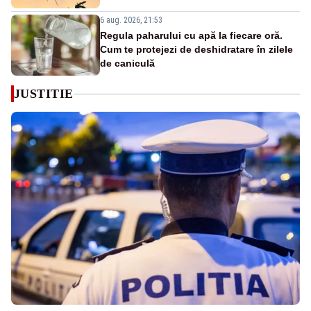
6 aug. 2026, 21:53
Regula paharului cu apă la fiecare oră.
Cum te protejezi de deshidratare în zilele
de caniculă
JUSTITIE