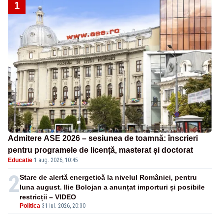
1
Admitere ASE 2026 – sesiunea de toamnă: înscrieri
pentru programele de licență, masterat și doctorat
Educatie
·
1 aug. 2026, 10:45
2
Stare de alertă energetică la nivelul României, pentru
luna august. Ilie Bolojan a anunțat importuri și posibile
restricții – VIDEO
Politica
-
31 iul. 2026, 20:30