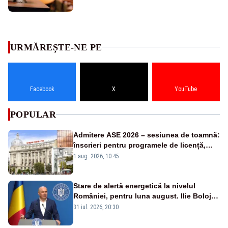
URMĂREȘTE-NE PE
Facebook
X
YouTube
POPULAR
Admitere ASE 2026 – sesiunea de toamnă:
înscrieri pentru programele de licență,
masterat și doctorat
1 aug. 2026, 10:45
Stare de alertă energetică la nivelul
României, pentru luna august. Ilie Bolojan
a anunțat importuri și posibile restricții –
31 iul. 2026, 20:30
VIDEO