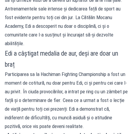
Antrenamentele sale intense și dedicarea față de sport au
fost evidente pentru toți cei din jur. La Cătălin Mocanu
Academy, Edi a descoperit nu doar o disciplină, ci și o
comunitate care l-a susținut și încurajat să-și dezvolte
abilitățile.
Edi a câștigat medalia de aur, deși are doar un
braț
Participarea sa la Hachiman Fighting Championship a fost un
moment de cotitură, nu doar pentru Edi, ci și pentru cei care l-
au privit. În ciuda provocărilor, a intrat pe ring cu un zâmbet pe
față și o determinare de fier. Ceea ce a urmat a fost o lecție
de viață pentru toți cei prezenți: Edi a demonstrat că,
indiferent de dificultăți, cu muncă asiduă și o atitudine
pozitivă, orice vis poate deveni realitate.