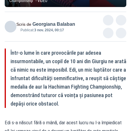
Championship” - VIDEO
Georgiana Balaban
Scris de
Publicat:
3 nov. 2024, 00:17
Într-o lume în care provocările par adesea
insurmontabile, un copil de 10 ani din Giurgiu ne arată
că nimic nu este imposibil. Edi, un mic luptător care a
înfruntat dificultăți semnificative, a reușit să câștige
medalia de aur la Hachiman Fighting Championship,
demonstrând tuturor că voința și pasiunea pot
depăși orice obstacol.
Edi s-a născut fără o mână, dar acest lucru nu l-a împiedicat
să își urmeze visul de a deveni un luptător de arte marțiale.