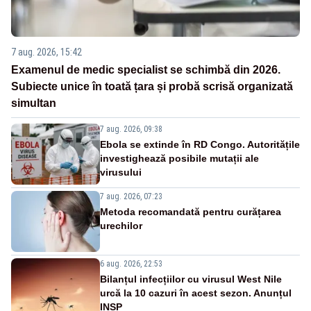
7 aug. 2026, 15:42
Examenul de medic specialist se schimbă din 2026.
Subiecte unice în toată țara și probă scrisă organizată
simultan
7 aug. 2026, 09:38
Ebola se extinde în RD Congo. Autoritățile
investighează posibile mutații ale
virusului
7 aug. 2026, 07:23
Metoda recomandată pentru curățarea
urechilor
6 aug. 2026, 22:53
Bilanțul infecțiilor cu virusul West Nile
urcă la 10 cazuri în acest sezon. Anunțul
INSP