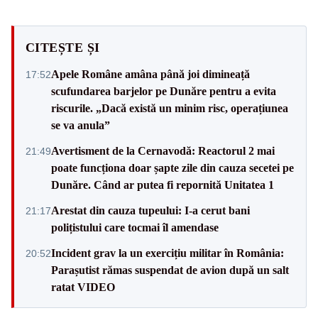
CITEȘTE ȘI
Apele Române amâna până joi dimineață
17:52
scufundarea barjelor pe Dunăre pentru a evita
riscurile. „Dacă există un minim risc, operațiunea
se va anula”
Avertisment de la Cernavodă: Reactorul 2 mai
21:49
poate funcționa doar șapte zile din cauza secetei pe
Dunăre. Când ar putea fi repornită Unitatea 1
Arestat din cauza tupeului: I-a cerut bani
21:17
polițistului care tocmai îl amendase
Incident grav la un exercițiu militar în România:
20:52
Parașutist rămas suspendat de avion după un salt
ratat VIDEO