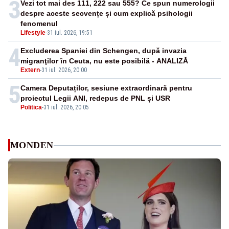
3
Vezi tot mai des 111, 222 sau 555? Ce spun numerologii
despre aceste secvențe și cum explică psihologii
fenomenul
Lifestyle
-
31 iul. 2026, 19:51
4
Excluderea Spaniei din Schengen, după invazia
migranţilor în Ceuta, nu este posibilă - ANALIZĂ
Extern
-
31 iul. 2026, 20:00
5
Camera Deputaților, sesiune extraordinară pentru
proiectul Legii ANI, redepus de PNL și USR
Politica
-
31 iul. 2026, 20:05
MONDEN