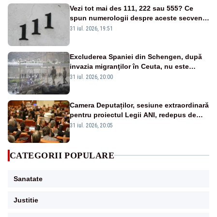
Vezi tot mai des 111, 222 sau 555? Ce
spun numerologii despre aceste secvențe
și cum explică psihologii fenomenul
31 iul. 2026, 19:51
Excluderea Spaniei din Schengen, după
invazia migranţilor în Ceuta, nu este
posibilă - ANALIZĂ
31 iul. 2026, 20:00
Camera Deputaților, sesiune extraordinară
pentru proiectul Legii ANI, redepus de
PNL și USR
31 iul. 2026, 20:05
CATEGORII POPULARE
Sanatate
Justitie