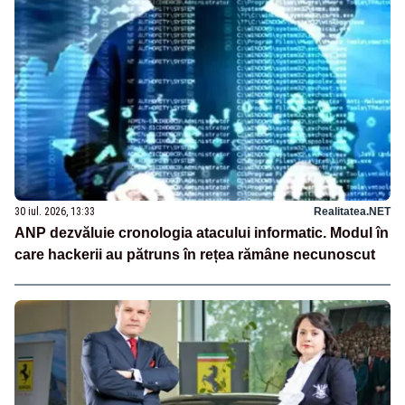
30 iul. 2026, 13:33
Realitatea.NET
ANP dezvăluie cronologia atacului informatic. Modul în
care hackerii au pătruns în rețea rămâne necunoscut