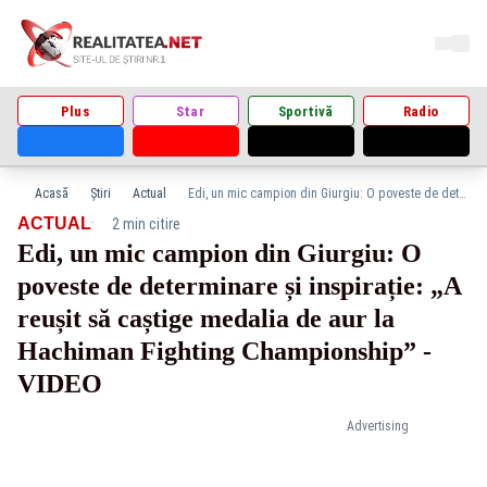
Plus
Star
Sportivă
Radio
Acasă
Știri
Actual
Edi, un mic campion din Giurgiu: O poveste de determinare și inspirație: „A reușit să caștige medalia de aur la Hachiman Fighting Championship” - VIDEO
·
ACTUAL
2 min citire
Edi, un mic campion din Giurgiu: O
poveste de determinare și inspirație: „A
reușit să caștige medalia de aur la
Hachiman Fighting Championship” -
VIDEO
Advertising