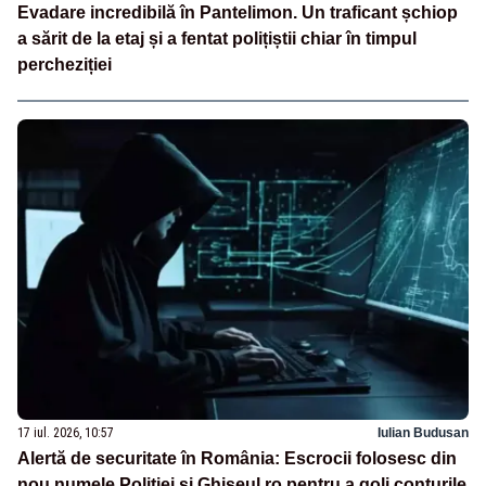
Evadare incredibilă în Pantelimon. Un traficant șchiop
a sărit de la etaj și a fentat polițiștii chiar în timpul
percheziției
17 iul. 2026, 10:57
Iulian Budusan
Alertă de securitate în România: Escrocii folosesc din
nou numele Poliției și Ghișeul.ro pentru a goli conturile