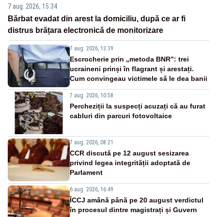
7 aug. 2026, 15:34
Bărbat evadat din arest la domiciliu, după ce ar fi
distrus brățara electronică de monitorizare
7 aug. 2026, 13:39
Escrocherie prin „metoda BNR”: trei
ucraineni prinși în flagrant și arestați.
Cum convingeau victimele să le dea banii
7 aug. 2026, 10:58
Percheziții la suspecți acuzați că au furat
cabluri din parcuri fotovoltaice
7 aug. 2026, 08:21
CCR discută pe 12 august sesizarea
privind legea integrității adoptată de
Parlament
6 aug. 2026, 16:49
ÎCCJ amână până pe 20 august verdictul
în procesul dintre magistrați și Guvern