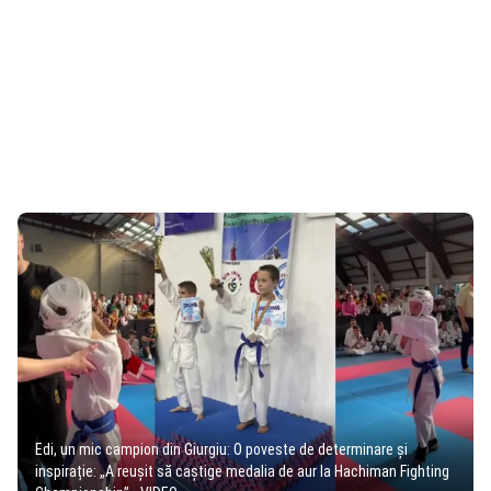
Edi, un mic campion din Giurgiu: O poveste de determinare și
inspirație: „A reușit să caștige medalia de aur la Hachiman Fighting