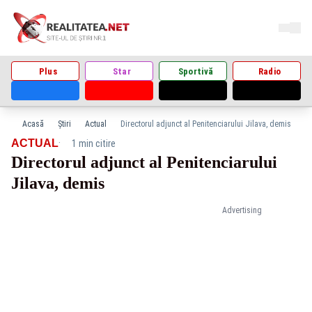
Plus
Star
Sportivă
Radio
Acasă
Știri
Actual
Directorul adjunct al Penitenciarului Jilava, demis
·
ACTUAL
1 min citire
Directorul adjunct al Penitenciarului
Jilava, demis
Advertising