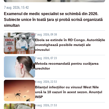
7 aug. 2026, 15:42
Examenul de medic specialist se schimbă din 2026.
Subiecte unice în toată țara și probă scrisă organizată
simultan
7 aug. 2026, 09:38
Ebola se extinde în RD Congo. Autoritățile
investighează posibile mutații ale
virusului
7 aug. 2026, 07:23
Metoda recomandată pentru curățarea
urechilor
6 aug. 2026, 22:53
Bilanțul infecțiilor cu virusul West Nile
urcă la 10 cazuri în acest sezon. Anunțul
INSP
6 aug. 2026, 21:53