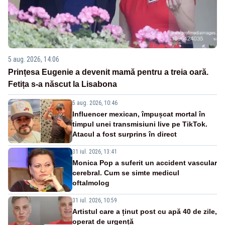
5 aug. 2026, 14:06
Prințesa Eugenie a devenit mamă pentru a treia oară.
Fetița s-a născut la Lisabona
5 aug. 2026, 10:46
Influencer mexican, împușcat mortal în
timpul unei transmisiuni live pe TikTok.
Atacul a fost surprins în direct
31 iul. 2026, 13:41
Monica Pop a suferit un accident vascular
cerebral. Cum se simte medicul
oftalmolog
31 iul. 2026, 10:59
Artistul care a ținut post cu apă 40 de zile,
operat de urgență