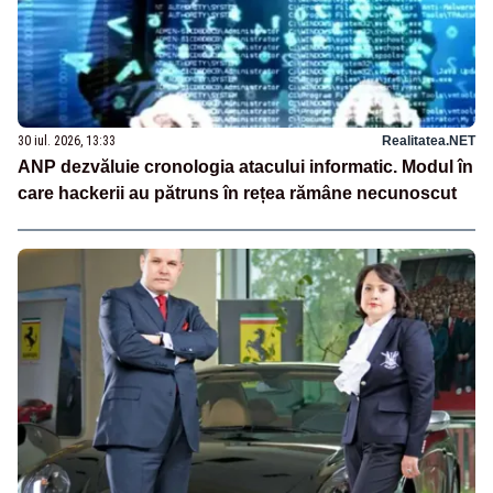
30 iul. 2026, 13:33
Realitatea.NET
ANP dezvăluie cronologia atacului informatic. Modul în
care hackerii au pătruns în rețea rămâne necunoscut