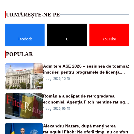
URMĂREȘTE-NE PE
Facebook
X
YouTube
POPULAR
Admitere ASE 2026 – sesiunea de toamnă:
înscrieri pentru programele de licență,
masterat și doctorat
1 aug. 2026, 10:45
România a scăpat de retrogradarea
economiei. Agenția Fitch menține ratingul
„BBB-” cu perspectivă negativă
1 aug. 2026, 06:48
Alexandru Nazare, după menținerea
ratingului Fitch: Ne oferă timp, nu confort