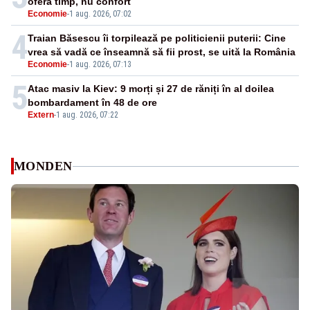
oferă timp, nu confort
Economie
-
1 aug. 2026, 07:02
4
Traian Băsescu îi torpilează pe politicienii puterii: Cine
vrea să vadă ce înseamnă să fii prost, se uită la România
Economie
-
1 aug. 2026, 07:13
5
Atac masiv la Kiev: 9 morți și 27 de răniți în al doilea
bombardament în 48 de ore
Extern
-
1 aug. 2026, 07:22
MONDEN