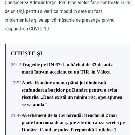
Conducerea Administraţiei Penitenciarelor face controale în 26
de unităţi, pentru a verifica modul în care au fost
implementate și se aplică măsurile de prevenţie privind
răspândirea COVID-19.
CITEȘTE ȘI
Tragedie pe DN 67: Un bărbat de 33 de ani a
20:13
murit într-un accident cu un TIR, în Vâlcea
Apele Române amâna până joi dimineață
17:52
scufundarea barjelor pe Dunăre pentru a evita
riscurile. „Dacă există un minim risc, operațiunea
se va anula”
Avertisment de la Cernavodă: Reactorul 2 mai
21:49
poate funcționa doar șapte zile din cauza secetei pe
Dunăre. Când ar putea fi repornită Unitatea 1