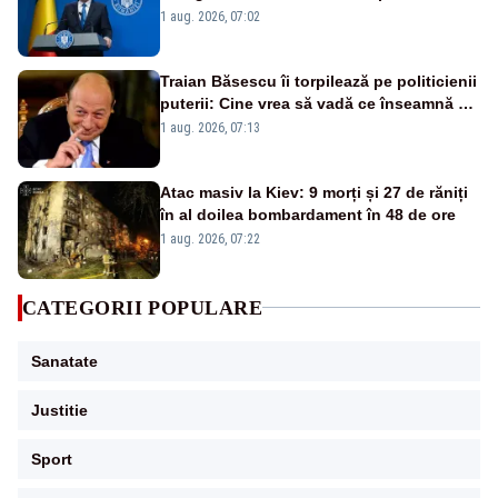
1 aug. 2026, 07:02
Traian Băsescu îi torpilează pe politicienii
puterii: Cine vrea să vadă ce înseamnă să
fii prost, se uită la România
1 aug. 2026, 07:13
Atac masiv la Kiev: 9 morți și 27 de răniți
în al doilea bombardament în 48 de ore
1 aug. 2026, 07:22
CATEGORII POPULARE
Sanatate
Justitie
Sport