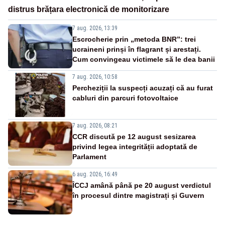
distrus brățara electronică de monitorizare
7 aug. 2026, 13:39
Escrocherie prin „metoda BNR”: trei
ucraineni prinși în flagrant și arestați.
Cum convingeau victimele să le dea banii
7 aug. 2026, 10:58
Percheziții la suspecți acuzați că au furat
cabluri din parcuri fotovoltaice
7 aug. 2026, 08:21
CCR discută pe 12 august sesizarea
privind legea integrității adoptată de
Parlament
6 aug. 2026, 16:49
ÎCCJ amână până pe 20 august verdictul
în procesul dintre magistrați și Guvern