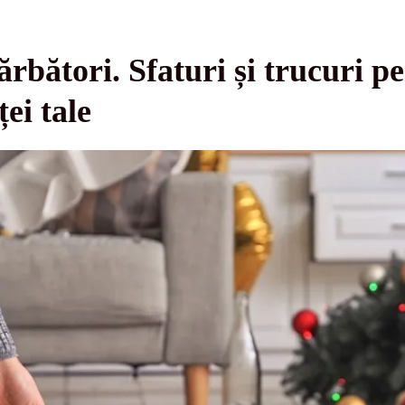
rbători. Sfaturi și trucuri p
ței tale