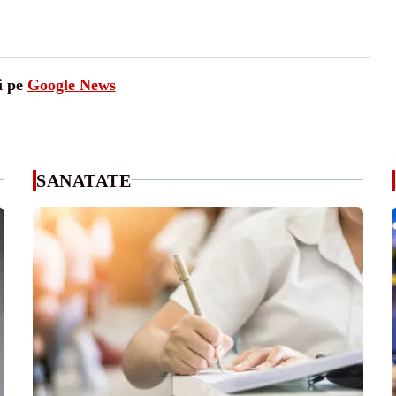
i pe
Google News
SANATATE