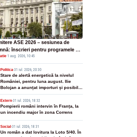
itere ASE 2026 – sesiunea de
mnă: înscrieri pentru programele de
atie
·
1 aug. 2026, 10:45
nță, masterat și doctorat
2
Politica
-
31 iul. 2026, 20:30
Stare de alertă energetică la nivelul
României, pentru luna august. Ilie
Bolojan a anunțat importuri și posibile
restricții – VIDEO
3
Extern
-
31 iul. 2026, 18:32
Pompierii români intervin în Franța, la
un incendiu major în zona Correns
4
Social
-
31 iul. 2026, 18:31
Un român a dat lovitura la Loto 5/40. În