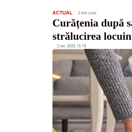
·
ACTUAL
2 min citire
Curățenia după să
strălucirea locuin
2 ian. 2025, 16:18