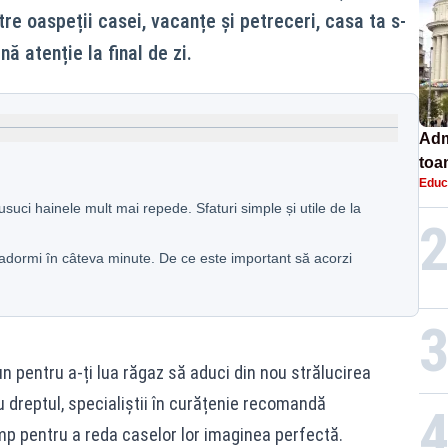
tre oaspeții casei, vacanțe și petreceri, casa ta s-
ă atenție la final de zi.
Adm
toa
Educ
lice
usuci hainele mult mai repede. Sfaturi simple și utile de la
 adormi în câteva minute. De ce este important să acorzi
pentru a-ți lua răgaz să aduci din nou strălucirea
u dreptul, specialiștii în curățenie recomandă
mp pentru a reda caselor lor imaginea perfectă.