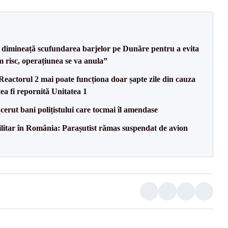
imineață scufundarea barjelor pe Dunăre pentru a evita
m risc, operațiunea se va anula”
eactorul 2 mai poate funcționa doar șapte zile din cauza
ea fi repornită Unitatea 1
 cerut bani polițistului care tocmai îl amendase
militar în România: Parașutist rămas suspendat de avion