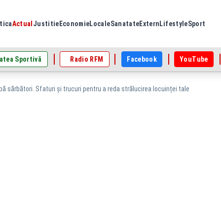
tica
Actual
Justitie
Economie
Locale
Sanatate
Extern
Lifestyle
Sport
atea Sportivă
Radio RFM
Facebook
YouTube
ă sărbători. Sfaturi și trucuri pentru a reda strălucirea locuinței tale