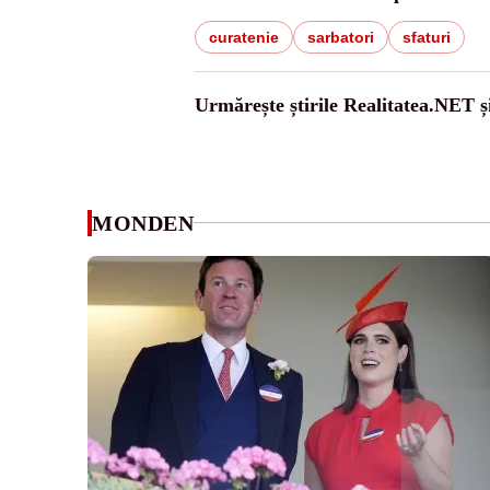
curatenie
sarbatori
sfaturi
Urmărește știrile Realitatea.NET ș
MONDEN