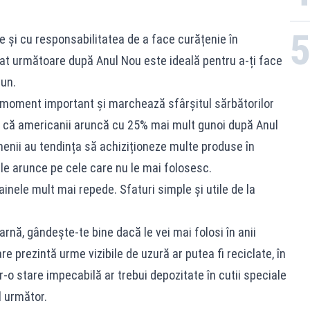
e și cu responsabilitatea de a face curățenie în
at următoare după Anul Nou este ideală pentru a-ți face
iun.
 moment important și marchează sfârșitul sărbătorilor
n că americanii aruncă cu 25% mai mult gunoi după Anul
menii au tendința să achiziționeze multe produse în
 le arunce pe cele care nu le mai folosesc.
inele mult mai repede. Sfaturi simple și utile de la
arnă, gândește-te bine dacă le vei mai folosi în anii
e prezintă urme vizibile de uzură ar putea fi reciclate, în
r-o stare impecabilă ar trebui depozitate în cutii speciale
l următor.