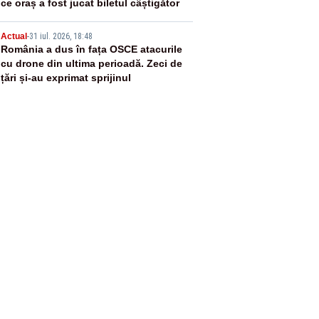
ce oraș a fost jucat biletul câștigător
5
Actual
-
31 iul. 2026, 18:48
România a dus în fața OSCE atacurile
cu drone din ultima perioadă. Zeci de
țări și-au exprimat sprijinul