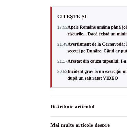
CITEȘTE ȘI
Apele Române amâna până joi d
17:52
riscurile. „Dacă există un mini
Avertisment de la Cernavodă: R
21:49
secetei pe Dunăre. Când ar put
Arestat din cauza tupeului: I-a
21:17
Incident grav la un exercițiu 
20:52
după un salt ratat VIDEO
Distribuie articolul
Mai multe articole despre