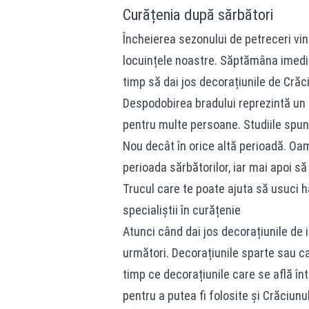
Curățenia după sărbători
Încheierea sezonului de petreceri vin
locuințele noastre. Săptămâna imedi
timp să dai jos decorațiunile de Crăc
Despodobirea bradului reprezintă un
pentru multe persoane. Studiile spu
Nou decât în orice altă perioadă. Oa
perioada sărbătorilor, iar mai apoi să
Trucul care te poate ajuta să usuci ha
specialiștii în curățenie
Atunci când dai jos decorațiunile de i
următori. Decorațiunile sparte sau car
timp ce decorațiunile care se află înt
pentru a putea fi folosite și Crăciunu