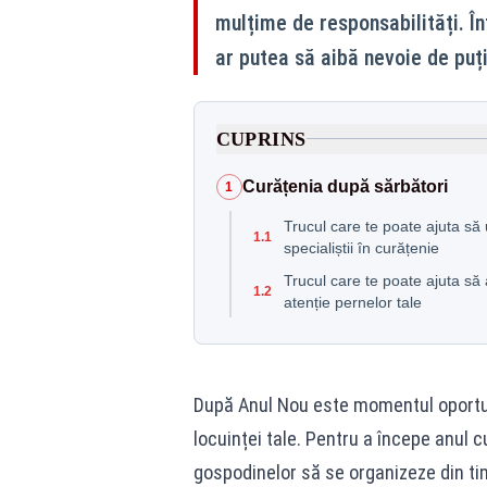
mulțime de responsabilități. În
ar putea să aibă nevoie de puțin
CUPRINS
Curățenia după sărbători
1
Trucul care te poate ajuta să 
1.1
specialiștii în curățenie
Trucul care te poate ajuta să
1.2
atenție pernelor tale
După Anul Nou este momentul oportun 
locuinței tale. Pentru a începe anul c
gospodinelor să se organizeze din ti