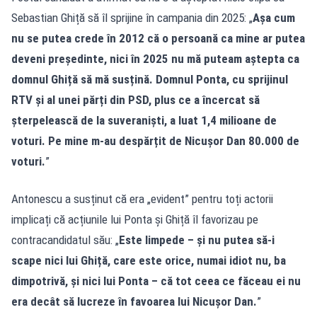
Sebastian Ghiță să îl sprijine în campania din 2025: „
Așa cum
nu se putea crede în 2012 că o persoană ca mine ar putea
deveni președinte, nici în 2025 nu mă puteam aștepta ca
domnul Ghiță să mă susțină. Domnul Ponta, cu sprijinul
RTV și al unei părți din PSD, plus ce a încercat să
șterpelească de la suveraniști, a luat 1,4 milioane de
voturi. Pe mine m-au despărțit de Nicușor Dan 80.000 de
voturi.
”
Antonescu a susținut că era „evident” pentru toți actorii
implicați că acțiunile lui Ponta și Ghiță îl favorizau pe
contracandidatul său: „
Este limpede – și nu putea să-i
scape nici lui Ghiță, care este orice, numai idiot nu, ba
dimpotrivă, și nici lui Ponta – că tot ceea ce făceau ei nu
era decât să lucreze în favoarea lui Nicușor Dan.
”