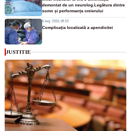
demontat de un neurolog.Legătura dintre
somn și performanța creierului
6 aug. 2026, 08:50
Complicația localizată a apendicitei
JUSTITIE