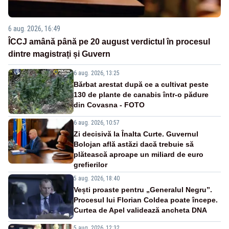
6 aug. 2026, 16:49
ÎCCJ amână până pe 20 august verdictul în procesul
dintre magistrați și Guvern
6 aug. 2026, 13:25
Bărbat arestat după ce a cultivat peste
130 de plante de canabis într-o pădure
din Covasna - FOTO
6 aug. 2026, 10:57
Zi decisivă la Înalta Curte. Guvernul
Bolojan află astăzi dacă trebuie să
plătească aproape un miliard de euro
grefierilor
5 aug. 2026, 18:40
Vești proaste pentru „Generalul Negru”.
Procesul lui Florian Coldea poate începe.
Curtea de Apel validează ancheta DNA
5 aug. 2026, 12:32