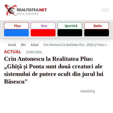
Plus
Star
Sportivă
Radio
Acasă
Știri
Actual
Crin Antonescu la Realitatea Plus: „Ghiță și Ponta sunt două creaturi ale sistemului de putere ocult din jurul lui Băsescu"
·
ACTUAL
2 min citire
Crin Antonescu la Realitatea Plus:
„Ghiță și Ponta sunt două creaturi ale
sistemului de putere ocult din jurul lui
Băsescu"
Advertising