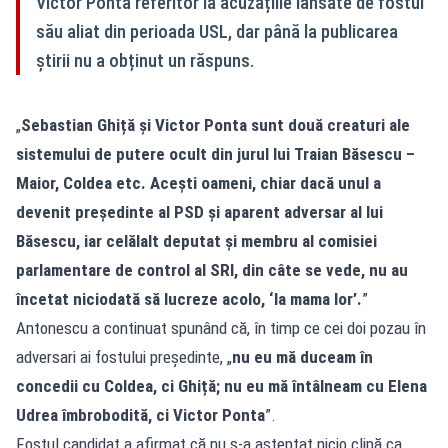
Victor Ponta referitor la acuzațiile lansate de fostul
său aliat din perioada USL, dar până la publicarea
știrii nu a obținut un răspuns.
„
Sebastian Ghiță și Victor Ponta sunt două creaturi ale
sistemului de putere ocult din jurul lui Traian Băsescu –
Maior, Coldea etc. Acești oameni, chiar dacă unul a
devenit președinte al PSD și aparent adversar al lui
Băsescu, iar celălalt deputat și membru al comisiei
parlamentare de control al SRI, din câte se vede, nu au
încetat niciodată să lucreze acolo, ‘la mama lor’.
”
Antonescu a continuat spunând că, în timp ce cei doi pozau în
adversari ai fostului președinte, „
nu eu mă duceam în
concedii cu Coldea, ci Ghiță; nu eu mă întâlneam cu Elena
Udrea îmbrobodită, ci Victor Ponta
”.
Fostul candidat a afirmat că nu s-a așteptat nicio clipă ca