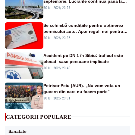
septembrie. Lucrările continuă până la
finalul anului
30 iul. 2026, 23:23
Se schimbă condițiile pentru obținerea
permisului auto. Apar reguli noi pentru
vedere, alcool, droguri și afecțiunile
30 iul. 2026, 23:36
medicale
Accident pe DN 1 în Sibiu: traficul este
blocat, șase persoane implicate
30 iul. 2026, 23:40
Petrișor Peiu (AUR): „Nu vom vota un
guvern din care nu facem parte”
30 iul. 2026, 23:51
CATEGORII POPULARE
Sanatate