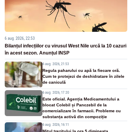
6 aug. 2026, 22:53
Bilanțul infecțiilor cu virusul West Nile urcă la 10 cazuri
în acest sezon. Anunțul INSP
6 aug. 2026, 21:53
Regula paharului cu apă la fiecare oră.
Cum te protejezi de deshidratare în zilele
de caniculă
6 aug. 2026, 17:20
Este oficial. Agenția Medicamentului a
blocat Colebil și Panczebil de la
comercializare în farmacii. Probleme cu
substanța activă din compoziție
6 aug. 2026, 16:11
Mitul trezitului la ora 5 dimineața,