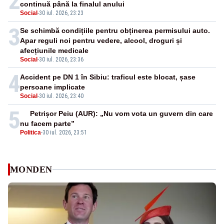
2
continuă până la finalul anului
Social
-
30 iul. 2026, 23:23
3
Se schimbă condițiile pentru obținerea permisului auto.
Apar reguli noi pentru vedere, alcool, droguri și
afecțiunile medicale
Social
-
30 iul. 2026, 23:36
4
Accident pe DN 1 în Sibiu: traficul este blocat, șase
persoane implicate
Social
-
30 iul. 2026, 23:40
5
Petrișor Peiu (AUR): „Nu vom vota un guvern din care
nu facem parte”
Politica
-
30 iul. 2026, 23:51
MONDEN