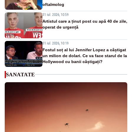
oftalmolog
31 iul. 2026, 10:59
Artistul care a ținut post cu apă 40 de zile,
operat de urgență
31 iul. 2026, 10:19
Fostul soț al lui Jennifer Lopez a câștigat
un milion de dolari. Ce va face starul de la
Hollywood cu banii câștigați?
SANATATE