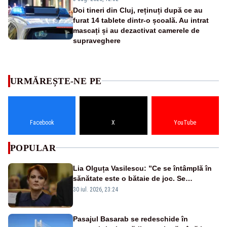
Doi tineri din Cluj, reținuți după ce au
furat 14 tablete dintr-o școală. Au intrat
mascați și au dezactivat camerele de
supraveghere
URMĂREȘTE-NE PE
Facebook
X
YouTube
POPULAR
Lia Olguța Vasilescu: ”Ce se întâmplă în
sănătate este o bătaie de joc. Se
guvernează extraordinar de prost”
30 iul. 2026, 23:24
Pasajul Basarab se redeschide în