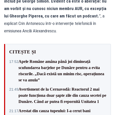
includ pe George Simion. Evident că este o aberație: nu
am vorbit și nu cunosc niciun membru AUR, cu excepția
lui Gheorghe Piperea, cu care am făcut un podcast.
”, a
explicat Crin Antonescu într-o intervenție telefonică în
emisiunea Ancăi Alexandrescu.
CITEȘTE ȘI
Apele Române amâna până joi dimineață
17:52
scufundarea barjelor pe Dunăre pentru a evita
riscurile. „Dacă există un minim risc, operațiunea
se va anula”
Avertisment de la Cernavodă: Reactorul 2 mai
21:49
poate funcționa doar șapte zile din cauza secetei pe
Dunăre. Când ar putea fi repornită Unitatea 1
Arestat din cauza tupeului: I-a cerut bani
21:17