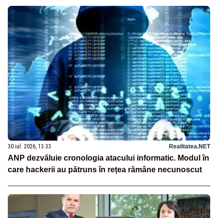
30 iul. 2026, 13:33
Realitatea.NET
ANP dezvăluie cronologia atacului informatic. Modul în
care hackerii au pătruns în rețea rămâne necunoscut