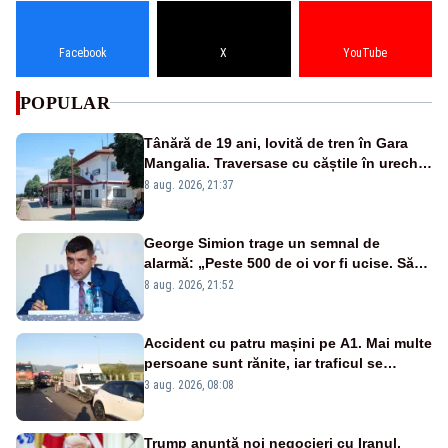
Facebook
X
YouTube
POPULAR
Tânără de 19 ani, lovită de tren în Gara
Mangalia. Traversase cu căștile în urechi
liniile printr-un loc nepermis
8 aug. 2026, 21:37
George Simion trage un semnal de
alarmă: „Peste 500 de oi vor fi ucise. Să
vedem dacă ciobanii vor fi despăgubiți”
8 aug. 2026, 21:52
Accident cu patru mașini pe A1. Mai multe
persoane sunt rănite, iar traficul se
desfășoară pe o singură bandă
3 aug. 2026, 08:08
Trump anunță noi negocieri cu Iranul,