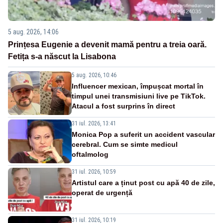
5 aug. 2026, 14:06
Prințesa Eugenie a devenit mamă pentru a treia oară.
Fetița s-a născut la Lisabona
5 aug. 2026, 10:46
Influencer mexican, împușcat mortal în
timpul unei transmisiuni live pe TikTok.
Atacul a fost surprins în direct
31 iul. 2026, 13:41
Monica Pop a suferit un accident vascular
cerebral. Cum se simte medicul
oftalmolog
31 iul. 2026, 10:59
Artistul care a ținut post cu apă 40 de zile,
operat de urgență
31 iul. 2026, 10:19