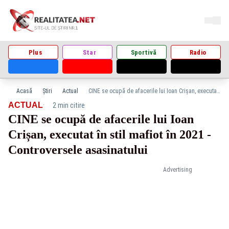
Plus
Star
Sportivă
Radio
Acasă
Știri
Actual
CINE se ocupă de afacerile lui Ioan Crișan, executat în stil mafiot în 2021 - Controversele asasinatului
·
ACTUAL
2 min citire
CINE se ocupă de afacerile lui Ioan
Crișan, executat în stil mafiot în 2021 -
Controversele asasinatului
Advertising