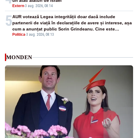
un atac alături de Israel
Extern
-
3 aug. 2026, 08:14
5
AUR votează Legea integrității doar dacă include
partenerii de viață în declarațiile de avere și interese, așa
cum a anunțat public Sorin Grindeanu. Cine este
Politica
-
3 aug. 2026, 08:13
incompatibil sau în conflict de interese trebuie să plece
din funcție: fără excepții!
MONDEN