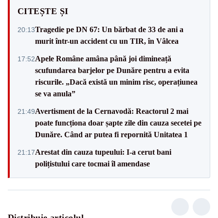
CITEȘTE ȘI
Tragedie pe DN 67: Un bărbat de 33 de ani a
20:13
murit într-un accident cu un TIR, în Vâlcea
Apele Române amâna până joi dimineață
17:52
scufundarea barjelor pe Dunăre pentru a evita
riscurile. „Dacă există un minim risc, operațiunea
se va anula”
Avertisment de la Cernavodă: Reactorul 2 mai
21:49
poate funcționa doar șapte zile din cauza secetei pe
Dunăre. Când ar putea fi repornită Unitatea 1
Arestat din cauza tupeului: I-a cerut bani
21:17
polițistului care tocmai îl amendase
Distribuie articolul