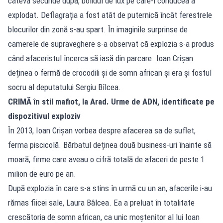
câteva secunde după, bolidul de lux pe care-l conducea a
explodat. Deflagrația a fost atât de puternică încât ferestrele
blocurilor din zonă s-au spart. În imaginile surprinse de
camerele de supraveghere s-a observat că explozia s-a produs
când afaceristul încerca să iasă din parcare. Ioan Crișan
deținea o fermă de crocodili și de somn african și era și fostul
socru al deputatului Sergiu Bîlcea.
CRIMĂ în stil mafiot, la Arad. Urme de ADN, identificate pe
dispozitivul exploziv
În 2013, Ioan Crișan vorbea despre afacerea sa de suflet,
ferma piscicolă. Bărbatul deținea două business-uri înainte să
moară, firme care aveau o cifră totală de afaceri de peste 1
milion de euro pe an.
După explozia în care s-a stins în urmă cu un an, afacerile i-au
rămas fiicei sale, Laura Bâlcea. Ea a preluat în totalitate
crescătoria de somn african, ca unic moștenitor al lui Ioan