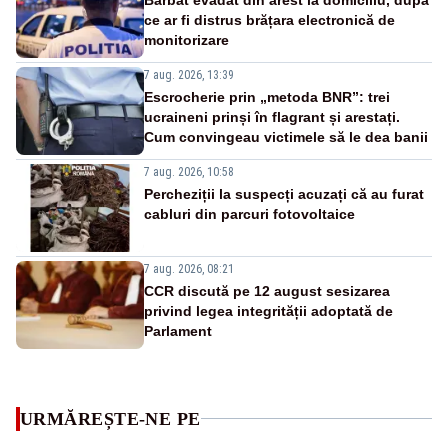
ce ar fi distrus brățara electronică de
monitorizare
7 aug. 2026, 13:39
Escrocherie prin „metoda BNR”: trei
ucraineni prinși în flagrant și arestați.
Cum convingeau victimele să le dea banii
7 aug. 2026, 10:58
Percheziții la suspecți acuzați că au furat
cabluri din parcuri fotovoltaice
7 aug. 2026, 08:21
CCR discută pe 12 august sesizarea
privind legea integrității adoptată de
Parlament
URMĂREȘTE-NE PE