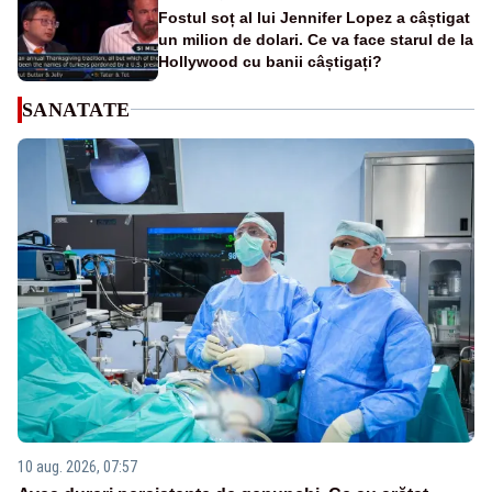
Fostul soț al lui Jennifer Lopez a câștigat
un milion de dolari. Ce va face starul de la
Hollywood cu banii câștigați?
SANATATE
10 aug. 2026, 07:57