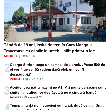
Tânără de 19 ani, lovită de tren în Gara Mangalia.
Traversase cu căștile în urechi liniile printr-un loc
Social
·
8 aug. 2026, 21:37
nepermis
2
George Simion trage un semnal de alarmă: „Peste 500 de
oi vor fi ucise. Să vedem dacă ciobanii vor fi
despăgubiți”
Politica
-
8 aug. 2026, 21:52
3
Accident cu patru mașini pe A1. Mai multe persoane sunt
rănite, iar traficul se desfășoară pe o singură bandă
Locale
-
3 aug. 2026, 08:08
4
Trump anunță noi negocieri cu Iranul, după ce a amânat