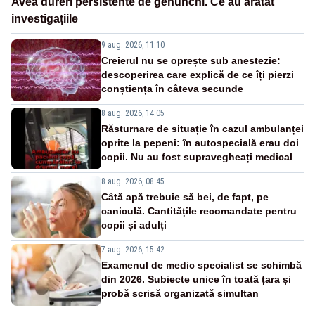
Avea dureri persistente de genunchi. Ce au arătat
investigațiile
9 aug. 2026, 11:10
Creierul nu se oprește sub anestezie:
descoperirea care explică de ce îți pierzi
conștiența în câteva secunde
8 aug. 2026, 14:05
Răsturnare de situație în cazul ambulanței
oprite la pepeni: în autospecială erau doi
copii. Nu au fost supravegheați medical
8 aug. 2026, 08:45
Câtă apă trebuie să bei, de fapt, pe
caniculă. Cantitățile recomandate pentru
copii și adulți
7 aug. 2026, 15:42
Examenul de medic specialist se schimbă
din 2026. Subiecte unice în toată țara și
probă scrisă organizată simultan