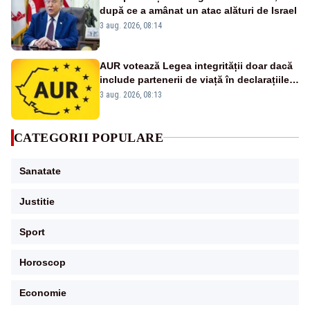
după ce a amânat un atac alături de Israel
3 aug. 2026, 08:14
AUR votează Legea integrității doar dacă
include partenerii de viață în declarațiile
de avere și interese, așa cum a anunțat
3 aug. 2026, 08:13
public Sorin Grindeanu. Cine este
incompatibil sau în conflict de interese
trebuie să plece din funcție: fără excepții!
CATEGORII POPULARE
Sanatate
Justitie
Sport
Horoscop
Economie