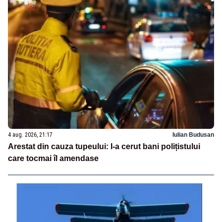
4 aug. 2026, 21:17
Iulian Budusan
Arestat din cauza tupeului: I-a cerut bani polițistului
care tocmai îl amendase